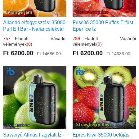
Állandó elfogyasztás: 35000
Frissítő 35000 Puffos E-füst -
Puff Elf Bar - Narancslekvár
Eper Ice íz
íz
757
Eladott Vásárlói
799
Eladott Vásárlói
vélemények
(0)
vélemények
(0)
Ft 6200.00
Ft 6200.00
Ft 14686.00
Ft 14686.00
Savanyú Almás Fagylalt Íz -
Epres Kiwi-35000 befújás