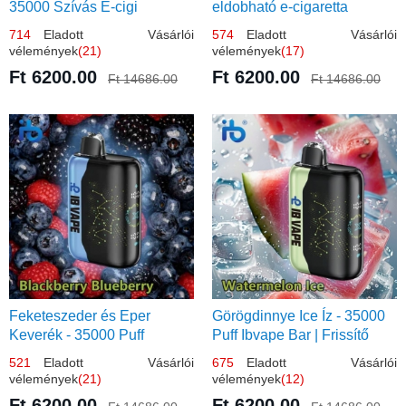
35000 Szívás E-cigi
eldobható e-cigaretta
714
Eladott Vásárlói
574
Eladott Vásárlói
vélemények
(21)
vélemények
(17)
Ft 6200.00
Ft 6200.00
Ft 14686.00
Ft 14686.00
Feketeszeder és Eper
Görögdinnye Ice Íz - 35000
Keverék - 35000 Puff
Puff Ibvape Bar | Frissítő
Eldobható Vape | Ízletes
Mentolos Élmény!
521
Eladott Vásárlói
675
Eladott Vásárlói
Gyümölcsökombináció!
vélemények
(21)
vélemények
(12)
Ft 6200.00
Ft 6200.00