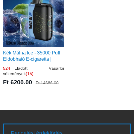
Kék Málna Ice - 35000 Puff
Eldobható E-cigaretta |
Élénkítő Gyümölcsös
524
Eladott Vásárlói
Frissesség!
vélemények
(15)
Ft 6200.00
Ft 14686.00
Rendelési érdeklődés