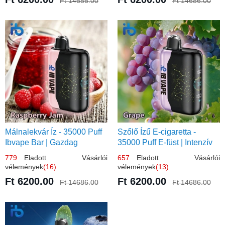
Ft 14686.00
Ft 14686.00
Málnalekvár Íz - 35000 Puff
Szőlő Ízű E-cigaretta -
Ibvape Bar | Gazdag
35000 Puff E-füst | Intenzív
Gyümölcsös Ízélmény!
Gyümölcsélmény!
779
Eladott Vásárlói
657
Eladott Vásárlói
vélemények
(16)
vélemények
(13)
Ft 6200.00
Ft 6200.00
Ft 14686.00
Ft 14686.00