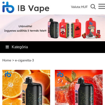
Valuta:
HUF
Kategória
Home
>
e-cigaretta-3