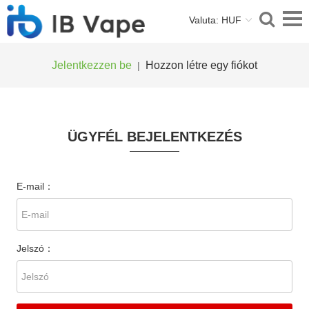
Valuta: HUF
Jelentkezzen be
Hozzon létre egy fiókot
|
ÜGYFÉL BEJELENTKEZÉS
E-mail：
Jelszó：