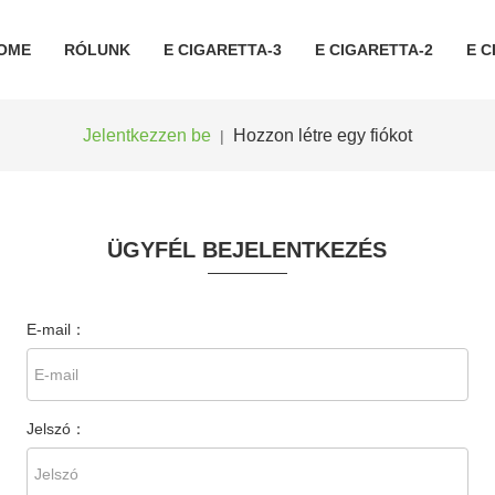
OME
RÓLUNK
E CIGARETTA-3
E CIGARETTA-2
E C
Jelentkezzen be
Hozzon létre egy fiókot
|
ÜGYFÉL BEJELENTKEZÉS
E-mail：
Jelszó：