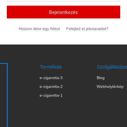
Bejelentkezés
Hozzon létre egy fiókot
Felejtsd el jelszavadat?
Termékek
Szolgáltatás
e-cigaretta-3
Blog
s
e-cigaretta-2
Webhelytérkép
e-cigaretta-1