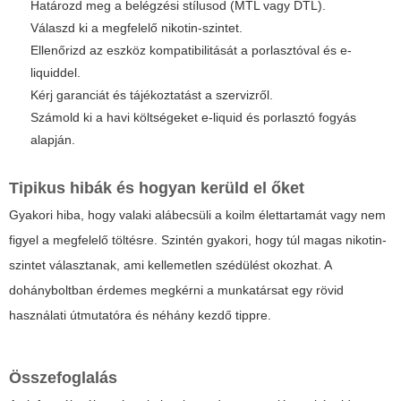
Határozd meg a belégzési stílusod (MTL vagy DTL).
Válaszd ki a megfelelő nikotin-szintet.
Ellenőrizd az eszköz kompatibilitását a porlasztóval és e-
liquiddel.
Kérj garanciát és tájékoztatást a szervizről.
Számold ki a havi költségeket e-liquid és porlasztó fogyás
alapján.
Tipikus hibák és hogyan kerüld el őket
Gyakori hiba, hogy valaki alábecsüli a koilm élettartamát vagy nem
figyel a megfelelő töltésre. Szintén gyakori, hogy túl magas nikotin-
szintet választanak, ami kellemetlen szédülést okozhat. A
dohányboltban érdemes megkérni a munkatársat egy rövid
használati útmutatóra és néhány kezdő tippre.
Összefoglalás