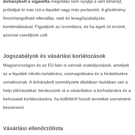
dohánybolt e cigaretta
megoldás nem nyújtja a várt élményt,
próbáljuk ki más ízű e-liquidet vagy más porlasztót. A gőzélmény
finomhangolható ellenállás, watt és levegőszabályzás
kombinálásával. Figyeljünk az ízromlásra, és ha égett ízt érzünk,
azonnal cseréljünk coilt.
Jogszabályok és vásárlási korlátozások
Magyarországon és az EU-ban is vannak szabályozások, amelyek
az e-liquidek nikotin-tartalmára, csomagolására és a hirdetésekre
vonatkoznak. A dohánybolt személyzete általában tisztában van a
helyi előírásokkal; kérdezzünk rá a vásárláskor a korhatárokra és a
behozatali korlátozásokra, ha külföldről hozott terméket szeretnénk
beszerezni.
Vásárlási ellenőrzőlista