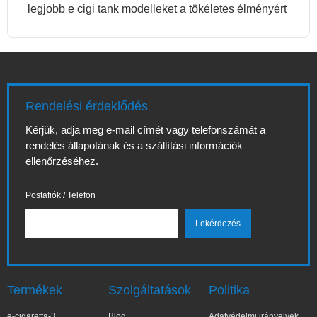
legjobb e cigi tank modelleket a tökéletes élményért
Rendelési érdeklődés
Kérjük, adja meg e-mail címét vagy telefonszámát a
rendelés állapotának és a szállítási információk
ellenőrzéséhez.
Postafiók / Telefon
Termékek
Szolgáltatások
Politika
e-cigaretta-3
Blog
Adatvédelmi irányelvek