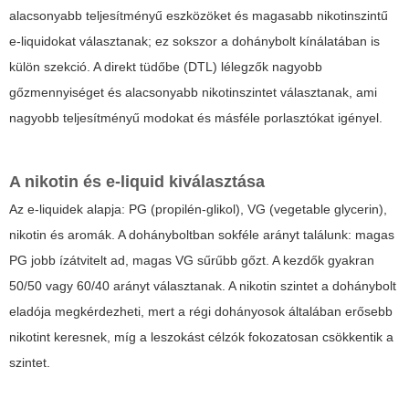
alacsonyabb teljesítményű eszközöket és magasabb nikotinszintű
e-liquidokat választanak; ez sokszor a dohánybolt kínálatában is
külön szekció. A direkt tüdőbe (DTL) lélegzők nagyobb
gőzmennyiséget és alacsonyabb nikotinszintet választanak, ami
nagyobb teljesítményű modokat és másféle porlasztókat igényel.
A nikotin és e-liquid kiválasztása
Az e-liquidek alapja: PG (propilén-glikol), VG (vegetable glycerin),
nikotin és aromák. A dohányboltban sokféle arányt találunk: magas
PG jobb ízátvitelt ad, magas VG sűrűbb gőzt. A kezdők gyakran
50/50 vagy 60/40 arányt választanak. A nikotin szintet a dohánybolt
eladója megkérdezheti, mert a régi dohányosok általában erősebb
nikotint keresnek, míg a leszokást célzók fokozatosan csökkentik a
szintet.