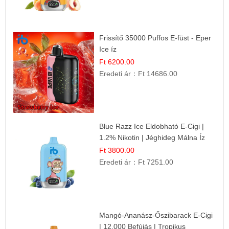
Frissítő 35000 Puffos E-füst - Eper
Ice íz
Ft 6200.00
Eredeti ár：
Ft 14686.00
Blue Razz Ice Eldobható E-Cigi |
1.2% Nikotin | Jéghideg Málna Íz
Ft 3800.00
Eredeti ár：
Ft 7251.00
Mangó-Ananász-Őszibarack E-Cigi
| 12.000 Befújás | Tropikus