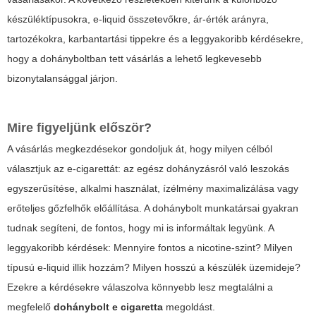
készüléktípusokra, e-liquid összetevőkre, ár-érték arányra,
tartozékokra, karbantartási tippekre és a leggyakoribb kérdésekre,
hogy a dohányboltban tett vásárlás a lehető legkevesebb
bizonytalansággal járjon.
Mire figyeljünk először?
A vásárlás megkezdésekor gondoljuk át, hogy milyen célból
választjuk az e-cigarettát: az egész dohányzásról való leszokás
egyszerűsítése, alkalmi használat, ízélmény maximalizálása vagy
erőteljes gőzfelhők előállítása. A dohánybolt munkatársai gyakran
tudnak segíteni, de fontos, hogy mi is informáltak legyünk. A
leggyakoribb kérdések: Mennyire fontos a nicotine-szint? Milyen
típusú e-liquid illik hozzám? Milyen hosszú a készülék üzemideje?
Ezekre a kérdésekre válaszolva könnyebb lesz megtalálni a
megfelelő
dohánybolt e cigaretta
megoldást.