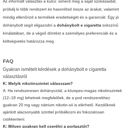
Az informált választás a kulcs: ismerd meg a saját szokásaidat,
próbálj ki több rendszert és hasonlítsd össze az árakat, valamint
mindig ellenőrizd a termékek eredetiségét és a garanciát. Egy jó
dohánybolt segít eligazodni a
dohánybolt e cigaretta
sokszínű
kínálatában, de a végső döntést a személyes preferenciák és a
költségvetés határozza meg.
FAQ
Gyakran ismételt kérdések a dohánybolt e cigaretta
választásról
K: Melyik nikotinszintet válasszam?
A: Ha rendszeresen dohányoztál, a közepes-magas nikotinszintek
(12–18 mg) lehetnek megfelelőek, de a pod rendszerekhez
gyakran 20 mg vagy nátrium nikotin-só is elérhető. Kezdőknek
ajánlott alacsonyabb szinttel próbálkozni és fokozatosan
csökkenteni.
K: Milyen gyakran kell cserélni a porlasztót?