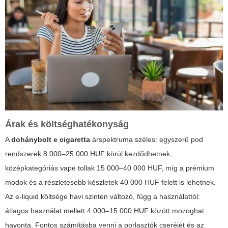
Árak és költséghatékonyság
A
dohánybolt e cigaretta
árspektruma széles: egyszerű pod
rendszerek 8 000–25 000 HUF körül kezdődhetnek,
középkategóriás vape tollak 15 000–40 000 HUF, míg a prémium
modok és a részletesebb készletek 40 000 HUF felett is lehetnek.
Az e-liquid költsége havi szinten változó, függ a használattól:
átlagos használat mellett 4 000–15 000 HUF között mozoghat
havonta. Fontos számításba venni a porlasztók cseréjét és az