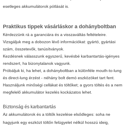
esetleges akkumulátorok pótlását is.
Praktikus tippek vásárláskor a dohányboltban
Kérdezzünk rá a garanciára és a visszaváltás feltételeire.
Vizsgáljuk meg a dobozon lévő információkat: gyártó, gyártási
szám, összetevők, tanúsítványok.
Kezdésnek válasszunk egyszerű, kevésbé karbantartás-igényes
rendszert, ha bizonytalanok vagyunk.
Próbáljuk ki, ha lehet, a dohányboltban a különféle mouth-to-lung
és direct-lung érzést - néhány bolt demó eszközöket tart fent.
Használjunk minőségi cellákat és töltőket; a gyors töltés és a nem
megfelelő akkumulátor kezelés kockázatos lehet.
Biztonság és karbantartás
Az akkumulátorok és a töltők kezelése elsődleges: soha ne
hagyjunk egy eszközt töltőn felügyelet nélkül hosszú ideig,