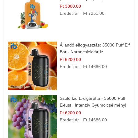
Gyümölcs Íz
Ft 3800.00
Eredeti ár：
Ft 7251.00
Állandó elfogyasztás: 35000 Puff Elf
Bar - Narancslekvár íz
Ft 6200.00
Eredeti ár：
Ft 14686.00
Szőlő Ízű E-cigaretta - 35000 Puff
E-füst | Intenzív Gyümölcsélmény!
Ft 6200.00
Eredeti ár：
Ft 14686.00