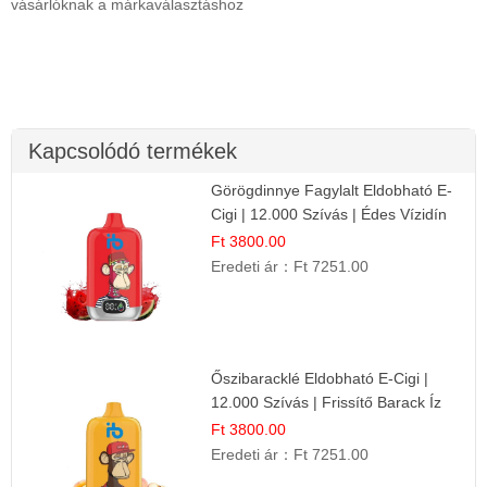
vásárlóknak a márkaválasztáshoz
Kapcsolódó termékek
Görögdinnye Fagylalt Eldobható E-
Cigi | 12.000 Szívás | Édes Vízidín
Íz
Ft 3800.00
Eredeti ár：
Ft 7251.00
Őszibaracklé Eldobható E-Cigi |
12.000 Szívás | Frissítő Barack Íz
Ft 3800.00
Eredeti ár：
Ft 7251.00