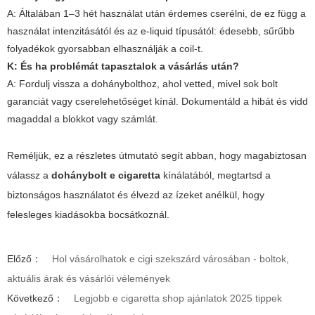
A: Általában 1–3 hét használat után érdemes cserélni, de ez függ a
használat intenzitásától és az e-liquid típusától: édesebb, sűrűbb
folyadékok gyorsabban elhasználják a coil-t.
K: És ha problémát tapasztalok a vásárlás után?
A: Fordulj vissza a dohánybolthoz, ahol vetted, mivel sok bolt
garanciát vagy cserelehetőséget kínál. Dokumentáld a hibát és vidd
magaddal a blokkot vagy számlát.
Reméljük, ez a részletes útmutató segít abban, hogy magabiztosan
válassz a
dohánybolt e cigaretta
kínálatából, megtartsd a
biztonságos használatot és élvezd az ízeket anélkül, hogy
felesleges kiadásokba bocsátkoznál.
Előző：
Hol vásárolhatok e cigi szekszárd városában - boltok,
aktuális árak és vásárlói vélemények
Következő：
Legjobb e cigaretta shop ajánlatok 2025 tippek