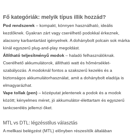
Fő kategóriák: melyik típus illik hozzád?
Pod rendszerek
– kompakt, könnyen használható, ideális
kezdőknek. Gyakran zárt vagy cserélhető podokkal érkeznek,
alacsony karbantartást igényelnek. A dohánybolt polcain sok márka
kínál egyszerű plug-and-play megoldást.
Állítható teljesítményű modok
– haladó felhasználóknak.
Cserélhető akkumulátorok, állítható watt és hőmérséklet-
szabályozás. A modoknál fontos a szakszerű kezelés és a
biztonságos akkumulátorhasználat, amit a dohánybolt eladója is
elmagyarázhat.
Vape tollak (pen)
– középutat jelentenek a podok és a modok
között; kényelmes méret, jó akkumulátor-élettartam és egyszerű
tankcserélés jellemzi őket.
MTL vs DTL: légzésstílus választás
A mellkasi belégzést (MTL) előnyben részesítők általában