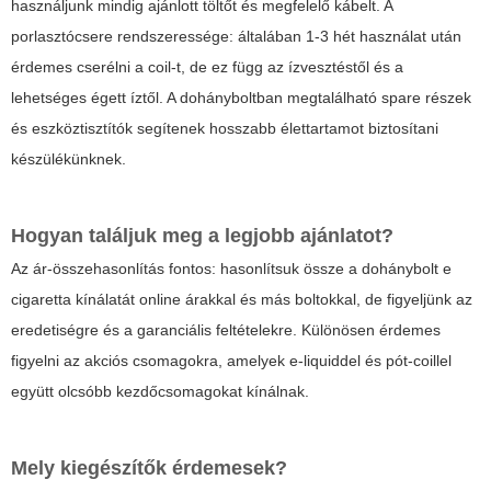
használjunk mindig ajánlott töltőt és megfelelő kábelt. A
porlasztócsere rendszeressége: általában 1-3 hét használat után
érdemes cserélni a coil-t, de ez függ az ízvesztéstől és a
lehetséges égett íztől. A dohányboltban megtalálható spare részek
és eszköztisztítók segítenek hosszabb élettartamot biztosítani
készülékünknek.
Hogyan találjuk meg a legjobb ajánlatot?
Az ár-összehasonlítás fontos: hasonlítsuk össze a dohánybolt e
cigaretta kínálatát online árakkal és más boltokkal, de figyeljünk az
eredetiségre és a garanciális feltételekre. Különösen érdemes
figyelni az akciós csomagokra, amelyek e-liquiddel és pót-coillel
együtt olcsóbb kezdőcsomagokat kínálnak.
Mely kiegészítők érdemesek?