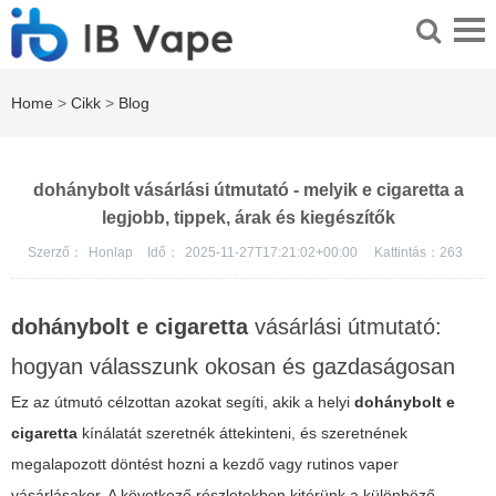
Home
>
Cikk
>
Blog
dohánybolt vásárlási útmutató - melyik e cigaretta a
legjobb, tippek, árak és kiegészítők
Szerző：
Honlap
Idő：
2025-11-27T17:21:02+00:00
Kattintás：
263
dohánybolt e cigaretta
vásárlási útmutató:
hogyan válasszunk okosan és gazdaságosan
Ez az útmutó célzottan azokat segíti, akik a helyi
dohánybolt e
cigaretta
kínálatát szeretnék áttekinteni, és szeretnének
megalapozott döntést hozni a kezdő vagy rutinos vaper
vásárlásakor. A következő részletekben kitérünk a különböző