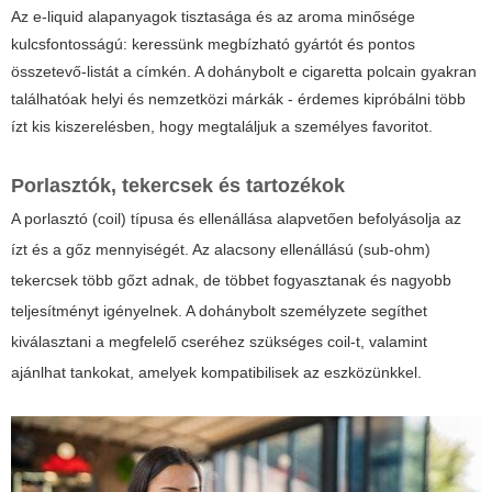
Az e-liquid alapanyagok tisztasága és az aroma minősége
kulcsfontosságú: keressünk megbízható gyártót és pontos
összetevő-listát a címkén. A dohánybolt e cigaretta polcain gyakran
találhatóak helyi és nemzetközi márkák - érdemes kipróbálni több
ízt kis kiszerelésben, hogy megtaláljuk a személyes favoritot.
Porlasztók, tekercsek és tartozékok
A porlasztó (coil) típusa és ellenállása alapvetően befolyásolja az
ízt és a gőz mennyiségét. Az alacsony ellenállású (sub-ohm)
tekercsek több gőzt adnak, de többet fogyasztanak és nagyobb
teljesítményt igényelnek. A dohánybolt személyzete segíthet
kiválasztani a megfelelő cseréhez szükséges coil-t, valamint
ajánlhat tankokat, amelyek kompatibilisek az eszközünkkel.