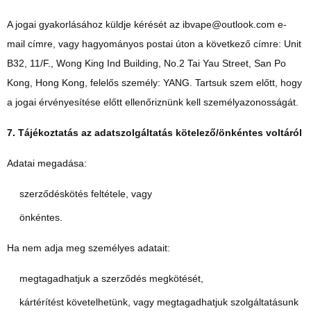
A jogai gyakorlásához küldje kérését az
ibvape@outlook.com
e-
mail címre, vagy hagyományos postai úton a következő címre: Unit
B32, 11/F., Wong King Ind Building, No.2 Tai Yau Street, San Po
Kong, Hong Kong, felelős személy: YANG. Tartsuk szem előtt, hogy
a jogai érvényesítése előtt ellenőriznünk kell személyazonosságát.
7. Tájékoztatás az adatszolgáltatás kötelező/önkéntes voltáról
Adatai megadása:
szerződéskötés feltétele, vagy
önkéntes.
Ha nem adja meg személyes adatait:
megtagadhatjuk a szerződés megkötését,
kártérítést követelhetünk, vagy megtagadhatjuk szolgáltatásunk