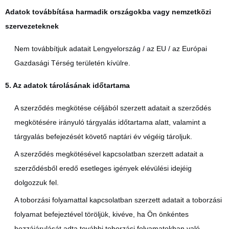
Adatok továbbítása harmadik országokba vagy nemzetközi
szervezeteknek
Nem továbbítjuk adatait Lengyelország / az EU / az Európai
Gazdasági Térség területén kívülre.
5. Az adatok tárolásának időtartama
A szerződés megkötése céljából szerzett adatait a szerződés
megkötésére irányuló tárgyalás időtartama alatt, valamint a
tárgyalás befejezését követő naptári év végéig tároljuk.
A szerződés megkötésével kapcsolatban szerzett adatait a
szerződésből eredő esetleges igények elévülési idejéig
dolgozzuk fel.
A toborzási folyamattal kapcsolatban szerzett adatait a toborzási
folyamat befejeztével töröljük, kivéve, ha Ön önkéntes
hozzájárulását adta további toborzási folyamatokban való