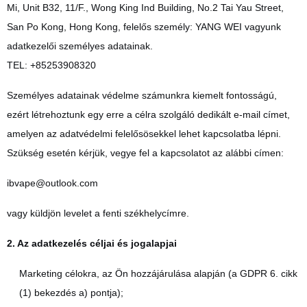
Mi, Unit B32, 11/F., Wong King Ind Building, No.2 Tai Yau Street,
San Po Kong, Hong Kong, felelős személy: YANG WEI vagyunk
adatkezelői személyes adatainak.
TEL: +85253908320
Személyes adatainak védelme számunkra kiemelt fontosságú,
ezért létrehoztunk egy erre a célra szolgáló dedikált e-mail címet,
amelyen az adatvédelmi felelősösekkel lehet kapcsolatba lépni.
Szükség esetén kérjük, vegye fel a kapcsolatot az alábbi címen:
ibvape@outlook.com
vagy küldjön levelet a fenti székhelycímre.
2. Az adatkezelés céljai és jogalapjai
Marketing célokra, az Ön hozzájárulása alapján (a GDPR 6. cikk
(1) bekezdés a) pontja);