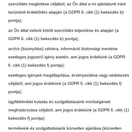
szerződés megkötése céljából, az Ön által a mi ajánlatunk iránt
tanúsított érdeklődés alapján (a GDPR 6. cikk (1) bekezdés b)
pontja);
az Ön által velünk kötött szerződés teljesítése és alapján (a
GDPR 6. cikk (1) bekezdés b) pontja);
archív (bizonyítási) célokra, információ biztonsági mentése
esetleges jogszerű igény esetén, ami jogos érdekünk (a GDPR
6. cikk (1) bekezdés f) pontja);
esetleges igények megállapítása, érvényesítése vagy védekezés
céljából, ami jogos érdekünk (a GDPR 6. cikk (1) bekezdés f)
pontja);
ügyfélelmélet kutatás és szolgáltatásaink minőségének
meghatározása céljából, ami jogos érdekünk (a GDPR 6. cikk (1)
bekezdés f) pontja);
termékeink és szolgáltatásaink közvetlen ajánlása (közvetlen