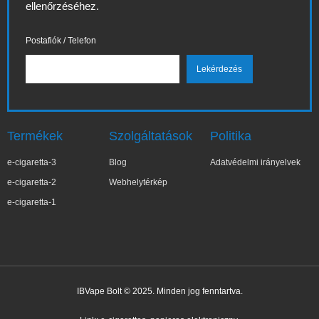
ellenőrzéséhez.
Postafiók / Telefon
Termékek
Szolgáltatások
Politika
e-cigaretta-3
Blog
Adatvédelmi irányelvek
e-cigaretta-2
Webhelytérkép
e-cigaretta-1
IBVape Bolt © 2025. Minden jog fenntartva.