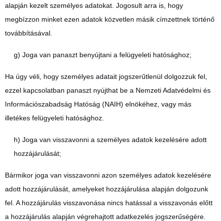
alapján kezelt személyes adatokat. Jogosult arra is, hogy
megbízzon minket ezen adatok közvetlen másik címzettnek történő
továbbításával.
g) Joga van panaszt benyújtani a felügyeleti hatósághoz;
Ha úgy véli, hogy személyes adatait jogszerűtlenül dolgozzuk fel,
ezzel kapcsolatban panaszt nyújthat be a Nemzeti Adatvédelmi és
Információszabadság Hatóság (NAIH) elnökéhez, vagy más
illetékes felügyeleti hatósághoz.
h) Joga van visszavonni a személyes adatok kezelésére adott
hozzájárulását;
Bármikor joga van visszavonni azon személyes adatok kezelésére
adott hozzájárulását, amelyeket hozzájárulása alapján dolgozunk
fel. A hozzájárulás visszavonása nincs hatással a visszavonás előtt
a hozzájárulás alapján végrehajtott adatkezelés jogszerűségére.