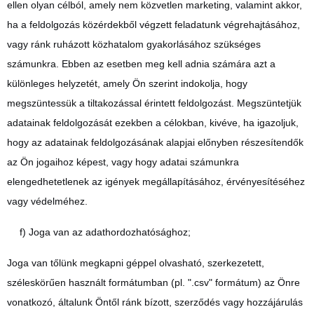
ellen olyan célból, amely nem közvetlen marketing, valamint akkor,
ha a feldolgozás közérdekből végzett feladatunk végrehajtásához,
vagy ránk ruházott közhatalom gyakorlásához szükséges
számunkra. Ebben az esetben meg kell adnia számára azt a
különleges helyzetét, amely Ön szerint indokolja, hogy
megszüntessük a tiltakozással érintett feldolgozást. Megszüntetjük
adatainak feldolgozását ezekben a célokban, kivéve, ha igazoljuk,
hogy az adatainak feldolgozásának alapjai előnyben részesítendők
az Ön jogaihoz képest, vagy hogy adatai számunkra
elengedhetetlenek az igények megállapításához, érvényesítéséhez
vagy védelméhez.
f) Joga van az adathordozhatósághoz;
Joga van tőlünk megkapni géppel olvasható, szerkezetett,
széleskörűen használt formátumban (pl. ".csv" formátum) az Önre
vonatkozó, általunk Öntől ránk bízott, szerződés vagy hozzájárulás