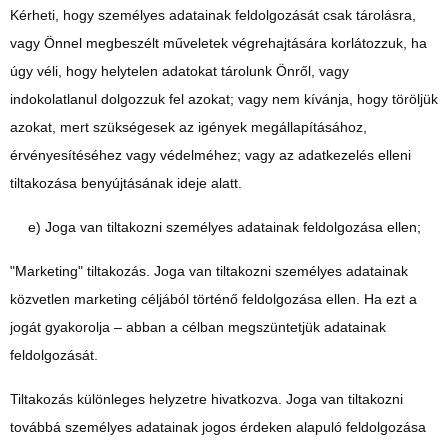
Kérheti, hogy személyes adatainak feldolgozását csak tárolásra,
vagy Önnel megbeszélt műveletek végrehajtására korlátozzuk, ha
úgy véli, hogy helytelen adatokat tárolunk Önről, vagy
indokolatlanul dolgozzuk fel azokat; vagy nem kívánja, hogy töröljük
azokat, mert szükségesek az igények megállapításához,
érvényesítéséhez vagy védelméhez; vagy az adatkezelés elleni
tiltakozása benyújtásának ideje alatt.
e) Joga van tiltakozni személyes adatainak feldolgozása ellen;
"Marketing" tiltakozás. Joga van tiltakozni személyes adatainak
közvetlen marketing céljából történő feldolgozása ellen. Ha ezt a
jogát gyakorolja – abban a célban megszüntetjük adatainak
feldolgozását.
Tiltakozás különleges helyzetre hivatkozva. Joga van tiltakozni
továbbá személyes adatainak jogos érdeken alapuló feldolgozása