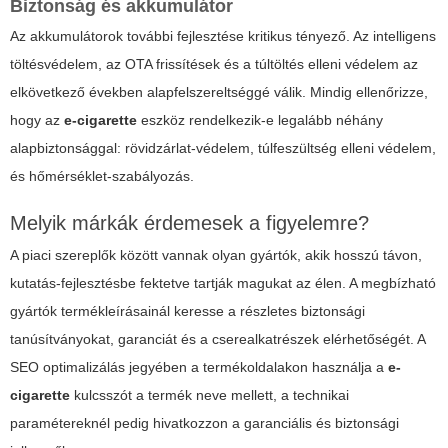
Biztonság és akkumulátor
Az akkumulátorok további fejlesztése kritikus tényező. Az intelligens
töltésvédelem, az OTA frissítések és a túltöltés elleni védelem az
elkövetkező években alapfelszereltséggé válik. Mindig ellenőrizze,
hogy az
e-cigarette
eszköz rendelkezik-e legalább néhány
alapbiztonsággal: rövidzárlat-védelem, túlfeszültség elleni védelem,
és hőmérséklet-szabályozás.
Melyik márkák érdemesek a figyelemre?
A piaci szereplők között vannak olyan gyártók, akik hosszú távon,
kutatás-fejlesztésbe fektetve tartják magukat az élen. A megbízható
gyártók termékleírásainál keresse a részletes biztonsági
tanúsítványokat, garanciát és a cserealkatrészek elérhetőségét. A
SEO optimalizálás jegyében a termékoldalakon használja a
e-
cigarette
kulcsszót a termék neve mellett, a technikai
paramétereknél pedig hivatkozzon a garanciális és biztonsági