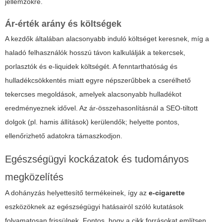
jellemzőkre.
Ár-érték arány és költségek
A kezdők általában alacsonyabb induló költséget keresnek, míg a
haladó felhasználók hosszú távon kalkulálják a tekercsek,
porlasztók és e-liquidek költségét. A fenntarthatóság és
hulladékcsökkentés miatt egyre népszerűbbek a cserélhető
tekercses megoldások, amelyek alacsonyabb hulladékot
eredményeznek idővel. Az ár-összehasonlításnál a SEO-tiltott
dolgok (pl. hamis állítások) kerülendők; helyette pontos,
ellenőrizhető adatokra támaszkodjon.
Egészségügyi kockázatok és tudományos
megközelítés
A dohányzás helyettesítő termékeinek, így az
e-cigarette
eszközöknek az egészségügyi hatásairól szóló kutatások
folyamatosan frissülnek. Fontos, hogy a cikk forrásokat említsen,