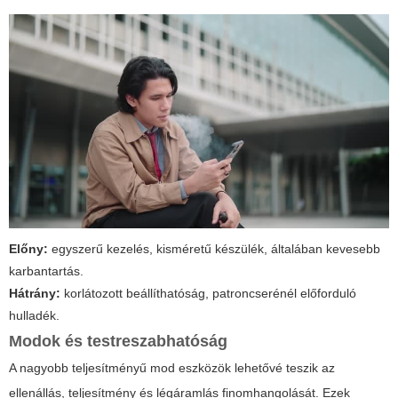
Előny:
egyszerű kezelés, kisméretű készülék, általában kevesebb
karbantartás.
Hátrány:
korlátozott beállíthatóság, patroncserénél előforduló
hulladék.
Modok és testreszabhatóság
A nagyobb teljesítményű
mod
eszközök lehetővé teszik az
ellenállás, teljesítmény és légáramlás finomhangolását. Ezek