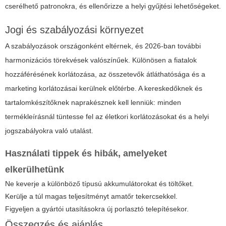
cserélhető patronokra, és ellenőrizze a helyi gyűjtési lehetőségeket.
Jogi és szabályozási környezet
A szabályozások országonként eltérnek, és 2026-ban további
harmonizációs törekvések valószínűek. Különösen a fiatalok
hozzáférésének korlátozása, az összetevők átláthatósága és a
marketing korlátozásai kerülnek előtérbe. A kereskedőknek és
tartalomkészítőknek naprakésznek kell lenniük: minden
termékleírásnál tüntesse fel az életkori korlátozásokat és a helyi
jogszabályokra való utalást.
Használati tippek és hibák, amelyeket
elkerülhetünk
Ne keverje a különböző típusú akkumulátorokat és töltőket.
Kerülje a túl magas teljesítményt amatőr tekercsekkel.
Figyeljen a gyártói utasításokra új porlasztó telepítésekor.
Összegzés és ajánlás