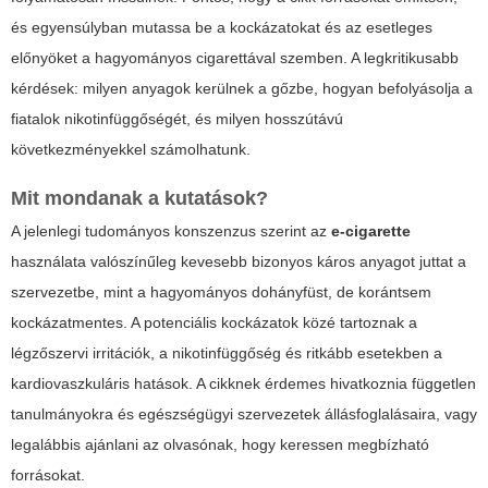
és egyensúlyban mutassa be a kockázatokat és az esetleges
előnyöket a hagyományos cigarettával szemben. A legkritikusabb
kérdések: milyen anyagok kerülnek a gőzbe, hogyan befolyásolja a
fiatalok nikotinfüggőségét, és milyen hosszútávú
következményekkel számolhatunk.
Mit mondanak a kutatások?
A jelenlegi tudományos konszenzus szerint az
e-cigarette
használata valószínűleg kevesebb bizonyos káros anyagot juttat a
szervezetbe, mint a hagyományos dohányfüst, de korántsem
kockázatmentes. A potenciális kockázatok közé tartoznak a
légzőszervi irritációk, a nikotinfüggőség és ritkább esetekben a
kardiovaszkuláris hatások. A cikknek érdemes hivatkoznia független
tanulmányokra és egészségügyi szervezetek állásfoglalásaira, vagy
legalábbis ajánlani az olvasónak, hogy keressen megbízható
forrásokat.