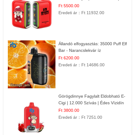
Ft 5500.00
Eredeti ár：
Ft 11932.00
Állandó elfogyasztás: 35000 Puff Elf
Bar - Narancslekvár íz
Ft 6200.00
Eredeti ár：
Ft 14686.00
Görögdinnye Fagylalt Eldobható E-
Cigi | 12.000 Szívás | Édes Vízidín
Íz
Ft 3800.00
Eredeti ár：
Ft 7251.00