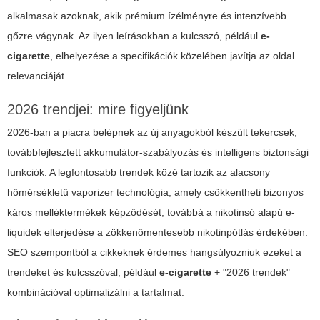
alkalmasak azoknak, akik prémium ízélményre és intenzívebb
gőzre vágynak. Az ilyen leírásokban a kulcsszó, például
e-
cigarette
, elhelyezése a specifikációk közelében javítja az oldal
relevanciáját.
2026 trendjei: mire figyeljünk
2026-ban a piacra belépnek az új anyagokból készült tekercsek,
továbbfejlesztett akkumulátor-szabályozás és intelligens biztonsági
funkciók. A legfontosabb trendek közé tartozik az alacsony
hőmérsékletű vaporizer technológia, amely csökkentheti bizonyos
káros melléktermékek képződését, továbbá a nikotinsó alapú e-
liquidek elterjedése a zökkenőmentesebb nikotinpótlás érdekében.
SEO szempontból a cikkeknek érdemes hangsúlyozniuk ezeket a
trendeket és kulcsszóval, például
e-cigarette
+ "2026 trendek"
kombinációval optimalizálni a tartalmat.