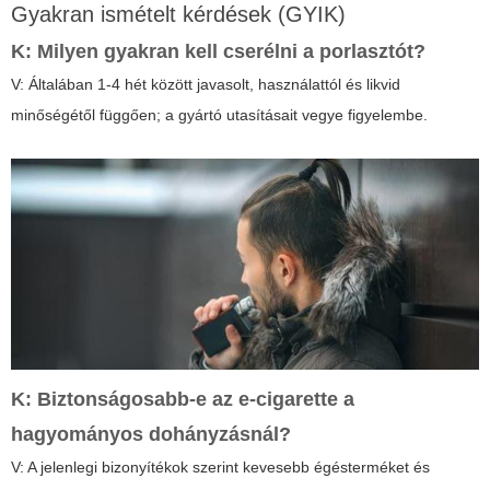
Gyakran ismételt kérdések (GYIK)
K: Milyen gyakran kell cserélni a porlasztót?
V: Általában 1-4 hét között javasolt, használattól és likvid
minőségétől függően; a gyártó utasításait vegye figyelembe.
K: Biztonságosabb-e az
e-cigarette
a
hagyományos dohányzásnál?
V: A jelenlegi bizonyítékok szerint kevesebb égésterméket és