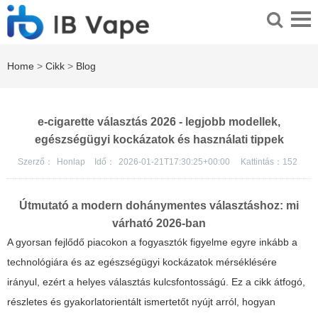
Home
>
Cikk
>
Blog
e-cigarette választás 2026 - legjobb modellek,
egészségügyi kockázatok és használati tippek
Szerző：
Honlap
Idő：
2026-01-21T17:30:25+00:00
Kattintás：
152
Útmutató a modern dohánymentes választáshoz: mi
várható 2026-ban
A gyorsan fejlődő piacokon a fogyasztók figyelme egyre inkább a
technológiára és az egészségügyi kockázatok mérséklésére
irányul, ezért a helyes választás kulcsfontosságú. Ez a cikk átfogó,
részletes és gyakorlatorientált ismertetőt nyújt arról, hogyan