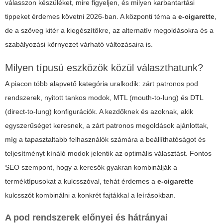
válasszon készüléket, mire figyeljen, és milyen karbantartási
tippeket érdemes követni 2026-ban. A központi téma a
e-cigarette
,
de a szöveg kitér a kiegészítőkre, az alternatív megoldásokra és a
szabályozási környezet várható változásaira is.
Milyen típusú eszközök közül választhatunk?
A piacon több alapvető kategória uralkodik: zárt patronos pod
rendszerek, nyitott tankos modok, MTL (mouth-to-lung) és DTL
(direct-to-lung) konfigurációk. A kezdőknek és azoknak, akik
egyszerűséget keresnek, a zárt patronos megoldások ajánlottak,
míg a tapasztaltabb felhasználók számára a beállíthatóságot és
teljesítményt kínáló modok jelentik az optimális választást. Fontos
SEO szempont, hogy a keresők gyakran kombinálják a
terméktípusokat a kulcsszóval, tehát érdemes a
e-cigarette
kulcsszót kombinálni a konkrét fajtákkal a leírásokban.
A pod rendszerek előnyei és hátrányai