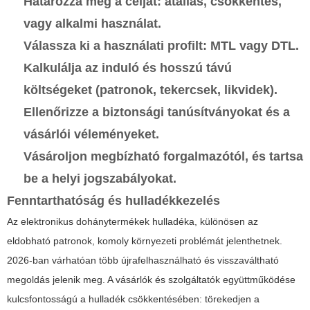
Határozza meg a célját: átállás, csökkentés,
vagy alkalmi használat.
Válassza ki a használati profilt: MTL vagy DTL.
Kalkulálja az induló és hosszú távú
költségeket (patronok, tekercsek, likvidek).
Ellenőrizze a biztonsági tanúsítványokat és a
vásárlói véleményeket.
Vásároljon megbízható forgalmazótól, és tartsa
be a helyi jogszabályokat.
Fenntarthatóság és hulladékkezelés
Az elektronikus dohánytermékek hulladéka, különösen az
eldobható patronok, komoly környezeti problémát jelenthetnek.
2026-ban várhatóan több újrafelhasználható és visszaváltható
megoldás jelenik meg. A vásárlók és szolgáltatók együttműködése
kulcsfontosságú a hulladék csökkentésében: törekedjen a