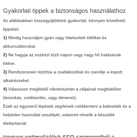
Gyakorlati tippek a biztonságos használathoz
Az alábbiakban összegyűjtöttünk gyakorlati, könnyen követhető
tippeket:
1)
Mindig használjon gyári vagy hitelesített töltőket és
akkumulátorokat.
2)
Ne hagyja az eszközt tűző napon vagy nagy hő hatásának
kitéve.
3)
Rendszeresen tisztítsa a csatlakozókat és cserélje a kopott
alkatrészeket.
4)
Válasszon megfelelő nikotinszintet a céljainak megfelelően
(leszokás, csökkentés, vagy átmenet).
Ezek az egyszerű lépések segítenek csökkenteni a balesetek és a
helytelen használat veszélyét, valamint növelik a készülék
élettartamát.