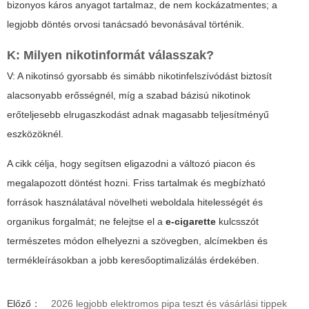
bizonyos káros anyagot tartalmaz, de nem kockázatmentes; a
legjobb döntés orvosi tanácsadó bevonásával történik.
K: Milyen nikotinformát válasszak?
V: A nikotinsó gyorsabb és simább nikotinfelszívódást biztosít
alacsonyabb erősségnél, míg a szabad bázisú nikotinok
erőteljesebb elrugaszkodást adnak magasabb teljesítményű
eszközöknél.
A cikk célja, hogy segítsen eligazodni a változó piacon és
megalapozott döntést hozni. Friss tartalmak és megbízható
források használatával növelheti weboldala hitelességét és
organikus forgalmát; ne felejtse el a
e-cigarette
kulcsszót
természetes módon elhelyezni a szövegben, alcímekben és
termékleírásokban a jobb keresőoptimalizálás érdekében.
Előző：
2026 legjobb elektromos pipa teszt és vásárlási tippek