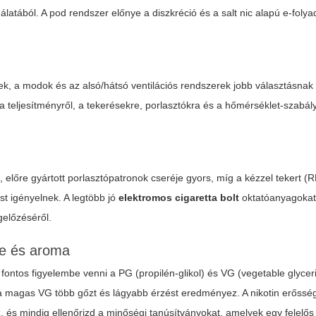
álatából. A pod rendszer előnye a diszkréció és a salt nic alapú e-foly
ek, a modok és az alsó/hátsó ventilációs rendszerek jobb választásnak
a teljesítményről, a tekerésekre, porlasztókra és a hőmérséklet-szabá
 előre gyártott porlasztópatronok cseréje gyors, míg a kézzel tekert 
t igényelnek. A legtöbb jó
elektromos cigaretta bolt
oktatóanyagokat 
gelőzéséről.
ne és aroma
fontos figyelembe venni a PG (propilén-glikol) és VG (vegetable glycer
 a magas VG több gőzt és lágyabb érzést eredményez. A nikotin erőssé
z, és mindig ellenőrizd a minőségi tanúsítványokat, amelyek egy felelő