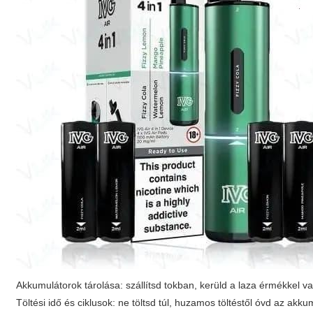
Akkumulátorok tárolása: szállítsd tokban, kerüld a laza érmékkel va
Töltési idő és ciklusok: ne töltsd túl, huzamos töltéstől óvd az akku