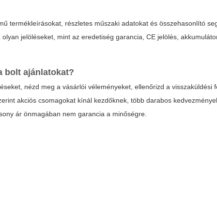
lmű termékleírásokat, részletes műszaki adatokat és összehasonlító se
 olyan jelöléseket, mint az eredetiség garancia, CE jelölés, akkumuláto
a bolt
ajánlatokat?
seket, nézd meg a vásárlói véleményeket, ellenőrizd a visszaküldési fe
erint akciós csomagokat kínál kezdőknek, több darabos kedvezménye
lacsony ár önmagában nem garancia a minőségre.