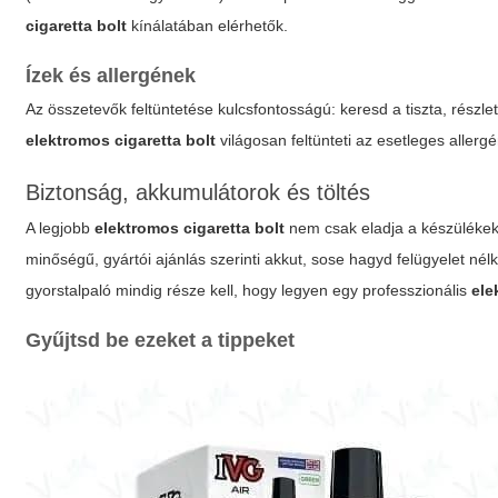
cigaretta bolt
kínálatában elérhetők.
Ízek és allergének
Az összetevők feltüntetése kulcsfontosságú: keresd a tiszta, részle
elektromos cigaretta bolt
világosan feltünteti az esetleges aller
Biztonság, akkumulátorok és töltés
A legjobb
elektromos cigaretta bolt
nem csak eladja a készülékeke
minőségű, gyártói ajánlás szerinti akkut, sose hagyd felügyelet nélk
gyorstalpaló mindig része kell, hogy legyen egy professzionális
ele
Gyűjtsd be ezeket a tippeket