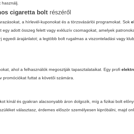
t használj.
os cigaretta bolt
részéről
árazásokat, a hírlevél-kuponokat és a törzsvásárlói programokat. Sok
e
st egy adott összeg felett vagy exkluzív csomagokat, amelyek patronok
egyedi árajánlatot; a legtöbb bolt rugalmas a viszonteladási vagy klub
kat, ahol a felhasználók megosztják tapasztalataikat. Egy profi
elekt
 promóciókat futtat a követői számára.
t kínál és gyakran alacsonyabb áron dolgozik, míg a fizikai bolt előn
észüléket választasz, érdemes először személyesen kipróbálni, majd on