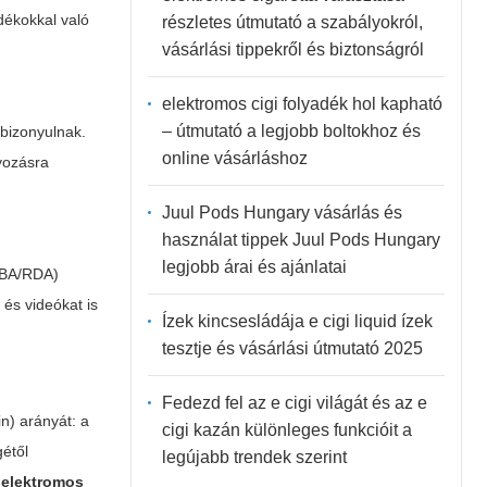
adékokkal való
részletes útmutató a szabályokról,
vásárlási tippekről és biztonságról
elektromos cigi folyadék hol kapható
– útmutató a legjobb boltokhoz és
 bizonyulnak.
online vásárláshoz
lyozásra
Juul Pods Hungary vásárlás és
használat tippek Juul Pods Hungary
legjobb árai és ajánlatai
(RBA/RDA)
és videókat is
Ízek kincsesládája e cigi liquid ízek
tesztje és vásárlási útmutató 2025
Fedezd fel az e cigi világát és az e
in) arányát: a
cigi kazán különleges funkcióit a
gétől
legújabb trendek szerint
s
elektromos