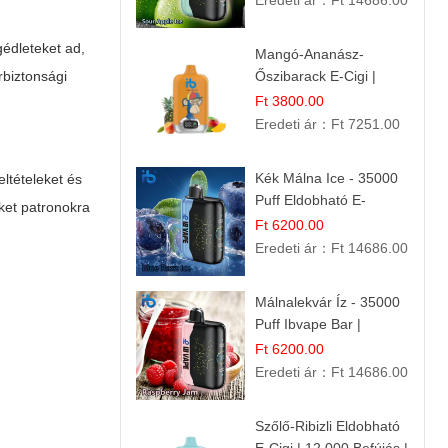
Eredeti ár：
Ft 14686.00
gédleteket ad,
Mangó-Ananász-
rbiztonsági
Őszibarack E-Cigi |
12.000 Befújás |
Ft 3800.00
Tropikus Gyümölcs Íz
Eredeti ár：
Ft 7251.00
Kék Málna Ice - 35000
ltételeket és
Puff Eldobható E-
ket patronokra
cigaretta | Élénkítő
Ft 6200.00
Gyümölcsös
Eredeti ár：
Ft 14686.00
Frissesség!
Málnalekvár Íz - 35000
Puff Ibvape Bar |
Gazdag Gyümölcsös
Ft 6200.00
Ízélmény!
Eredeti ár：
Ft 14686.00
Szőlő-Ribizli Eldobható