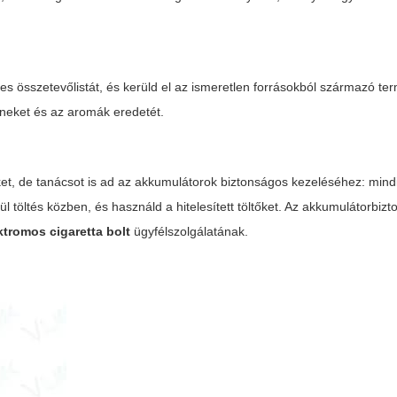
tes összetevőlistát, és kerüld el az ismeretlen forrásokból származó ter
géneket és az aromák eredetét.
t, de tanácsot is ad az akkumulátorok biztonságos kezeléséhez: mindi
ül töltés közben, és használd a hitelesített töltőket. Az akkumulátorbizt
ktromos cigaretta bolt
ügyfélszolgálatának.