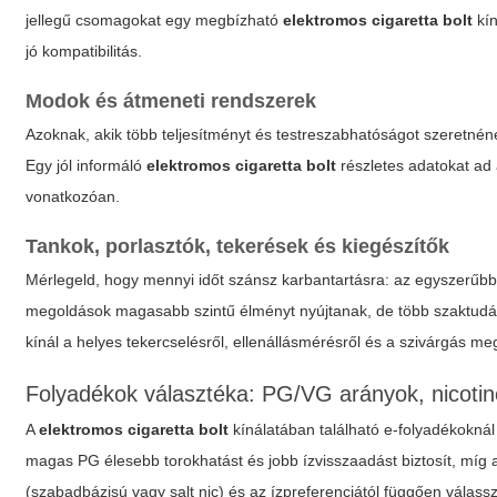
jellegű csomagokat egy megbízható
elektromos cigaretta bolt
kín
jó kompatibilitás.
Modok és átmeneti rendszerek
Azoknak, akik több teljesítményt és testreszabhatóságot szeretnén
Egy jól informáló
elektromos cigaretta bolt
részletes adatokat ad 
vonatkozóan.
Tankok, porlasztók, tekerések és kiegészítők
Mérlegeld, hogy mennyi időt szánsz karbantartásra: az egyszerűbb,
megoldások magasabb szintű élményt nyújtanak, de több szaktudás
kínál a helyes tekercselésről, ellenállásmérésről és a szivárgás me
Folyadékok választéka: PG/VG arányok, nicoti
A
elektromos cigaretta bolt
kínálatában található e-folyadékoknál 
magas PG élesebb torokhatást és jobb ízvisszaadást biztosít, míg
(szabadbázisú vagy salt nic) és az ízpreferenciától függően válass