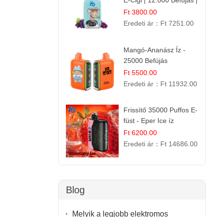
E-Cigi | 12.000 Befújás |
Friss Gyümölcs Íz
Ft 3800.00
Eredeti ár：
Ft 7251.00
Mangó-Ananász Íz -
25000 Befújás
Eldobható E-ciga |
Ft 5500.00
Trópusi Gyümölcs
Eredeti ár：
Ft 11932.00
Élmény!
Frissítő 35000 Puffos E-
füst - Eper Ice íz
Ft 6200.00
Eredeti ár：
Ft 14686.00
Blog
Melyik a legjobb elektromos