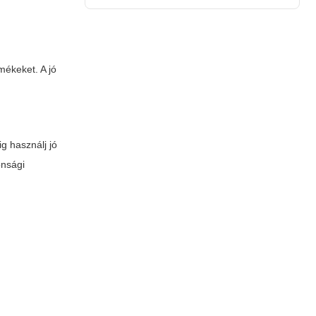
mékeket. A jó
g használj jó
onsági