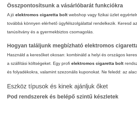
Összpontosítsunk a vásárlóbarát funkciókra
A jó
elektromos cigaretta bolt
webshop vagy fizikai üzlet egyérte
továbbá könnyen elérhető ügyfélszolgálattal rendelkezik. Keresd az
tanúsítvány és a gyermekbiztos csomagolás.
Hogyan találjunk megbízható
elektromos cigarett
Használd a keresőket okosan: kombináld a helyi és országos keresé
a szállítási költségeket. Egy profi
elektromos cigaretta bolt
rendsz
és folyadékokra, valamint szezonális kuponokat. Ne feledd: az a
Eszköz típusok és kinek ajánljuk őket
Pod rendszerek és belépő szintű készletek