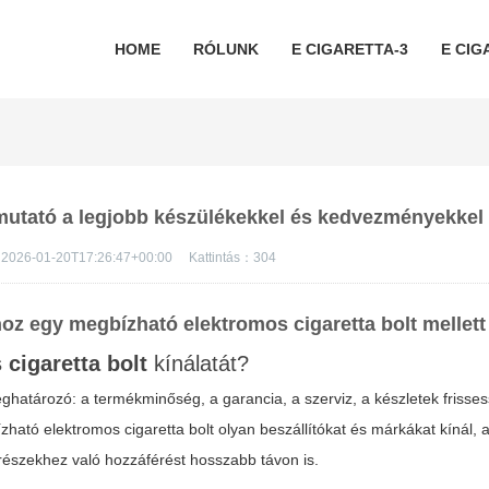
HOME
RÓLUNK
E CIGARETTA-3
E CIG
útmutató a legjobb készülékekkel és kedvezményekkel
2026-01-20T17:26:47+00:00
Kattintás：
304
oz egy megbízható elektromos cigaretta bolt mellett
 cigaretta bolt
kínálatát?
ghatározó: a termékminőség, a garancia, a szerviz, a készletek frisse
bízható
elektromos cigaretta bolt
olyan beszállítókat és márkákat kínál,
atrészekhez való hozzáférést hosszabb távon is.