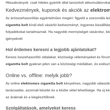
Hitszabványok: csak hiteles gyártók által tanúsított akkumulátoroka
Kedvezmények, kuponok és akciók az
elektrom
Az árösszehasonlítás egyértelműen megéri: figyeld a szezonális le
cigaretta bolt
kínál első vásárlói kedvezményt, ingyenes kiszállítá
folyadékokat tartalmaznak. Ha nagyobb mennyiséget vásárolsz, kérj 
igényeknél.
Hol érdemes keresni a legjobb ajánlatokat?
Keress összehasonlító oldalakat, közösségi véleményeket és fórumo
cigaretta bolt
gyakran jelen van a közösségi médiában, és exkluzív
Online vs. offline: melyik jobb?
Az online
elektromos cigaretta bolt
kényelmes, nagyobb választéko
tanácsadás, azonnali készlet és a kézbe vétel lehetősége. Ha új k
az áraknak és a kiegészítőknek.
Szolgáltatások, amelyeket keress