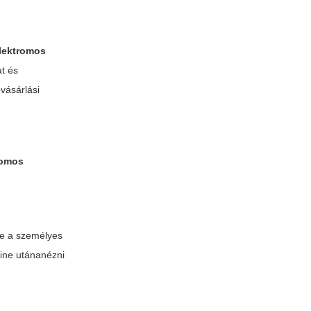
lektromos
at és
vásárlási
romos
ye a személyes
line utánanézni