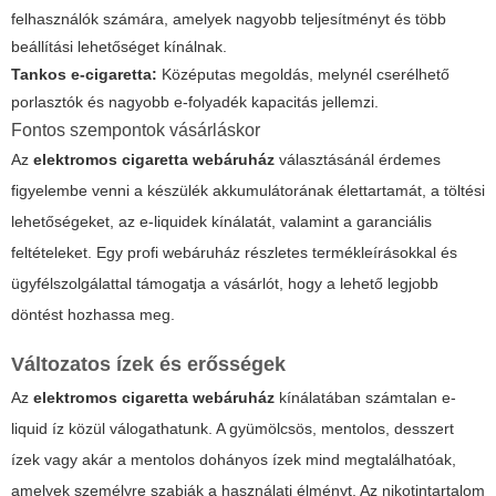
felhasználók számára, amelyek nagyobb teljesítményt és több
beállítási lehetőséget kínálnak.
Tankos e-cigaretta:
Középutas megoldás, melynél cserélhető
porlasztók és nagyobb e-folyadék kapacitás jellemzi.
Fontos szempontok vásárláskor
Az
elektromos cigaretta webáruház
választásánál érdemes
figyelembe venni a készülék akkumulátorának élettartamát, a töltési
lehetőségeket, az e-liquidek kínálatát, valamint a garanciális
feltételeket. Egy profi webáruház részletes termékleírásokkal és
ügyfélszolgálattal támogatja a vásárlót, hogy a lehető legjobb
döntést hozhassa meg.
Változatos ízek és erősségek
Az
elektromos cigaretta webáruház
kínálatában számtalan e-
liquid íz közül válogathatunk. A gyümölcsös, mentolos, desszert
ízek vagy akár a mentolos dohányos ízek mind megtalálhatóak,
amelyek személyre szabják a használati élményt. Az nikotintartalom