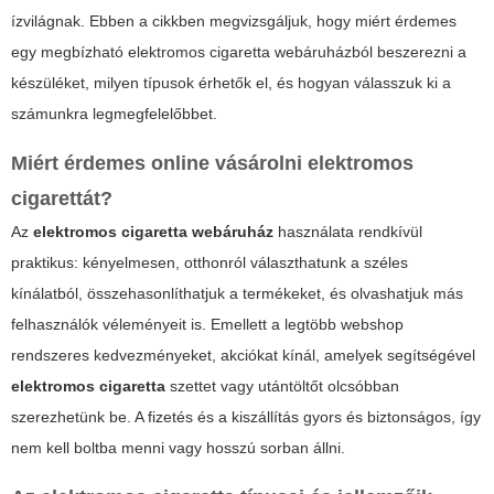
ízvilágnak. Ebben a cikkben megvizsgáljuk, hogy miért érdemes
egy
megbízható elektromos cigaretta webáruházból
beszerezni a
készüléket, milyen típusok érhetők el, és hogyan válasszuk ki a
számunkra legmegfelelőbbet.
Miért érdemes online vásárolni elektromos
cigarettát?
Az
elektromos cigaretta webáruház
használata rendkívül
praktikus: kényelmesen, otthonról választhatunk a széles
kínálatból, összehasonlíthatjuk a termékeket, és olvashatjuk más
felhasználók véleményeit is. Emellett a legtöbb webshop
rendszeres kedvezményeket, akciókat kínál, amelyek segítségével
elektromos cigaretta
szettet vagy utántöltőt olcsóbban
szerezhetünk be. A fizetés és a kiszállítás gyors és biztonságos, így
nem kell boltba menni vagy hosszú sorban állni.