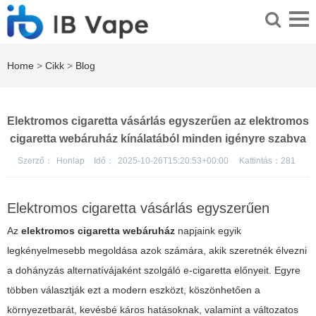
Home
>
Cikk
>
Blog
Elektromos cigaretta vásárlás egyszerűen az elektromos
cigaretta webáruház kínálatából minden igényre szabva
Szerző：
Honlap
Idő：
2025-10-26T15:20:53+00:00
Kattintás：
281
Elektromos cigaretta vásárlás egyszerűen
Az
elektromos cigaretta webáruház
napjaink egyik
legkényelmesebb megoldása azok számára, akik szeretnék élvezni
a dohányzás alternatívájaként szolgáló e-cigaretta előnyeit. Egyre
többen választják ezt a modern eszközt, köszönhetően a
környezetbarát, kevésbé káros hatásoknak, valamint a változatos