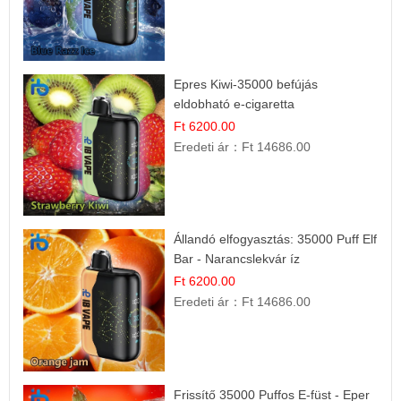
Epres Kiwi-35000 befújás
eldobható e-cigaretta
Ft 6200.00
Eredeti ár：
Ft 14686.00
Állandó elfogyasztás: 35000 Puff Elf
Bar - Narancslekvár íz
Ft 6200.00
Eredeti ár：
Ft 14686.00
Frissítő 35000 Puffos E-füst - Eper