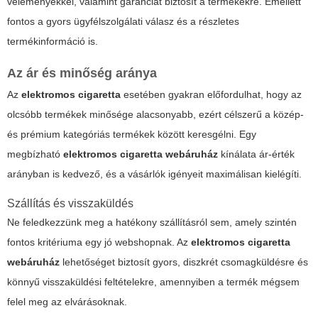
véleményekkel, valamint garanciát biztosít a termékekre. Emellett
fontos a gyors ügyfélszolgálati válasz és a részletes
termékinformáció is.
Az ár és minőség aránya
Az
elektromos cigaretta
esetében gyakran előfordulhat, hogy az
olcsóbb termékek minősége alacsonyabb, ezért célszerű a közép-
és prémium kategóriás termékek között keresgélni. Egy
megbízható
elektromos cigaretta webáruház
kínálata ár-érték
arányban is kedvező, és a vásárlók igényeit maximálisan kielégíti.
Szállítás és visszaküldés
Ne feledkezzünk meg a hatékony szállításról sem, amely szintén
fontos kritériuma egy jó webshopnak. Az
elektromos cigaretta
webáruház
lehetőséget biztosít gyors, diszkrét csomagküldésre és
könnyű visszaküldési feltételekre, amennyiben a termék mégsem
felel meg az elvárásoknak.