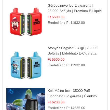
Görögdinnye Ice E-cigaretta |
25.000 Befújás | Premium E-Liquid
Ft 5500.00
Eredeti ár：
Ft 11932.00
Áfonyás Fagylalt E-Cigi | 25.000
Befújás | Eldobható E-Cigaretta
Ft 5500.00
Eredeti ár：
Ft 11932.00
Kék Málna Ice - 35000 Puff
Eldobható E-cigaretta | Élénkítő
Gyümölcsös Frissesség!
Ft 6200.00
Eredeti ár：
Ft 14686.00