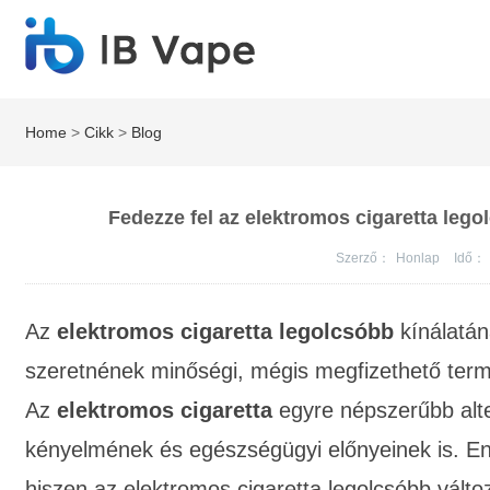
Home
>
Cikk
>
Blog
Fedezze fel az elektromos cigaretta lego
Szerző：
Honlap
Idő：
Az
elektromos cigaretta legolcsóbb
kínálatán
szeretnének minőségi, mégis megfizethető termé
Az
elektromos cigaretta
egyre népszerűbb alt
kényelmének és egészségügyi előnyeinek is. Enn
hiszen az
elektromos cigaretta legolcsóbb
válto