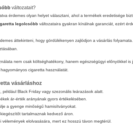
csóbb
változatait?
tva érdemes olyan helyet választani, ahol a termékek eredetisége bizto
igaretta legolcsóbb
változataira gyakran kínálnak garanciát, ezért ér
s érdemes áttekinteni, hogy gördülékenyen zajlódjon a vásárlás folyamata.
sztásában.
ználata nem csak költséghatékony, hanem egészségügyi előnyökkel is j
 hagyományos cigaretta használatát.
etta
vásárláshoz
például Black Friday vagy szezonális leárazások alatt.
mékek ár-érték arányának gyors értékelésében.
ülje a gyenge minőségű hamisítványokat.
kiegészítőt tartalmaznak kedvező áron.
ói vélemények elolvasására, mert ez hosszú távon megtérül.