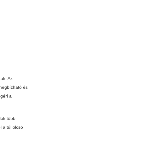
nak. Az
 megbízható és
egéri a
lók több
 a túl olcsó