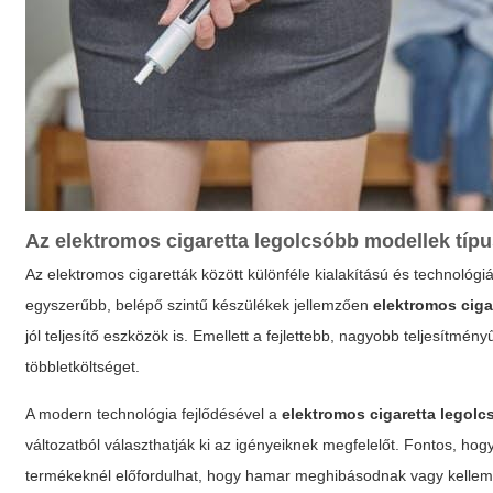
Az
elektromos cigaretta legolcsóbb
modellek típu
Az elektromos cigaretták között különféle kialakítású és technoló
egyszerűbb, belépő szintű készülékek jellemzően
elektromos ciga
jól teljesítő eszközök is. Emellett a fejlettebb, nagyobb teljesítmé
többletköltséget.
A modern technológia fejlődésével a
elektromos cigaretta legol
változatból választhatják ki az igényeiknek megfelelőt. Fontos, hog
termékeknél előfordulhat, hogy hamar meghibásodnak vagy kellemet