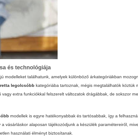
sa és technológiája
giájú modelleket találhatunk, amelyek különböző árkategóriákban mozog
retta legolcsóbb
kategóriába tartoznak, mégis megtalálhatók köztük
nyű vagy extra funkciókkal felszerelt változatok drágábbak, de sokszor m
csóbb
modellek is egyre hatékonyabbak és tartósabbak, így a felhaszná
y a vásárláskor alaposan tájékozódjunk a készülék paramétereiről, mivel
len használati élményt biztosítanak.