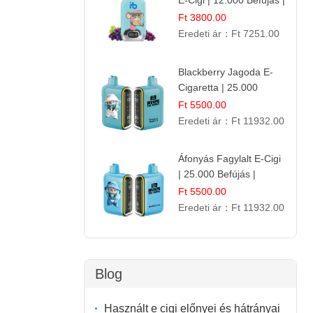
E-Cigi | 12.000 Befújás |
Friss Gyümölcs Íz
Ft 3800.00
Eredeti ár：
Ft 7251.00
Blackberry Jagoda E-
Cigaretta | 25.000
Szívás | Ízesített E-
Ft 5500.00
Liquid
Eredeti ár：
Ft 11932.00
Áfonyás Fagylalt E-Cigi
| 25.000 Befújás |
Eldobható E-Cigaretta
Ft 5500.00
Eredeti ár：
Ft 11932.00
Blog
Használt e cigi előnyei és hátrányai