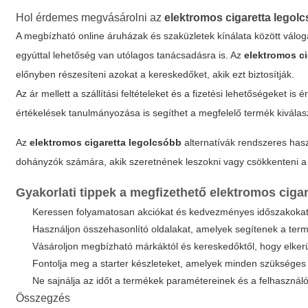
Hol érdemes megvásárolni az
elektromos cigaretta legol
A megbízható online áruházak és szaküzletek kínálata között váloga
egyúttal lehetőség van utólagos tanácsadásra is. Az
elektromos c
előnyben részesíteni azokat a kereskedőket, akik ezt biztosítják.
Az ár mellett a szállítási feltételeket és a fizetési lehetőségeket i
értékelések tanulmányozása is segíthet a megfelelő termék kivála
Az
elektromos cigaretta legolcsóbb
alternatívák rendszeres has
dohányzók számára, akik szeretnének leszokni vagy csökkenteni a
Gyakorlati tippek a megfizethető
elektromos cigar
Keressen folyamatosan akciókat és kedvezményes időszakokat, 
Használjon összehasonlító oldalakat, amelyek segítenek a ter
Vásároljon megbízható márkáktól és kereskedőktől, hogy elker
Fontolja meg a starter készleteket, amelyek minden szükséges 
Ne sajnálja az időt a termékek paramétereinek és a felhasznál
Összegzés