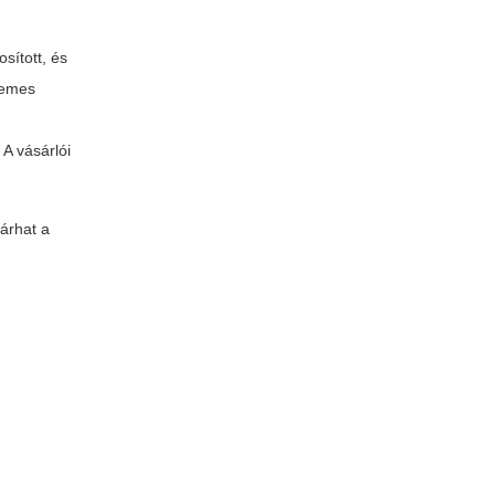
sított, és
demes
 A vásárlói
árhat a