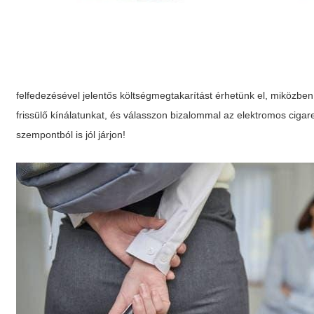
felfedezésével jelentős költségmegtakarítást érhetünk el, miközb
frissülő kínálatunkat, és válasszon bizalommal az
elektromos cigar
szempontból is jól járjon!