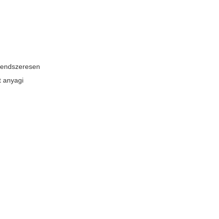
 rendszeresen
t anyagi