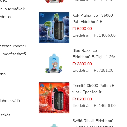
Eredeti ár：
Ft 7251.00
lni a termékek
Kék Málna Ice - 35000
számos
Puff Eldobható E-
cigaretta | Élénkítő
Ft 6200.00
Gyümölcsös
Eredeti ár：
Ft 14686.00
Frissesség!
atosan követni
Blue Razz Ice
i megfizethető
Eldobható E-Cigi | 1.2%
Nikotin | Jéghideg
Ft 3800.00
Málna Íz
Eredeti ár：
Ft 7251.00
yobb
Frissítő 35000 Puffos E-
füst - Eper Ice íz
Ft 6200.00
lehet kiváló
Eredeti ár：
Ft 14686.00
eszköz.
Szőlő-Ribizli Eldobható