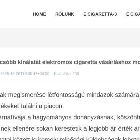
HOME
RÓLUNK
E CIGARETTA-3
E CIG
lcsóbb kínálatát elektromos cigaretta vásárláshoz m
2025-10-26T16:30:47+00:00
Kattintás：
250
ak megismerése létfontosságú mindazok számára,
keket találni a piacon.
ernatívája a hagyományos dohányzásnak, köszön
ek ellenére sokan kerestetik a legjobb ár-érték ar
zatai között is komoly minőségi különbségek lehetn