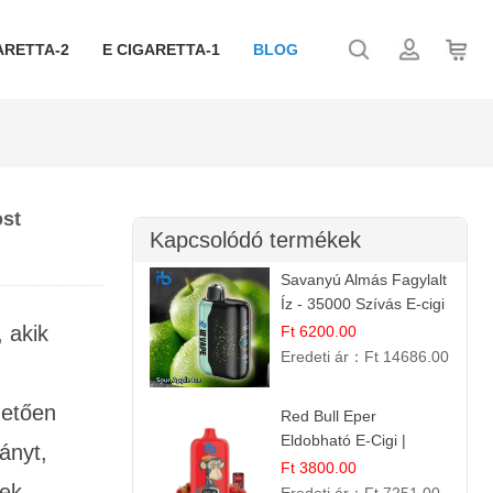
ARETTA-2
E CIGARETTA-1
BLOG
ost
Kapcsolódó termékek
Savanyú Almás Fagylalt
Íz - 35000 Szívás E-cigi
 akik
Ft 6200.00
Eredeti ár：
Ft 14686.00
hetően
Red Bull Eper
Eldobható E-Cigi |
ányt,
Energiaital Íz | Készülék
Ft 3800.00
ek.
Használat