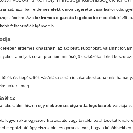
 vásárlást, azonban érdemes
elektromos cigaretta
vásárláskor odafigye
sszajelzésekre. Az
elektromos cigaretta legolcsóbb
modellek között 
ltabb felhasználók igényeit is.
ódja
rdekében érdemes kihasználni az akciókat, kuponokat, valamint folyam
ényeket, amelyek során prémium minőségű eszközöket lehet beszerezn
, töltők és kiegészítők vásárlása során is takarékoskodhatunk, ha nag
ket takarít meg.
tásához
a fókuszálni, hiszen egy
elektromos cigaretta legolcsóbb
verziója is 
ek, legyen akár egyszerű használatú vagy további beállításokat kínáló 
ol megbízható ügyfélszolgálat és garancia van, hogy a későbbiekben