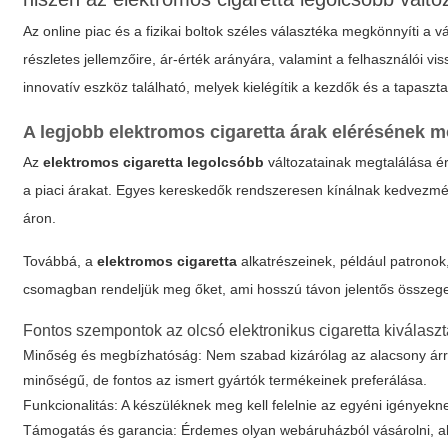
Az online piac és a fizikai boltok széles választéka megkönnyíti a
részletes jellemzőire, ár-érték arányára, valamint a felhasználói vi
innovatív eszköz található, melyek kielégítik a kezdők és a tapaszta
A
legjobb elektromos cigaretta
árak elérésének m
Az
elektromos cigaretta legolcsóbb
változatainak megtalálása é
a piaci árakat. Egyes kereskedők rendszeresen kínálnak kedvezm
áron.
Továbbá, a
elektromos cigaretta
alkatrészeinek, például patronok
csomagban rendeljük meg őket, ami hosszú távon jelentős összege
Fontos szempontok az olcsó elektronikus cigaretta kiválasz
Minőség és megbízhatóság: Nem szabad kizárólag az alacsony árr
minőségű, de fontos az ismert gyártók termékeinek preferálása.
Funkcionalitás: A készüléknek meg kell felelnie az egyéni igényekn
Támogatás és garancia: Érdemes olyan webáruházból vásárolni, ah