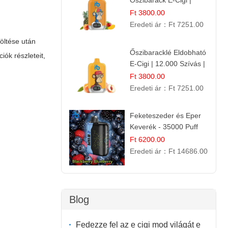
Őszibarack E-Cigi |
12.000 Befújás |
Ft 3800.00
Tropikus Gyümölcs Íz
Eredeti ár：
Ft 7251.00
töltése után
Őszibaracklé Eldobható
iók részleteit,
E-Cigi | 12.000 Szívás |
Frissítő Barack Íz
Ft 3800.00
Eredeti ár：
Ft 7251.00
Feketeszeder és Eper
Keverék - 35000 Puff
Eldobható Vape | Ízletes
Ft 6200.00
Gyümölcsökombináció!
Eredeti ár：
Ft 14686.00
Blog
Fedezze fel az e cigi mod világát e