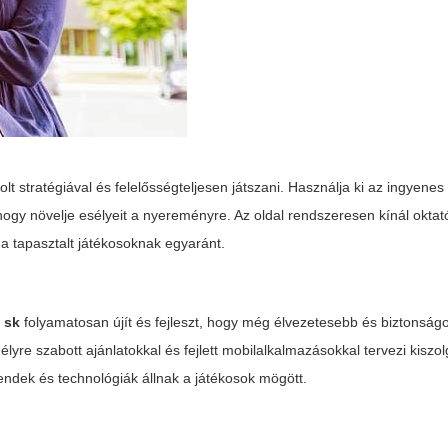
t stratégiával és felelősségteljesen játszani. Használja ki az ingyene
hogy növelje esélyeit a nyereményre. Az oldal rendszeresen kínál okta
a tapasztalt játékosoknak egyaránt.
 sk
folyamatosan újít és fejleszt, hogy még élvezetesebb és biztonsá
lyre szabott ajánlatokkal és fejlett mobilalkalmazásokkal tervezi kiszol
trendek és technológiák állnak a játékosok mögött.