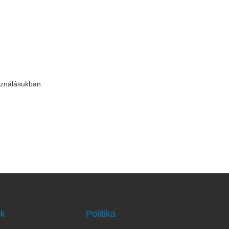
asználásukban.
ok
Politika