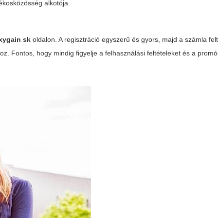
ékosközösség alkotója.
xygain sk
oldalon. A regisztráció egyszerű és gyors, majd a számla fel
z. Fontos, hogy mindig figyelje a felhasználási feltételeket és a promóc