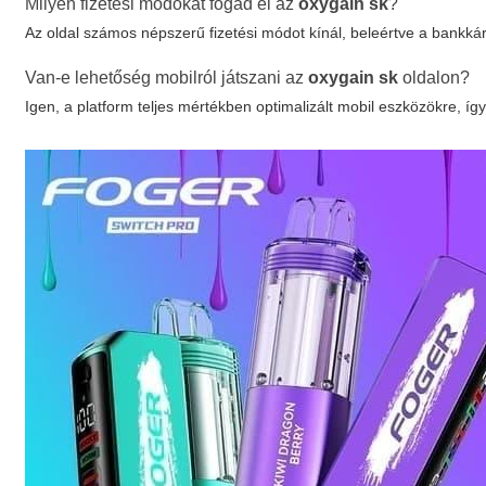
Milyen fizetési módokat fogad el az
oxygain sk
?
Az oldal számos népszerű fizetési módot kínál, beleértve a bankká
Van-e lehetőség mobilról játszani az
oxygain sk
oldalon?
Igen, a platform teljes mértékben optimalizált mobil eszközökre, íg