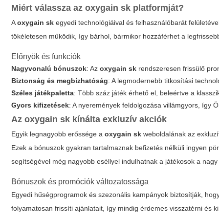
Miért válassza az
oxygain sk
platformját?
A
oxygain sk
egyedi technológiáival és felhasználóbarát felületéve
tökéletesen működik, így bárhol, bármikor hozzáférhet a legfrisseb
Előnyök és funkciók
Nagyvonalú bónuszok
: Az
oxygain sk
rendszeresen frissülő prom
Biztonság és megbízhatóság
: A legmodernebb titkosítási techno
Széles játékpaletta
: Több száz játék érhető el, beleértve a klassz
Gyors kifizetések
: A nyeremények feldolgozása villámgyors, így Ön
Az
oxygain sk
kínálta exkluzív akciók
Egyik legnagyobb erőssége a
oxygain sk
weboldalának az exkluzív
Ezek a bónuszok gyakran tartalmaznak befizetés nélküli ingyen pör
segítségével még nagyobb eséllyel indulhatnak a játékosok a nag
Bónuszok és promóciók változatossága
Egyedi hűségprogramok és szezonális kampányok biztosítják, hogy 
folyamatosan frissíti ajánlatait, így mindig érdemes visszatérni és