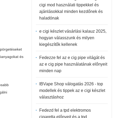
cigi mod használati tippekkel és
ajánlásokkal minden kezdőnek és
haladónak
e cigi készlet vásárlási kalauz 2025,
hogyan válasszunk és milyen
kiegészítők kellenek
s pörgetéseket
tóanyagokat és
Fedezze fel az e cig pipe világát és
az e cig pipe használatának előnyeit
minden nap
IBVape Shop válogatás 2026 - top
gosabb
modellek és tippek az e cigi készlet
gálni
választáshoz
Fedezd fel a tpd elektromos
cigaretta előnyeit és a tpd