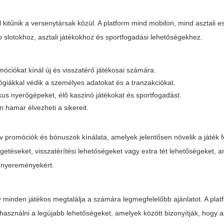
l kitűnik a versenytársak közül. A platform mind mobilon, mind asztali 
b slotokhoz, asztali játékokhoz és sportfogadási lehetőségekhez.
óciókat kínál új és visszatérő játékosai számára.
lógiákkal védik a személyes adatokat és a tranzakciókat.
ikus nyerőgépeket, élő kaszinó játékokat és sportfogadást.
 hamar élvezheti a sikereit.
 promóciók és bónuszok kínálata, amelyek jelentősen növelik a játék f
getéseket, visszatérítési lehetőségeket vagy extra tét lehetőségeket, 
y nyereményekért.
minden játékos megtalálja a számára legmegfelelőbb ajánlatot. A plat
 kihasználni a legújabb lehetőségeket, amelyek között bizonyítják, hogy 