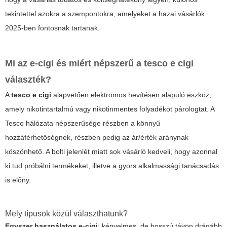
tekintettel azokra a szempontokra, amelyeket a hazai vásárlók
2025-ben fontosnak tartanak.
Mi az e-cigi és miért népszerű a
tesco e cigi
választék?
A
tesco e cigi
alapvetően elektromos hevítésen alapuló eszköz,
amely nikotintartalmú vagy nikotinmentes folyadékot párologtat. A
Tesco hálózata népszerűsége részben a könnyű
hozzáférhetőségnek, részben pedig az ár/érték aránynak
köszönhető. A bolti jelenlét miatt sok vásárló kedveli, hogy azonnal
ki tud próbálni termékeket, illetve a gyors alkalmassági tanácsadás
is előny.
Mely típusok közül választhatunk?
Egyszer használatos e-cigi
: kényelmes, de hosszú távon drágább