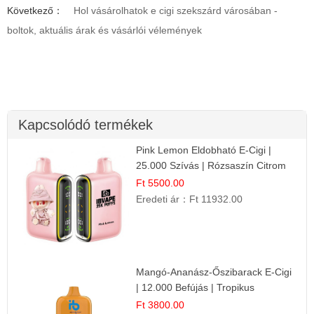
Következő：
Hol vásárolhatok e cigi szekszárd városában -
boltok, aktuális árak és vásárlói vélemények
Kapcsolódó termékek
Pink Lemon Eldobható E-Cigi |
25.000 Szívás | Rózsaszín Citrom
Íz
Ft 5500.00
Eredeti ár：
Ft 11932.00
Mangó-Ananász-Őszibarack E-Cigi
| 12.000 Befújás | Tropikus
Gyümölcs Íz
Ft 3800.00