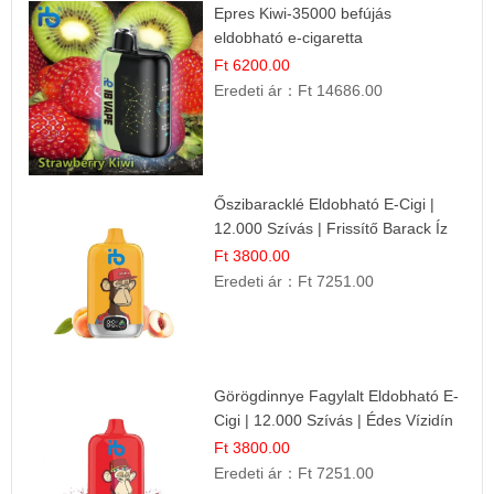
Epres Kiwi-35000 befújás
eldobható e-cigaretta
Ft 6200.00
Eredeti ár：
Ft 14686.00
Őszibaracklé Eldobható E-Cigi |
12.000 Szívás | Frissítő Barack Íz
Ft 3800.00
Eredeti ár：
Ft 7251.00
Görögdinnye Fagylalt Eldobható E-
Cigi | 12.000 Szívás | Édes Vízidín
Íz
Ft 3800.00
Eredeti ár：
Ft 7251.00