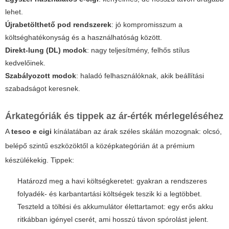
lehet.
Újrabetölthető pod rendszerek
: jó kompromisszum a
költséghatékonyság és a használhatóság között.
Direkt-lung (DL) modok
: nagy teljesítmény, felhős stílus
kedvelőinek.
Szabályozott modok
: haladó felhasználóknak, akik beállítási
szabadságot keresnek.
Árkategóriák és tippek az ár-érték mérlegeléséhez
A
tesco e cigi
kínálatában az árak széles skálán mozognak: olcsó,
belépő szintű eszközöktől a középkategórián át a prémium
készülékekig. Tippek:
Határozd meg a havi költségkeretet: gyakran a rendszeres
folyadék- és karbantartási költségek teszik ki a legtöbbet.
Teszteld a töltési és akkumulátor élettartamot: egy erős akku
ritkábban igényel cserét, ami hosszú távon spórolást jelent.