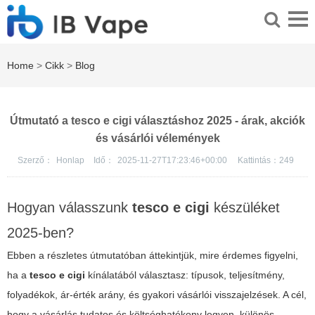
Home
>
Cikk
>
Blog
Útmutató a tesco e cigi választáshoz 2025 - árak, akciók
és vásárlói vélemények
Szerző：
Honlap
Idő：
2025-11-27T17:23:46+00:00
Kattintás：
249
Hogyan válasszunk
tesco e cigi
készüléket
2025-ben?
Ebben a részletes útmutatóban áttekintjük, mire érdemes figyelni,
ha a
tesco e cigi
kínálatából választasz: típusok, teljesítmény,
folyadékok, ár-érték arány, és gyakori vásárlói visszajelzések. A cél,
hogy a vásárlás tudatos és költséghatékony legyen, különös