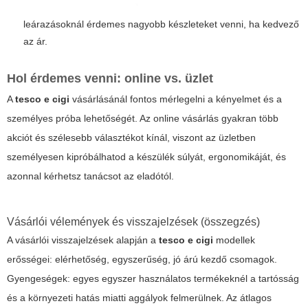
leárazásoknál érdemes nagyobb készleteket venni, ha kedvező
az ár.
Hol érdemes venni: online vs. üzlet
A
tesco e cigi
vásárlásánál fontos mérlegelni a kényelmet és a
személyes próba lehetőségét. Az online vásárlás gyakran több
akciót és szélesebb választékot kínál, viszont az üzletben
személyesen kipróbálhatod a készülék súlyát, ergonomikáját, és
azonnal kérhetsz tanácsot az eladótól.
Vásárlói vélemények és visszajelzések (összegzés)
A vásárlói visszajelzések alapján a
tesco e cigi
modellek
erősségei: elérhetőség, egyszerűség, jó árú kezdő csomagok.
Gyengeségek: egyes egyszer használatos termékeknél a tartósság
és a környezeti hatás miatti aggályok felmerülnek. Az átlagos