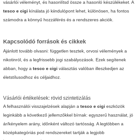
vásárlói véleményt, és hasonlítsd össze a hasonló készülékeket. A
tesco e cigi
kínálata jó kiindulópont lehet, különösen, ha fontos
számodra a könnyű hozzáférés és a rendszeres akciók.
Kapcsolódó források és cikkek
Ajánlott tovább olvasni: független tesztek, orvosi vélemények a
nikotinról, és a legfrissebb jogi szabályozások. Ezek segítenek
abban, hogy a
tesco e cigi
választás valóban illeszkedjen az
életstílusodhoz és céljaidhoz.
Vásárlói értékelések: rövid szintetizálás
A felhasználói visszajelzések alapján a
tesco e cigi
eszközök
leginkább a következő jellemzőkkel bírnak: egyszerű használat, jó
ár/kényelem arány, időnként változó tartósság. A legtöbben a
középkategóriás pod rendszereket tartják a legjobb