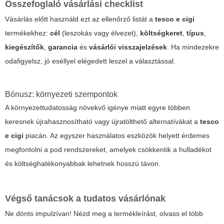
Összefoglaló vásárlási checklist
Vásárlás előtt használd ezt az ellenőrző listát a
tesco e cigi
termékekhez:
cél
(leszokás vagy élvezet),
költségkeret
,
típus
,
kiegészítők
,
garancia
és
vásárlói visszajelzések
. Ha mindezekre
odafigyelsz, jó eséllyel elégedett leszel a választással.
Bónusz: környezeti szempontok
A környezettudatosság növekvő igénye miatt egyre többen
keresnek újrahasznosítható vagy újratölthető alternatívákat a
tesco
e cigi
piacán. Az egyszer használatos eszközök helyett érdemes
megfontolni a pod rendszereket, amelyek csökkentik a hulladékot
és költséghatékonyabbak lehetnek hosszú távon.
Végső tanácsok a tudatos vásárlónak
Ne dönts impulzívan! Nézd meg a termékleírást, olvass el több