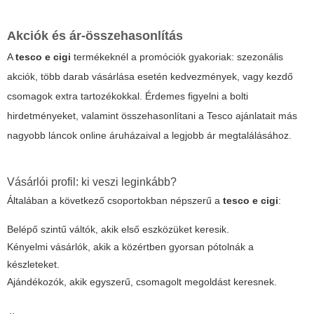
Akciók és ár-összehasonlítás
A
tesco e cigi
termékeknél a promóciók gyakoriak: szezonális
akciók, több darab vásárlása esetén kedvezmények, vagy kezdő
csomagok extra tartozékokkal. Érdemes figyelni a bolti
hirdetményeket, valamint összehasonlítani a Tesco ajánlatait más
nagyobb láncok online áruházaival a legjobb ár megtalálásához.
Vásárlói profil: ki veszi leginkább?
Általában a következő csoportokban népszerű a
tesco e cigi
:
Belépő szintű váltók, akik első eszközüket keresik.
Kényelmi vásárlók, akik a közértben gyorsan pótolnák a
készleteket.
Ajándékozók, akik egyszerű, csomagolt megoldást keresnek.