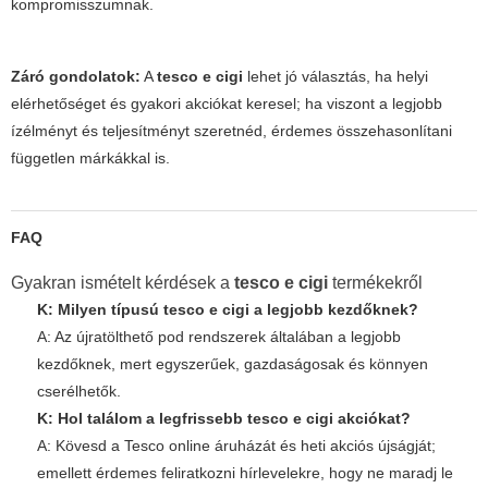
kompromisszumnak.
Záró gondolatok:
A
tesco e cigi
lehet jó választás, ha helyi
elérhetőséget és gyakori akciókat keresel; ha viszont a legjobb
ízélményt és teljesítményt szeretnéd, érdemes összehasonlítani
független márkákkal is.
FAQ
Gyakran ismételt kérdések a
tesco e cigi
termékekről
K: Milyen típusú
tesco e cigi
a legjobb kezdőknek?
A: Az újratölthető pod rendszerek általában a legjobb
kezdőknek, mert egyszerűek, gazdaságosak és könnyen
cserélhetők.
K: Hol találom a legfrissebb
tesco e cigi
akciókat?
A: Kövesd a Tesco online áruházát és heti akciós újságját;
emellett érdemes feliratkozni hírlevelekre, hogy ne maradj le