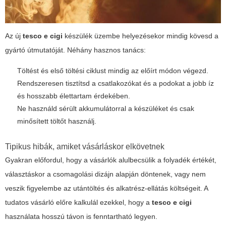
Az új
tesco e cigi
készülék üzembe helyezésekor mindig kövesd a
gyártó útmutatóját. Néhány hasznos tanács:
Töltést és első töltési ciklust mindig az előírt módon végezd.
Rendszeresen tisztítsd a csatlakozókat és a podokat a jobb íz
és hosszabb élettartam érdekében.
Ne használd sérült akkumulátorral a készüléket és csak
minősített töltőt használj.
Tipikus hibák, amiket vásárláskor elkövetnek
Gyakran előfordul, hogy a vásárlók alulbecsülik a folyadék értékét,
választáskor a csomagolási dizájn alapján döntenek, vagy nem
veszik figyelembe az utántöltés és alkatrész-ellátás költségeit. A
tudatos vásárló előre kalkulál ezekkel, hogy a
tesco e cigi
használata hosszú távon is fenntartható legyen.