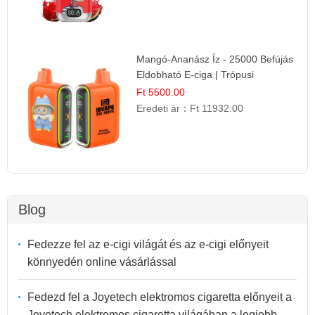
Mangó-Ananász Íz - 25000 Befújás
Eldobható E-ciga | Trópusi
Gyümölcs Élmény!
Ft 5500.00
Eredeti ár：
Ft 11932.00
Blog
Fedezze fel az e-cigi világát és az e-cigi előnyeit
könnyedén online vásárlással
Fedezd fel a Joyetech elektromos cigaretta előnyeit a
Joyetech elektromos cigaretta világában a legjobb