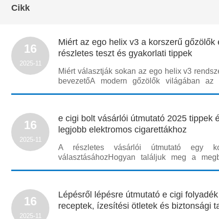
Cikk
Miért az ego helix v3 a korszerű gőzölők 
16
részletes teszt és gyakorlati tippek
2025-11
Miért választják sokan az ego helix v3 rendsz
bevezetőA modern gőzölők világában az 
szempontból is kitűnik: egyszerre kínál meg
kezelhetőséget és teljesítményt olyan felha
fontos az íz, a porlasztás és az akkumulátorha
e cigi bolt vásárlói útmutató 2025 tippek 
16
legjobb elektromos cigarettákhoz
2025-11
A részletes vásárlói útmutató egy kor
választásáhozHogyan találjuk meg a megbí
otAzok számára, akik 2025-ben terveznek vált
ez az átfogó útmutató segít abban, hogy 
hozzanak. Egy jó e cigi bolt nem csak terméke
Lépésről lépésre útmutató e cigi folyadék
16
receptek, ízesítési ötletek és biztonsági 
2025-11