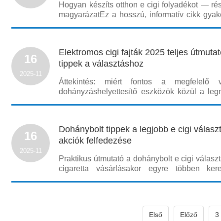
Hogyan készíts otthon e cigi folyadékot — rés
magyarázatEz a hosszú, informatív cikk gyakor
az otthoni e cigi folyadék készítéséhez, 
alapfogalmakkal, összetevőkkel, egyszerű re
ötletekkel és a leglényegesebb biztonsági ta
Elektromos cigi fajták 2025 teljes útmutat
16
tippek a választáshoz
2025-11
Áttekintés: miért fontos a megfelelő 
dohányzáshelyettesítő eszközök közül a leg
az elektromos cigi fajták kínálata biztosítja; 
a különbségeket, mert a választás befolyá
költségeket és a biztonságot. Az alábbi részlet
Dohánybolt tippek a legjobb e cigi válasz
16
akciók felfedezése
2025-11
Praktikus útmutató a dohánybolt e cigi válas
cigaretta vásárlásakor egyre többen ke
helyeket, és sokan ezért térnek be a hagyo
cigi kínálatát kínáló üzletekbe. Ez az útmu
gyakorlati és SEO-barát információkat nyújt, 
Első
Előző
3