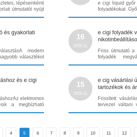
zletes, lépésenkénti
e cigi liquid győ
lati útmutatót nyújt
folyadékokat Győ
megismertet fontos
célja, hogy lépés
ceptekkel, ízesítési
győr kínálatában
rendelésről. A pia
ó és gyakorlati
e cigi folyadék 
16
nikotinbeállítás
2025-11
választáshoz
választásA modern
Friss útmutató a
nagyobb választékot
folyadék megv
fontos, hogy megértsük
összetettebb l
solja az élményt, a
nikotinformák é
es út
használat egyre
táshoz és e cigi
e cig vásárlási 
átfogóan bem
15
tartozékok és á
2025-11
ztáshozAz elektromos
Frissített vásár
resik a megbízható
tervezel váltan
mányos dohánybolt e
piacáról, ez a ré
tató olyan szakmai,
modellek, tartozé
amelyek
között. A cikk cél
4
5
6
7
8
9
10
11
12