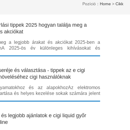
Pozíció：
Home
>
Cikk
rlási tippek 2025 hogyan találja meg a
s akciókat
meg a legjobb árakat és akciókat 2025-ben a
cánA 2025-ös év különleges kihívásokat és
 hoz a dohánytermékek vásárlóinak: a
dómódosítások, ellátási lánc változásai és a
ások átalakulása egyaránt befolyásolják a
seréje és választása - tippek az e cigi
növeléséhez cigi használóknak
lyamatokhoz és az alapokhozAz elektromos
tartása és helyes kezelése sokak számára jelent
n fontos a e cigi fűtőszál kiválasztása és időben
 hiszen ez határozza meg az ízminőséget, a gőz
szköz élettartamát.Ebben az átfo
 és legjobb ajánlatok e cigi liquid győr
line