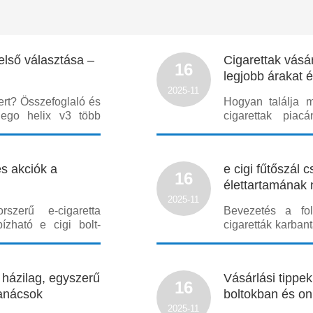
első választása –
Cigarettak vásá
16
legjobb árakat é
2025-11
ert? Összefoglaló és
Hogyan találja 
ego helix v3 több
cigarettak pia
bízhatóságot, könnyű
lehetőségeket
sználóknak, akiknek
szabályozások, a
tékon
fogyasztói szok
és akciók a
e cigi fűtőszál c
cigarettak árát é
16
élettartamának 
2025-11
szerű e-cigaretta
Bevezetés a fo
zható e cigi bolt-
cigaretták karban
ást vagy megújítást,
kihívást; különöse
magabiztos döntést
történő cseréje,
ket árul, hanem ta
sűrűségét és az e
 házilag, egyszerű
Vásárlási tippek
16
tanácsok
boltokban és on
2025-11