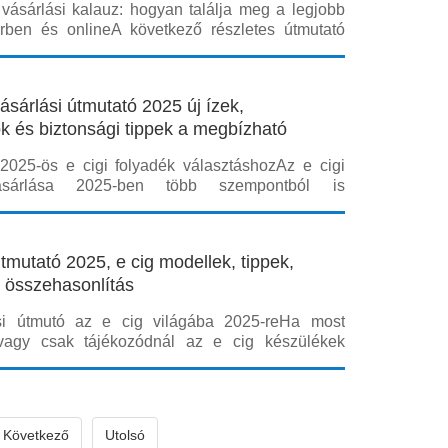
r vásárlási kalauz: hogyan találja meg a legjobb
rben és onlineA következő részletes útmutató
ről lépésre segítsen eligazodni az e cigi liquid
, legyen szó helyi üzletekről vagy internetes
ci kínálat gyorsan változik
vásárlási útmutató 2025 új ízek,
ok és biztonsági tippek a megbízható
 2025-ös e cigi folyadék választáshozAz e cigi
ásárlása 2025-ben több szempontból is
ehet, mint korábban: új ízek érkeznek, a
s koncentrációk változnak, és a biztonságos
 inkább előtérbe kerül. Ebben az útmutatóban
útmutató 2025, e cig modellek, tippek,
r összehasonlítás
lási útmutó az e cig világába 2025-reHa most
i vagy csak tájékozódnál az e cig készülékek
szletes és gyakorlati útmutató segít eligazodni a
kok, használati tippek és ár-összehasonlítások
ja, hogy a kezdőtől a tapaszta
Következő
Utolsó