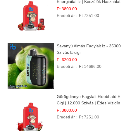
Energiaital Íz | Készülék Használat
Ft 3800.00
Eredeti ár：
Ft 7251.00
Savanyú Almás Fagylalt Íz - 35000
Szívás E-cigi
Ft 6200.00
Eredeti ár：
Ft 14686.00
Görögdinnye Fagylalt Eldobható E-
Cigi | 12.000 Szívás | Édes Vízidín
Íz
Ft 3800.00
Eredeti ár：
Ft 7251.00