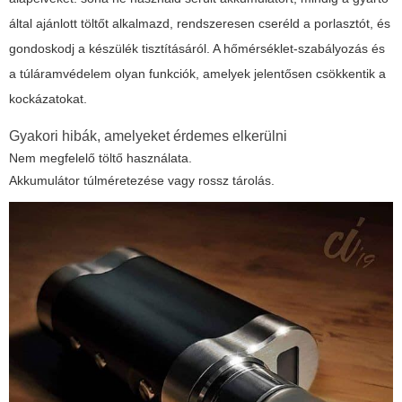
által ajánlott töltőt alkalmazd, rendszeresen cseréld a porlasztót, és
gondoskodj a készülék tisztításáról. A hőmérséklet-szabályozás és
a túláramvédelem olyan funkciók, amelyek jelentősen csökkentik a
kockázatokat.
Gyakori hibák, amelyeket érdemes elkerülni
Nem megfelelő töltő használata.
Akkumulátor túlméretezése vagy rossz tárolás.