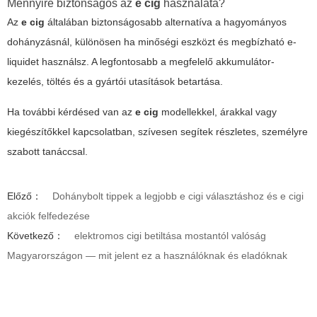
Mennyire biztonságos az
e cig
használata?
Az
e cig
általában biztonságosabb alternatíva a hagyományos
dohányzásnál, különösen ha minőségi eszközt és megbízható e-
liquidet használsz. A legfontosabb a megfelelő akkumulátor-
kezelés, töltés és a gyártói utasítások betartása.
Ha további kérdésed van az
e cig
modellekkel, árakkal vagy
kiegészítőkkel kapcsolatban, szívesen segítek részletes, személyre
szabott tanáccsal.
Előző：
Dohánybolt tippek a legjobb e cigi választáshoz és e cigi
akciók felfedezése
Következő：
elektromos cigi betiltása mostantól valóság
Magyarországon — mit jelent ez a használóknak és eladóknak