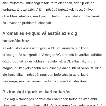
akkumulátorok, minőségi töltők, tartalék podok, drip tip-ek, és
karbantartó eszközök. A jó minőségű tartozékok hosszú távon
olcsóbbak lehetnek, mert megbízhatóbb használatot biztosítanak
és kevesebb problémát okoznak.
Aromák és e-liquid választás az
e cig
használathoz
Az e-liquid választáskor figyelj a PG/VG arányra, a nikotin
erősségre és az ízprofilra. A magas VG tartalmú keverékek sűrűbb
gőzt produkálnak és jobban megfelelnek a DL stílusnak, míg a
magas PG kényelmesebb MTL élményt ad és intenzívebb ízt. Az
e
cig
használat minőségét nagyban befolyásolja az e-liquid
minősége, ezért érdemes megbízható gyártót választani.
Biztonsági tippek és karbantartás
Az
e cig
biztonságos használata érdekében tartsd be az alábbi
alapelveket: soha ne használd sérült akkumulátort, mindig a gyártó