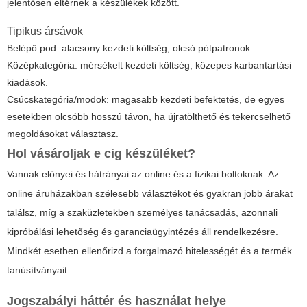
jelentősen eltérnek a készülékek között.
Tipikus ársávok
Belépő pod: alacsony kezdeti költség, olcsó pótpatronok.
Középkategória: mérsékelt kezdeti költség, közepes karbantartási
kiadások.
Csúcskategória/modok: magasabb kezdeti befektetés, de egyes
esetekben olcsóbb hosszú távon, ha újratölthető és tekercselhető
megoldásokat választasz.
Hol vásároljak
e cig
készüléket?
Vannak előnyei és hátrányai az online és a fizikai boltoknak. Az
online áruházakban szélesebb választékot és gyakran jobb árakat
találsz, míg a szaküzletekben személyes tanácsadás, azonnali
kipróbálási lehetőség és garanciaügyintézés áll rendelkezésre.
Mindkét esetben ellenőrizd a forgalmazó hitelességét és a termék
tanúsítványait.
Jogszabályi háttér és használat helye