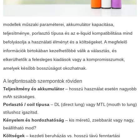
modellek műszaki paraméterei, akkumulátor kapacitása,
teljesítménye, porlasztó típusa és az e-liquid kompatibilitása mind
befolyásolja a használati élményt és a költségeket. A megfelelő
információk birtokában kezelhetőbbé válik a választás, és
elkerülhetők a felesleges kiadások vagy a kompromisszumok,
amelyek később bosszúságot okozhatnak.
A legfontosabb szempontok röviden
Teljesítmény és akkumulátor
– hosszú használat esetén nagyobb
mAh szükséges.
Porlasztó / coil típusa
– DL (direct lung) vagy MTL (mouth to lung)
stílushoz igazítsd.
Kényelem és hordozhatóság
– kis méretű, zsebbarát vagy nagy,
beállítható mod?
Költségek
– kezdeti beruházás vs. hosszú távú fenntartási