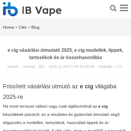
Home
>
Cikk
>
Blog
e cig vásárlási útmutató 2025, e cig modellek, tippek,
tartozékok és ár összehasonlítás
Szerző：
Honlap
Idő：
2025-11-14T17:30:33+00:00
Kattintás：
175
Frissített vásárlási útmutó az
e cig
világába
2025-re
Ha most tervezel váltani vagy csak tájékozódnál az
e cig
készülékek piacáról, ez a részletes és gyakorlati útmutató segít
eligazodni a modellek, tartozékok, használati tippek és ár-
összehasonlítások között. A cikk célja, hogy a kezdőtől a tapasztalt