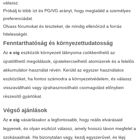
válassz.
Próbálj ki több ízt és PG/VG arányt, hogy megtaláld a személyes
preferenciádat.
Olvass fórumokat és teszteket, de mindig ellenőrizd a forrás
hitelességét.
Fenntarthatóság és környezettudatosság
Az
e cig
eszközök környezeti lábnyoma csökkenthető az
újratölthető megoldások, újratekercselhető atomizerek és a felelős
akkumulátor-használat révén. Kerüld az egyszer használatos
eszközöket, ha fontos számodra a környezetvédelem, és válassz
visszaváltható vagy újrahasznosítható csomagolást előnyben
részesítő gyártókat.
Végső ajánlások
Az
e cig
vásárlásakor a legfontosabb, hogy reális elvárásaid
legyenek, és olyan eszközt válassz, amely hosszú távon megfelel a
szokásaidnak. Ha bizonytalan vagy, kezdj egyszerűvel, és lépj