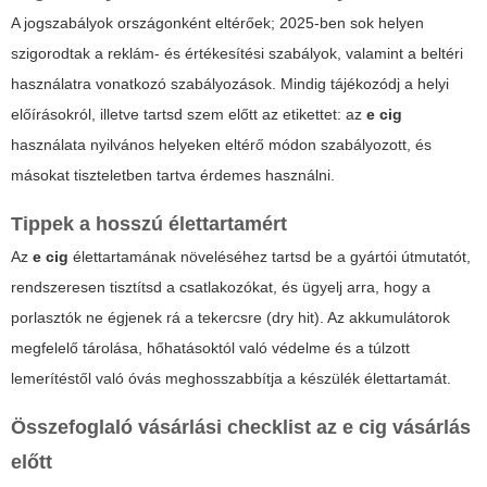
A jogszabályok országonként eltérőek; 2025-ben sok helyen
szigorodtak a reklám- és értékesítési szabályok, valamint a beltéri
használatra vonatkozó szabályozások. Mindig tájékozódj a helyi
előírásokról, illetve tartsd szem előtt az etikettet: az
e cig
használata nyilvános helyeken eltérő módon szabályozott, és
másokat tiszteletben tartva érdemes használni.
Tippek a hosszú élettartamért
Az
e cig
élettartamának növeléséhez tartsd be a gyártói útmutatót,
rendszeresen tisztítsd a csatlakozókat, és ügyelj arra, hogy a
porlasztók ne égjenek rá a tekercsre (dry hit). Az akkumulátorok
megfelelő tárolása, hőhatásoktól való védelme és a túlzott
lemerítéstől való óvás meghosszabbítja a készülék élettartamát.
Összefoglaló vásárlási checklist az
e cig
vásárlás
előtt