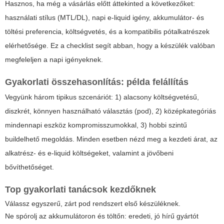
Hasznos, ha még a vásárlás előtt áttekinted a következőket:
használati stílus (MTL/DL), napi e-liquid igény, akkumulátor- és
töltési preferencia, költségvetés, és a kompatibilis pótalkatrészek
elérhetősége. Ez a checklist segít abban, hogy a készülék valóban
megfeleljen a napi igényeknek.
Gyakorlati összehasonlítás: példa felállítás
Vegyünk három tipikus szcenáriót: 1) alacsony költségvetésű,
diszkrét, könnyen használható választás (pod), 2) középkategóriás
mindennapi eszköz kompromisszumokkal, 3) hobbi szintű
buildelhető megoldás. Minden esetben nézd meg a kezdeti árat, az
alkatrész- és e-liquid költségeket, valamint a jövőbeni
bővíthetőséget.
Top gyakorlati tanácsok kezdőknek
Válassz egyszerű, zárt pod rendszert első készüléknek.
Ne spórolj az akkumulátoron és töltőn: eredeti, jó hírű gyártót