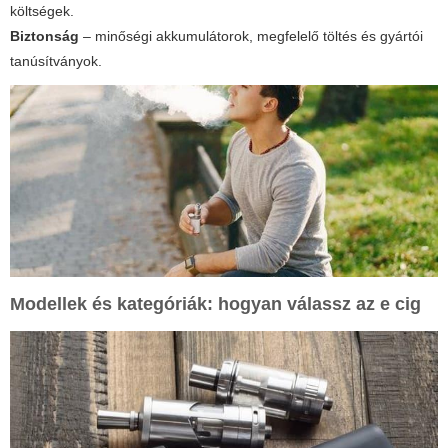
költségek.
Biztonság
– minőségi akkumulátorok, megfelelő töltés és gyártói
tanúsítványok.
Modellek és kategóriák: hogyan válassz az
e cig