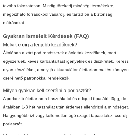
tovább fokozatosan. Mindig törekedj minőségi termékekre,
megbízható forrásokból vásárolj, és tartsd be a biztonsági
előírásokat.
Gyakran Ismételt Kérdések (FAQ)
Melyik
e cig
a legjobb kezdőknek?
Általában a zárt pod rendszerek ajánlottak kezdőknek, mert
egyszerűek, kevés karbantartást igényelnek és diszkrétek. Keress
olyan készüléket, amely jó akkumulátor-élettartammal és könnyen
cserélhető patronokkal rendelkezik.
Milyen gyakran kell cserélni a porlasztót?
A porlasztó élettartama használattól és e-liquid típusától függ, de
általában 1-3 hét használat után érdemes ellenőrizni a minőséget.
Ha gyengébb ízt vagy kellemetlen égő szagot tapasztalsz, cserélj
porlasztót.