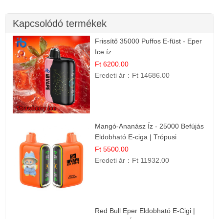
Kapcsolódó termékek
Frissítő 35000 Puffos E-füst - Eper
Ice íz
Ft 6200.00
Eredeti ár：
Ft 14686.00
Mangó-Ananász Íz - 25000 Befújás
Eldobható E-ciga | Trópusi
Gyümölcs Élmény!
Ft 5500.00
Eredeti ár：
Ft 11932.00
Red Bull Eper Eldobható E-Cigi |