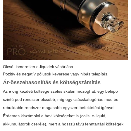
Olcsó, ismeretlen e-liquidek vásárlása.
Pozitív és negatív pólusok keverése vagy hibás telepítés.
Ár-összehasonlítás és költségszámítás
Az
e cig
kezdeti költsége széles skálán mozoghat: egy belépő
szintű pod rendszer olcsóbb, míg egy csúcskategóriás mod és
rebuildable rendszer magasabb egyszeri befektetést igényel.
Érdemes kiszámolni a havi költségeket is (coils, e-liquid,
akkumulátorok cseréje), mert a hosszú távú fenntartási költségek