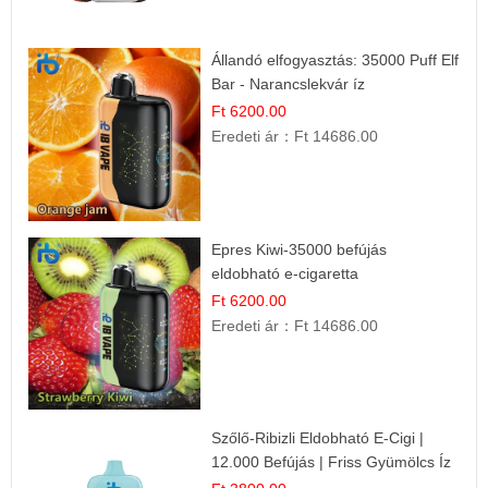
Állandó elfogyasztás: 35000 Puff Elf
Bar - Narancslekvár íz
Ft 6200.00
Eredeti ár：
Ft 14686.00
Epres Kiwi-35000 befújás
eldobható e-cigaretta
Ft 6200.00
Eredeti ár：
Ft 14686.00
Szőlő-Ribizli Eldobható E-Cigi |
12.000 Befújás | Friss Gyümölcs Íz