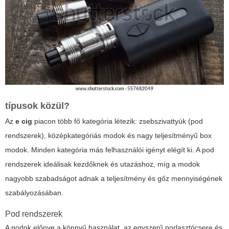
típusok közül?
Az
e cig
piacon több fő kategória létezik: zsebszivattyúk (pod
rendszerek), középkategóriás modok és nagy teljesítményű box
modok. Minden kategória más felhasználói igényt elégít ki. A pod
rendszerek ideálisak kezdőknek és utazáshoz, míg a modok
nagyobb szabadságot adnak a teljesítmény és gőz mennyiségének
szabályozásában.
Pod rendszerek
A podok előnye a könnyű használat, az egyszerű porlasztócsere és