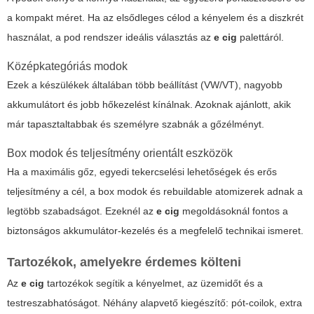
a kompakt méret. Ha az elsődleges célod a kényelem és a diszkrét
használat, a pod rendszer ideális választás az
e cig
palettáról.
Középkategóriás modok
Ezek a készülékek általában több beállítást (VW/VT), nagyobb
akkumulátort és jobb hőkezelést kínálnak. Azoknak ajánlott, akik
már tapasztaltabbak és személyre szabnák a gőzélményt.
Box modok és teljesítmény orientált eszközök
Ha a maximális gőz, egyedi tekercselési lehetőségek és erős
teljesítmény a cél, a box modok és rebuildable atomizerek adnak a
legtöbb szabadságot. Ezeknél az
e cig
megoldásoknál fontos a
biztonságos akkumulátor-kezelés és a megfelelő technikai ismeret.
Tartozékok, amelyekre érdemes költeni
Az
e cig
tartozékok segítik a kényelmet, az üzemidőt és a
testreszabhatóságot. Néhány alapvető kiegészítő: pót-coilok, extra