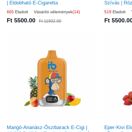
| Eldobható E-Cigaretta
Szívás | Ró
665
Eladott Vásárlói vélemények
(14)
519
Eladott V
Ft 5500.00
Ft 5500.0
Ft 11932.00
Mangó-Ananász-Őszibarack E-Cigi |
Eper-Kivi El