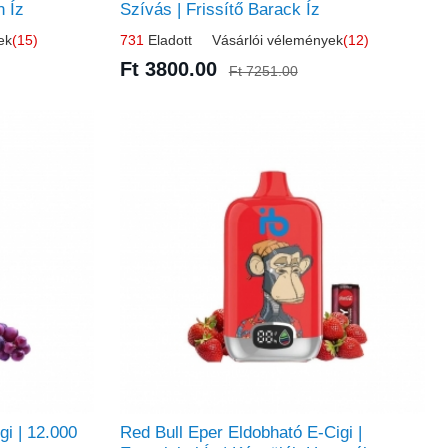
n Íz
Szívás | Frissítő Barack Íz
ek
(15)
731
Eladott Vásárlói vélemények
(12)
Ft 3800.00
Ft 7251.00
gi | 12.000
Red Bull Eper Eldobható E-Cigi |