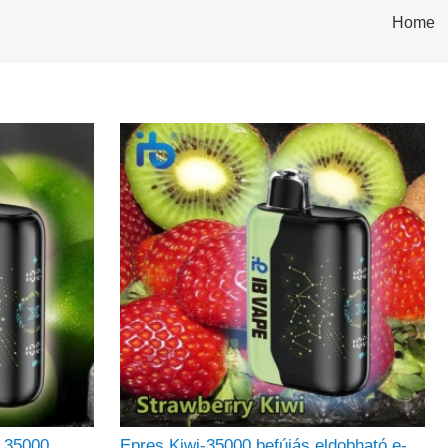
Home
- 35000
Epres Kiwi-35000 befújás eldobható e-