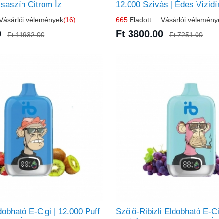
zsaszín Citrom Íz
12.000 Szívás | Édes Vízidí
ásárlói vélemények
(16)
665
Eladott Vásárlói vélemény
0
Ft 3800.00
Ft 11932.00
Ft 7251.00
dobható E-Cigi | 12.000 Puff
Szőlő-Ribizli Eldobható E-Ci