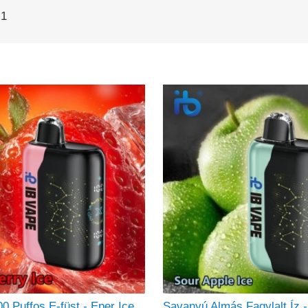
-1
00 Puffos E-füst - Eper Ice
Savanyú Almás Fagylalt Íz 