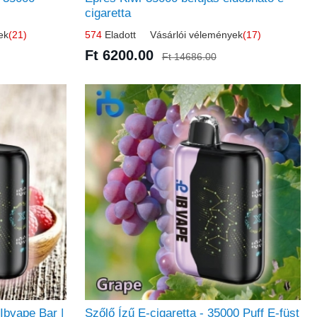
cigaretta
ek
(21)
574
Eladott Vásárlói vélemények
(17)
Ft 6200.00
Ft 14686.00
Ibvape Bar |
Szőlő Ízű E-cigaretta - 35000 Puff E-füst