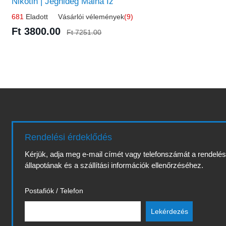
Nikotin | Jéghideg Málna Íz
681
Eladott Vásárlói vélemények
(9)
Ft 3800.00
Ft 7251.00
Rendelési érdeklődés
Kérjük, adja meg e-mail címét vagy telefonszámát a rendelé
állapotának és a szállítási információk ellenőrzéséhez.
Postafiók / Telefon