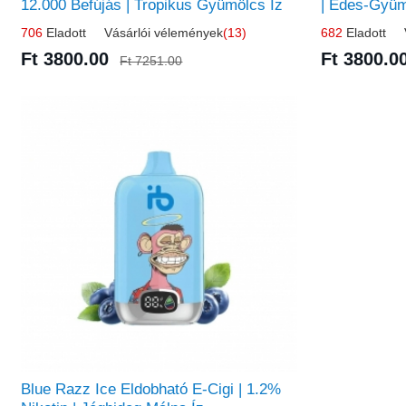
12.000 Befújás | Tropikus Gyümölcs Íz
| Édes-Gyüm
706
Eladott Vásárlói vélemények
(13)
682
Eladott V
Ft 3800.00
Ft 3800.0
Ft 7251.00
Blue Razz Ice Eldobható E-Cigi | 1.2%