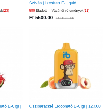
Szívás | Ízesített E-Liquid
ek
(23)
599
Eladott Vásárlói vélemények
(11)
Ft 5500.00
Ft 11932.00
ató E-Cigi |
Őszibaracklé Eldobható E-Cigi | 12.000