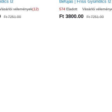
ölcs Íz
Befújás | Friss Gyümölcs Íz
ásárlói vélemények
(12)
574
Eladott Vásárlói vélemény
0
Ft 3800.00
Ft 7251.00
Ft 7251.00