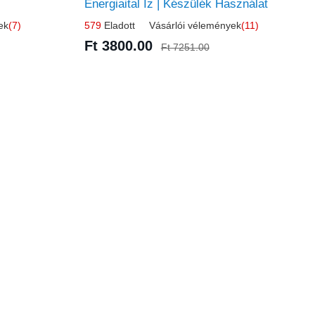
Energiaital Íz | Készülék Használat
ek
(7)
579
Eladott Vásárlói vélemények
(11)
Ft 3800.00
Ft 7251.00