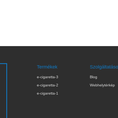
Termékek
Szolgáltatás
e-cigaretta-3
Blog
s
e-cigaretta-2
Webhelytérkép
e-cigaretta-1