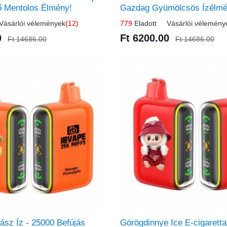
tő Mentolos Élmény!
Gazdag Gyümölcsös Ízélmé
ásárlói vélemények
(12)
779
Eladott Vásárlói vélemény
0
Ft 6200.00
Ft 14686.00
Ft 14686.00
sz Íz - 25000 Befújás
Görögdinnye Ice E-cigaretta