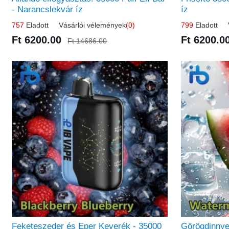
- Narancslekvár íz
íz
757
Eladott Vásárlói vélemények
(0)
799
Eladott V
Ft 6200.00
Ft 6200.0
Ft 14686.00
Feketeszeder és Eper Keverék - 35000
Görögdinnye 