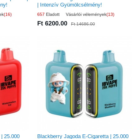
ny!
| Intenzív Gyümölcsélmény!
ek
(16)
657
Eladott Vásárlói vélemények
(13)
Ft 6200.00
Ft 14686.00
 | 25.000
Blackberry Jagoda E-Cigaretta | 25.000