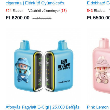
cigaretta | Élénkítő Gyümölcsös
Eldobható E
Frissesség!
Élmény!
524
Eladott Vásárlói vélemények
(15)
543
Eladott V
Ft 6200.00
Ft 5500.0
Ft 14686.00
Áfonyás Fagylalt E-Cigi | 25.000 Befújás
Pink Lemon 