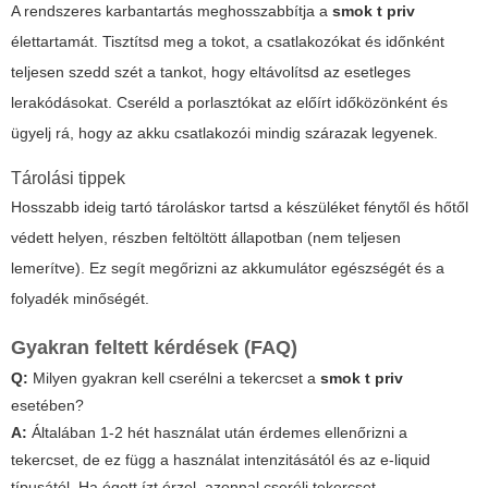
A rendszeres karbantartás meghosszabbítja a
smok t priv
élettartamát. Tisztítsd meg a tokot, a csatlakozókat és időnként
teljesen szedd szét a tankot, hogy eltávolítsd az esetleges
lerakódásokat. Cseréld a porlasztókat az előírt időközönként és
ügyelj rá, hogy az akku csatlakozói mindig szárazak legyenek.
Tárolási tippek
Hosszabb ideig tartó tároláskor tartsd a készüléket fénytől és hőtől
védett helyen, részben feltöltött állapotban (nem teljesen
lemerítve). Ez segít megőrizni az akkumulátor egészségét és a
folyadék minőségét.
Gyakran feltett kérdések (FAQ)
Q:
Milyen gyakran kell cserélni a tekercset a
smok t priv
esetében?
A:
Általában 1-2 hét használat után érdemes ellenőrizni a
tekercset, de ez függ a használat intenzitásától és az e-liquid
típusától. Ha égett ízt érzel, azonnal cserélj tekercset.