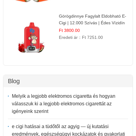
Görögdinnye Fagylalt Eldobható E-
Cigi | 12.000 Szívás | Édes Vízidín
Íz
Ft 3800.00
Eredeti ár：
Ft 7251.00
Blog
Melyik a legjobb elektromos cigaretta és hogyan
válasszuk ki a legjobb elektromos cigarettát az
igényeink szerint
e cigi hatásai a tüdőtől az agyig — új kutatási
eredmények, egészségügyi kockázatok és gyakorlati