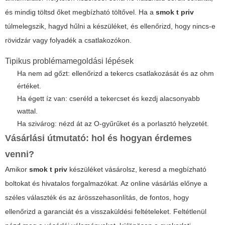
és mindig töltsd őket megbízható töltővel. Ha a
smok t priv
túlmelegszik, hagyd hűlni a készüléket, és ellenőrizd, hogy nincs-e
rövidzár vagy folyadék a csatlakozókon.
Tipikus problémamegoldási lépések
Ha nem ad gőzt: ellenőrizd a tekercs csatlakozását és az ohm
értéket.
Ha égett íz van: cseréld a tekercset és kezdj alacsonyabb
wattal.
Ha szivárog: nézd át az O-gyűrűket és a porlasztó helyzetét.
Vásárlási útmutató: hol és hogyan érdemes
venni?
Amikor
smok t priv
készüléket vásárolsz, keresd a megbízható
boltokat és hivatalos forgalmazókat. Az online vásárlás előnye a
széles választék és az árösszehasonlítás, de fontos, hogy
ellenőrizd a garanciát és a visszaküldési feltételeket. Feltétlenül