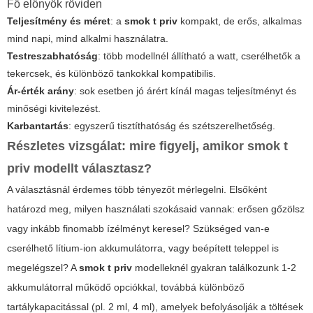
Fő előnyök röviden
Teljesítmény és méret
: a
smok t priv
kompakt, de erős, alkalmas
mind napi, mind alkalmi használatra.
Testreszabhatóság
: több modellnél állítható a watt, cserélhetők a
tekercsek, és különböző tankokkal kompatibilis.
Ár-érték arány
: sok esetben jó árért kínál magas teljesítményt és
minőségi kivitelezést.
Karbantartás
: egyszerű tisztíthatóság és szétszerelhetőség.
Részletes vizsgálat: mire figyelj, amikor
smok t
priv
modellt választasz?
A választásnál érdemes több tényezőt mérlegelni. Elsőként
határozd meg, milyen használati szokásaid vannak: erősen gőzölsz
vagy inkább finomabb ízélményt keresel? Szükséged van-e
cserélhető lítium-ion akkumulátorra, vagy beépített teleppel is
megelégszel? A
smok t priv
modelleknél gyakran találkozunk 1-2
akkumulátorral működő opciókkal, továbbá különböző
tartálykapacitással (pl. 2 ml, 4 ml), amelyek befolyásolják a töltések