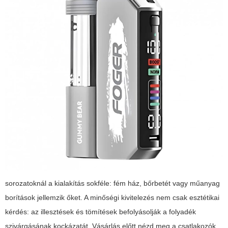
sorozatoknál a kialakítás sokféle: fém ház, bőrbetét vagy műanyag
borítások jellemzik őket. A minőségi kivitelezés nem csak esztétikai
kérdés: az illesztések és tömítések befolyásolják a folyadék
szivárgásának kockázatát. Vásárlás előtt nézd meg a csatlakozók