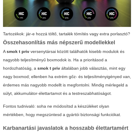
Tartozékok: jár-e hozzá töltő, tartalék tömítés vagy extra porlasztó?
Összehasonlítás más népszerű modellekkel
A
smok t priv
versenytársai között találhatók kisebb modulok és
nagyobb teljesítményű boxmodok is. Ha a prioritásod a
hordozhatóság, a
smok t priv
általában jobb választás, mint egy
nagy boxmod; ellenben ha extrém gőz- és teljesítményigényed van,
érdemes más nagyobb modellt is megfontolni. Mindig mérlegeld a
súlyt, akkumulátor-élettartamot és a testreszabhatóságot.
Fontos tudnivaló: soha ne módosítsd a készüléket olyan
mértékben, hogy megszüntesd a gyártói biztonsági funkciókat.
Karbanartási javaslatok a hosszabb élettartamért