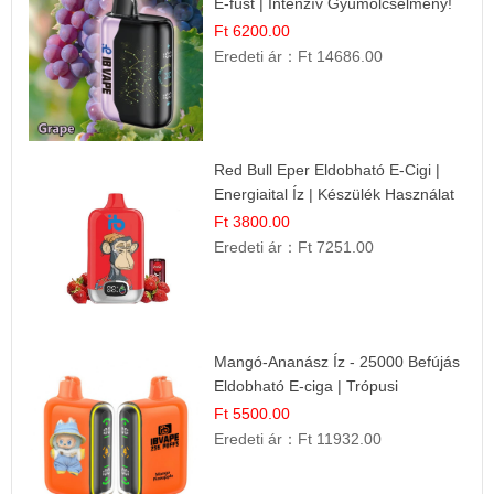
E-füst | Intenzív Gyümölcsélmény!
Ft 6200.00
Eredeti ár：
Ft 14686.00
Red Bull Eper Eldobható E-Cigi |
Energiaital Íz | Készülék Használat
Ft 3800.00
Eredeti ár：
Ft 7251.00
Mangó-Ananász Íz - 25000 Befújás
Eldobható E-ciga | Trópusi
Gyümölcs Élmény!
Ft 5500.00
Eredeti ár：
Ft 11932.00