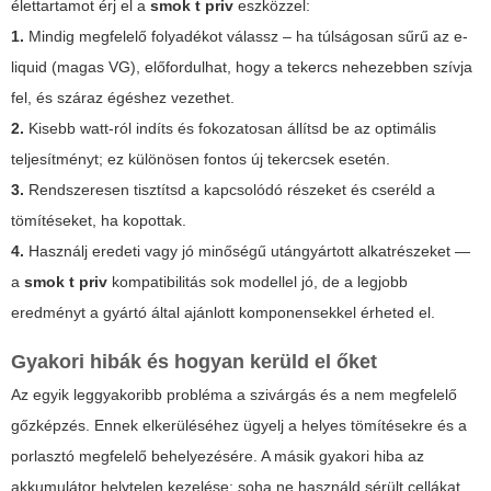
élettartamot érj el a
smok t priv
eszközzel:
1.
Mindig megfelelő folyadékot válassz – ha túlságosan sűrű az e-
liquid (magas VG), előfordulhat, hogy a tekercs nehezebben szívja
fel, és száraz égéshez vezethet.
2.
Kisebb watt-ról indíts és fokozatosan állítsd be az optimális
teljesítményt; ez különösen fontos új tekercsek esetén.
3.
Rendszeresen tisztítsd a kapcsolódó részeket és cseréld a
tömítéseket, ha kopottak.
4.
Használj eredeti vagy jó minőségű utángyártott alkatrészeket —
a
smok t priv
kompatibilitás sok modellel jó, de a legjobb
eredményt a gyártó által ajánlott komponensekkel érheted el.
Gyakori hibák és hogyan kerüld el őket
Az egyik leggyakoribb probléma a szivárgás és a nem megfelelő
gőzképzés. Ennek elkerüléséhez ügyelj a helyes tömítésekre és a
porlasztó megfelelő behelyezésére. A másik gyakori hiba az
akkumulátor helytelen kezelése: soha ne használd sérült cellákat,