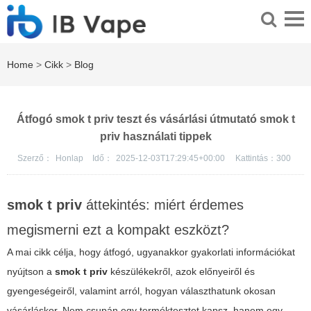
Home
>
Cikk
>
Blog
Átfogó smok t priv teszt és vásárlási útmutató smok t
priv használati tippek
Szerző：
Honlap
Idő：
2025-12-03T17:29:45+00:00
Kattintás：
300
smok t priv
áttekintés: miért érdemes
megismerni ezt a kompakt eszközt?
A mai cikk célja, hogy átfogó, ugyanakkor gyakorlati információkat
nyújtson a
smok t priv
készülékekről, azok előnyeiről és
gyengeségeiről, valamint arról, hogyan választhatunk okosan
vásárláskor. Nem csupán egy terméktesztet kapsz, hanem egy