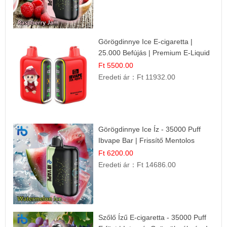
Görögdinnye Ice E-cigaretta |
25.000 Befújás | Premium E-Liquid
Ft 5500.00
Eredeti ár：
Ft 11932.00
Görögdinnye Ice Íz - 35000 Puff
Ibvape Bar | Frissítő Mentolos
Élmény!
Ft 6200.00
Eredeti ár：
Ft 14686.00
Szőlő Ízű E-cigaretta - 35000 Puff