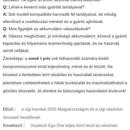
Q:
Lehet-e keverni más gyártók tartályaival?
A:
Sok modell kompatibilis harmadik fél tartályaival, de mindig
ellenőrizd a csatlakozási méretet és a gyártó ajánlását.
Q:
Mire figyeljek az akkumulátor választásánál?
A:
Válassz megbízható, jó minőségű akkumulátort, kövesd a gyártó
kapacitás és folyamatos áramerősség ajánlását, és ne használj
sérült cellákat.
Zárásképp: a
smok t priv
sok felhasználó számára kiváló
kompromisszumot kínál teljesítmény, méret és ár között. Ha
követed a fentiekben leírt vásárlási és használati tanácsokat,
jelentősen csökkentheted a hibák kockázatát és maximalizálhatod a
gőzölés élvezetét. Jó döntést és biztonságos használatot kívánunk!
Előző：
e cigi trendek 2025 Magyarországon és e cigi vásárlási
útmutató kezdőknek
Következő：
Joyetech Ego One teljes körű teszt és vásárlási