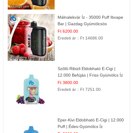
Málnalekvár Íz - 35000 Puff Ibvape
Bar | Gazdag Gyümölcsös
Ízélmény!
Ft 6200.00
Eredeti ár：
Ft 14686.00
Szőlő-Ribizli Eldobható E-Cigi |
12.000 Befújás | Friss Gyümölcs Íz
Ft 3800.00
Eredeti ár：
Ft 7251.00
Eper-Kivi Eldobható E-Cigi | 12.000
Puff | Édes-Gyümölcs Íz