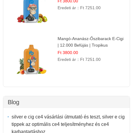
Ft 3800.00
Eredeti ár：
Ft 7251.00
Mangó-Ananász-Őszibarack E-Cigi
| 12.000 Befújás | Tropikus
Gyümölcs Íz
Ft 3800.00
Eredeti ár：
Ft 7251.00
Blog
silver e cig ce4 vásárlási útmutató és teszt, silver e cig
tippek az optimális ce4 teljesítményhez és ce4
karbantartáshoz