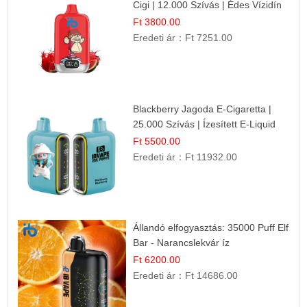
Cigi | 12.000 Szívás | Édes Vízidín
Íz
Ft 3800.00
Eredeti ár：
Ft 7251.00
Blackberry Jagoda E-Cigaretta |
25.000 Szívás | Ízesített E-Liquid
Ft 5500.00
Eredeti ár：
Ft 11932.00
Állandó elfogyasztás: 35000 Puff Elf
Bar - Narancslekvár íz
Ft 6200.00
Eredeti ár：
Ft 14686.00