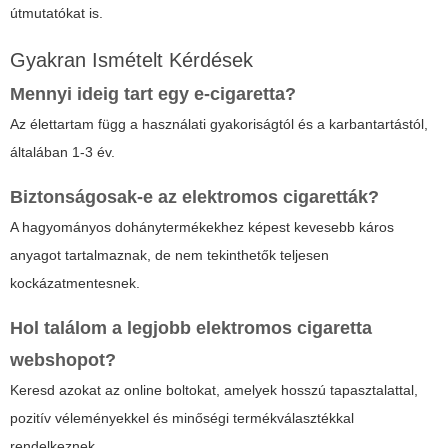
útmutatókat is.
Gyakran Ismételt Kérdések
Mennyi ideig tart egy e-cigaretta?
Az élettartam függ a használati gyakoriságtól és a karbantartástól,
általában 1-3 év.
Biztonságosak-e az elektromos cigaretták?
A hagyományos dohánytermékekhez képest kevesebb káros
anyagot tartalmaznak, de nem tekinthetők teljesen
kockázatmentesnek.
Hol találom a legjobb elektromos cigaretta
webshopot?
Keresd azokat az online boltokat, amelyek hosszú tapasztalattal,
pozitív véleményekkel és minőségi termékválasztékkal
rendelkeznek.