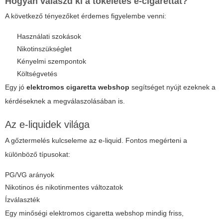
Hogyan válaszd ki a tökéletes e-cigarettát?
A következő tényezőket érdemes figyelembe venni:
Használati szokások
Nikotinszükséglet
Kényelmi szempontok
Költségvetés
Egy jó
elektromos cigaretta webshop
segítséget nyújt ezeknek a
kérdéseknek a megválaszolásában is.
Az e-liquidek világa
A gőztermelés kulcseleme az e-liquid. Fontos megérteni a
különböző típusokat:
PG/VG arányok
Nikotinos és nikotinmentes változatok
Ízválaszték
Egy minőségi
elektromos cigaretta webshop
mindig friss,