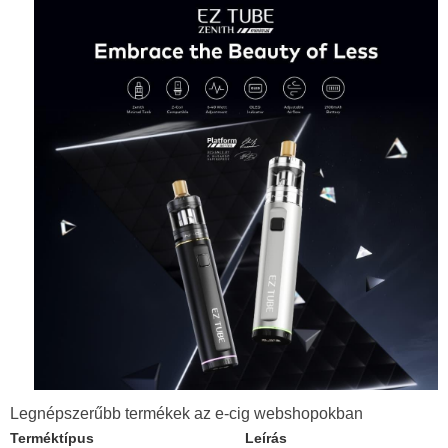
Legnépszerűbb termékek az e-cig webshopokban
Terméktípus
Leírás