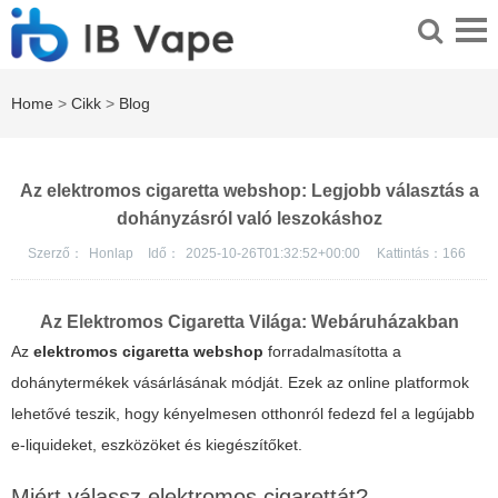
Home
>
Cikk
>
Blog
Az elektromos cigaretta webshop: Legjobb választás a
dohányzásról való leszokáshoz
Szerző：
Honlap
Idő：
2025-10-26T01:32:52+00:00
Kattintás：
166
Az Elektromos Cigaretta Világa: Webáruházakban
Az
elektromos cigaretta webshop
forradalmasította a
dohánytermékek vásárlásának módját. Ezek az online platformok
lehetővé teszik, hogy kényelmesen otthonról fedezd fel a legújabb
e-liquideket, eszközöket és kiegészítőket.
Miért válassz elektromos cigarettát?