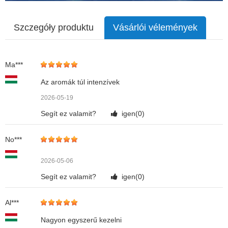
Szczegóły produktu
Vásárlói vélemények
Ma***
Az aromák túl intenzívek
2026-05-19
Segít ez valamit?
igen(
0
)
No***
2026-05-06
Segít ez valamit?
igen(
0
)
Al***
Nagyon egyszerű kezelni