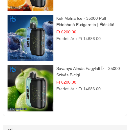
Kék Málna Ice - 35000 Puff
Eldobható E-cigaretta | Élénkítő
Gyümölcsös Frissesség!
Ft 6200.00
Eredeti ár：
Ft 14686.00
Savanyú Almás Fagylalt Íz - 35000
Szívás E-cigi
Ft 6200.00
Eredeti ár：
Ft 14686.00