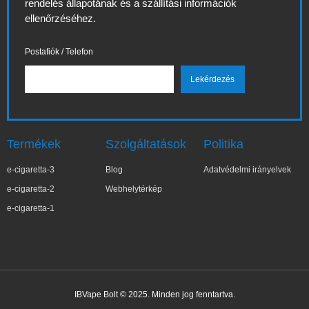
rendelés állapotának és a szállítási információk
ellenőrzéséhez.
Postafiók / Telefon
Termékek
Szolgáltatások
Politika
e-cigaretta-3
Blog
Adatvédelmi irányelvek
e-cigaretta-2
Webhelytérkép
e-cigaretta-1
IBVape Bolt © 2025. Minden jog fenntartva.
✕
Joa***a