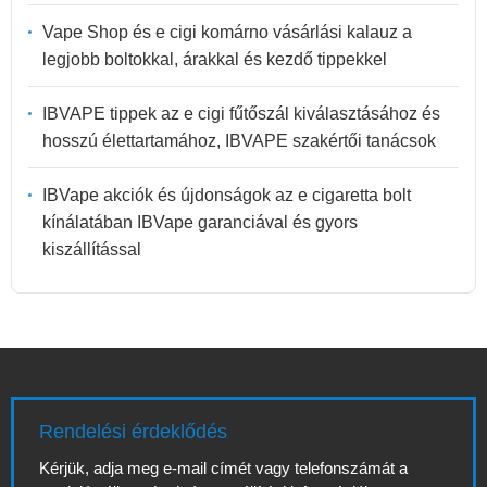
Vape Shop és e cigi komárno vásárlási kalauz a
legjobb boltokkal, árakkal és kezdő tippekkel
IBVAPE tippek az e cigi fűtőszál kiválasztásához és
hosszú élettartamához, IBVAPE szakértői tanácsok
IBVape akciók és újdonságok az e cigaretta bolt
kínálatában IBVape garanciával és gyors
kiszállítással
Rendelési érdeklődés
Kérjük, adja meg e-mail címét vagy telefonszámát a