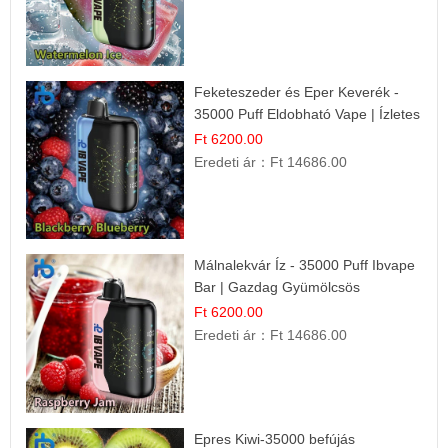
Feketeszeder és Eper Keverék -
35000 Puff Eldobható Vape | Ízletes
Gyümölcsökombináció!
Ft 6200.00
Eredeti ár：
Ft 14686.00
Málnalekvár Íz - 35000 Puff Ibvape
Bar | Gazdag Gyümölcsös
Ízélmény!
Ft 6200.00
Eredeti ár：
Ft 14686.00
Epres Kiwi-35000 befújás