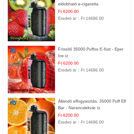
eldobható e-cigaretta
Ft 6200.00
Eredeti ár：
Ft 14686.00
Frissítő 35000 Puffos E-füst - Eper
Ice íz
Ft 6200.00
Eredeti ár：
Ft 14686.00
Állandó elfogyasztás: 35000 Puff Elf
Bar - Narancslekvár íz
Ft 6200.00
Eredeti ár：
Ft 14686.00