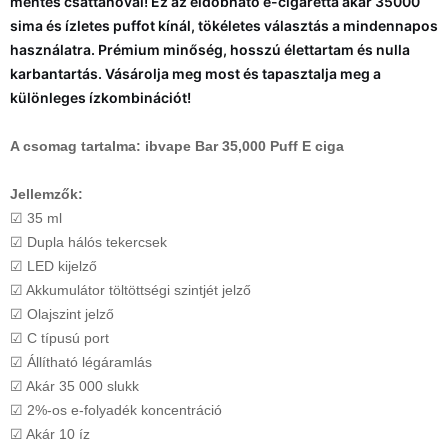
mentes csattanóval! Ez az eldobható e-cigaretta akár 35000
sima és ízletes puffot kínál, tökéletes választás a mindennapos
használatra. Prémium minőség, hosszú élettartam és nulla
karbantartás. Vásárolja meg most és tapasztalja meg a
különleges ízkombinációt!
A csomag tartalma: ibvape Bar 35,000 Puff E ciga
Jellemzők:
☑ 35 ml
☑ Dupla hálós tekercsek
☑ LED kijelző
☑ Akkumulátor töltöttségi szintjét jelző
☑ Olajszint jelző
☑ C típusú port
☑ Állítható légáramlás
☑ Akár 35 000 slukk
☑ 2%-os e-folyadék koncentráció
☑ Akár 10 íz