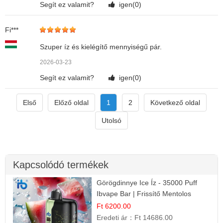
Segít ez valamit?
igen(
0
)
Fi***
Szuper íz és kielégítő mennyiségű pár.
2026-03-23
Segít ez valamit?
igen(
0
)
Első
Előző oldal
1
2
Következő oldal
Utolsó
Kapcsolódó termékek
Görögdinnye Ice Íz - 35000 Puff
Ibvape Bar | Frissítő Mentolos
Élmény!
Ft 6200.00
Eredeti ár：
Ft 14686.00