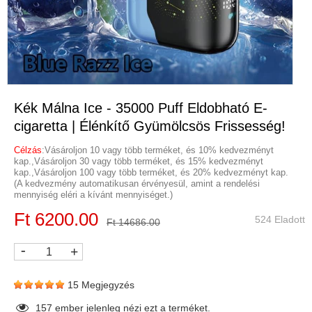
Kék Málna Ice - 35000 Puff Eldobható E-
cigaretta | Élénkítő Gyümölcsös Frissesség!
Célzás
:Vásároljon 10 vagy több terméket, és 10% kedvezményt
kap.,Vásároljon 30 vagy több terméket, és 15% kedvezményt
kap.,Vásároljon 100 vagy több terméket, és 20% kedvezményt kap.
(A kedvezmény automatikusan érvényesül, amint a rendelési
mennyiség eléri a kívánt mennyiséget.)
Ft 6200.00
524 Eladott
Ft 14686.00
-
+
15 Megjegyzés
159
ember jelenleg nézi ezt a terméket.