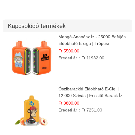
Kapcsolódó termékek
Mangó-Ananász Íz - 25000 Befújás
Eldobható E-ciga | Trópusi
Gyümölcs Élmény!
Ft 5500.00
Eredeti ár：
Ft 11932.00
Őszibaracklé Eldobható E-Cigi |
12.000 Szívás | Frissítő Barack Íz
Ft 3800.00
Eredeti ár：
Ft 7251.00