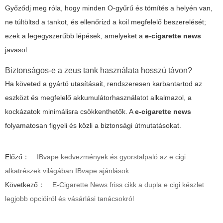
Győződj meg róla, hogy minden O-gyűrű és tömítés a helyén van,
ne túltöltsd a tankot, és ellenőrizd a koil megfelelő beszerelését;
ezek a legegyszerűbb lépések, amelyeket a
e-cigarette news
javasol.
Biztonságos-e a zeus tank használata hosszú távon?
Ha követed a gyártó utasításait, rendszeresen karbantartod az
eszközt és megfelelő akkumulátorhasználatot alkalmazol, a
kockázatok minimálisra csökkenthetők. A
e-cigarette news
folyamatosan figyeli és közli a biztonsági útmutatásokat.
Előző：
IBvape kedvezmények és gyorstalpaló az e cigi
alkatrészek világában IBvape ajánlások
Következő：
E-Cigarette News friss cikk a dupla e cigi készlet
legjobb opcióiról és vásárlási tanácsokról