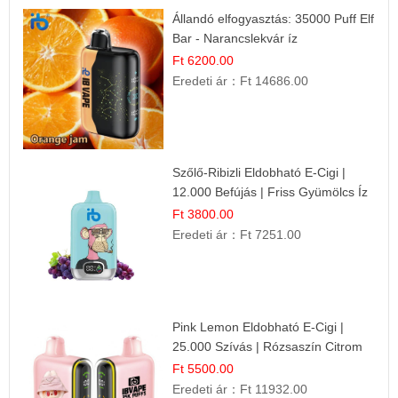
Állandó elfogyasztás: 35000 Puff Elf
Bar - Narancslekvár íz
Ft 6200.00
Eredeti ár：
Ft 14686.00
Szőlő-Ribizli Eldobható E-Cigi |
12.000 Befújás | Friss Gyümölcs Íz
Ft 3800.00
Eredeti ár：
Ft 7251.00
Pink Lemon Eldobható E-Cigi |
25.000 Szívás | Rózsaszín Citrom
Íz
Ft 5500.00
Eredeti ár：
Ft 11932.00