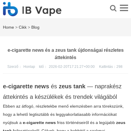
Home
>
Cikk
>
Blog
e-cigarette news és a zeus tank újdonságai részletes
áttekintés
Szerző：
Honlap
Idő：
2026-02-20T17:21:27+00:00
Kattintás：
298
e-cigarette news
és
zeus tank
— naprakész
áttekintés a készülékek és trendek világából
Ebben az átfogó, részletekbe menő elemzésben arra törekszünk,
hogy a lehető legtisztább és leggyakorlatiasabb információkat
nyújtsuk a
e-cigarette news
friss történéseiről és a legújabb
zeus
tank
fejlesztésekről. Célunk, hogy a hobbitól a szakmai