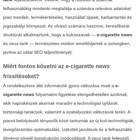
felhasználókig mindenki megtalálja a számára releváns adatokat:
piaci trendek, termékértékelés, használati tippek, karbantartás és
jogszabályi környezet. Az olvasó számára hasznos, keresőbarát
struktúrát alkalmaztunk, hogy a kulcsszavak —
e-cigarette news
és
zeus tank
— természetes módon ismétlődjenek a szövegben,
javítva az oldal SEO teljesítményét.
Miért fontos követni az e-cigarette news
frissítéseket?
A rendelkezésre álló információk gyors változása miatt a
e-
cigarette news
folyamatos figyelése elengedhetetlen azoknak,
akik naprakészek akarnak maradni a technológiai újítások,
biztonsági tanácsok, valamint a szabályozási változások terén. A
piacot befolyásoló tényezők közé tartoznak az új koil-technológiák,
levegőáramlás-optimalizálás, ízátviteli javulások és a felhasználói
élményt növelő konstrukciós módosítások. A
zeus tank
fejlesztői