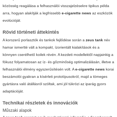
közösség reagálása a felhasználói visszajelzésekre tipikus példa
arra, hogyan alakítják a legfrissebb
e-cigarette news
az eszközök
evolúcióját.
Rövid történeti áttekintés
A korszerű porlasztók és tankok fejlődése során a
zeus tank
név
hamar ismertté vált a kompakt, ízorientált kialakítások és a
könnyen cserélhető koilek révén. A kezdeti modellektől napjainkig a
fókusz folyamatosan az íz- és gőzminőség optimalizálásán, illetve a
felhasználói élmény egyszerűsítésén volt. A
e-cigarette news
korai
beszámolói gyakran a kísérleti prototípusokról, majd a tömeges
gyártásra való átállásról szóltak, ami jól tükrözi az iparág gyors
adaptációját.
Technikai részletek és innovációk
Műszaki alapok