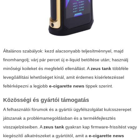
Általános szabályok: kezd alacsonyabb teljesítménnyel, majd
finomhangolj; várj pár percet új e-liquid betöltése után; használj
minőségi koileket és megfelelő ellenállást. A
zeus tank
többféle
levegőállítási lehetőséget kínál, amit érdemes kísérletezéssel
feltérképezni a legjobb
e-cigarette news
tippek szerint.
Közösségi és gyártói támogatás
A felhasználói fórumok és a gyártói ügyfélszolgálat kulcsszerepet
játszanak a problémamegoldásban és a termékfejlesztés
visszajelzéseiben. A
zeus tank
gyakran kap firmware-frissítést vagy
kiegészítő alkatrészeket a gyártótól, amit a
e-cigarette news