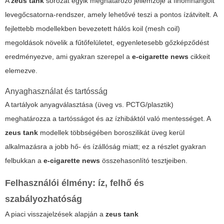
A
zeus tank
sorozat egyik meghatározó jellemzője a finomhangolt
levegőcsatorna-rendszer, amely lehetővé teszi a pontos ízátvitelt. A
fejlettebb modellekben bevezetett hálós koil (mesh coil)
megoldások növelik a fűtőfelületet, egyenletesebb gőzképződést
eredményezve, ami gyakran szerepel a
e-cigarette news
cikkeit
elemezve.
Anyaghasználat és tartósság
A tartályok anyagválasztása (üveg vs. PCTG/plasztik)
meghatározza a tartósságot és az ízhibáktól való mentességet. A
zeus tank
modellek többségében boroszilikát üveg kerül
alkalmazásra a jobb hő- és ízállóság miatt; ez a részlet gyakran
felbukkan a
e-cigarette news
összehasonlító tesztjeiben.
Felhasználói élmény: íz, felhő és
szabályozhatóság
A piaci visszajelzések alapján a
zeus tank