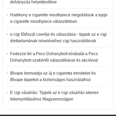
dohányzás helyettesítése
Hatékony e cigarette mouthpiece megoldások a toppi
e cigarette mouthpiece választékban
e cigi fűtőszál cseréje és választása - tippek az e cigi
élettartamának növeléséhez cigi használóknak
Fedezze fel a Pecs Dohanybolt kínálatát a Pecs
Dohanybolt szakértői választékával és akcióival
IBvape bemutatja az új e cigaretta trendeket és
IBvape tippeket a biztonságos használathoz
E cigi vásárlás: Tippek az e cigi vásárlás sikeres
lebonyolításához Magyarországon