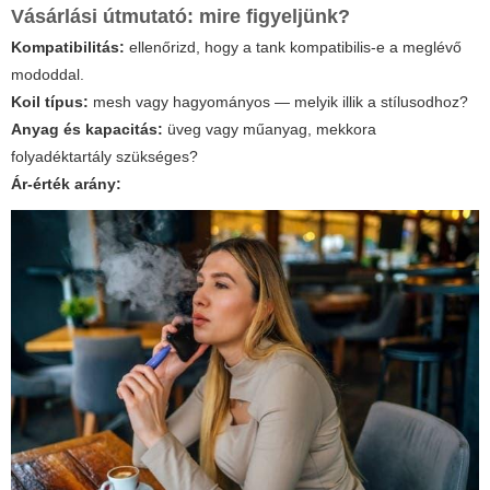
Vásárlási útmutató: mire figyeljünk?
Kompatibilitás:
ellenőrizd, hogy a tank kompatibilis-e a meglévő
mododdal.
Koil típus:
mesh vagy hagyományos — melyik illik a stílusodhoz?
Anyag és kapacitás:
üveg vagy műanyag, mekkora
folyadéktartály szükséges?
Ár-érték arány: