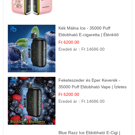
Kék Málna Ice - 35000 Puff
Eldobható E-cigaretta | Élénkítő
Gyümölcsös Frissesség!
Ft 6200.00
Eredeti ár：
Ft 14686.00
Feketeszeder és Eper Keverék -
35000 Puff Eldobható Vape | Ízletes
Gyümölcsökombináció!
Ft 6200.00
Eredeti ár：
Ft 14686.00
Blue Razz Ice Eldobható E-Cigi |