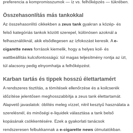
preferencia a kompromisszumok — íz vs. felhőképzés — tükrében.
Összehasonlítás más tankokkal
Az összehasonlító cikkekben a
zeus tank
gyakran a közép- és
felső kategóriás tankok között szerepel, különösen azoknál a
felhasználóknál, akik elsődlegesen az ízfokozást keresik. A
e-
cigarette news
források kiemelik, hogy a helyes koil- és
wattbeállítás kulcsfontosságú: túl magas teljesítmény rontja az ízt,
túl alacsony pedig elnyomhatja a felhőképzést.
Karban tartás és tippek hosszú élettartamért
A rendszeres tisztítás, a tömítések ellenőrzése és a koilcserék
időzítése jelentősen meghosszabbítja a
zeus tank
élettartamát.
Alapvető javaslatok: öblítés meleg vízzel, nitril kesztyű használata a
szerelésnél, és minőségi e-liquidek választása a tank belső
kopásának csökkentésére. Ezek a gyakorlati tanácsok
rendszeresen felbukkannak a
e-cigarette news
útmutatókban.