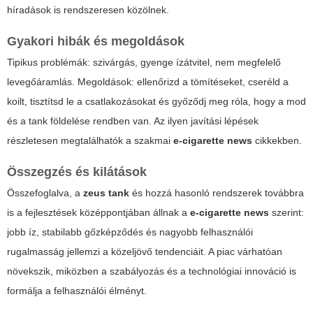
híradások is rendszeresen közölnek.
Gyakori hibák és megoldások
Tipikus problémák: szivárgás, gyenge ízátvitel, nem megfelelő
levegőáramlás. Megoldások: ellenőrizd a tömítéseket, cseréld a
koilt, tisztítsd le a csatlakozásokat és győződj meg róla, hogy a mod
és a tank földelése rendben van. Az ilyen javítási lépések
részletesen megtalálhatók a szakmai
e-cigarette news
cikkekben.
Összegzés és kilátások
Összefoglalva, a
zeus tank
és hozzá hasonló rendszerek továbbra
is a fejlesztések középpontjában állnak a
e-cigarette news
szerint:
jobb íz, stabilabb gőzképződés és nagyobb felhasználói
rugalmasság jellemzi a közeljövő tendenciáit. A piac várhatóan
növekszik, miközben a szabályozás és a technológiai innováció is
formálja a felhasználói élményt.