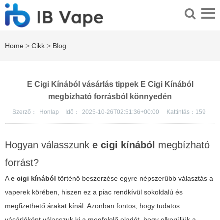
Home
>
Cikk
>
Blog
E Cigi Kínából vásárlás tippek E Cigi Kínából
megbízható forrásból könnyedén
Szerző：
Honlap
Idő：
2025-10-26T02:51:36+00:00
Kattintás：
159
Hogyan válasszunk
e cigi kínából
megbízható
forrást?
A
e cigi kínából
történő beszerzése egyre népszerűbb választás a
vaperek körében, hiszen ez a piac rendkívül sokoldalú és
megfizethető árakat kínál. Azonban fontos, hogy tudatos
vásárlóként válasszuk ki a megfelelő eladót, hogy elkerüljük a