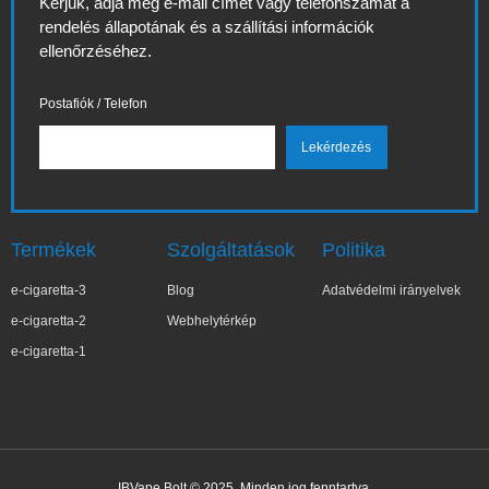
Kérjük, adja meg e-mail címét vagy telefonszámát a
rendelés állapotának és a szállítási információk
ellenőrzéséhez.
Postafiók / Telefon
Termékek
Szolgáltatások
Politika
e-cigaretta-3
Blog
Adatvédelmi irányelvek
e-cigaretta-2
Webhelytérkép
e-cigaretta-1
IBVape Bolt © 2025. Minden jog fenntartva.