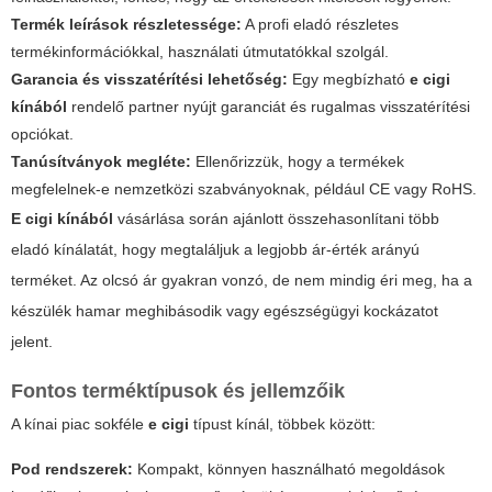
Termék leírások részletessége:
A profi eladó részletes
termékinformációkkal, használati útmutatókkal szolgál.
Garancia és visszatérítési lehetőség:
Egy megbízható
e cigi
kínából
rendelő partner nyújt garanciát és rugalmas visszatérítési
opciókat.
Tanúsítványok megléte:
Ellenőrizzük, hogy a termékek
megfelelnek-e nemzetközi szabványoknak, például CE vagy RoHS.
E cigi kínából
vásárlása során ajánlott összehasonlítani több
eladó kínálatát, hogy megtaláljuk a legjobb ár-érték arányú
terméket. Az olcsó ár gyakran vonzó, de nem mindig éri meg, ha a
készülék hamar meghibásodik vagy egészségügyi kockázatot
jelent.
Fontos terméktípusok és jellemzőik
A kínai piac sokféle
e cigi
típust kínál, többek között:
Pod rendszerek:
Kompakt, könnyen használható megoldások