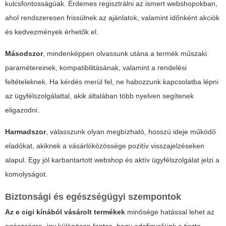
kulcsfontosságúak. Érdemes regisztrálni az ismert webshopokban,
ahol rendszeresen frissülnek az ajánlatok, valamint időnként akciók
és kedvezmények érhetők el.
Másodszor
, mindenképpen olvassunk utána a termék műszaki
paramétereinek, kompatibilitásának, valamint a rendelési
feltételeknek. Ha kérdés merül fel, ne habozzunk kapcsolatba lépni
az ügyfélszolgálattal, akik általában több nyelven segítenek
eligazodni.
Harmadszor
, válasszunk olyan megbízható, hosszú ideje működő
eladókat, akiknek a vásárlóközössége pozitív visszajelzéseken
alapul. Egy jól karbantartott webshop és aktív ügyfélszolgálat jelzi a
komolyságot.
Biztonsági és egészségügyi szempontok
Az
e cigi kínából
vásárolt termékek
minősége hatással lehet az