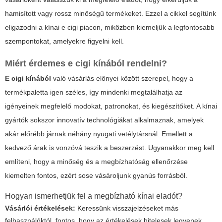
hamisított vagy rossz minőségű termékeket.
Ezzel a cikkel segítünk
eligazodni a kínai
e cigi
piacon
, miközben kiemeljük a legfontosabb
szempontokat, amelyekre figyelni kell.
Miért érdemes
e cigi kínából
rendelni?
E cigi kínából
való vásárlás előnyei között szerepel, hogy a
termékpaletta igen széles, így mindenki megtalálhatja az
igényeinek megfelelő modokat, patronokat, és kiegészítőket. A kínai
gyártók sokszor innovatív technológiákat alkalmaznak, amelyek
akár előrébb járnak néhány nyugati vetélytársnál. Emellett a
kedvező árak is vonzóvá teszik a beszerzést. Ugyanakkor meg kell
említeni, hogy a minőség és a megbízhatóság ellenőrzése
kiemelten fontos, ezért sose vásároljunk gyanús forrásból.
Hogyan ismerhetjük fel a megbízható kínai eladót?
Vásárlói értékelések:
Keressünk visszajelzéseket más
felhasználóktól, fontos, hogy az értékelések hitelesek legyenek.