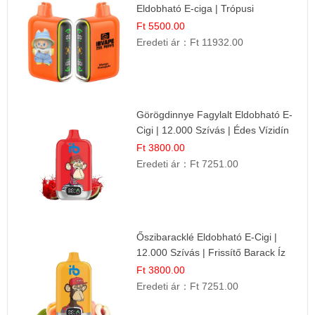
Eldobható E-ciga | Trópusi
Gyümölcs Élmény!
Ft 5500.00
Eredeti ár：
Ft 11932.00
Görögdinnye Fagylalt Eldobható E-
Cigi | 12.000 Szívás | Édes Vízidín
Íz
Ft 3800.00
Eredeti ár：
Ft 7251.00
Őszibaracklé Eldobható E-Cigi |
12.000 Szívás | Frissítő Barack Íz
Ft 3800.00
Eredeti ár：
Ft 7251.00