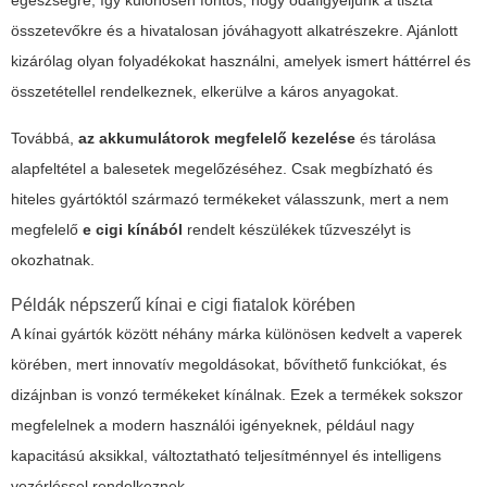
egészségre, így különösen fontos, hogy odafigyeljünk a tiszta
összetevőkre és a hivatalosan jóváhagyott alkatrészekre. Ajánlott
kizárólag olyan folyadékokat használni, amelyek ismert háttérrel és
összetétellel rendelkeznek, elkerülve a káros anyagokat.
Továbbá,
az akkumulátorok megfelelő kezelése
és tárolása
alapfeltétel a balesetek megelőzéséhez. Csak megbízható és
hiteles gyártóktól származó termékeket válasszunk, mert a nem
megfelelő
e cigi kínából
rendelt készülékek tűzveszélyt is
okozhatnak.
Példák népszerű kínai e cigi fiatalok körében
A kínai gyártók között néhány márka különösen kedvelt a vaperek
körében, mert innovatív megoldásokat, bővíthető funkciókat, és
dizájnban is vonzó termékeket kínálnak. Ezek a termékek sokszor
megfelelnek a modern használói igényeknek, például nagy
kapacitású aksikkal, változtatható teljesítménnyel és intelligens
vezérléssel rendelkeznek.