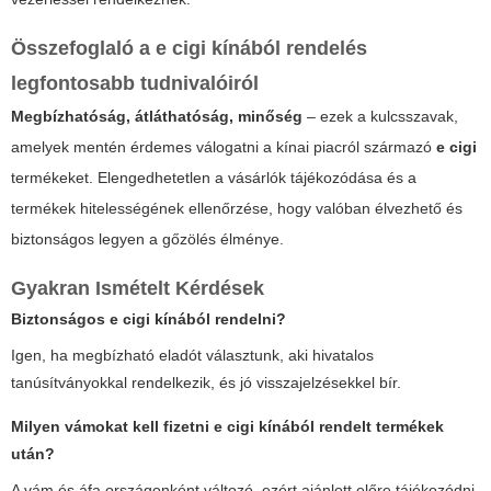
Összefoglaló a
e cigi kínából
rendelés
legfontosabb tudnivalóiról
Megbízhatóság, átláthatóság, minőség
– ezek a kulcsszavak,
amelyek mentén érdemes válogatni a kínai piacról származó
e cigi
termékeket. Elengedhetetlen a vásárlók tájékozódása és a
termékek hitelességének ellenőrzése, hogy valóban élvezhető és
biztonságos legyen a gőzölés élménye.
Gyakran Ismételt Kérdések
Biztonságos
e cigi kínából
rendelni?
Igen, ha megbízható eladót választunk, aki hivatalos
tanúsítványokkal rendelkezik, és jó visszajelzésekkel bír.
Milyen vámokat kell fizetni
e cigi kínából
rendelt termékek
után?
A vám és áfa országonként változó, ezért ajánlott előre tájékozódni