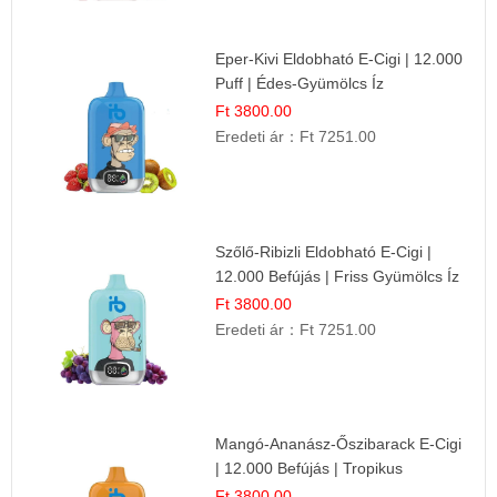
Eper-Kivi Eldobható E-Cigi | 12.000
Puff | Édes-Gyümölcs Íz
Ft 3800.00
Eredeti ár：
Ft 7251.00
Szőlő-Ribizli Eldobható E-Cigi |
12.000 Befújás | Friss Gyümölcs Íz
Ft 3800.00
Eredeti ár：
Ft 7251.00
Mangó-Ananász-Őszibarack E-Cigi
| 12.000 Befújás | Tropikus
Gyümölcs Íz
Ft 3800.00