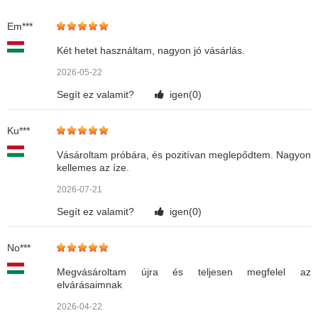
Em***
Két hetet használtam, nagyon jó vásárlás.
2026-05-22
Segít ez valamit?
igen(
0
)
Ku***
Vásároltam próbára, és pozitívan meglepődtem. Nagyon
kellemes az íze.
2026-07-21
Segít ez valamit?
igen(
0
)
No***
Megvásároltam újra és teljesen megfelel az
elvárásaimnak
2026-04-22