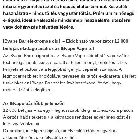
intenzív gyümölcs ízzel és hosszú élettartammal. Készülék
használatra - nincs töltés vagy utántöltás. Prémium minőségű
e-liquid, ideális választás mindennapi használatra, utazásra
vagy dohányzás helyettesítésére.
IBvape Bar elektromos cigi – Eldobható vaporizátor 12 000
befújás eladagolásához az IBvape Vape-től
Az iBvape Bar e-cigaretta az IBvape Vape eldobható vaporizátor
technológiájának csúcsa, páratlan teljesítményt, erőteljes ízt és
kényelmet biztosítva a legjobbat igénylő vaperek számára. A
legmodernebb technológiával tervezett és tartós e-cigaretta a fejlett
funkciókat az IBvape Bar széles ízválasztékával ötvözi, hogy
minden ízlést kielégítsen.
Az IBvape bár főbb jellemzői
12 000 befújás – az egyik leghosszabb ideig tartó eszköz a piacon
A kettős hálós tekercs + a kétmagos rendszer egyenletes gőzt és
intenzív ízt biztosít
Dinamikus, intelligens kijelző, amely valós időben figyeli az
akkumulátor és az e-folyadék szintjét