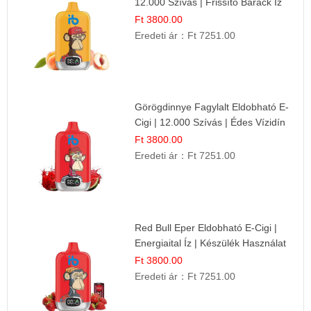
12.000 Szívás | Frissítő Barack Íz
Ft 3800.00
Eredeti ár：
Ft 7251.00
Görögdinnye Fagylalt Eldobható E-
Cigi | 12.000 Szívás | Édes Vízidín
Íz
Ft 3800.00
Eredeti ár：
Ft 7251.00
Red Bull Eper Eldobható E-Cigi |
Energiaital Íz | Készülék Használat
Ft 3800.00
Eredeti ár：
Ft 7251.00