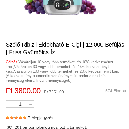
Szőlő-Ribizli Eldobható E-Cigi | 12.000 Befújás
| Friss Gyümölcs Íz
Célzás
:Vásároljon 10 vagy több terméket, és 10% kedvezményt
kap.,Vásároljon 30 vagy több terméket, és 15% kedvezményt
kap.,Vásároljon 100 vagy több terméket, és 20% kedvezményt kap.
(A kedvezmény automatikusan érvényesül, amint a rendelési
mennyiség eléri a kívánt mennyiséget.)
Ft 3800.00
574 Eladott
Ft 7251.00
-
+
7 Megjegyzés
201
ember jelenleg nézi ezt a terméket.