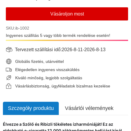
Vásároljon most
SKU:ib-1002
Ingyenes szállítás 5 vagy több termék rendelése esetén!
Tervezett szállítási idő:
2026-8-11
-
2026-8-13
Globális fizetés, utánvéttel
Elégedetlen ingyenes visszaküldés
Kiváló minőség, legjobb szolgáltatás
Vásárlásbiztonság, ügyféladatok bizalmas kezelése
Szczegóły produktu
Vásárlói vélemények
Élvezze a Szőlő és Ribizli tökéletes ízharmóniáját! Ez az
eldobható e-cigaretta 12.000 zökkenőmentes befújást kínál,