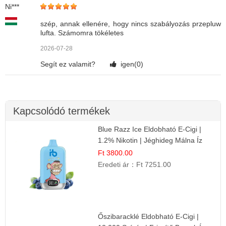
Ni***
szép, annak ellenére, hogy nincs szabályozás przepluw
lufta. Számomra tökéletes
2026-07-28
Segít ez valamit?
igen(
0
)
Kapcsolódó termékek
Blue Razz Ice Eldobható E-Cigi |
1.2% Nikotin | Jéghideg Málna Íz
Ft 3800.00
Eredeti ár：
Ft 7251.00
Őszibaracklé Eldobható E-Cigi |