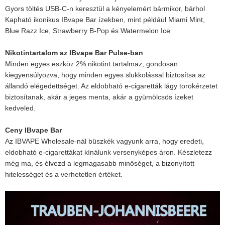
Gyors töltés USB-C-n keresztül a kényelemért bármikor, bárhol
Kapható ikonikus IBvape Bar ízekben, mint például Miami Mint,
Blue Razz Ice, Strawberry B-Pop és Watermelon Ice
Nikotintartalom az IBvape Bar Pulse-ban
Minden egyes eszköz 2% nikotint tartalmaz, gondosan
kiegyensúlyozva, hogy minden egyes slukkolással biztosítsa az
állandó elégedettséget. Az eldobható e-cigaretták lágy torokérzetet
biztosítanak, akár a jeges menta, akár a gyümölcsös ízeket
kedveled.
Ceny IBvape Bar
Az IBVAPE Wholesale-nál büszkék vagyunk arra, hogy eredeti,
eldobható e-cigarettákat kínálunk versenyképes áron. Készletezz
még ma, és élvezd a legmagasabb minőséget, a bizonyított
hitelességet és a verhetetlen értéket.