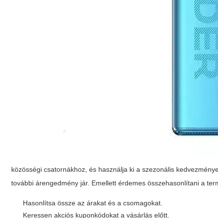
közösségi csatornákhoz, és használja ki a szezonális kedvezménye
további árengedmény jár. Emellett érdemes összehasonlítani a termé
Hasonlítsa össze az árakat és a csomagokat.
Keressen akciós kuponkódokat a vásárlás előtt.