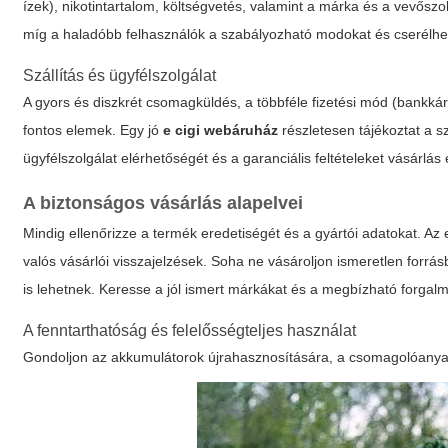
ízek), nikotintartalom, költségvetés, valamint a márka és a vevős
míg a haladóbb felhasználók a szabályozható modokat és cserélhet
Szállítás és ügyfélszolgálat
A gyors és diszkrét csomagküldés, a többféle fizetési mód (bankkárt
fontos elemek. Egy jó
e cigi webáruház
részletesen tájékoztat a sz
ügyfélszolgálat elérhetőségét és a garanciális feltételeket vásárlás e
A biztonságos vásárlás alapelvei
Mindig ellenőrizze a termék eredetiségét és a gyártói adatokat. Az
valós vásárlói visszajelzések. Soha ne vásároljon ismeretlen for
is lehetnek. Keresse a jól ismert márkákat és a megbízható forgal
A fenntarthatóság és felelősségteljes használat
Gondoljon az akkumulátorok újrahasznosítására, a csomagolóanyag