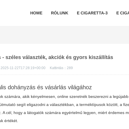
HOME
RÓLUNK
E CIGARETTA-3
E CIG
 - széles választék, akciók és gyors kiszállítás
2025-11-22T17:28:19+00:00
Kattintás：
289
ális dohányzás és vásárlás világához
k számára, akik kényelmesen, online szeretnék beszerezni a legújabb
 útmutató segít eligazodni a választékban, a terméktípusok között, a fiz
oz. A cél, hogy a látogatók számára egyértelmű legyen, miért érdemes
uk értékét.