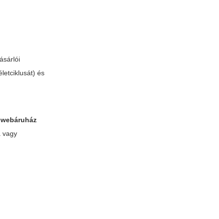
ásárlói
letciklusát) és
i webáruház
a vagy