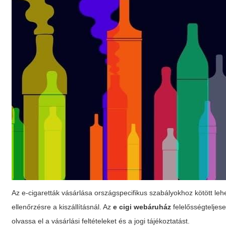
Az e-cigaretták vásárlása országspecifikus szabályokhoz kötött leh
ellenőrzésre a kiszállításnál. Az
e cigi webáruház
felelősségteljesen
olvassa el a vásárlási feltételeket és a jogi tájékoztatást.