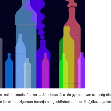
et: nálunk kötelező a korhatárok betartása, és gyakran van szükség éle
 jár el, ha szigorúan betartja a jogi előírásokat és erről tájékoztatja vá