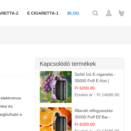
ARETTA-2
E CIGARETTA-1
BLOG
Kapcsolódó termékek
Szőlő Ízű E-cigaretta -
35000 Puff E-füst |
Intenzív
Ft 6200.00
Gyümölcsélmény!
Eredeti ár：
Ft 14686.00
 elektromos
etési és
Állandó elfogyasztás:
 megbízható
e
35000 Puff Elf Bar -
Narancslekvár íz
Ft 6200.00