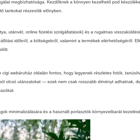
zolgálat megbízhatósága. Kezdőknek a könnyen kezelhető pod készülékek
ő tankokat részesítik előnyben.
ya, utánvét, online fizetési szolgáltatások) és a rugalmas visszaküldési
állítási időkről, a költségekről, valamint a termékek elérhetőségéről. El
lőtt.
e cigi webáruház
oldalán fontos, hogy legyenek részletes fotók, tanúsí
rásból olcsó utánzatokat — ezek nem csak rosszabb élményt adhatnak, d
mazókat.
ok minimalizálására és a használt porlasztók környezetbarát kezelés