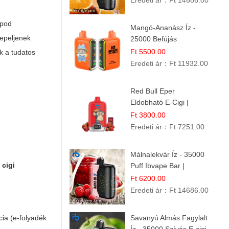
Eredeti ár：
Ft 14686.00
 pod
Mangó-Ananász Íz -
repeljenek
25000 Befújás
Eldobható E-ciga |
Ft 5500.00
ik a tudatos
Trópusi Gyümölcs
Eredeti ár：
Ft 11932.00
Élmény!
Red Bull Eper
Eldobható E-Cigi |
Energiaital Íz | Készülék
Ft 3800.00
Használat
Eredeti ár：
Ft 7251.00
Málnalekvár Íz - 35000
 cigi
Puff Ibvape Bar |
Gazdag Gyümölcsös
Ft 6200.00
Ízélmény!
Eredeti ár：
Ft 14686.00
cia (e-folyadék
Savanyú Almás Fagylalt