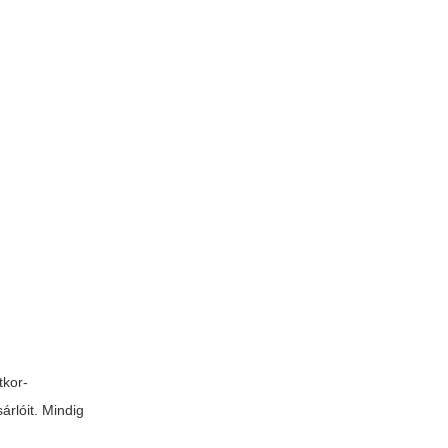
tkor-
sárlóit. Mindig