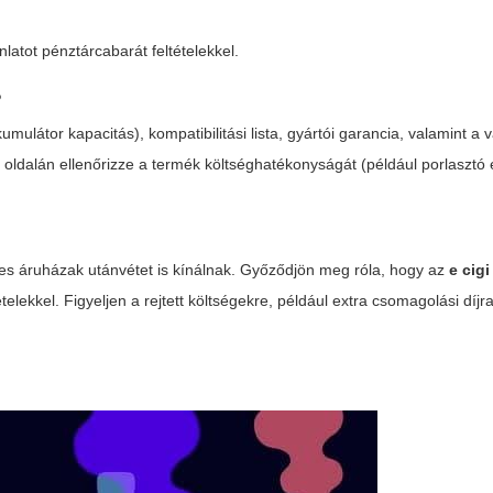
nlatot pénztárcabarát feltételekkel.
?
mulátor kapacitás), kompatibilitási lista, gyártói garancia, valamint a v
z
oldalán ellenőrizze a termék költséghatékonyságát (például porlasztó é
gyes áruházak utánvétet is kínálnak. Győződjön meg róla, hogy az
e cig
telekkel. Figyeljen a rejtett költségekre, például extra csomagolási díjr