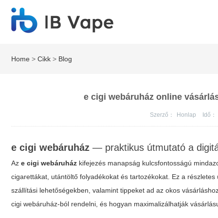
Home
>
Cikk
>
Blog
e cigi webáruház online vásárlás
Szerző：
Honlap
Idő：
e cigi webáruház
— praktikus útmutató a digit
Az
e cigi webáruház
kifejezés manapság kulcsfontosságú mindazo
cigarettákat, utántöltő folyadékokat és tartozékokat. Ez a részletes
szállítási lehetőségekben, valamint tippeket ad az okos vásárlásh
cigi webáruház
-ból rendelni, és hogyan maximalizálhatják vásárlás