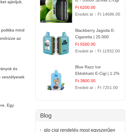
Íz - 35000 Szívás E-cigi
et ajánljuk,
Ft 6200.00
Eredeti ár：
Ft 14686.00
 politika mind
Blackberry Jagoda E-
Cigaretta | 25.000
lenőrizze az
Szívás | Ízesített E-
Ft 5500.00
Liquid
Eredeti ár：
Ft 11932.00
Blue Razz Ice
tványok és
Eldobható E-Cigi | 1.2%
e veszélyesek
Nikotin | Jéghideg
Ft 3800.00
Málna Íz
Eredeti ár：
Ft 7251.00
ére. Egy
Blog
glo cigi rendelés most egyszerűen