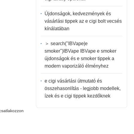
Újdonságok, kedvezmények és
vásárlási tippek az e cigi bolt vecsés
kínálatában
＞ search("IBVape|e
smoker")IBVape IBVape e smoker
újdonságok és e smoker tippek a
modern vaporizáló élményhez
e cigi vásárlási útmutató és
összehasonlítás - legjobb modellek,
ízek és e cigi tippek kezdőknek
 csatlakozzon