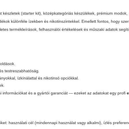
nt készletek (starter kit), középkategóriás készülékek, prémium modok,
adékok különféle ízekben és nikotinszintekkel. Emellett fontos, hogy sze
szletes termékleírások, felhasználói értékelések és műszaki adatok segít
goldások.
 és testreszabhatóság.
okkal, ízkínálattal és nikotinsó opciókkal.
ek.
ási információkat és a gyártói garanciát — ezeket az adatokat egy profi
e
t: használati cél (mindennapi használat vagy alkalmi), ízlés preferen