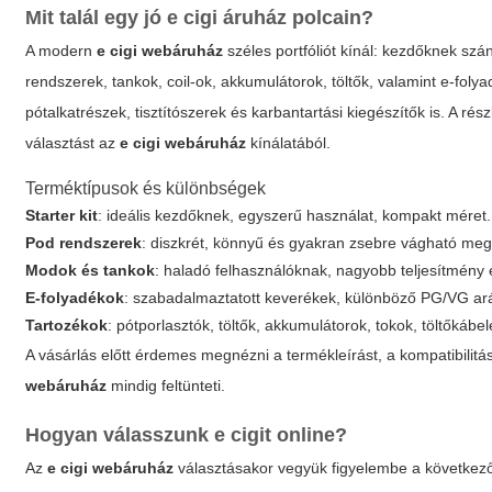
Mit talál egy jó e cigi áruház polcain?
A modern
e cigi webáruház
széles portfóliót kínál: kezdőknek szá
rendszerek, tankok, coil-ok, akkumulátorok, töltők, valamint e-foly
pótalkatrészek, tisztítószerek és karbantartási kiegészítők is. A ré
választást az
e cigi webáruház
kínálatából.
Terméktípusok és különbségek
Starter kit
: ideális kezdőknek, egyszerű használat, kompakt méret.
Pod rendszerek
: diszkrét, könnyű és gyakran zsebre vágható me
Modok és tankok
: haladó felhasználóknak, nagyobb teljesítmény
E-folyadékok
: szabadalmaztatott keverékek, különböző PG/VG arány
Tartozékok
: pótporlasztók, töltők, akkumulátorok, tokok, töltőkábel
A vásárlás előtt érdemes megnézni a
termékleírást
, a kompatibilit
webáruház
mindig feltünteti.
Hogyan válasszunk e cigit online?
Az
e cigi webáruház
választásakor vegyük figyelembe a következőke