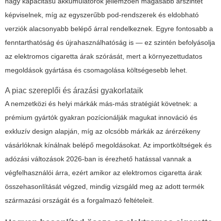
nagy kapacitású akkumulátorok jellemzően magasabb árszintet
képviselnek, míg az egyszerűbb pod-rendszerek és eldobható
verziók alacsonyabb belépő árral rendelkeznek. Egyre fontosabb a
fenntarthatóság és újrahasználhatóság is — ez szintén befolyásolja
az elektromos cigaretta árak szórását, mert a környezettudatos
megoldások gyártása és csomagolása költségesebb lehet.
A piac szereplői és árazási gyakorlataik
A nemzetközi és helyi márkák más-más stratégiát követnek: a
prémium gyártók gyakran pozícionálják magukat innováció és
exkluzív design alapján, míg az olcsóbb márkák az árérzékeny
vásárlóknak kínálnak belépő megoldásokat. Az importköltségek és
adózási változások 2026-ban is érezhető hatással vannak a
végfelhasználói árra, ezért amikor az
elektromos cigaretta árak
összehasonlítását végzed, mindig vizsgáld meg az adott termék
származási országát és a forgalmazó feltételeit.