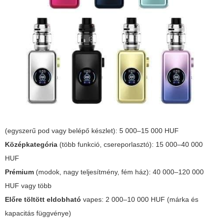
(egyszerű pod vagy belépő készlet): 5 000–15 000 HUF
Középkategória
(több funkció, csereporlasztó): 15 000–40 000
HUF
Prémium
(modok, nagy teljesítmény, fém ház): 40 000–120 000
HUF vagy több
Előre töltött eldobható
vapes: 2 000–10 000 HUF (márka és
kapacitás függvénye)