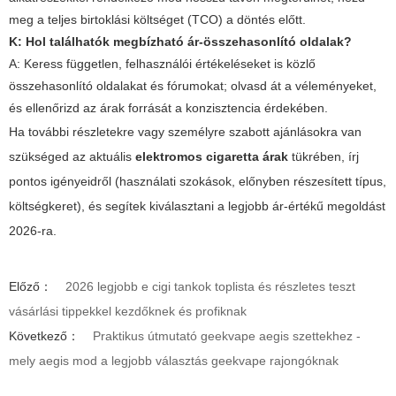
meg a teljes birtoklási költséget (TCO) a döntés előtt.
K: Hol találhatók megbízható ár-összehasonlító oldalak?
A: Keress független, felhasználói értékeléseket is közlő
összehasonlító oldalakat és fórumokat; olvasd át a véleményeket,
és ellenőrizd az árak forrását a konzisztencia érdekében.
Ha további részletekre vagy személyre szabott ajánlásokra van
szükséged az aktuális
elektromos cigaretta árak
tükrében, írj
pontos igényeidről (használati szokások, előnyben részesített típus,
költségkeret), és segítek kiválasztani a legjobb ár-értékű megoldást
2026-ra.
Előző：
2026 legjobb e cigi tankok toplista és részletes teszt
vásárlási tippekkel kezdőknek és profiknak
Következő：
Praktikus útmutató geekvape aegis szettekhez -
mely aegis mod a legjobb választás geekvape rajongóknak