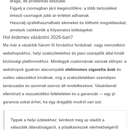
drága, de problémás készülék.
Figyelj a csomagban járó kiegészítőkre; a több tartozékkal
érkező csomagok jobb ár-értéket adhatnak.
Használj újrafelhasználható elemeket és tölthető megoldásokat,
amelyek csökkentik a folyamatos költségeket.
Hol érdemes vásárolni 2026-ban?
Ma már a vásárlók három fő forráshoz fordulnak: nagy nemzetközi
webshopokhoz, helyi szaküzletekhez és piaci szereplők által kínált
közösségi platformokhoz. Mindegyik csatornának vannak előnyei: a
webshopok gyakran alacsonyabb
elektromos cigaretta árak
és
széles választékot kínálnak, míg a szaküzletekben személyes
tanácsadás és azonnali szerviz áll rendelkezésre. Vásárlásnál
ellenőrizd a visszaküldési feltételeket és a garanciát — egy jó
garancia sokat érhet, ha egy drágább modról van szó.
Tippek a helyi üzletekhez: kérdezd meg az eladót a
választék állandóságáról, a pótalkatrészek elérhetőségéről