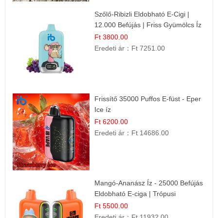
Szőlő-Ribizli Eldobható E-Cigi |
12.000 Befújás | Friss Gyümölcs Íz
Ft 3800.00
Eredeti ár：
Ft 7251.00
Frissítő 35000 Puffos E-füst - Eper
Ice íz
Ft 6200.00
Eredeti ár：
Ft 14686.00
Mangó-Ananász Íz - 25000 Befújás
Eldobható E-ciga | Trópusi
Gyümölcs Élmény!
Ft 5500.00
Eredeti ár：
Ft 11932.00