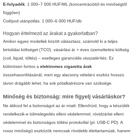
E-folyadék
: 1 000–7 000 HUF/ML (koncentrációtól és minőségtől
függően)
Coil/pod utánpótlás: 1 000–6 000 HUF/db
Hogyan értelmezd az árakat a gyakorlatban?
Amikor egyes modellek között választasz, számold ki a teljes
birtoklási költséget (TCO): vásárlási ár + éves üzemeltetési költség
(coil, liquid, töltés) – esetleges garanciális visszatérítés. Ez
különösen fontos a
elektromos cigaretta árak
összehasonlításánál, mert egy alacsony vételárú eszköz hosszú
távon drágább lehet, ha sok pótalkatrészre van szüksége.
Minőség és biztonság: mire figyelj vásárláskor?
Ne áldozd fel a biztonságot az ár miatt. Ellenőrizd, hogy a készülék
rendelkezik-e túlmelegedés elleni védelemmel, rövidzárlat elleni
védelemmel és biztonságos töltési protokollal (pl. USB-C PD). A
rossz minőségű eszközök nemcsak rövidebb élettartamúak, hanem