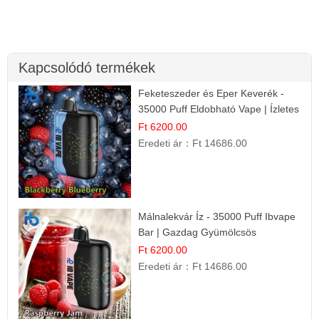
Kapcsolódó termékek
Feketeszeder és Eper Keverék -
35000 Puff Eldobható Vape | Ízletes
Gyümölcsökombináció!
Ft 6200.00
Eredeti ár：
Ft 14686.00
Málnalekvár Íz - 35000 Puff Ibvape
Bar | Gazdag Gyümölcsös
Ízélmény!
Ft 6200.00
Eredeti ár：
Ft 14686.00