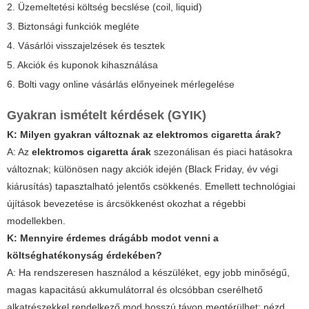
2. Üzemeltetési költség becslése (coil, liquid)
3. Biztonsági funkciók megléte
4. Vásárlói visszajelzések és tesztek
5. Akciók és kuponok kihasználása
6. Bolti vagy online vásárlás előnyeinek mérlegelése
Gyakran ismételt kérdések (GYIK)
K: Milyen gyakran változnak az elektromos cigaretta árak?
A: Az
elektromos cigaretta árak
szezonálisan és piaci hatásokra
változnak; különösen nagy akciók idején (Black Friday, év végi
kiárusítás) tapasztalható jelentős csökkenés. Emellett technológiai
újítások bevezetése is árcsökkenést okozhat a régebbi
modellekben.
K: Mennyire érdemes drágább modot venni a
költséghatékonyság érdekében?
A: Ha rendszeresen használod a készüléket, egy jobb minőségű,
magas kapacitású akkumulátorral és olcsóbban cserélhető
alkatrészekkel rendelkező mod hosszú távon megtérülhet; nézd