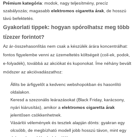
Prémium kategória
: modok, nagy teljesítmény, precíz
szabályozás; magasabb
elektromos cigaretta árak
, de hosszú
távú befektetés.
Gyakorlati tippek: hogyan spórolhatsz meg több
tízezer forintot?
Az ár-összehasonlítás nem csak a készülék árára koncentrálhat:
fontos figyelembe venni az üzemeltetés költségeit (coil-ek, podok,
e-folyadék), továbbá az akciókat és kuponokat. Íme néhány bevált
módszer az akcióvadászathoz:
Állíts be árfigyelőt a kedvenc webshopokban és hasonlító
oldalakon.
Keresd a szezonális leárazásokat (Black Friday, karácsony,
nyári kiárusítás), amikor a
elektromos cigaretta árak
jelentősen csökkenhetnek.
Vásárlói vélemények és tesztek alapján dönts: gyakran egy
olcsóbb, de megbízható modell jobb hosszú távon, mint egy