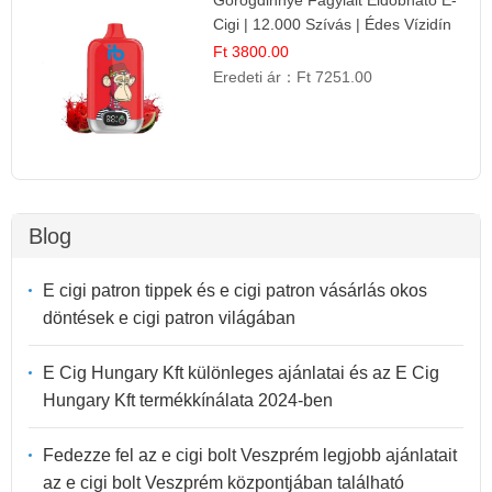
Görögdinnye Fagylalt Eldobható E-
Cigi | 12.000 Szívás | Édes Vízidín
Íz
Ft 3800.00
Eredeti ár：
Ft 7251.00
Blog
E cigi patron tippek és e cigi patron vásárlás okos
döntések e cigi patron világában
E Cig Hungary Kft különleges ajánlatai és az E Cig
Hungary Kft termékkínálata 2024-ben
Fedezze fel az e cigi bolt Veszprém legjobb ajánlatait
az e cigi bolt Veszprém központjában található