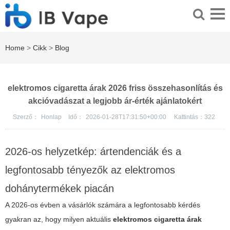
Home
>
Cikk
>
Blog
elektromos cigaretta árak 2026 friss összehasonlítás és
akcióvadászat a legjobb ár-érték ajánlatokért
Szerző：
Honlap
Idő：
2026-01-28T17:31:50+00:00
Kattintás：
322
2026-os helyzetkép: ártendenciák és a
legfontosabb tényezők az elektromos
dohánytermékek piacán
A 2026-os évben a vásárlók számára a legfontosabb kérdés
gyakran az, hogy milyen aktuális
elektromos cigaretta árak