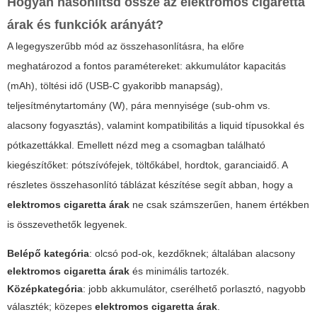
Hogyan hasonlítsd össze az elektromos cigaretta
árak és funkciók arányát?
A legegyszerűbb mód az összehasonlításra, ha előre
meghatározod a fontos paramétereket: akkumulátor kapacitás
(mAh), töltési idő (USB-C gyakoribb manapság),
teljesítménytartomány (W), pára mennyisége (sub-ohm vs.
alacsony fogyasztás), valamint kompatibilitás a liquid típusokkal és
pótkazettákkal. Emellett nézd meg a csomagban található
kiegészítőket: pótszívófejek, töltőkábel, hordtok, garanciaidő. A
részletes összehasonlító táblázat készítése segít abban, hogy a
elektromos cigaretta árak
ne csak számszerűen, hanem értékben
is összevethetők legyenek.
Belépő kategória
: olcsó pod-ok, kezdőknek; általában alacsony
elektromos cigaretta árak
és minimális tartozék.
Középkategória
: jobb akkumulátor, cserélhető porlasztó, nagyobb
választék; közepes
elektromos cigaretta árak
.