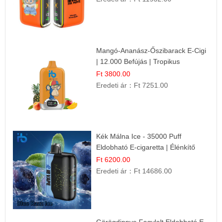
Mangó-Ananász-Őszibarack E-Cigi
| 12.000 Befújás | Tropikus
Gyümölcs Íz
Ft 3800.00
Eredeti ár：
Ft 7251.00
Kék Málna Ice - 35000 Puff
Eldobható E-cigaretta | Élénkítő
Gyümölcsös Frissesség!
Ft 6200.00
Eredeti ár：
Ft 14686.00