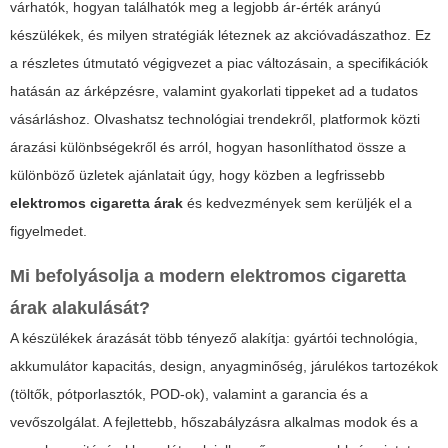
várhatók, hogyan találhatók meg a legjobb ár-érték arányú
készülékek, és milyen stratégiák léteznek az akcióvadászathoz. Ez
a részletes útmutató végigvezet a piac változásain, a specifikációk
hatásán az árképzésre, valamint gyakorlati tippeket ad a tudatos
vásárláshoz. Olvashatsz technológiai trendekről, platformok közti
árazási különbségekről és arról, hogyan hasonlíthatod össze a
különböző üzletek ajánlatait úgy, hogy közben a legfrissebb
elektromos cigaretta árak
és kedvezmények sem kerüljék el a
figyelmedet.
Mi befolyásolja a modern elektromos cigaretta
árak alakulását?
A készülékek árazását több tényező alakítja: gyártói technológia,
akkumulátor kapacitás, design, anyagminőség, járulékos tartozékok
(töltők, pótporlasztók, POD-ok), valamint a garancia és a
vevőszolgálat. A fejlettebb, hőszabályzásra alkalmas modok és a