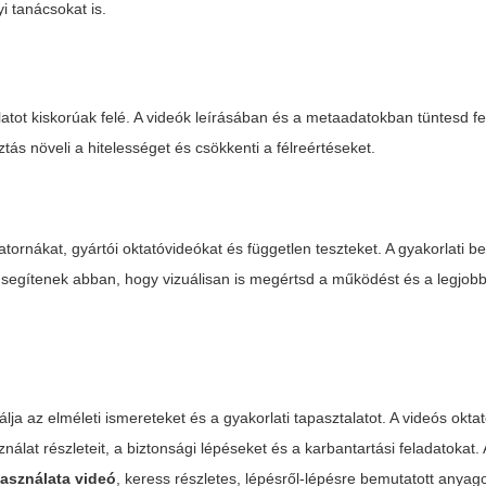
i tanácsokat is.
tot kiskorúak felé. A videók leírásában és a metaadatokban tüntesd fel
ztás növeli a hitelességet és csökkenti a félreértéseket.
ornákat, gyártói oktatóvideókat és független teszteket. A gyakorlati b
 segítenek abban, hogy vizuálisan is megértsd a működést és a legjob
ja az elméleti ismereteket és a gyakorlati tapasztalatot. A videós okt
t részleteit, a biztonsági lépéseket és a karbantartási feladatokat.
használata videó
, keress részletes, lépésről-lépésre bemutatott anyag