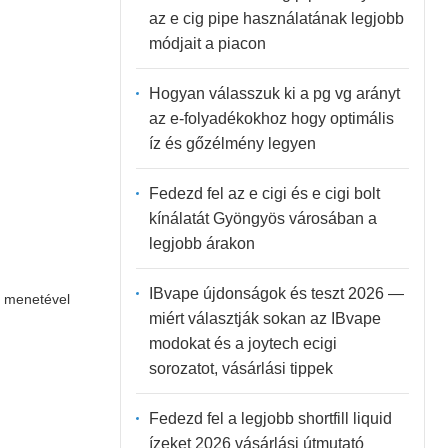
az e cig pipe használatának legjobb
módjait a piacon
Hogyan válasszuk ki a pg vg arányt
az e-folyadékokhoz hogy optimális
íz és gőzélmény legyen
Fedezd fel az e cigi és e cigi bolt
kínálatát Gyöngyös városában a
legjobb árakon
IBvape újdonságok és teszt 2026 —
s menetével
miért választják sokan az IBvape
modokat és a joytech ecigi
sorozatot, vásárlási tippek
Fedezd fel a legjobb shortfill liquid
ízeket 2026 vásárlási útmutató