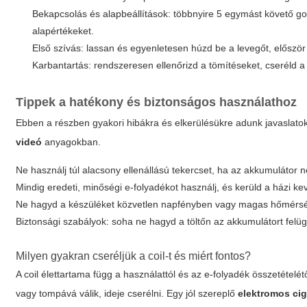
Bekapcsolás és alapbeállítások: többnyire 5 egymást követő gom
alapértékeket.
Első szívás: lassan és egyenletesen húzd be a levegőt, először 
Karbantartás: rendszeresen ellenőrizd a tömítéseket, cseréld a c
Tippek a hatékony és biztonságos használathoz
Ebben a részben gyakori hibákra és elkerülésükre adunk javaslato
videó
anyagokban.
Ne használj túl alacsony ellenállású tekercset, ha az akkumulátor
Mindig eredeti, minőségi e-folyadékot használj, és kerüld a házi k
Ne hagyd a készüléket közvetlen napfényben vagy magas hőmérsékle
Biztonsági szabályok: soha ne hagyd a töltőn az akkumulátort felüg
Milyen gyakran cseréljük a coil-t és miért fontos?
A coil élettartama függ a használattól és az e-folyadék összetételét
vagy tompává válik, ideje cserélni. Egy jól szereplő
elektromos cig