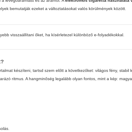
d a levegőáramlást és az áramot. A
elektromos cigaretta használata 
lyek bemutatják ezeket a változtatásokat valós körülmények között.
yebb visszaállítani őket, ha kísérletezel különböző e-folyadékokkal.
t?
rtalmat készíteni, tartsd szem előtt a következőket: világos fény, stabil
agyarázó ritmus. A hangminőség legalább olyan fontos, mint a kép: mag
solás.