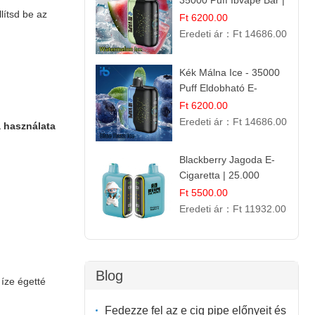
35000 Puff Ibvape Bar |
lítsd be az
Frissítő Mentolos
Ft 6200.00
Élmény!
Eredeti ár：
Ft 14686.00
Kék Málna Ice - 35000
Puff Eldobható E-
cigaretta | Élénkítő
Ft 6200.00
Gyümölcsös
Eredeti ár：
Ft 14686.00
a használata
Frissesség!
Blackberry Jagoda E-
Cigaretta | 25.000
Szívás | Ízesített E-
Ft 5500.00
Liquid
Eredeti ár：
Ft 11932.00
Blog
 íze égetté
Fedezze fel az e cig pipe előnyeit és