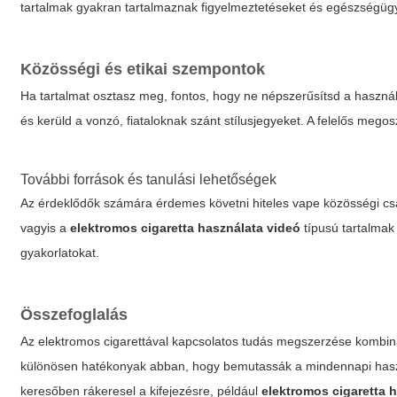
tartalmak gyakran tartalmaznak figyelmeztetéseket és egészségügy
Közösségi és etikai szempontok
Ha tartalmat osztasz meg, fontos, hogy ne népszerűsítsd a használa
és kerüld a vonzó, fiataloknak szánt stílusjegyeket. A felelős megos
További források és tanulási lehetőségek
Az érdeklődők számára érdemes követni hiteles vape közösségi csat
vagyis a
elektromos cigaretta használata videó
típusú tartalmak
gyakorlatokat.
Összefoglalás
Az elektromos cigarettával kapcsolatos tudás megszerzése kombinál
különösen hatékonyak abban, hogy bemutassák a mindennapi használa
keresőben rákeresel a kifejezésre, például
elektromos cigaretta 