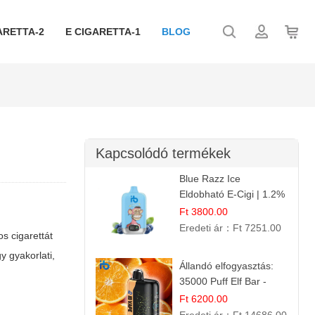
ARETTA-2
E CIGARETTA-1
BLOG
Kapcsolódó termékek
Blue Razz Ice
Eldobható E-Cigi | 1.2%
Nikotin | Jéghideg
Ft 3800.00
Málna Íz
Eredeti ár：
Ft 7251.00
s cigarettát
y gyakorlati,
Állandó elfogyasztás:
35000 Puff Elf Bar -
Narancslekvár íz
Ft 6200.00