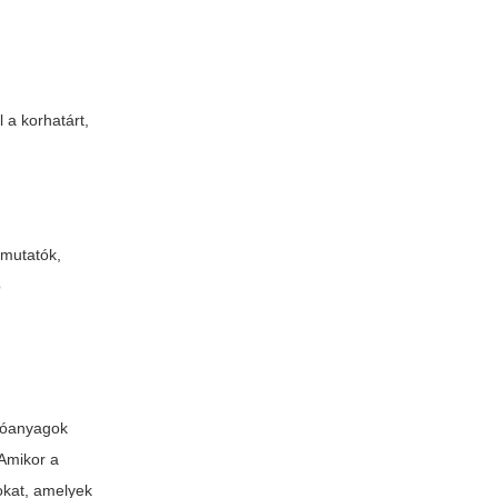
 a korhatárt,
emutatók,
b
atóanyagok
 Amikor a
okat, amelyek