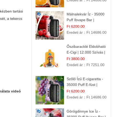
Eredeti ár：
Ft 14686.00
kézben tartási
Málnalekvár Íz - 35000
sét, a tekercs
Puff Ibvape Bar |
Gazdag Gyümölcsös
Ft 6200.00
Ízélmény!
Eredeti ár：
Ft 14686.00
Őszibaracklé Eldobható
E-Cigi | 12.000 Szívás |
Frissítő Barack Íz
Ft 3800.00
Eredeti ár：
Ft 7251.00
Szőlő Ízű E-cigaretta -
35000 Puff E-füst |
Intenzív
nálata videó
Ft 6200.00
Gyümölcsélmény!
Eredeti ár：
Ft 14686.00
Görögdinnye Ice Íz -