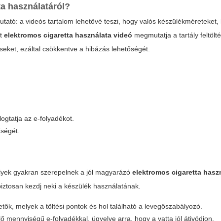
ta használatáról?
mutató: a
videós
tartalom lehetővé teszi, hogy valós készülékméreteket, 
tt
elektromos cigaretta használata videó
megmutatja a tartály feltölté
seket, ezáltal csökkentve a hibázás lehetőségét.
logtatja az e-folyadékot.
ségét.
melyek gyakran szerepelnek a jól magyarázó
elektromos cigaretta hasz
iztosan kezdj neki a készülék használatának.
ők, melyek a töltési pontok és hol található a levegőszabályozó.
lelő mennyiségű e-folyadékkal, ügyelve arra, hogy a vatta jól átivódjon.