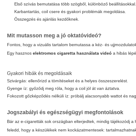
Első szívás bemutatása több szögből, különböző beállításokkal
Karbantartás, coil csere és gyakori problémák megoldása.
Összegzés és ajánlás kezdőknek.
Mit mutasson meg a jó oktatóvideó?
Fontos, hogy a vizuális tartalom bemutassa a kéz- és ujjmozdulatokat
Egy hasznos
elektromos cigaretta használata videó
a hibás lépé
Gyakori hibák és megoldásaik
Szivárgás: ellenőrizd a tömítéseket és a helyes összeszerelést.
Gyenge íz: győződj meg róla, hogy a coil jól át van áztatva.
Fokozott gőzképződés nélküli íz: próbálj alacsonyabb wattot és n
Jogszabályi és egészségügyi megfontolások
Bár az e-cigaretták sok országban elterjedtek, mindig tájékozódj a
feledd, hogy a készülékek nem kockázatmentesek: tartalmazhatnak