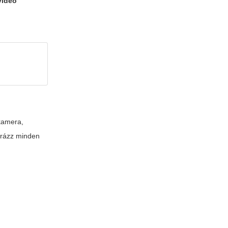
videó
 kamera,
yarázz minden