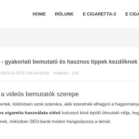
HOME
RÓLUNK
E CIGARETTA-3
E CIG
ó - gyakorlati bemutató és hasznos tippek kezdőknek
2025-11-20T17:49:14+00:00
Kattintás：
219
 a videós bemutatók szerepe
nyertek, különösen azok számára, akik szeretnék elhagyni a hagyományo
s cigaretta használata videó
kulcsszó köré épülő útmutató célja, hog
dőknek, miközben SEO-barát módon hangsúlyozza a témát.