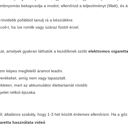
bnyomás bekapcsolja a modot; ellenőrizd a teljesítményt (Watt), és ál
rövidebb pofákból tanulj rá a készülékre.
oil-t, ha íze romlik vagy száraz füstöt érzel.
kat, amelyek gyakran láthatók a kezdőknek szóló
elektromos cigarett
 nem képes megfelelő áramot leadni.
everékeket, amíg nem vagy tapasztalt.
ten, mert az akkumulátor élettartamát rövidíti.
yelet nélkül éjszaka.
ől; általános szabály, hogy 1-3 hét között érdemes ellenőrizni. Ha a gőz
aretta használata videó