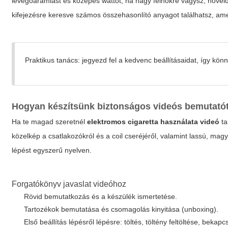
levegőáramlást és közepes wattot; ha nagy felhőkre vágysz, növel
kifejezésre keresve számos összehasonlító anyagot találhatsz, ame
Praktikus tanács: jegyezd fel a kedvenc beállításaidat, így könn
Hogyan készítsünk biztonságos videós bemutató
Ha te magad szeretnél
elektromos cigaretta használata videó
ta
közelkép a csatlakozókról és a coil cseréjéről, valamint lassú, m
lépést egyszerű nyelven.
Forgatókönyv javaslat videóhoz
Rövid bemutatkozás és a készülék ismertetése.
Tartozékok bemutatása és csomagolás kinyitása (unboxing).
Első beállítás lépésről lépésre: töltés, töltény feltöltése, bekapc