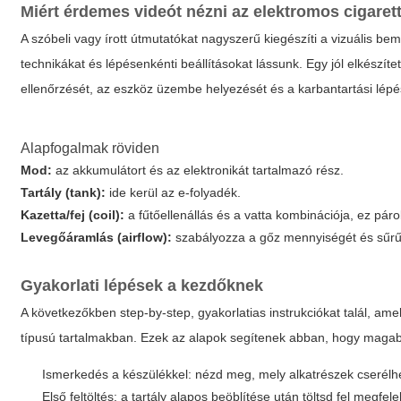
Miért érdemes videót nézni az elektromos cigaret
A szóbeli vagy írott útmutatókat nagyszerű kiegészíti a vizuális be
technikákat és lépésenkénti beállításokat lássunk. Egy jól elkészíte
ellenőrzését, az eszköz üzembe helyezését és a karbantartási lépé
Alapfogalmak röviden
Mod:
az akkumulátort és az elektronikát tartalmazó rész.
Tartály (tank):
ide kerül az e-folyadék.
Kazetta/fej (coil):
a fűtőellenállás és a vatta kombinációja, ez páro
Levegőáramlás (airflow):
szabályozza a gőz mennyiségét és sűrű
Gyakorlati lépések a kezdőknek
A következőkben step-by-step, gyakorlatias instrukciókat talál, a
típusú tartalmakban. Ezek az alapok segítenek abban, hogy magab
Ismerkedés a készülékkel: nézd meg, mely alkatrészek cserélhet
Első feltöltés: a tartály alapos beöblítése után töltsd fel megfe