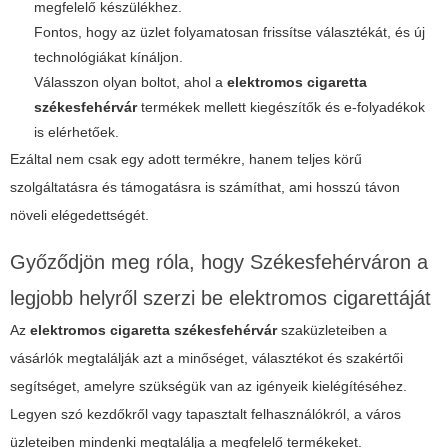
megfelelő készülékhez.
Fontos, hogy az üzlet folyamatosan frissítse választékát, és új
technológiákat kínáljon.
Válasszon olyan boltot, ahol a
elektromos cigaretta
székesfehérvár
termékek mellett kiegészítők és e-folyadékok
is elérhetőek.
Ezáltal nem csak egy adott termékre, hanem teljes körű
szolgáltatásra és támogatásra is számíthat, ami hosszú távon
növeli elégedettségét.
Győződjön meg róla, hogy Székesfehérváron a
legjobb helyről szerzi be elektromos cigarettáját
Az
elektromos cigaretta székesfehérvár
szaküzleteiben a
vásárlók megtalálják azt a minőséget, választékot és szakértői
segítséget, amelyre szükségük van az igényeik kielégítéséhez.
Legyen szó kezdőkről vagy tapasztalt felhasználókról, a város
üzleteiben mindenki megtalálja a megfelelő termékeket.