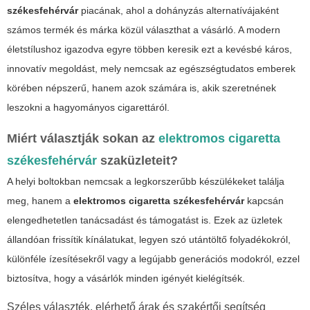
székesfehérvár
piacának, ahol a dohányzás alternatívájaként
számos termék és márka közül választhat a vásárló. A modern
életstílushoz igazodva egyre többen keresik ezt a kevésbé káros,
innovatív megoldást, mely nemcsak az egészségtudatos emberek
körében népszerű, hanem azok számára is, akik szeretnének
leszokni a hagyományos cigarettáról.
Miért választják sokan az
elektromos cigaretta
székesfehérvár
szaküzleteit?
A helyi boltokban nemcsak a legkorszerűbb készülékeket találja
meg, hanem a
elektromos cigaretta székesfehérvár
kapcsán
elengedhetetlen tanácsadást és támogatást is. Ezek az üzletek
állandóan frissítik kínálatukat, legyen szó utántöltő folyadékokról,
különféle ízesítésekről vagy a legújabb generációs modokról, ezzel
biztosítva, hogy a vásárlók minden igényét kielégítsék.
Széles választék, elérhető árak és szakértői segítség