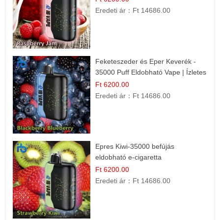
Eredeti ár：
Ft 14686.00
Feketeszeder és Eper Keverék -
35000 Puff Eldobható Vape | Ízletes
Gyümölcsökombináció!
Ft 6200.00
Eredeti ár：
Ft 14686.00
Epres Kiwi-35000 befújás
eldobható e-cigaretta
Ft 6200.00
Eredeti ár：
Ft 14686.00