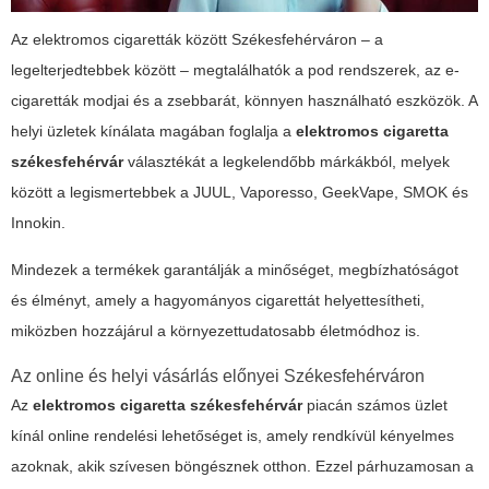
Az elektromos cigaretták között Székesfehérváron – a
legelterjedtebbek között – megtalálhatók a pod rendszerek, az e-
cigaretták modjai és a zsebbarát, könnyen használható eszközök. A
helyi üzletek kínálata magában foglalja a
elektromos cigaretta
székesfehérvár
választékát a legkelendőbb márkákból, melyek
között a legismertebbek a JUUL, Vaporesso, GeekVape, SMOK és
Innokin.
Mindezek a termékek garantálják a minőséget, megbízhatóságot
és élményt, amely a hagyományos cigarettát helyettesítheti,
miközben hozzájárul a környezettudatosabb életmódhoz is.
Az online és helyi vásárlás előnyei Székesfehérváron
Az
elektromos cigaretta székesfehérvár
piacán számos üzlet
kínál online rendelési lehetőséget is, amely rendkívül kényelmes
azoknak, akik szívesen böngésznek otthon. Ezzel párhuzamosan a