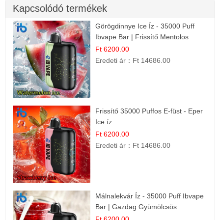
Kapcsolódó termékek
Görögdinnye Ice Íz - 35000 Puff
Ibvape Bar | Frissítő Mentolos
Élmény!
Ft 6200.00
Eredeti ár：
Ft 14686.00
Frissítő 35000 Puffos E-füst - Eper
Ice íz
Ft 6200.00
Eredeti ár：
Ft 14686.00
Málnalekvár Íz - 35000 Puff Ibvape
Bar | Gazdag Gyümölcsös
Ízélmény!
Ft 6200.00