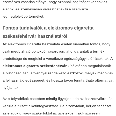
személyes vásárlás előnye, hogy azonnali segítséget kapnak az
eladók, és személyesen választhatják ki a számukra
legmegfelelőbb terméket.
Fontos tudnivalók a
elektromos cigaretta
székesfehérvár
használatáról
Az elektromos cigaretta használata esetén kiemelten fontos, hogy
csak megbízható boltokból vásároljon, ahol garantált a termék
eredetisége és megfelel a vonatkozó egészségügyi előírásoknak. A
elektromos cigaretta székesfehérvár
kínálatában megtalálhatók
a biztonsági tanúsítvánnyal rendelkező eszközök, melyek megóvják
a felhasználó egészségét, és hosszú távon fenntartható alternatívát
nyújtanak.
Az e-folyadékok esetében mindig figyeljen oda az összetevőkre, és
kerülje a túlzott nikotinfogyasztást. Ha bizonytalan, kérjen tanácsot
az eladóktól vagy szakértőktől az üzletekben, akik szívesen