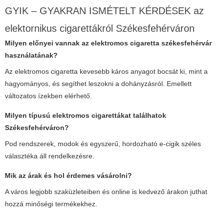
GYIK – GYAKRAN ISMÉTELT KÉRDÉSEK az
elektornikus cigarettákról Székesfehérváron
Milyen előnyei vannak az
elektromos cigaretta székesfehérvár
használatának?
Az elektromos cigaretta kevesebb káros anyagot bocsát ki, mint a
hagyományos, és segíthet leszokni a dohányzásról. Emellett
változatos ízekben elérhető.
Milyen típusú elektromos cigarettákat találhatok
Székesfehérváron?
Pod rendszerek, modok és egyszerű, hordozható e-cigik széles
választéka áll rendelkezésre.
Mik az árak és hol érdemes vásárolni?
A város legjobb szaküzleteiben és online is kedvező árakon juthat
hozzá minőségi termékekhez.