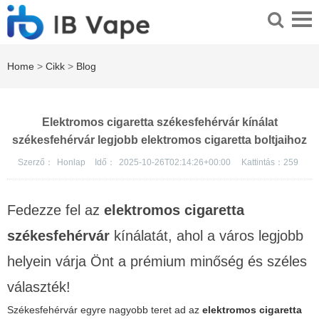
Home
>
Cikk
>
Blog
Elektromos cigaretta székesfehérvár kínálat
székesfehérvár legjobb elektromos cigaretta boltjaihoz
Szerző：
Honlap
Idő：
2025-10-26T02:14:26+00:00
Kattintás：
259
Fedezze fel az
elektromos cigaretta
székesfehérvár
kínálatát, ahol a város legjobb
helyein várja Önt a prémium minőség és széles
választék!
Székesfehérvár egyre nagyobb teret ad az
elektromos cigaretta