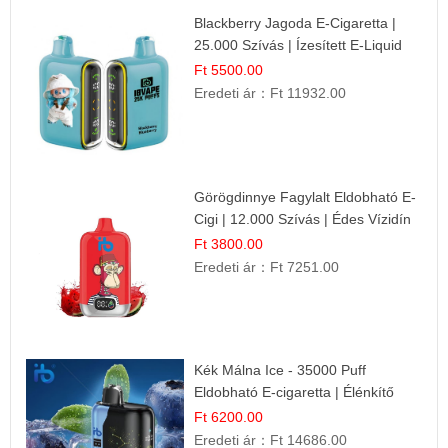
Blackberry Jagoda E-Cigaretta |
25.000 Szívás | Ízesített E-Liquid
Ft 5500.00
Eredeti ár：
Ft 11932.00
Görögdinnye Fagylalt Eldobható E-
Cigi | 12.000 Szívás | Édes Vízidín
Íz
Ft 3800.00
Eredeti ár：
Ft 7251.00
Kék Málna Ice - 35000 Puff
Eldobható E-cigaretta | Élénkítő
Gyümölcsös Frissesség!
Ft 6200.00
Eredeti ár：
Ft 14686.00