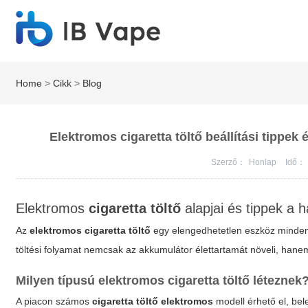
Home
>
Cikk
>
Blog
Elektromos cigaretta töltő beállítási tippek
Szerző：
Honlap
Idő：
Elektromos
cigaretta töltő
alapjai és tippek a 
Az
elektromos cigaretta töltő
egy elengedhetetlen eszköz minden 
töltési folyamat nemcsak az akkumulátor élettartamát növeli, hanem
Milyen típusú
elektromos cigaretta töltő
léteznek
A piacon számos
cigaretta töltő elektromos
modell érhető el, bel