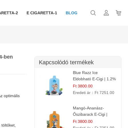
ARETTA-2
E CIGARETTA-1
BLOG
24-ben
Kapcsolódó termékek
Blue Razz Ice
Eldobható E-Cigi | 1.2%
Nikotin | Jéghideg
Ft 3800.00
Málna Íz
Eredeti ár：
Ft 7251.00
z optimális
Mangó-Ananász-
Őszibarack E-Cigi |
12.000 Befújás |
Ft 3800.00
töltőket,
Tropikus Gyümölcs Íz