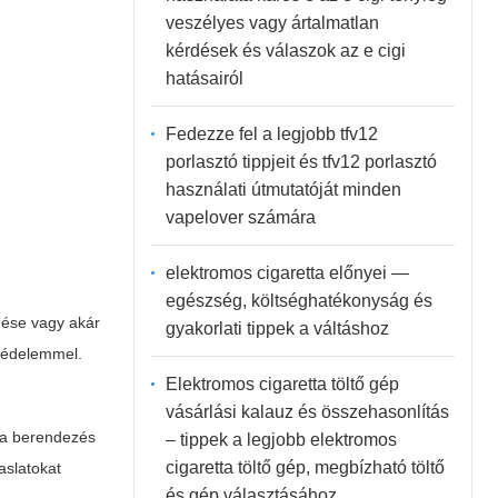
veszélyes vagy ártalmatlan
kérdések és válaszok az e cigi
hatásairól
Fedezze fel a legjobb tfv12
porlasztó tippjeit és tfv12 porlasztó
használati útmutatóját minden
vapelover számára
elektromos cigaretta előnyei —
egészség, költséghatékonyság és
dése vagy akár
gyakorlati tippek a váltáshoz
 védelemmel.
Elektromos cigaretta töltő gép
vásárlási kalauz és összehasonlítás
k a berendezés
– tippek a legjobb elektromos
cigaretta töltő gép, megbízható töltő
aslatokat
és gép választásához