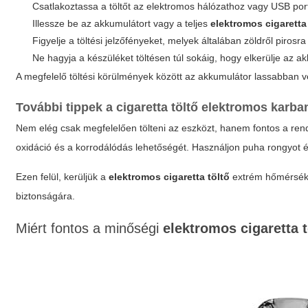
Csatlakoztassa a töltőt az elektromos hálózathoz vagy USB por
Illessze be az akkumulátort vagy a teljes
elektromos cigaretta
Figyelje a töltési jelzőfényeket, melyek általában zöldről pirosra
Ne hagyja a készüléket töltésen túl sokáig, hogy elkerülje az ak
A megfelelő töltési körülmények között az akkumulátor lassabban ves
További tippek a
cigaretta töltő elektromos
karban
Nem elég csak megfelelően tölteni az eszközt, hanem fontos a rendsz
oxidáció és a korrodálódás lehetőségét. Használjon puha rongyot és 
Ezen felül, kerüljük a
elektromos cigaretta töltő
extrém hőmérsékle
biztonságára.
Miért fontos a minőségi
elektromos cigaretta t