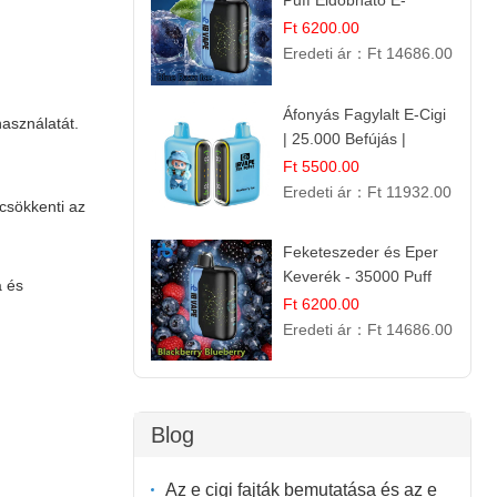
Puff Eldobható E-
cigaretta | Élénkítő
Ft 6200.00
Gyümölcsös
Eredeti ár：
Ft 14686.00
Frissesség!
Áfonyás Fagylalt E-Cigi
használatát.
| 25.000 Befújás |
Eldobható E-Cigaretta
Ft 5500.00
Eredeti ár：
Ft 11932.00
 csökkenti az
Feketeszeder és Eper
Keverék - 35000 Puff
a és
Eldobható Vape | Ízletes
Ft 6200.00
Gyümölcsökombináció!
Eredeti ár：
Ft 14686.00
Blog
Az e cigi fajták bemutatása és az e