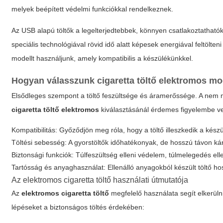
melyek beépített védelmi funkciókkal rendelkeznek.
Az USB alapú
töltők
a legelterjedtebbek, könnyen csatlakoztatható
speciális technológiával rövid idő alatt képesek energiával feltölt
modellt használjunk, amely kompatibilis a készülékünkkel.
Hogyan válasszunk
cigaretta töltő elektromos
mod
Elsődleges szempont a töltő feszültsége és áramerőssége. A nem
cigaretta töltő elektromos
kiválasztásánál érdemes figyelembe ve
Kompatibilitás: Győződjön meg róla, hogy a töltő illeszkedik a kész
Töltési sebesség: A gyorstöltők időhatékonyak, de hosszú távon kár
Biztonsági funkciók: Túlfeszültség elleni védelem, túlmelegedés elle
Tartósság és anyaghasználat: Ellenálló anyagokból készült töltő ho
Az
elektromos cigaretta töltő
használati útmutatója
Az
elektromos cigaretta töltő
megfelelő használata segít elkerüln
lépéseket a biztonságos töltés érdekében: