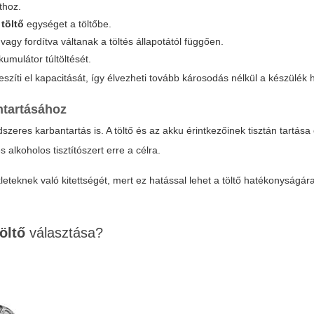
thoz.
 töltő
egységet a töltőbe.
 vagy fordítva váltanak a töltés állapotától függően.
kumulátor túltöltését.
zíti el kapacitását, így élvezheti tovább károsodás nélkül a készülék 
tartásához
eres karbantartás is. A töltő és az akku érintkezőinek tisztán tartása
alkoholos tisztítószert erre a célra.
teknek való kitettségét, mert ez hatással lehet a töltő hatékonyságár
öltő
választása?