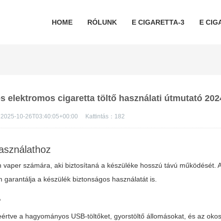
HOME
RÓLUNK
E CIGARETTA-3
E CIG
 és elektromos cigaretta töltő használati útmutató 20
2025-10-26T03:40:05+00:00
Kattintás：
182
használathoz
vaper számára, aki biztosítaná a készüléke hosszú távú működését. A
 garantálja a készülék biztonságos használatát is.
?
eértve a hagyományos USB-töltőket, gyorstöltő állomásokat, és az okos 