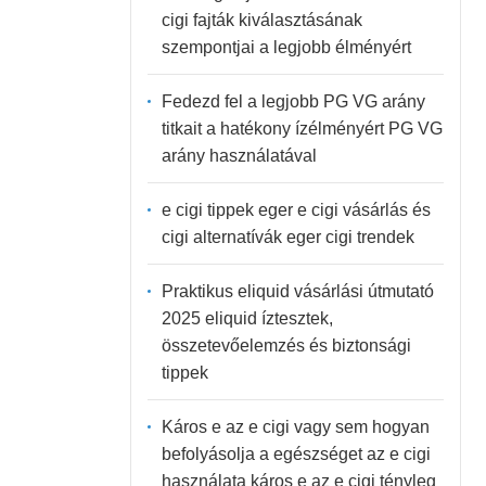
cigi fajták kiválasztásának
szempontjai a legjobb élményért
Fedezd fel a legjobb PG VG arány
titkait a hatékony ízélményért PG VG
arány használatával
e cigi tippek eger e cigi vásárlás és
cigi alternatívák eger cigi trendek
Praktikus eliquid vásárlási útmutató
2025 eliquid íztesztek,
összetevőelemzés és biztonsági
tippek
Káros e az e cigi vagy sem hogyan
befolyásolja a egészséget az e cigi
használata káros e az e cigi tényleg