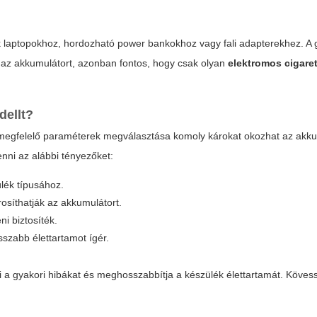
k laptopokhoz, hordozható power bankokhoz vagy fali adapterekhez. A g
eni az akkumulátort, azonban fontos, hogy csak olyan
elektromos cigaret
ellt?
 megfelelő paraméterek megválasztása komoly károkat okozhat az akku
nni az alábbi tényezőket:
ülék típusához.
osíthatják az akkumulátort.
ni biztosíték.
sszabb élettartamot ígér.
i a gyakori hibákat és meghosszabbítja a készülék élettartamát. Köves