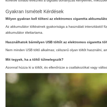
követve tovább élvezheti a digitális dohányzás kényelmét, miközb
Gyakran Ismételt Kérdések
Milyen gyakran kell tölteni az elektromos cigaretta akkumulát
Az akkumulátor töltésének gyakorisága a használati intenzitástól 
akkumulátor élettartama.
Használhatok bármilyen USB töltőt az elektromos cigaretta tö
Nem minden USB töltő alkalmas; célszerű olyan töltőt használni, 
Mit tegyek, ha a töltő túlmelegszik?
Azonnal húzza ki a töltőt, és ellenőrizze a csatlakozókat vagy vál