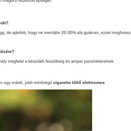
en megőrzi eszközei épségét.
orát?
függ, de ajánlott, hogy ne merüljön 20-30% alá gyakran, ezzel meghoss
ltésére?
amely megfelel a készülék feszültség és amper paramétereinek.
tson egy másik, jobb minőségű
cigaretta töltő elektromos