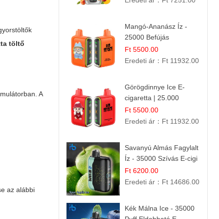
Eredeti ár：
Ft 7251.00
Mangó-Ananász Íz -
yorstöltők
25000 Befújás
ta töltő
Eldobható E-ciga |
Ft 5500.00
Trópusi Gyümölcs
Eredeti ár：
Ft 11932.00
Élmény!
Görögdinnye Ice E-
mulátorban. A
cigaretta | 25.000
Befújás | Premium E-
Ft 5500.00
Liquid
Eredeti ár：
Ft 11932.00
Savanyú Almás Fagylalt
Íz - 35000 Szívás E-cigi
Ft 6200.00
Eredeti ár：
Ft 14686.00
se az alábbi
Kék Málna Ice - 35000