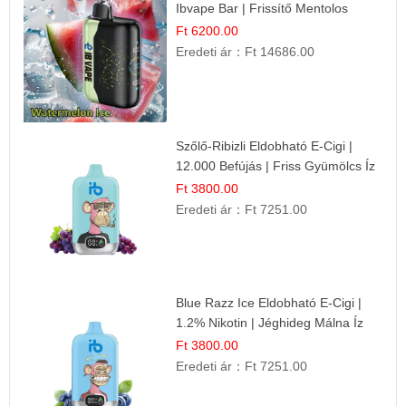
Ibvape Bar | Frissítő Mentolos
Élmény!
Ft 6200.00
Eredeti ár：
Ft 14686.00
Szőlő-Ribizli Eldobható E-Cigi |
12.000 Befújás | Friss Gyümölcs Íz
Ft 3800.00
Eredeti ár：
Ft 7251.00
Blue Razz Ice Eldobható E-Cigi |
1.2% Nikotin | Jéghideg Málna Íz
Ft 3800.00
Eredeti ár：
Ft 7251.00