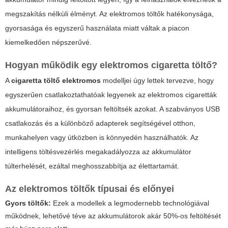
megszakítás nélküli élményt. Az elektromos töltők hatékonysága,
gyorsasága és egyszerű használata miatt váltak a piacon
kiemelkedően népszerűvé.
Hogyan működik egy elektromos cigaretta töltő?
A
cigaretta töltő elektromos
modelljei úgy lettek tervezve, hogy
egyszerűen csatlakoztathatóak legyenek az elektromos cigaretták
akkumulátoraihoz, és gyorsan feltöltsék azokat. A szabványos USB
csatlakozás és a különböző adapterek segítségével otthon,
munkahelyen vagy útközben is könnyedén használhatók. Az
intelligens töltésvezérlés megakadályozza az akkumulátor
túlterhelését, ezáltal meghosszabbítja az élettartamát.
Az elektromos töltők típusai és előnyei
Gyors töltők:
Ezek a modellek a legmodernebb technológiával
működnek, lehetővé téve az akkumulátorok akár 50%-os feltöltését