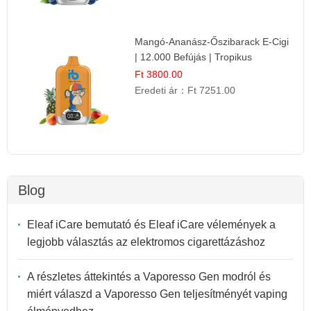
Mangó-Ananász-Őszibarack E-Cigi
| 12.000 Befújás | Tropikus
Gyümölcs Íz
Ft 3800.00
Eredeti ár：
Ft 7251.00
Blog
Eleaf iCare bemutató és Eleaf iCare vélemények a
legjobb választás az elektromos cigarettázáshoz
A részletes áttekintés a Vaporesso Gen modról és
miért válaszd a Vaporesso Gen teljesítményét vaping