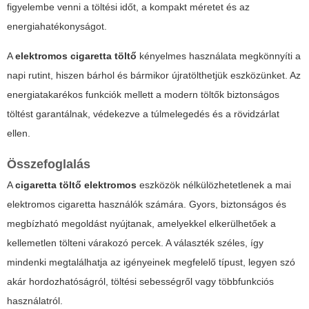
figyelembe venni a töltési időt, a kompakt méretet és az
energiahatékonyságot.
A
elektromos cigaretta töltő
kényelmes használata megkönnyíti a
napi rutint, hiszen bárhol és bármikor újratölthetjük eszközünket. Az
energiatakarékos funkciók mellett a modern töltők biztonságos
töltést garantálnak, védekezve a túlmelegedés és a rövidzárlat
ellen.
Összefoglalás
A
cigaretta töltő elektromos
eszközök nélkülözhetetlenek a mai
elektromos cigaretta használók számára. Gyors, biztonságos és
megbízható megoldást nyújtanak, amelyekkel elkerülhetőek a
kellemetlen tölteni várakozó percek. A választék széles, így
mindenki megtalálhatja az igényeinek megfelelő típust, legyen szó
akár hordozhatóságról, töltési sebességről vagy többfunkciós
használatról.