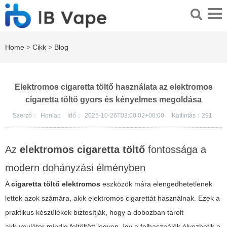
Home
>
Cikk
>
Blog
Elektromos cigaretta töltő használata az elektromos
cigaretta töltő gyors és kényelmes megoldása
Szerző：
Honlap
Idő：
2025-10-26T03:00:02+00:00
Kattintás：
291
Az
elektromos cigaretta töltő
fontossága a
modern dohányzási élményben
A
cigaretta töltő elektromos
eszközök mára elengedhetetlenek
lettek azok számára, akik elektromos cigarettát használnak. Ezek a
praktikus készülékek biztosítják, hogy a
dobozban tárolt
akkumulátor
mindig feltöltött legyen, így a felhasználók élvezhetik a