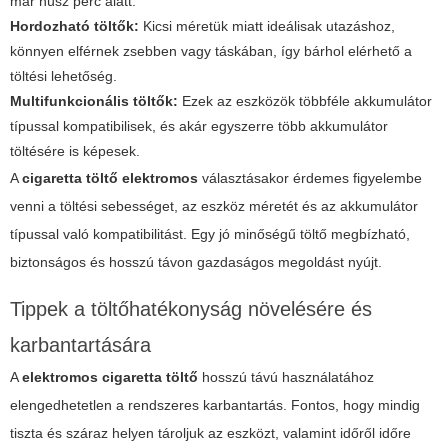
már húsz perc alatt.
Hordozható töltők:
Kicsi méretük miatt ideálisak utazáshoz,
könnyen elférnek zsebben vagy táskában, így bárhol elérhető a
töltési lehetőség.
Multifunkcionális töltők:
Ezek az eszközök többféle akkumulátor
típussal kompatibilisek, és akár egyszerre több akkumulátor
töltésére is képesek.
A
cigaretta töltő elektromos
választásakor érdemes figyelembe
venni a töltési sebességet, az eszköz méretét és az akkumulátor
típussal való kompatibilitást. Egy jó minőségű töltő megbízható,
biztonságos és hosszú távon gazdaságos megoldást nyújt.
Tippek a töltőhatékonyság növelésére és
karbantartására
A
elektromos cigaretta töltő
hosszú távú használatához
elengedhetetlen a rendszeres karbantartás. Fontos, hogy mindig
tiszta és száraz helyen tároljuk az eszközt, valamint időről időre