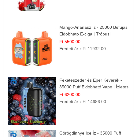
Mangó-Ananász Íz - 25000 Befújás
Eldobható E-ciga | Trópusi
Gyümölcs Élmény!
Ft 5500.00
Eredeti ár：
Ft 11932.00
Feketeszeder és Eper Keverék -
35000 Puff Eldobható Vape | Ízletes
Gyümölcsökombináció!
Ft 6200.00
Eredeti ár：
Ft 14686.00
Görögdinnye Ice Íz - 35000 Puff