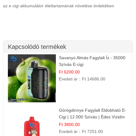
az e cigi akkumulátor élettartamának növelése érdekében
Kapcsolódó termékek
Savanyú Almás Fagylalt Íz - 35000
Szívás E-cigi
Ft 6200.00
Eredeti ár：
Ft 14686.00
Görögdinnye Fagylalt Eldobható E-
Cigi | 12.000 Szívás | Édes Vízidín
Íz
Ft 3800.00
Eredeti ár：
Ft 7251.00