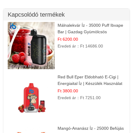
Kapcsolódó termékek
Málnalekvár Íz - 35000 Puff Ibvape
Bar | Gazdag Gyümölcsös
Ízélmény!
Ft 6200.00
Eredeti ár：
Ft 14686.00
Red Bull Eper Eldobható E-Cigi |
Energiaital Íz | Készülék Használat
Ft 3800.00
Eredeti ár：
Ft 7251.00
Mangó-Ananász Íz - 25000 Befújás