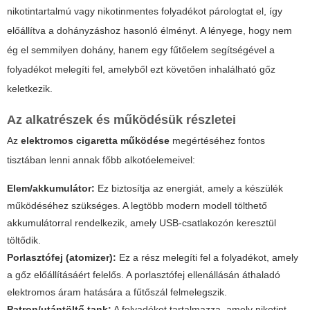
nikotintartalmú vagy nikotinmentes folyadékot párologtat el, így
előállítva a dohányzáshoz hasonló élményt. A lényege, hogy nem
ég el semmilyen dohány, hanem egy fűtőelem segítségével a
folyadékot melegíti fel, amelyből ezt követően inhalálható gőz
keletkezik.
Az alkatrészek és működésük részletei
Az
elektromos cigaretta működése
megértéséhez fontos
tisztában lenni annak főbb alkotóelemeivel:
Elem/akkumulátor:
Ez biztosítja az energiát, amely a készülék
működéséhez szükséges. A legtöbb modern modell tölthető
akkumulátorral rendelkezik, amely USB-csatlakozón keresztül
töltődik.
Porlasztófej (atomizer):
Ez a rész melegíti fel a folyadékot, amely
a gőz előállításáért felelős. A porlasztófej ellenállásán áthaladó
elektromos áram hatására a fűtőszál felmelegszik.
Patron/utántöltő tank:
A folyadékot tartalmazza, amely nikotint,