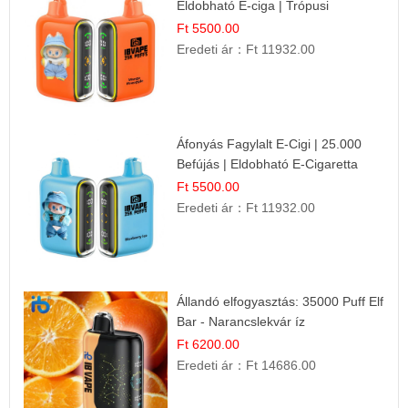
Eldobható E-ciga | Trópusi
Gyümölcs Élmény!
Ft 5500.00
Eredeti ár：
Ft 11932.00
Áfonyás Fagylalt E-Cigi | 25.000
Befújás | Eldobható E-Cigaretta
Ft 5500.00
Eredeti ár：
Ft 11932.00
Állandó elfogyasztás: 35000 Puff Elf
Bar - Narancslekvár íz
Ft 6200.00
Eredeti ár：
Ft 14686.00