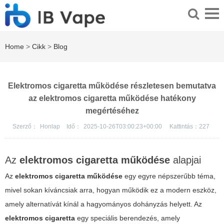
Home
>
Cikk
>
Blog
Elektromos cigaretta működése részletesen bemutatva
az elektromos cigaretta működése hatékony
megértéséhez
Szerző：
Honlap
Idő：
2025-10-26T03:00:23+00:00
Kattintás：
227
Az
elektromos cigaretta működése
alapjai
Az
elektromos cigaretta működése
egy egyre népszerűbb téma,
mivel sokan kíváncsiak arra, hogyan működik ez a modern eszköz,
amely alternatívát kínál a hagyományos dohányzás helyett. Az
elektromos cigaretta
egy speciális berendezés, amely