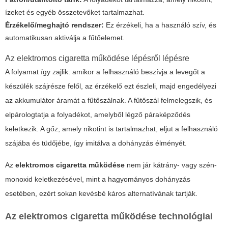
ízeket és egyéb összetevőket tartalmazhat.
Érzékelő/meghajtó rendszer:
Ez érzékeli, ha a használó szív, és
automatikusan aktiválja a fűtőelemet.
Az
elektromos cigaretta működése
lépésről lépésre
A folyamat így zajlik: amikor a felhasználó beszívja a levegőt a
készülék szájrésze felől, az érzékelő ezt észleli, majd engedélyezi
az akkumulátor áramát a fűtőszálnak. A fűtőszál felmelegszik, és
elpárologtatja a folyadékot, amelyből légző páraképződés
keletkezik. A gőz, amely nikotint is tartalmazhat, eljut a felhasználó
szájába és tüdőjébe, így imitálva a dohányzás élményét.
Az
elektromos cigaretta működése
nem jár kátrány- vagy szén-
monoxid keletkezésével, mint a hagyományos dohányzás
esetében, ezért sokan kevésbé káros alternatívának tartják.
Az
elektromos cigaretta működése
technológiai