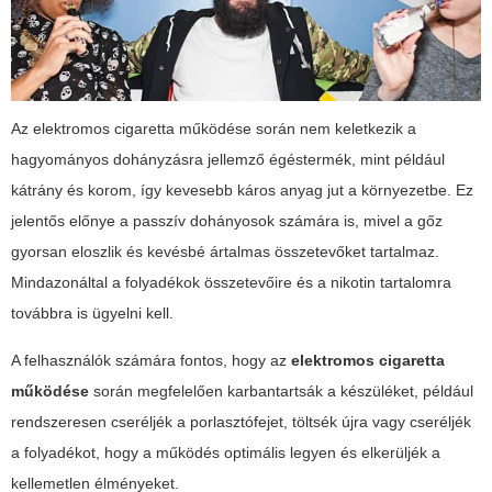
Az
elektromos cigaretta működése
során nem keletkezik a
hagyományos dohányzásra jellemző égéstermék, mint például
kátrány és korom, így kevesebb káros anyag jut a környezetbe. Ez
jelentős előnye a passzív dohányosok számára is, mivel a gőz
gyorsan eloszlik és kevésbé ártalmas összetevőket tartalmaz.
Mindazonáltal a folyadékok összetevőire és a nikotin tartalomra
továbbra is ügyelni kell.
A felhasználók számára fontos, hogy az
elektromos cigaretta
működése
során megfelelően karbantartsák a készüléket, például
rendszeresen cseréljék a porlasztófejet, töltsék újra vagy cseréljék
a folyadékot, hogy a működés optimális legyen és elkerüljék a
kellemetlen élményeket.