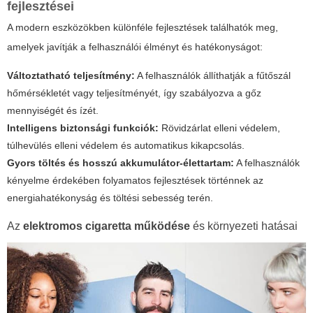
fejlesztései
A modern eszközökben különféle fejlesztések találhatók meg,
amelyek javítják a felhasználói élményt és hatékonyságot:
Változtatható teljesítmény:
A felhasználók állíthatják a fűtőszál
hőmérsékletét vagy teljesítményét, így szabályozva a gőz
mennyiségét és ízét.
Intelligens biztonsági funkciók:
Rövidzárlat elleni védelem,
túlhevülés elleni védelem és automatikus kikapcsolás.
Gyors töltés és hosszú akkumulátor-élettartam:
A felhasználók
kényelme érdekében folyamatos fejlesztések történnek az
energiahatékonyság és töltési sebesség terén.
Az
elektromos cigaretta működése
és környezeti hatásai