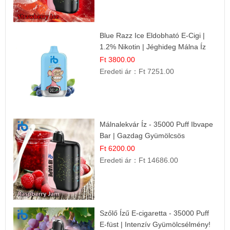
Blue Razz Ice Eldobható E-Cigi |
1.2% Nikotin | Jéghideg Málna Íz
Ft 3800.00
Eredeti ár：
Ft 7251.00
Málnalekvár Íz - 35000 Puff Ibvape
Bar | Gazdag Gyümölcsös
Ízélmény!
Ft 6200.00
Eredeti ár：
Ft 14686.00
Szőlő Ízű E-cigaretta - 35000 Puff
E-füst | Intenzív Gyümölcsélmény!