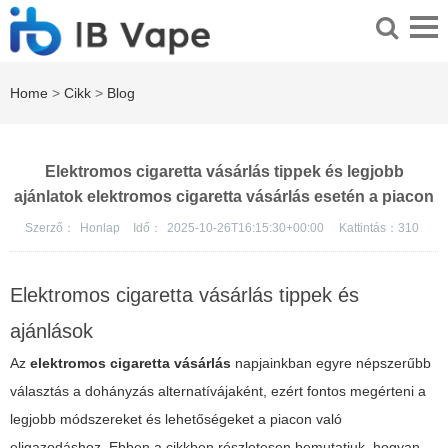
Home
>
Cikk
>
Blog
Elektromos cigaretta vásárlás tippek és legjobb
ajánlatok elektromos cigaretta vásárlás esetén a piacon
Szerző：
Honlap
Idő：
2025-10-26T16:15:30+00:00
Kattintás：
310
Elektromos cigaretta vásárlás tippek és
ajánlások
Az
elektromos cigaretta vásárlás
napjainkban egyre népszerűbb
választás a dohányzás alternatívájaként, ezért fontos megérteni a
legjobb módszereket és lehetőségeket a piacon való
eligazodáshoz. Ebben a cikkben részletesen bemutatjuk, hogyan