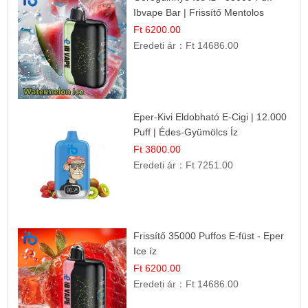
Ibvape Bar | Frissítő Mentolos
Élmény!
Ft 6200.00
Eredeti ár：
Ft 14686.00
Eper-Kivi Eldobható E-Cigi | 12.000
Puff | Édes-Gyümölcs Íz
Ft 3800.00
Eredeti ár：
Ft 7251.00
Frissítő 35000 Puffos E-füst - Eper
Ice íz
Ft 6200.00
Eredeti ár：
Ft 14686.00