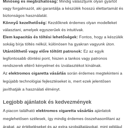
Minőség és megbízhatóság:
Mindig választjunk olyan gyártót
vagy forgalmazót, aki garantálja a készülék hosszú élettartamát és
biztonságos használatát.
Könnyű kezelhetőség:
Kezdőknek érdemes olyan modelleket
választani, amelyek egyszerűek és intuitívak.
Elem kapacitás és töltési lehetőségek:
Fontos, hogy a készülék
sokáig bírja töltés nélkül, különösen ha gyakran vagyunk úton.
Utántölthető vagy előre töltött patronok:
Ez az egyik
legfontosabb döntési pont, hiszen a tankos vagy patronos
rendszerek eltérő kényelmet és ízválasztékot kínálnak.
Az
elektromos cigaretta vásárlás
során érdemes megtekinteni a
legújabb technológiai fejlesztéseket is, mert ezek jelentősen
javíthatják a használati élményt.
Legjobb ajánlatok és kedvezmények
A piacon található
elektromos cigaretta vásárlás
ajánlatok
meglehetősen szélesek, így mindig érdemes összehasonlítani az
árakat, az értékeléseket és az extra szolgáltatásokat, mint például