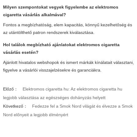
Milyen szempontokat vegyek figyelembe az elektromos
cigaretta vásárlás alkalmával?
Fontos a megbízhatóság, elem kapacitás, könnyű kezelhetőség és
az utántölthető patron rendszerek kiválasztása.
Hol találok megbízható ajánlatokat elektromos cigaretta
vásárlás esetén?
Ajánlott hivatalos webshopok és ismert márkák kínálatait választani,
figyelve a vásárlói visszajelzésekre és garanciákra.
Előző：
Elektromos cigaretta hu: Az elektromos cigaretta hu
legjobb választása az egészséges dohányzás helyett
Következő：
Fedezze fel a Smok Nord világát és élvezze a Smok
Nord előnyeit a legjobb élményért