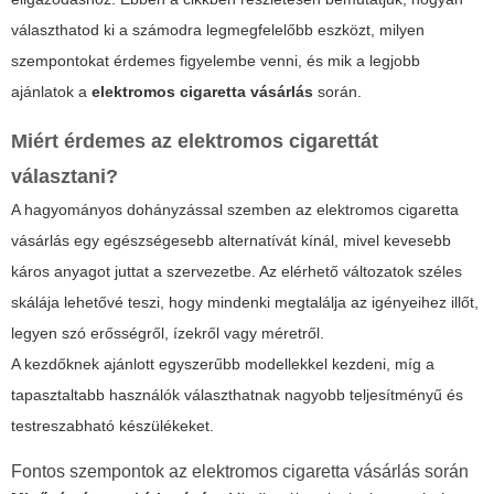
választhatod ki a számodra legmegfelelőbb eszközt, milyen
szempontokat érdemes figyelembe venni, és mik a legjobb
ajánlatok a
elektromos cigaretta vásárlás
során.
Miért érdemes az elektromos cigarettát
választani?
A hagyományos dohányzással szemben az
elektromos cigaretta
vásárlás
egy egészségesebb alternatívát kínál, mivel kevesebb
káros anyagot juttat a szervezetbe. Az elérhető változatok széles
skálája lehetővé teszi, hogy mindenki megtalálja az igényeihez illőt,
legyen szó erősségről, ízekről vagy méretről.
A kezdőknek ajánlott egyszerűbb modellekkel kezdeni, míg a
tapasztaltabb használók választhatnak nagyobb teljesítményű és
testreszabható készülékeket.
Fontos szempontok az elektromos cigaretta vásárlás során