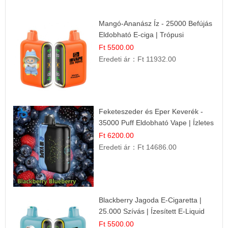
Mangó-Ananász Íz - 25000 Befújás
Eldobható E-ciga | Trópusi
Gyümölcs Élmény!
Ft 5500.00
Eredeti ár：
Ft 11932.00
Feketeszeder és Eper Keverék -
35000 Puff Eldobható Vape | Ízletes
Gyümölcsökombináció!
Ft 6200.00
Eredeti ár：
Ft 14686.00
Blackberry Jagoda E-Cigaretta |
25.000 Szívás | Ízesített E-Liquid
Ft 5500.00