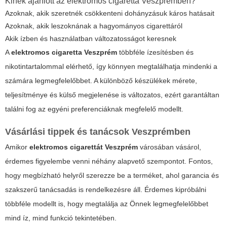
Kinek ajánlott az elektromos cigaretta Veszprémben?
Azoknak, akik szeretnék csökkenteni dohányzásuk káros hatásait
Azoknak, akik leszoknának a hagyományos cigarettáról
Akik ízben és használatban változatosságot keresnek
A
elektromos cigaretta Veszprém
többféle ízesítésben és
nikotintartalommal elérhető, így könnyen megtalálhatja mindenki a
számára legmegfelelőbbet. A különböző készülékek mérete,
teljesítménye és külső megjelenése is változatos, ezért garantáltan
találni fog az egyéni preferenciáknak megfelelő modellt.
Vásárlási tippek és tanácsok Veszprémben
Amikor
elektromos cigarettát Veszprém
városában vásárol,
érdemes figyelembe venni néhány alapvető szempontot. Fontos,
hogy megbízható helyről szerezze be a terméket, ahol garancia és
szakszerű tanácsadás is rendelkezésre áll. Érdemes kipróbálni
többféle modellt is, hogy megtalálja az Önnek legmegfelelőbbet
mind íz, mind funkció tekintetében.