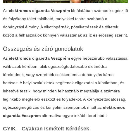
Az
elektromos cigaretta Veszprém
kínálatában számos kiegészítő
és folyékony töltet található, melyekkel testre szabható a
dohányzási élmény. A nikotinpárnák, pótalkatrészek és töltetek
között a felhasználók könnyen választanak az íz és erősség szerint.
Összegzés és záró gondolatok
Az
elektromos cigaretta Veszprém
egyre népszerűbb választássá
válik azok körében, akik egészségtudatosabb életmódra
törekednek, vagy szeretnék csökkenteni a dohányzás káros
hatásait. A helyi szaküzletek segítenek eligazodni a kínálatban, és
lehetővé teszik, hogy minden felhasználó megtalálja a számára
leginkább megfelelő eszközt és folyadékot. A környezettudatosság,
egészségmegőrzés és kényelmi szempontok miatt az
elektromos
cigaretta Veszprém
alternatíva egyre inkább teret hódít.
GYIK – Gyakran Ismételt Kérdések