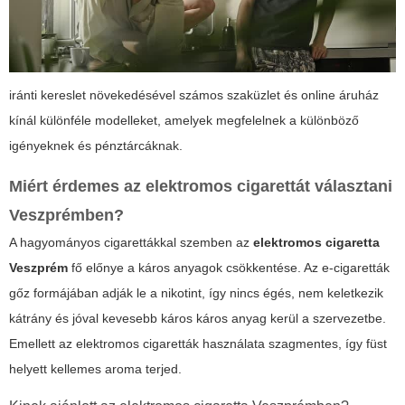
iránti kereslet növekedésével számos szaküzlet és online áruház
kínál különféle modelleket, amelyek megfelelnek a különböző
igényeknek és pénztárcáknak.
Miért érdemes az elektromos cigarettát választani
Veszprémben?
A hagyományos cigarettákkal szemben az
elektromos cigaretta
Veszprém
fő előnye a káros anyagok csökkentése. Az e-cigaretták
gőz formájában adják le a nikotint, így nincs égés, nem keletkezik
kátrány és jóval kevesebb káros káros anyag kerül a szervezetbe.
Emellett az elektromos cigaretták használata szagmentes, így füst
helyett kellemes aroma terjed.