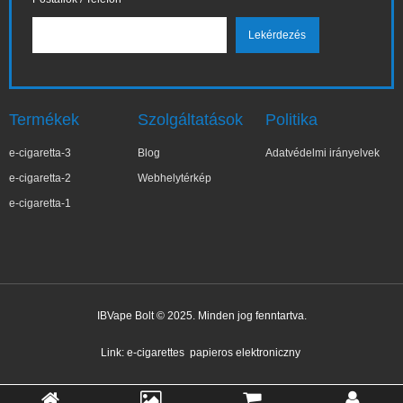
Termékek
Szolgáltatások
Politika
e-cigaretta-3
Blog
Adatvédelmi irányelvek
e-cigaretta-2
Webhelytérkép
e-cigaretta-1
IBVape Bolt © 2025. Minden jog fenntartva.
✕
Kata***yna
Nemrég vásárolt
Link:
e-cigarettes
papieros elektroniczny