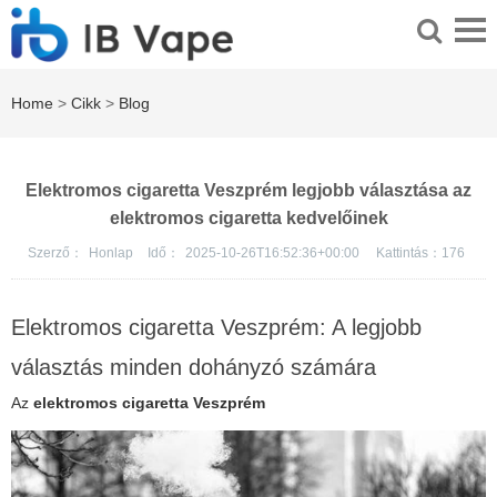
Home
>
Cikk
>
Blog
Elektromos cigaretta Veszprém legjobb választása az
elektromos cigaretta kedvelőinek
Szerző：
Honlap
Idő：
2025-10-26T16:52:36+00:00
Kattintás：
176
Elektromos cigaretta Veszprém: A legjobb
választás minden dohányzó számára
Az
elektromos cigaretta Veszprém