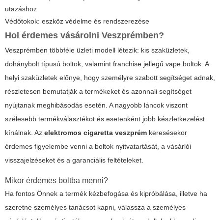
utazáshoz
Védőtokok: eszköz védelme és rendszerezése
Hol érdemes vásárolni Veszprémben?
Veszprémben többféle üzleti modell létezik: kis szaküzletek,
dohánybolt típusú boltok, valamint franchise jellegű vape boltok. A
helyi szaküzletek előnye, hogy személyre szabott segítséget adnak,
részletesen bemutatják a termékeket és azonnali segítséget
nyújtanak meghibásodás esetén. A nagyobb láncok viszont
szélesebb termékválasztékot és esetenként jobb készletkezelést
kínálnak. Az
elektromos cigaretta veszprém
keresésekor
érdemes figyelembe venni a boltok nyitvatartását, a vásárlói
visszajelzéseket és a garanciális feltételeket.
Mikor érdemes boltba menni?
Ha fontos Önnek a termék kézbefogása és kipróbálása, illetve ha
szeretne személyes tanácsot kapni, válassza a személyes