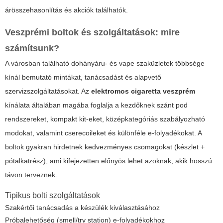
árösszehasonlítás és akciók találhatók.
Veszprémi boltok és szolgáltatások: mire
számítsunk?
A városban található dohányáru- és vape szaküzletek többsége
kínál bemutató mintákat, tanácsadást és alapvető
szervizszolgáltatásokat. Az
elektromos cigaretta veszprém
kínálata általában magába foglalja a kezdőknek szánt pod
rendszereket, kompakt kit-eket, középkategóriás szabályozható
modokat, valamint cserecoileket és különféle e-folyadékokat. A
boltok gyakran hirdetnek kedvezményes csomagokat (készlet +
pótalkatrész), ami kifejezetten előnyös lehet azoknak, akik hosszú
távon terveznek.
Tipikus bolti szolgáltatások
Szakértői tanácsadás a készülék kiválasztásához
Próbalehetőség (smell/try station) e-folyadékokhoz