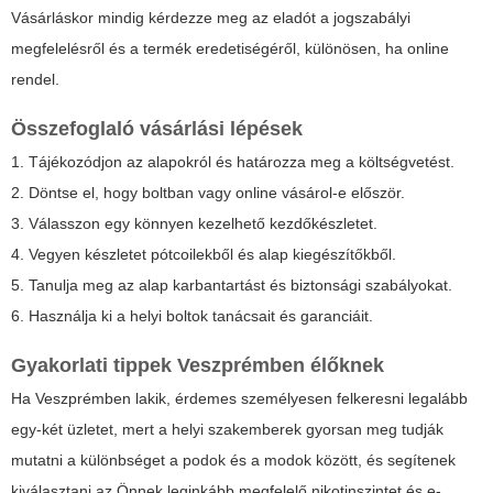
Vásárláskor mindig kérdezze meg az eladót a jogszabályi
megfelelésről és a termék eredetiségéről, különösen, ha online
rendel.
Összefoglaló vásárlási lépések
1. Tájékozódjon az alapokról és határozza meg a költségvetést.
2. Döntse el, hogy boltban vagy online vásárol-e először.
3. Válasszon egy könnyen kezelhető kezdőkészletet.
4. Vegyen készletet pótcoilekből és alap kiegészítőkből.
5. Tanulja meg az alap karbantartást és biztonsági szabályokat.
6. Használja ki a helyi boltok tanácsait és garanciáit.
Gyakorlati tippek Veszprémben élőknek
Ha Veszprémben lakik, érdemes személyesen felkeresni legalább
egy-két üzletet, mert a helyi szakemberek gyorsan meg tudják
mutatni a különbséget a podok és a modok között, és segítenek
kiválasztani az Önnek leginkább megfelelő nikotinszintet és e-