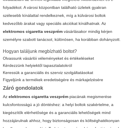
folyadékot. A városi központban található üzletek gyakran
szélesebb kínálattal rendelkeznek, míg a külvárosi boltok
kedvezőbb árakat vagy speciális akciókat kínálhatnak. Az
elektromos cigaretta veszprém
vásárlásakor mindig kérjen
személyre szabott tanácsot, különösen, ha korábban dohányzott.
Hogyan találjunk megbízható boltot?
Olvassunk vásárlói véleményeket és értékeléseket
Kérdezzünk helyiektől tapasztalatokról
Keressük a garanciális és szerviz szolgáltatásokat
Figyeljünk a termékek eredetiségére és márkajelzésére
Záró gondolatok
Az
elektromos cigaretta veszprém
piacának megismerése
kulcsfontosságú a jó döntéshez: a helyi boltok szakértelme, a
kiegészítők elérhetősége és a garanciális lehetőségek mind
hozzájárulnak ahhoz, hogy biztonságosan és költséghatékonyan