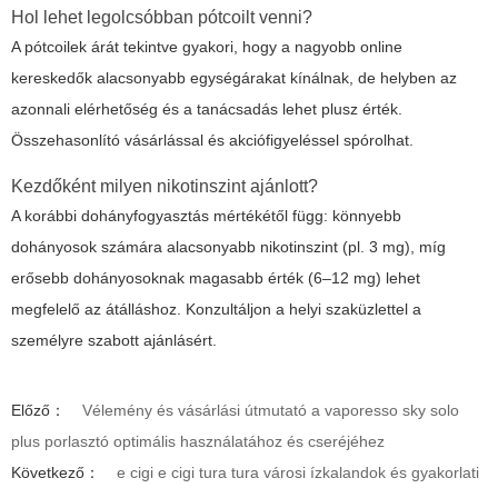
Hol lehet legolcsóbban pótcoilt venni?
A pótcoilek árát tekintve gyakori, hogy a nagyobb online
kereskedők alacsonyabb egységárakat kínálnak, de helyben az
azonnali elérhetőség és a tanácsadás lehet plusz érték.
Összehasonlító vásárlással és akciófigyeléssel spórolhat.
Kezdőként milyen nikotinszint ajánlott?
A korábbi dohányfogyasztás mértékétől függ: könnyebb
dohányosok számára alacsonyabb nikotinszint (pl. 3 mg), míg
erősebb dohányosoknak magasabb érték (6–12 mg) lehet
megfelelő az átálláshoz. Konzultáljon a helyi szaküzlettel a
személyre szabott ajánlásért.
Előző：
Vélemény és vásárlási útmutató a vaporesso sky solo
plus porlasztó optimális használatához és cseréjéhez
Következő：
e cigi e cigi tura tura városi ízkalandok és gyakorlati