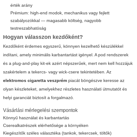
érték arány
Prémium: high-end modok, mechanikus vagy fejlett
szabályozókkal — magasabb költség, nagyobb
testreszabhatóság
Hogyan válasszon kezdőként?
Kezdőként érdemes egyszerű, könnyen kezelhető készülékkel
indítani, amely minimális karbantartást igényel. A pod rendszerek
és a plug-and-play kit-ek azért népszerűek, mert nem kell hozzájuk
szakértelem a tekercs- vagy wick-csere tekintetében. Az
elektromos cigaretta veszprém
piacát böngészve keresse az
olyan készleteket, amelyekhez részletes használati útmutatót és
helyi garanciát biztosít a forgalmazó.
Vásárlási mérlegelési szempontok
Könnyű használat és karbantartás
Cserealkatrészek elérhetősége a környéken
Kiegészítők széles választéka (tankok, tekercsek, töltők)