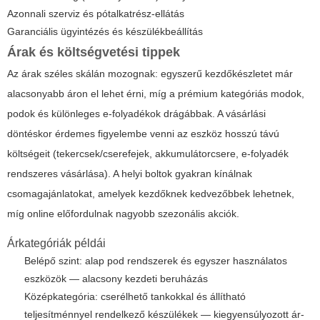
Azonnali szerviz és pótalkatrész-ellátás
Garanciális ügyintézés és készülékbeállítás
Árak és költségvetési tippek
Az árak széles skálán mozognak: egyszerű kezdőkészletet már
alacsonyabb áron el lehet érni, míg a prémium kategóriás modok,
podok és különleges e-folyadékok drágábbak. A vásárlási
döntéskor érdemes figyelembe venni az eszköz hosszú távú
költségeit (tekercsek/cserefejek, akkumulátorcsere, e-folyadék
rendszeres vásárlása). A helyi boltok gyakran kínálnak
csomagajánlatokat, amelyek kezdőknek kedvezőbbek lehetnek,
míg online előfordulnak nagyobb szezonális akciók.
Árkategóriák példái
Belépő szint: alap pod rendszerek és egyszer használatos
eszközök — alacsony kezdeti beruházás
Középkategória: cserélhető tankokkal és állítható
teljesítménnyel rendelkező készülékek — kiegyensúlyozott ár-