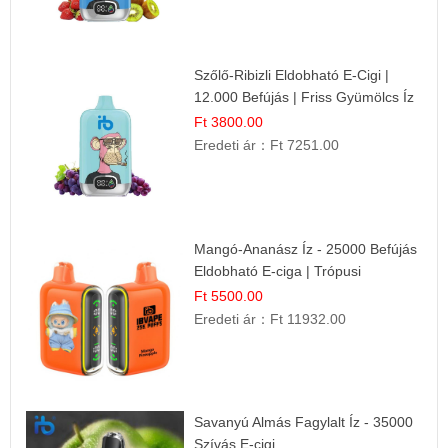
Szőlő-Ribizli Eldobható E-Cigi |
12.000 Befújás | Friss Gyümölcs Íz
Ft 3800.00
Eredeti ár：
Ft 7251.00
Mangó-Ananász Íz - 25000 Befújás
Eldobható E-ciga | Trópusi
Gyümölcs Élmény!
Ft 5500.00
Eredeti ár：
Ft 11932.00
Savanyú Almás Fagylalt Íz - 35000
Szívás E-cigi