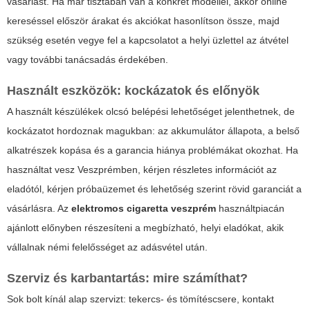
vásárlást. Ha már tisztában van a konkrét modellel, akkor online
kereséssel először árakat és akciókat hasonlítson össze, majd
szükség esetén vegye fel a kapcsolatot a helyi üzlettel az átvétel
vagy további tanácsadás érdekében.
Használt eszközök: kockázatok és előnyök
A használt készülékek olcsó belépési lehetőséget jelenthetnek, de
kockázatot hordoznak magukban: az akkumulátor állapota, a belső
alkatrészek kopása és a garancia hiánya problémákat okozhat. Ha
használtat vesz Veszprémben, kérjen részletes információt az
eladótól, kérjen próbaüzemet és lehetőség szerint rövid garanciát a
vásárlásra. Az
elektromos cigaretta veszprém
használtpiacán
ajánlott előnyben részesíteni a megbízható, helyi eladókat, akik
vállalnak némi felelősséget az adásvétel után.
Szerviz és karbantartás: mire számíthat?
Sok bolt kínál alap szervizt: tekercs- és tömítéscsere, kontakt