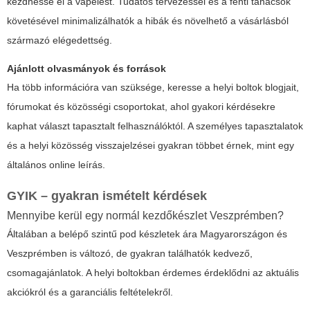
kezdhesse el a vapelést. Tudatos tervezéssel és a fenti tanácsok
követésével minimalizálhatók a hibák és növelhető a vásárlásból
származó elégedettség.
Ajánlott olvasmányok és források
Ha több információra van szüksége, keresse a helyi boltok blogjait,
fórumokat és közösségi csoportokat, ahol gyakori kérdésekre
kaphat választ tapasztalt felhasználóktól. A személyes tapasztalatok
és a helyi közösség visszajelzései gyakran többet érnek, mint egy
általános online leírás.
GYIK – gyakran ismételt kérdések
Mennyibe kerül egy normál kezdőkészlet Veszprémben?
Általában a belépő szintű pod készletek ára Magyarországon és
Veszprémben is változó, de gyakran találhatók kedvező,
csomagajánlatok. A helyi boltokban érdemes érdeklődni az aktuális
akciókról és a garanciális feltételekről.