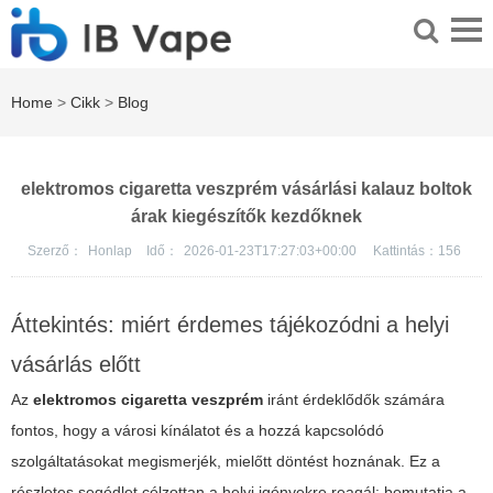
Home
>
Cikk
>
Blog
elektromos cigaretta veszprém vásárlási kalauz boltok
árak kiegészítők kezdőknek
Szerző：
Honlap
Idő：
2026-01-23T17:27:03+00:00
Kattintás：
156
Áttekintés: miért érdemes tájékozódni a helyi
vásárlás előtt
Az
elektromos cigaretta veszprém
iránt érdeklődők számára
fontos, hogy a városi kínálatot és a hozzá kapcsolódó
szolgáltatásokat megismerjék, mielőtt döntést hoznának. Ez a
részletes segédlet célzottan a helyi igényekre reagál: bemutatja a