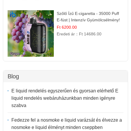
Szőlő Ízű E-cigaretta - 35000 Puff
E-füst | Intenzív Gyümölcsélmény!
Ft 6200.00
Eredeti ár：
Ft 14686.00
Blog
E liquid rendelés egyszerűen és gyorsan elérhető E
liquid rendelés webáruházunkban minden igényre
szabva
Fedezze fel a nosmoke e liquid varázsát és élvezze a
nosmoke e liquid élményt minden cseppben