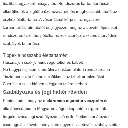
tisztítás, egyszerű hibajavítás. Rendszeres karbantartással
elkerülhetők a legtöbb üzemzavarok, és meghosszabbítható az
eszköz élettartama. A vásárlásnál kérje el az egyszerű
karbantartási útmutatót és jegyezze meg az alapvető lépéseket:
rendszeres tisztítás, pótalkatrészek cseréje, akkumulátorvédelmi
szabályok betartása.
Tippek a hosszabb élettartamért
Használjon csak jó minőségű töltőt és kábelt
Ne hagyja teljesen lemerülni az akkumulátort rendszeresen
Tiszta porlasztó és tank: csökkenti az ízbeli problémákat
Cserélje a coil-t időben a legjobb íz érdekében
Szabályozás és jogi háttér röviden
Fontos tudni, hogy az
elektromos cigaretta veszprém
és
általánosságban a Magyarországon kapható e-cigaretták
forgalmazása jogi szabályozás alá esik: életkori korlátozások,
csomagolási követelmények és egyes összetevők szabályozottak.