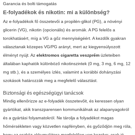
Garancia és bolti támogatás
E-folyadékok és nikotin: mi a különbség?
Az e-folyadékok fő összetevői a propilén‑glikol (PG), a növényi
glicerin (VG), nikotin (opcionális) és aromák. A PG felelős a
torokhatásért, míg a VG a gőz mennyiségéért. A kezdők gyakran
választanak közepes VG/PG arányt, mert az kiegyensúlyozott
élményt nyújt. Az
elektromos cigaretta veszprém
üzleteiben
általában kaphatók különböző nikotinszintek (0 mg, 3 mg, 6 mg, 12
mg stb.), és a személyes ízlés, valamint a korábbi dohányzási
szokások határozzák meg a megfelelő választást.
Biztonsági és egészségügyi tanácsok
Mindig ellenőrizze az e-folyadék összetevőit, és keressen olyan
gyártókat, akik transzparensen kommunikálnak az alapanyagokról
és a gyártási folyamatokról. Ne tárolja a folyadékot magas
hőmérsékleten vagy közvetlen napfényben, és győződjön meg róla,
hogy az eszköz akkumulátora megfelelően van kezelve: csak jó