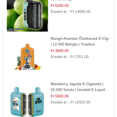
Ft 6200.00
Eredeti ár：
Ft 14686.00
Mangó-Ananász-Őszibarack E-Cigi
| 12.000 Befújás | Tropikus
Gyümölcs Íz
Ft 3800.00
Eredeti ár：
Ft 7251.00
Blackberry Jagoda E-Cigaretta |
25.000 Szívás | Ízesített E-Liquid
Ft 5500.00
Eredeti ár：
Ft 11932.00