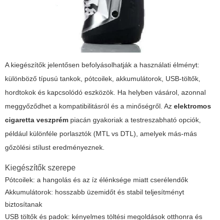
A kiegészítők jelentősen befolyásolhatják a használati élményt:
különböző típusú tankok, pótcoilek, akkumulátorok, USB-töltők,
hordtokok és kapcsolódó eszközök. Ha helyben vásárol, azonnal
meggyőződhet a kompatibilitásról és a minőségről. Az
elektromos
cigaretta veszprém
piacán gyakoriak a testreszabható opciók,
például különféle porlasztók (MTL vs DTL), amelyek más-más
gőzölési stílust eredményeznek.
Kiegészítők szerepe
Pótcoilek: a hangolás és az íz élénksége miatt cserélendők
Akkumulátorok: hosszabb üzemidőt és stabil teljesítményt
biztosítanak
USB töltők és padok: kényelmes töltési megoldások otthonra és