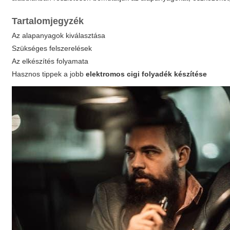
Tartalomjegyzék
Az alapanyagok kiválasztása
Szükséges felszerelések
Az elkészítés folyamata
Hasznos tippek a jobb
elektromos cigi folyadék készítése