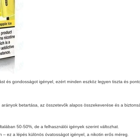
ást és gondosságot igényel, ezért minden eszköz legyen tiszta és pont
 arányok betartása, az összetevők alapos összekeverése és a biztonsá
talában 50-50%, de a felhasználói igények szerint változhat.
 – ez a lépés különös óvatosságot igényel, a nikotin erős méreg.