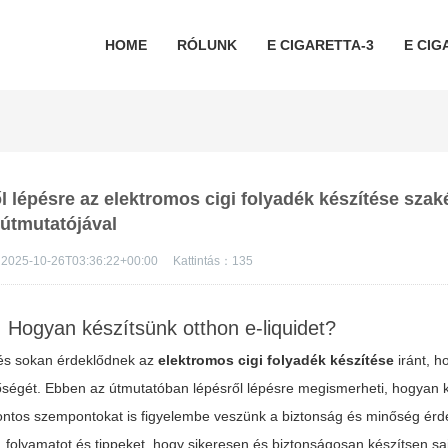
HOME
RÓLUNK
E CIGARETTA-3
E CIG
l lépésre az elektromos cigi folyadék készítése szaké
útmutatójával
2025-10-26T03:36:22+00:00
Kattintás：
135
: Hogyan készítsünk otthon e-liquidet?
 és sokan érdeklődnek az
elektromos cigi folyadék készítése
iránt, h
inőségét. Ebben az útmutatóban lépésről lépésre megismerheti, hogyan 
 fontos szempontokat is figyelembe veszünk a biztonság és minőség ér
folyamatot és tippeket, hogy sikeresen és biztonságosan készítsen sajá