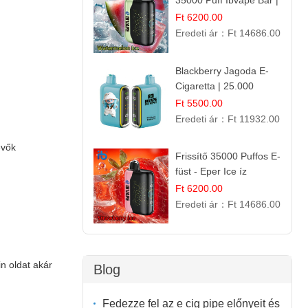
35000 Puff Ibvape Bar |
Frissítő Mentolos
Ft 6200.00
Élmény!
Eredeti ár：
Ft 14686.00
Blackberry Jagoda E-
Cigaretta | 25.000
Szívás | Ízesített E-
Ft 5500.00
Liquid
Eredeti ár：
Ft 11932.00
evők
Frissítő 35000 Puffos E-
füst - Eper Ice íz
Ft 6200.00
Eredeti ár：
Ft 14686.00
n oldat akár
Blog
Fedezze fel az e cig pipe előnyeit és