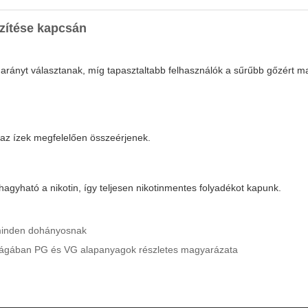
zítése
kapcsán
 arányt választanak, míg tapasztaltabb felhasználók a sűrűbb gőzért
y az ízek megfelelően összeérjenek.
agyható a nikotin, így teljesen nikotinmentes folyadékot kapunk.
a minden dohányosnak
világában PG és VG alapanyagok részletes magyarázata