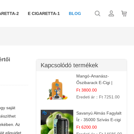
ARETTA-2
E CIGARETTA-1
BLOG
rtői
Kapcsolódó termékek
Mangó-Ananász-
Őszibarack E-Cigi |
12.000 Befújás |
Ft 3800.00
Tropikus Gyümölcs Íz
Eredeti ár：
Ft 7251.00
ogy saját
Savanyú Almás Fagylalt
készíthet
Íz - 35000 Szívás E-cigi
dekében.
Az
Ft 6200.00
t eliquidet.