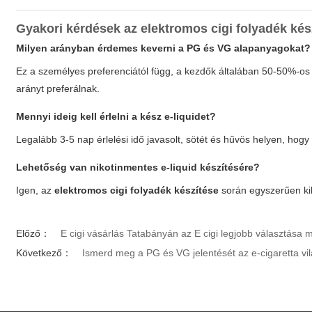
Gyakori kérdések az
elektromos cigi folyadék kés
Milyen arányban érdemes keverni a PG és VG alapanyagokat?
Ez a személyes preferenciától függ, a kezdők általában 50-50%-os
arányt preferálnak.
Mennyi ideig kell érlelni a kész e-liquidet?
Legalább 3-5 nap érlelési idő javasolt, sötét és hűvös helyen, hog
Lehetőség van nikotinmentes e-liquid készítésére?
Igen, az
elektromos cigi folyadék készítése
során egyszerűen kih
Előző：
E cigi vásárlás Tatabányán az E cigi legjobb választás
Következő：
Ismerd meg a PG és VG jelentését az e-cigaretta 