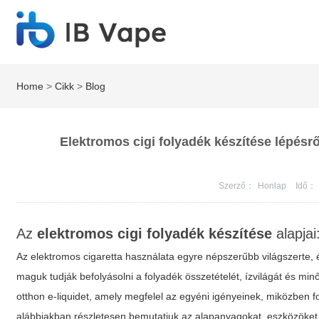
Home
>
Cikk
>
Blog
Elektromos cigi folyadék készítése lépésrő
Szerző：
Honlap
Idő：
Az
elektromos cigi folyadék készítése
alapjai
Az elektromos cigaretta használata egyre népszerűbb világszerte,
maguk tudják befolyásolni a folyadék összetételét, ízvilágát és m
otthon e-liquidet, amely megfelel az egyéni igényeinek, miközben
alábbiakban részletesen bemutatjuk az alapanyagokat, eszközöket, 