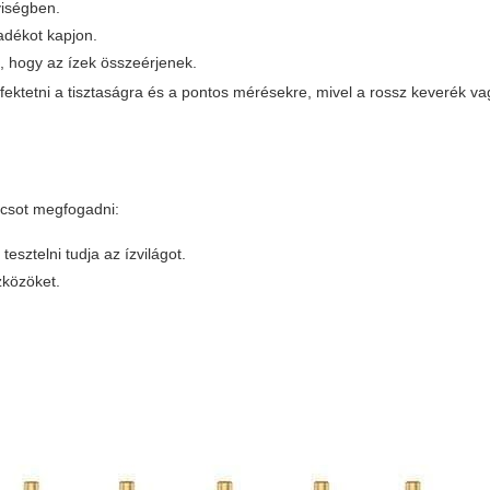
yiségben.
adékot kapjon.
, hogy az ízek összeérjenek.
fektetni a tisztaságra és a pontos mérésekre, mivel a rossz keverék v
ácsot megfogadni:
 tesztelni tudja az ízvilágot.
zközöket.