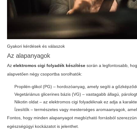
Gyakori kérdések és válaszok
Az alapanyagok
Az
elektromos cigi folyadék készítése
során a legfontosabb, ho
alapvetően négy csoportba sorolhatók:
Propilén-glikol (PG) – hordozóanyag, amely segíti a gőzképződ
Vegetáriánus glicerines bázis (VG) – vastagabb állagú, párolo
Nikotin oldat – az elektromos cigi folyadéknak ez adja a karakt
Ízesítők – természetes vagy mesterséges aromaanyagok, amely
Fontos, hogy minden alapanyagot megbízható forrásból szerezzünk 
egészségügyi kockázatot is jelenthet.