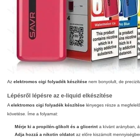
Az
elektromos cigi folyadék készítése
nem bonyolult, de precizit
Lépésről lépésre az e-liquid elkészítése
A
elektromos cigi folyadék készítése
lényeges része a megfelelő
követése. Íme a folyamat:
Mérje ki a propilén-glikolt és a glicerint
a kívánt arányban, ál
Adja hozzá a nikotin oldatot
az előre kiszámolt mennyiségben