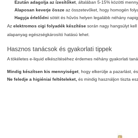
Ezután adagolja az ízesítőket
, általában 5-15% közötti menn
Alaposan keverje össze
az összetevőket, hogy homogén foly
Hagyja érlelődni
sötét és hűvös helyen legalább néhány napig
Az
elektromos cigi folyadék készítése
során nagy hangsúlyt kell 
alapanyag egészségkárosító hatású lehet.
Hasznos tanácsok és gyakorlati tippek
A tökéletes e-liquid elkészítéséhez érdemes néhány gyakorlati tan
Mindig készítsen kis mennyiséget
, hogy elkerülje a pazarlást, és
Ne feledje a higiéniai feltételeket,
és mindig használjon tiszta es