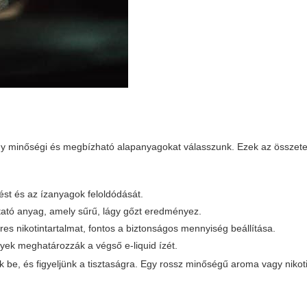
gy minőségi és megbízható alapanyagokat válasszunk. Ezek az összet
ést és az ízanyagok feloldódását.
gtató anyag, amely sűrű, lágy gőzt eredményez.
eres nikotintartalmat, fontos a biztonságos mennyiség beállítása.
ek meghatározzák a végső e-liquid ízét.
be, és figyeljünk a tisztaságra. Egy rossz minőségű aroma vagy nikoti