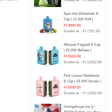
Eredeti ár：
Ft 14686.00
Eper-Kivi Eldobható E-
Cigi | 12.000 Puff |
Édes-Gyümölcs Íz
Ft 3800.00
Eredeti ár：
Ft 7251.00
Áfonyás Fagylalt E-Cigi
| 25.000 Befújás |
Eldobható E-Cigaretta
Ft 5500.00
Eredeti ár：
Ft 11932.00
Pink Lemon Eldobható
E-Cigi | 25.000 Szívás |
Rózsaszín Citrom Íz
Ft 5500.00
Eredeti ár：
Ft 11932.00
Görögdinnye Ice Íz -