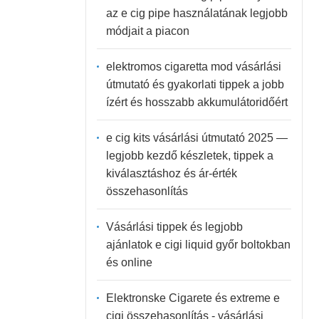
az e cig pipe használatának legjobb
módjait a piacon
elektromos cigaretta mod vásárlási
útmutató és gyakorlati tippek a jobb
ízért és hosszabb akkumulátoridőért
e cig kits vásárlási útmutató 2025 —
legjobb kezdő készletek, tippek a
kiválasztáshoz és ár-érték
összehasonlítás
Vásárlási tippek és legjobb
ajánlatok e cigi liquid győr boltokban
és online
Elektronske Cigarete és extreme e
cigi összehasonlítás - vásárlási