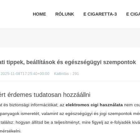
HOME
RÓLUNK
E CIGARETTA-3
E CIG
ati tippek, beállítások és egészségügyi szempontok
2025-11-08T17:25:40+00:00
Kattintás：
291
ért érdemes tudatosan hozzáállni
t és biztonsági információkat; az
elektromos cigi használata
nem cs
apanyagok ismeretét, valamint az egészségügyi és jogi szempontok mér
álsz: hogyan állítsd be a teljesítményt, mire figyelj az e-folyadék kiv
mérsékelni.