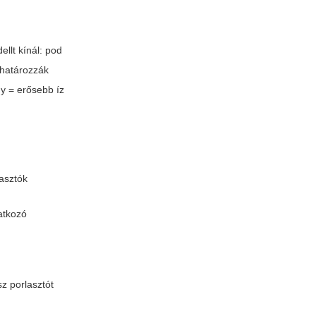
llt kínál: pod
 határozzák
ny = erősebb íz
lasztók
natkozó
z porlasztót