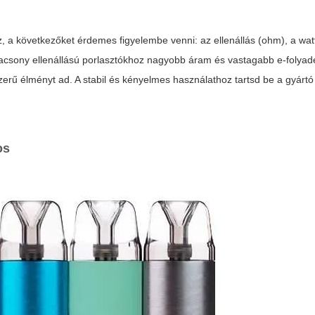
, a következőket érdemes figyelembe venni: az ellenállás (ohm), a wat
Alacsony ellenállású porlasztókhoz nagyobb áram és vastagabb e-folyad
erű élményt ad. A stabil és kényelmes használathoz tartsd be a gyártó 
os