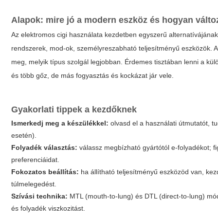
Alapok: mire jó a modern eszköz és hogyan változ
Az
elektromos cigi használata
kezdetben egyszerű alternatívájának
rendszerek, mod-ok, személyreszabható teljesítményű eszközök. A
meg, melyik típus szolgál legjobban. Érdemes tisztában lenni a kü
és több gőz, de más fogyasztás és kockázat jár vele.
Gyakorlati tippek a kezdőknek
Ismerkedj meg a készülékkel:
olvasd el a használati útmutatót, t
esetén).
Folyadék választás:
válassz megbízható gyártótól e-folyadékot; f
preferenciáidat.
Fokozatos beállítás:
ha állítható teljesítményű eszközöd van, kez
túlmelegedést.
Szívási technika:
MTL (mouth-to-lung) és DTL (direct-to-lung) mód
és folyadék viszkozitást.