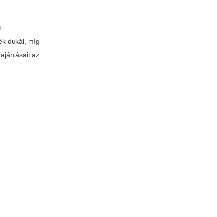
t
ék dukál, míg
ajánlásait az