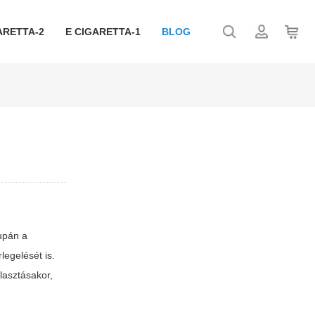
ARETTA-2
E CIGARETTA-1
BLOG
upán a
legelését is.
álasztásakor,