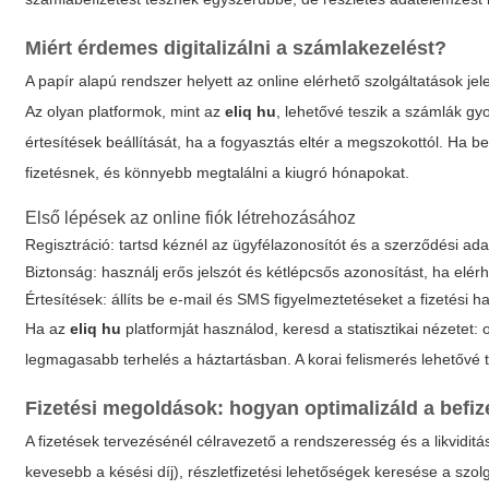
Miért érdemes digitalizálni a számlakezelést?
A papír alapú rendszer helyett az online elérhető szolgáltatások jel
Az olyan platformok, mint az
eliq hu
, lehetővé teszik a számlák g
értesítések beállítását, ha a fogyasztás eltér a megszokottól. Ha b
fizetésnek, és könnyebb megtalálni a kiugró hónapokat.
Első lépések az online fiók létrehozásához
Regisztráció: tartsd kéznél az ügyfélazonosítót és a szerződési ada
Biztonság: használj erős jelszót és kétlépcsős azonosítást, ha elérh
Értesítések: állíts be e-mail és SMS figyelmeztetéseket a fizetési ha
Ha az
eliq hu
platformját használod, keresd a statisztikai nézetet:
legmagasabb terhelés a háztartásban. A korai felismerés lehetővé 
Fizetési megoldások: hogyan optimalizáld a befiz
A fizetések tervezésénél célravezető a rendszeresség és a likvid
kevesebb a késési díj), részletfizetési lehetőségek keresése a szolg