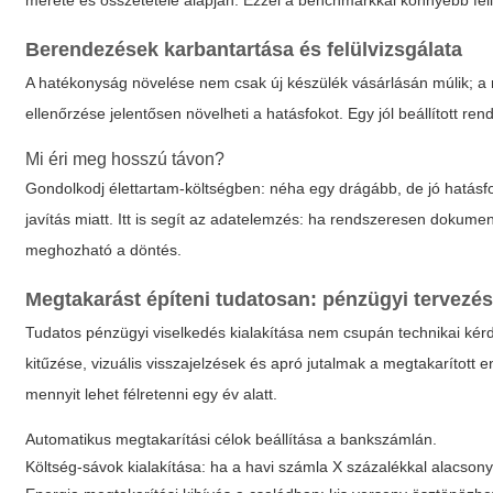
mérete és összetétele alapján. Ezzel a benchmarkkal könnyebb feli
Berendezések karbantartása és felülvizsgálata
A hatékonyság növelése nem csak új készülék vásárlásán múlik; a re
ellenőrzése jelentősen növelheti a hatásfokot. Egy jól beállított 
Mi éri meg hosszú távon?
Gondolkodj élettartam-költségben: néha egy drágább, de jó hatás
javítás miatt. Itt is segít az adatelemzés: ha rendszeresen dokume
meghozható a döntés.
Megtakarást építeni tudatosan: pénzügyi tervezés
Tudatos pénzügyi viselkedés kialakítása nem csupán technikai kérd
kitűzése, vizuális visszajelzések és apró jutalmak a megtakarított 
mennyit lehet félretenni egy év alatt.
Automatikus megtakarítási célok beállítása a bankszámlán.
Költség-sávok kialakítása: ha a havi számla X százalékkal alacson