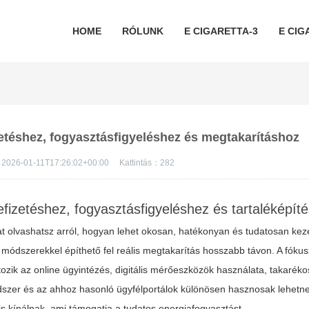
HOME
RÓLUNK
E CIGARETTA-3
E CIG
zetéshez, fogyasztásfigyeléshez és megtakarításhoz
2026-01-11T17:26:02+00:00
Kattintás：
282
efizetéshez, fogyasztásfigyeléshez és tartaléképít
t olvashatsz arról, hogyan lehet okosan, hatékonyan és tudatosan keze
módszerekkel építhető fel reális megtakarítás hosszabb távon. A fókus
tozik az online ügyintézés, digitális mérőeszközök használata, takaréko
szer és az ahhoz hasonló ügyfélportálok különösen hasznosak lehetn
s kínálnak, ami támogatja a tudatos energiafogyasztást.