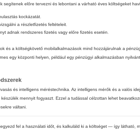
 segítenek előre tervezni és lebontani a várható éves költségeket havi
 mulasztás kockázatát.
gálni a részletfizetés feltételeit.
yt adnak rendszeres fizetés vagy előre fizetés esetén.
onok és a költségkövető mobilalkalmazások mind hozzájárulnak a pénzü
emes egy központi helyen, például egy pénzügyi alkalmazásban nyilvánt
ódszerek
lvasás és intelligens méréstechnika. Az intelligens mérők és a valós ide
 készülék mennyit fogyaszt. Ezzel a tudással célzottan lehet beavatkoz
sekre váltani.
egyezd fel a használati időt, és kalkuláld ki a költséget — így látható, m