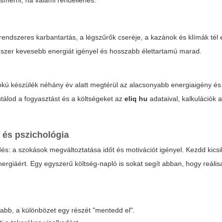
smerni, ha valami rendellenes.
ndszeres karbantartás, a légszűrők cseréje, a kazánok és klímák tél e
rendszer kevesebb energiát igényel és hosszabb élettartamú marad.
fokú készülék néhány év alatt megtérül az alacsonyabb energiaigény é
ntálod a fogyasztást és a költségeket az
eliq hu
adataival, kalkulációk 
 és pszichológia
és: a szokások megváltoztatása időt és motivációt igényel. Kezdd kicsi
energiáért. Egy egyszerű költség-napló is sokat segít abban, hogy reális
yabb, a különbözet egy részét "mentedd el".