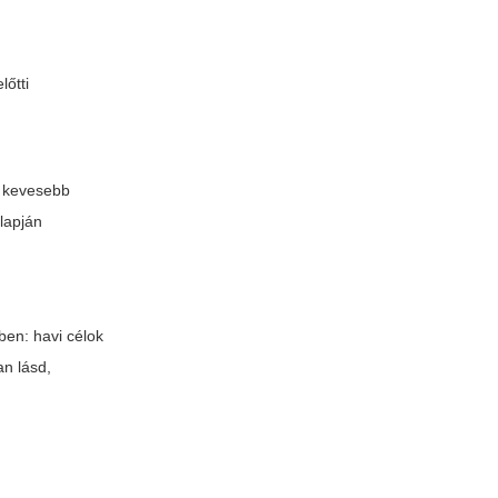
lőtti
s kevesebb
alapján
ben: havi célok
an lásd,