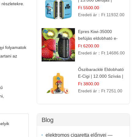
| 25.000 Befújás |
 részletekre.
Eldobható E-Cigaretta
Ft 5500.00
Eredeti ár：
Ft 11932.00
Epres Kiwi-35000
befújás eldobható e-
cigaretta
Ft 6200.00
gyi folyamatok
Eredeti ár：
Ft 14686.00
artani az
Őszibaracklé Eldobható
E-Cigi | 12.000 Szívás |
Frissítő Barack Íz
Ft 3800.00
jű
Eredeti ár：
Ft 7251.00
ni,
Blog
elyik
elektromos cigaretta előnyei —