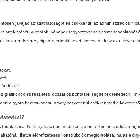
entősen javítják az átláthatóságot és csökkentik az adminisztrációs hib
yors áttekintését, a korábbi hónapok fogyasztásának összehasonlítását 
eállítasz rendszeres, digitális értesítéseket, kevesebb lesz az esélye a
tokat.
ető.
táridőkről.
 ott grafikonok és részletes időszakos bontások segítenek felfedezni, mi
teszi a gyors beavatkozást, amely közvetlenül csökkentheti a következő
etéseket?
itás fenntartása. Néhány hasznos módszer: automatikus beszedési megb
áltatónál, illetve előrefizetéses konstrukciók megfontolása, ha az előn