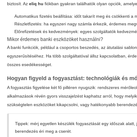
biztosít. Az
eliq hu
fiókban gyakran találhatók olyan opciók, amelyek
Automatikus fizetés beállítása: időt takarít meg és csökkenti a
Részletfizetés: ha egyszeri nagy számla érkezik, érdemes megvizs
Előrefizetések és kedvezmények: egyes szolgáltatók kedvezmén
Mikor érdemes banki eszközöket használni?
A banki funkciók, például a csoportos beszedés, az átutalási sabl
egyszerűsítéséhez. Ha több szolgáltatóval állsz kapcsolatban, érd
összes esedékességet.
Hogyan figyeld a fogyasztást: technológiák és m
A fogyasztás figyelése két fő pilléren nyugszik: rendszeres mérőleo
alkalmazások révén gyors visszajelzést kaphatsz arról, hogy melyik
szükségtelen eszközöket kikapcsolni, vagy hatékonyabb berendezé
Tippek: mérj egyetlen készülék fogyasztását egy időszak alatt, j
berendezés éri meg a cserét.