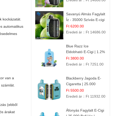
Eredeti ár：
Ft 14686.00
Savanyú Almás Fagylalt
ák kockázatát.
Íz - 35000 Szívás E-cigi
Ft 6200.00
és automatikus
Eredeti ár：
Ft 14686.00
 késedelmes
Blue Razz Ice
Eldobható E-Cigi | 1.2%
Nikotin | Jéghideg
Ft 3800.00
Málna Íz
Eredeti ár：
Ft 7251.00
kor van a
Blackberry Jagoda E-
Cigaretta | 25.000
 számlát.
Szívás | Ízesített E-
Ft 5500.00
Liquid
Eredeti ár：
Ft 11932.00
ízás (ebből
Áfonyás Fagylalt E-Cigi
yös árakat