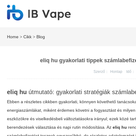
Home
>
Cikk
>
Blog
eliq hu gyakorlati tippek számlabefi
Szerző：
Honlap
Idő：
eliq hu
útmutató: gyakorlati stratégiák számlab
Ebben a részletes cikkben gyakorlati, könnyen követhető tanácsoka
energiaszámlákat, miként érdemes követni a fogyasztást és milyen 
eszközökre és viselkedésbeli változtatásokra irányul; ezek közé tar
berendezések választása és napi rutin módosítása. Az
eliq hu
rend
számlabefizetést tesznek egyszerűbbé, de részletes adatelemzést i