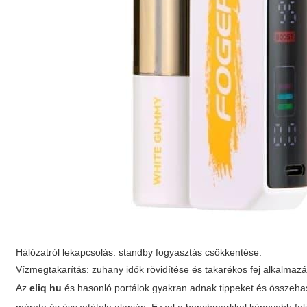
Hálózatról lekapcsolás: standby fogyasztás csökkentése.
Vízmegtakarítás: zuhany idők rövidítése és takarékos fej alkalmaz
Az
eliq hu
és hasonló portálok gyakran adnak tippeket és összehas