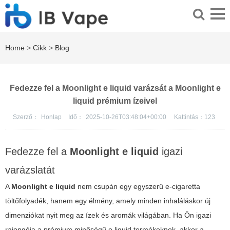
Home
>
Cikk
>
Blog
Fedezze fel a Moonlight e liquid varázsát a Moonlight e
liquid prémium ízeivel
Szerző：
Honlap
Idő：
2025-10-26T03:48:04+00:00
Kattintás：
123
Fedezze fel a
Moonlight e liquid
igazi
varázslatát
A
Moonlight e liquid
nem csupán egy egyszerű e-cigaretta
töltőfolyadék, hanem egy élmény, amely minden inhaláláskor új
dimenziókat nyit meg az ízek és aromák világában. Ha Ön igazi
rajongója a prémium minőségű e liquid termékeknek, akkor a