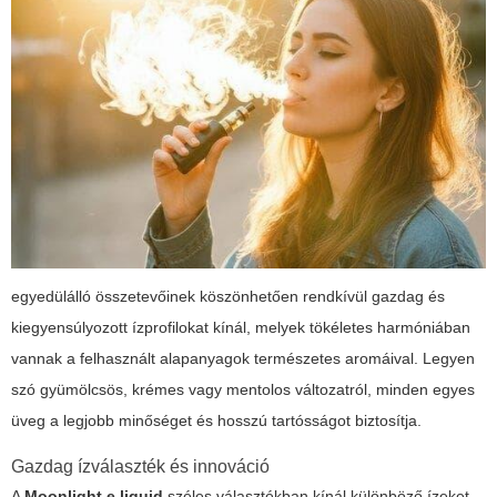
egyedülálló összetevőinek köszönhetően rendkívül gazdag és
kiegyensúlyozott ízprofilokat kínál, melyek tökéletes harmóniában
vannak a felhasznált alapanyagok természetes aromáival. Legyen
szó gyümölcsös, krémes vagy mentolos változatról, minden egyes
üveg a legjobb minőséget és hosszú tartósságot biztosítja.
Gazdag ízválaszték és innováció
A
Moonlight e liquid
széles választékban kínál különböző ízeket,