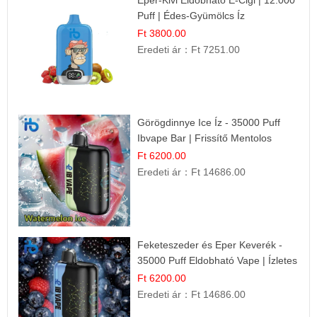
Puff | Édes-Gyümölcs Íz
Ft 3800.00
Eredeti ár：
Ft 7251.00
Görögdinnye Ice Íz - 35000 Puff
Ibvape Bar | Frissítő Mentolos
Élmény!
Ft 6200.00
Eredeti ár：
Ft 14686.00
Feketeszeder és Eper Keverék -
35000 Puff Eldobható Vape | Ízletes
Gyümölcsökombináció!
Ft 6200.00
Eredeti ár：
Ft 14686.00