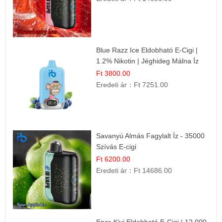
Blue Razz Ice Eldobható E-Cigi |
1.2% Nikotin | Jéghideg Málna Íz
Ft 3800.00
Eredeti ár：
Ft 7251.00
Savanyú Almás Fagylalt Íz - 35000
Szívás E-cigi
Ft 6200.00
Eredeti ár：
Ft 14686.00
Eper-Kivi Eldobható E-Cigi | 12.000