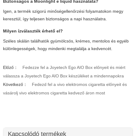
Biztonságos a
Moonlight e liquid
használata?
Igen, a termék szigorú minőségellenőrzési folyamatokon megy
keresztül, így teljesen biztonságos a napi használatra.
Milyen ízválaszték érhető el?
Széles skálán találhatók gyümölcsös, krémes, mentolos és egyéb
különlegességek, hogy mindenki megtalálja a kedvencét.
Előző：
Fedezze fel a Joyetech Ego AIO Box előnyeit és miért
válassza a Joyetech Ego AIO Box készüléket a mindennapokra
Következő：
Fedezd fel a vivo elektromos cigaretta előnyeit és
vásárolj vivo elektromos cigaretta kedvező áron most
Kapcsolódó termékek