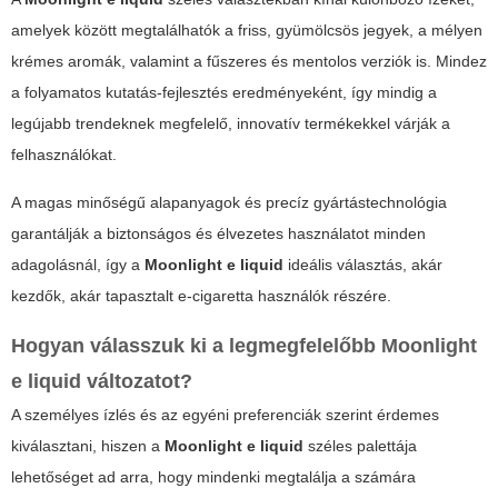
amelyek között megtalálhatók a friss, gyümölcsös jegyek, a mélyen
krémes aromák, valamint a fűszeres és mentolos verziók is. Mindez
a folyamatos kutatás-fejlesztés eredményeként, így mindig a
legújabb trendeknek megfelelő, innovatív termékekkel várják a
felhasználókat.
A magas minőségű alapanyagok és precíz gyártástechnológia
garantálják a biztonságos és élvezetes használatot minden
adagolásnál, így a
Moonlight e liquid
ideális választás, akár
kezdők, akár tapasztalt e-cigaretta használók részére.
Hogyan válasszuk ki a legmegfelelőbb
Moonlight
e liquid
változatot?
A személyes ízlés és az egyéni preferenciák szerint érdemes
kiválasztani, hiszen a
Moonlight e liquid
széles palettája
lehetőséget ad arra, hogy mindenki megtalálja a számára