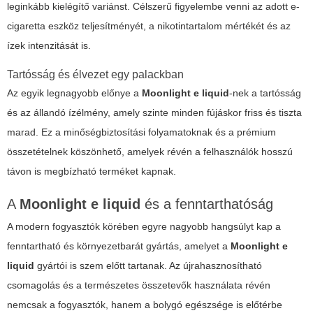
leginkább kielégítő variánst. Célszerű figyelembe venni az adott e-
cigaretta eszköz teljesítményét, a nikotintartalom mértékét és az
ízek intenzitását is.
Tartósság és élvezet egy palackban
Az egyik legnagyobb előnye a
Moonlight e liquid
-nek a tartósság
és az állandó ízélmény, amely szinte minden fújáskor friss és tiszta
marad. Ez a minőségbiztosítási folyamatoknak és a prémium
összetételnek köszönhető, amelyek révén a felhasználók hosszú
távon is megbízható terméket kapnak.
A
Moonlight e liquid
és a fenntarthatóság
A modern fogyasztók körében egyre nagyobb hangsúlyt kap a
fenntartható és környezetbarát gyártás, amelyet a
Moonlight e
liquid
gyártói is szem előtt tartanak. Az újrahasznosítható
csomagolás és a természetes összetevők használata révén
nemcsak a fogyasztók, hanem a bolygó egészsége is előtérbe