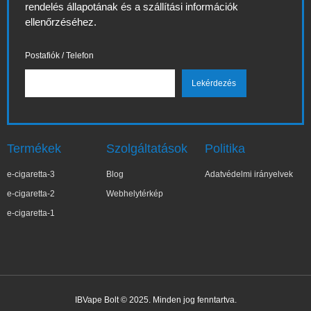
rendelés állapotának és a szállítási információk
ellenőrzéséhez.
Postafiók / Telefon
Termékek
Szolgáltatások
Politika
e-cigaretta-3
Blog
Adatvédelmi irányelvek
e-cigaretta-2
Webhelytérkép
e-cigaretta-1
IBVape Bolt © 2025. Minden jog fenntartva.
✕
Su**Gghj