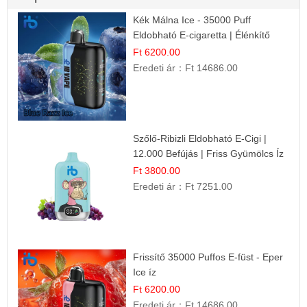
Kék Málna Ice - 35000 Puff
Eldobható E-cigaretta | Élénkítő
Gyümölcsös Frissesség!
Ft 6200.00
Eredeti ár：
Ft 14686.00
Szőlő-Ribizli Eldobható E-Cigi |
12.000 Befújás | Friss Gyümölcs Íz
Ft 3800.00
Eredeti ár：
Ft 7251.00
Frissítő 35000 Puffos E-füst - Eper
Ice íz
Ft 6200.00
Eredeti ár：
Ft 14686.00