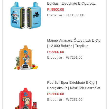
Befújás | Eldobható E-Cigaretta
Ft 5500.00
Eredeti ár：
Ft 11932.00
Mangó-Ananász-Őszibarack E-Cigi
| 12.000 Befújás | Tropikus
Gyümölcs Íz
Ft 3800.00
Eredeti ár：
Ft 7251.00
Red Bull Eper Eldobható E-Cigi |
Energiaital Íz | Készülék Használat
Ft 3800.00
Eredeti ár：
Ft 7251.00