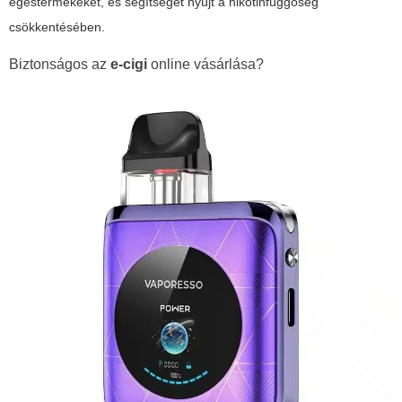
égéstermékeket, és segítséget nyújt a nikotinfüggőség
csökkentésében.
Biztonságos az
e-cigi
online vásárlása?