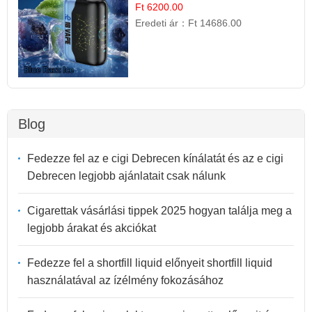
Gyümölcsös Frissesség!
Ft 6200.00
Eredeti ár：
Ft 14686.00
Blog
Fedezze fel az e cigi Debrecen kínálatát és az e cigi
Debrecen legjobb ajánlatait csak nálunk
Cigarettak vásárlási tippek 2025 hogyan találja meg a
legjobb árakat és akciókat
Fedezze fel a shortfill liquid előnyeit shortfill liquid
használatával az ízélmény fokozásához