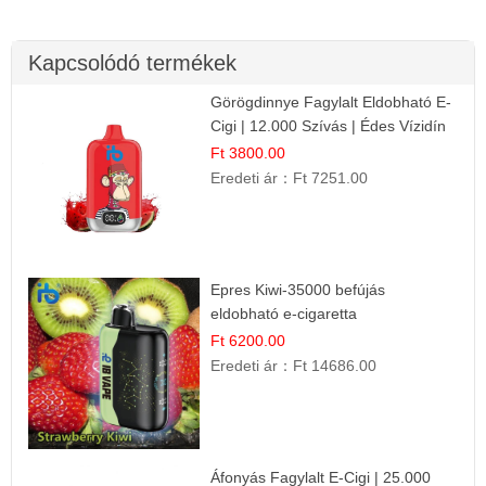
Kapcsolódó termékek
Görögdinnye Fagylalt Eldobható E-
Cigi | 12.000 Szívás | Édes Vízidín
Íz
Ft 3800.00
Eredeti ár：
Ft 7251.00
Epres Kiwi-35000 befújás
eldobható e-cigaretta
Ft 6200.00
Eredeti ár：
Ft 14686.00
Áfonyás Fagylalt E-Cigi | 25.000