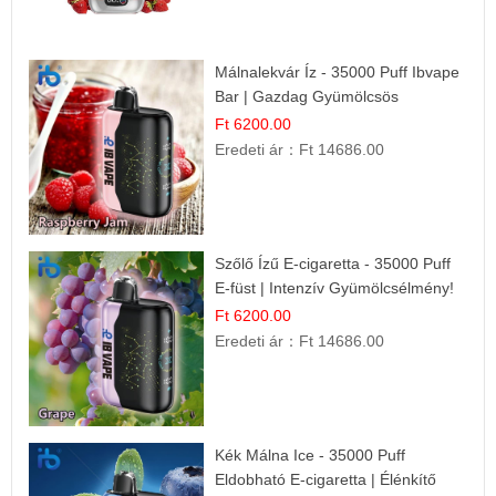
Málnalekvár Íz - 35000 Puff Ibvape
Bar | Gazdag Gyümölcsös
Ízélmény!
Ft 6200.00
Eredeti ár：
Ft 14686.00
Szőlő Ízű E-cigaretta - 35000 Puff
E-füst | Intenzív Gyümölcsélmény!
Ft 6200.00
Eredeti ár：
Ft 14686.00
Kék Málna Ice - 35000 Puff
Eldobható E-cigaretta | Élénkítő