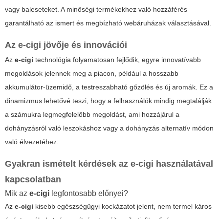
vagy baleseteket. A minőségi termékekhez való hozzáférés
garantálható az ismert és megbízható webáruházak választásával.
Az
e-cigi
jövője és innovációi
Az
e-cigi
technológia folyamatosan fejlődik, egyre innovatívabb
megoldások jelennek meg a piacon, például a hosszabb
akkumulátor-üzemidő, a testreszabható gőzölés és új aromák. Ez a
dinamizmus lehetővé teszi, hogy a felhasználók mindig megtalálják
a számukra legmegfelelőbb megoldást, ami hozzájárul a
dohányzásról való leszokáshoz vagy a dohányzás alternatív módon
való élvezetéhez.
Gyakran ismételt kérdések az
e-cigi
használatával
kapcsolatban
Mik az
e-cigi
legfontosabb előnyei?
Az
e-cigi
kisebb egészségügyi kockázatot jelent, nem termel káros