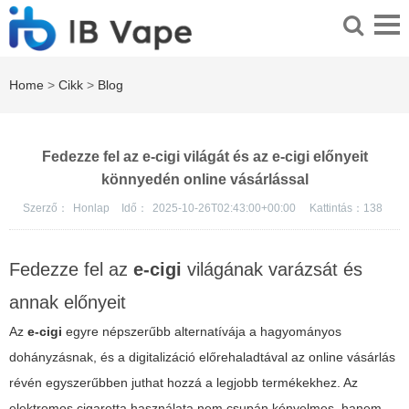
Home
>
Cikk
>
Blog
Fedezze fel az e-cigi világát és az e-cigi előnyeit
könnyedén online vásárlással
Szerző：
Honlap
Idő：
2025-10-26T02:43:00+00:00
Kattintás：
138
Fedezze fel az
e-cigi
világának varázsát és
annak előnyeit
Az
e-cigi
egyre népszerűbb alternatívája a hagyományos
dohányzásnak, és a digitalizáció előrehaladtával az online vásárlás
révén egyszerűbben juthat hozzá a legjobb termékekhez. Az
elektromos cigaretta
használata nem csupán kényelmes, hanem