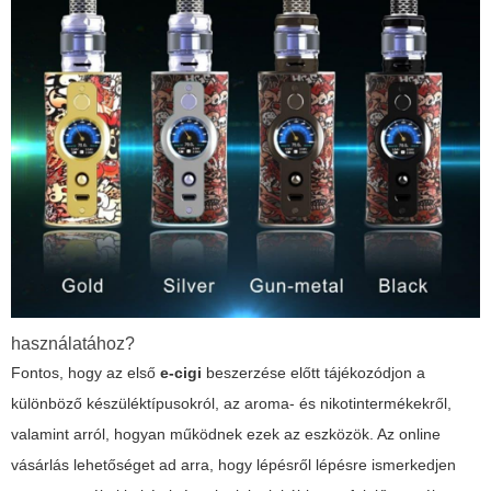
használatához?
Fontos, hogy az első
e-cigi
beszerzése előtt tájékozódjon a
különböző készüléktípusokról, az aroma- és nikotintermékekről,
valamint arról, hogyan működnek ezek az eszközök. Az online
vásárlás lehetőséget ad arra, hogy lépésről lépésre ismerkedjen