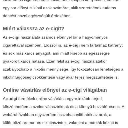
egy sor előnyt is kínál azok számára, akik szeretnének tudatos
döntést hozni egészségük érdekében.
Miért válassza az e-cigit?
Az
e-cigi
használata számos előnnyel bír a hagyományos
cigarettával szemben. Először is, az
e-cigi
nem tartalmaz kátrányt
és sok más káros anyagot, ami miatt kisebb az egészségre
gyakorolt káros hatása. Ezen felül az
e-cigi
használatakor
szabályozható a nikotin mennyisége, így fokozatosan lehetséges a
nikotinfüggőség csökkentése vagy akár teljes megszüntetése is.
Online vásárlás előnyei az
e-cigi
világában
A
e-cigi
termékek online vásárlása egyre inkább terjed,
köszönhetően a széles választéknak és a könnyű hozzáférésnek. A
webáruházakban egyszerűen összehasonlíthatók az árak, a
különböző aroma- és nikotinszintek, valamint a márkák között is