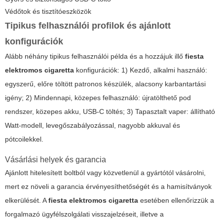
Védőtok és tisztítóeszközök
Tipikus felhasználói profilok és ajánlott
konfigurációk
Alább néhány tipikus felhasználói példa és a hozzájuk illő
fiesta
elektromos cigaretta
konfigurációk: 1) Kezdő, alkalmi használó:
egyszerű, előre töltött patronos készülék, alacsony karbantartási
igény; 2) Mindennapi, közepes felhasználó: újratölthető pod
rendszer, közepes akku, USB-C töltés; 3) Tapasztalt vaper: állítható
Watt-modell, levegőszabályozással, nagyobb akkuval és
pótcoilekkel.
Vásárlási helyek és garancia
Ajánlott hitelesített boltból vagy közvetlenül a gyártótól vásárolni,
mert ez növeli a garancia érvényesíthetőségét és a hamisítványok
elkerülését. A
fiesta elektromos cigaretta
esetében ellenőrizzük a
forgalmazó ügyfélszolgálati visszajelzéseit, illetve a