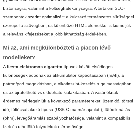
biztonságra, valamint a költséghatékonyságra. A tartalom SEO-
szempontok szerint optimalizált: a kulcsszó természetes sűrűséggel
szerepel a szövegben, és különböző HTML elemekkel is kiemeljük
a releváns kifejezéseket a jobb láthatóság érdekében.
Mi az, ami megkülönbözteti a piacon lévő
modelleket?
A
fiesta elektromos cigaretta
típusok között elsődleges
különbségek adódnak az akkumulátor kapacitásában (mAh), a
patron/pod megoldásban, a nikotinszint-kezelés rugalmasságában
és az újratölthető vs eldobható kialakításban. A vásárlóknak
érdemes mérlegelniük a következő paramétereket: üzemidő, töltési
idő, töltőcsatlakozó típusa (USB-C ma már ajánlott), fűtőellenállás
(ohm), levegőáramlás szabályozhatósága, valamint a kompatibilis
ízek és utántöltő folyadékok elérhetősége.