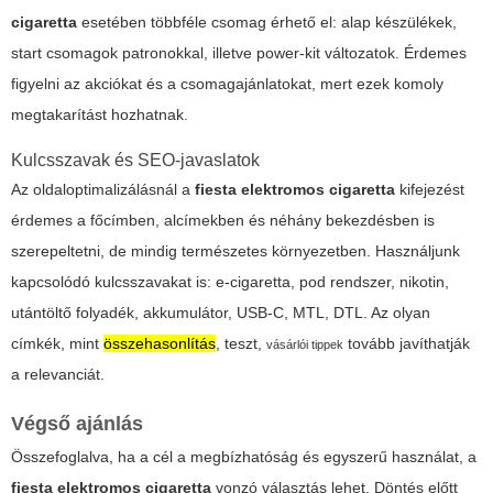
cigaretta
esetében többféle csomag érhető el: alap készülékek,
start csomagok patronokkal, illetve power-kit változatok. Érdemes
figyelni az akciókat és a csomagajánlatokat, mert ezek komoly
megtakarítást hozhatnak.
Kulcsszavak és SEO-javaslatok
Az oldaloptimalizálásnál a
fiesta elektromos cigaretta
kifejezést
érdemes a főcímben, alcímekben és néhány bekezdésben is
szerepeltetni, de mindig természetes környezetben. Használjunk
kapcsolódó kulcsszavakat is: e-cigaretta, pod rendszer, nikotin,
utántöltő folyadék, akkumulátor, USB-C, MTL, DTL. Az olyan
címkék, mint
összehasonlítás
,
teszt
,
tovább javíthatják
vásárlói tippek
a relevanciát.
Végső ajánlás
Összefoglalva, ha a cél a megbízhatóság és egyszerű használat, a
fiesta elektromos cigaretta
vonzó választás lehet. Döntés előtt