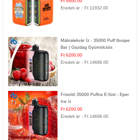
Ft 5500.00
Eredeti ár：
Ft 11932.00
Málnalekvár Íz - 35000 Puff Ibvape
Bar | Gazdag Gyümölcsös
Ízélmény!
Ft 6200.00
Eredeti ár：
Ft 14686.00
Frissítő 35000 Puffos E-füst - Eper
Ice íz
Ft 6200.00
Eredeti ár：
Ft 14686.00