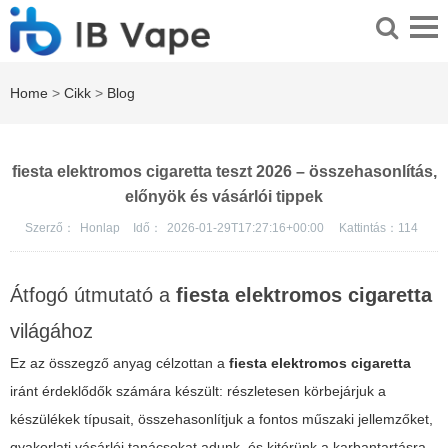
Home
>
Cikk
>
Blog
fiesta elektromos cigaretta teszt 2026 – összehasonlítás,
előnyök és vásárlói tippek
Szerző：
Honlap
Idő：
2026-01-29T17:27:16+00:00
Kattintás：
114
Átfogó útmutató a
fiesta elektromos cigaretta
világához
Ez az összegző anyag célzottan a
fiesta elektromos cigaretta
iránt érdeklődők számára készült: részletesen körbejárjuk a
készülékek típusait, összehasonlítjuk a fontos műszaki jellemzőket,
gyakorlati vásárlói tanácsokat adunk, és kitérünk a karbantartásra,