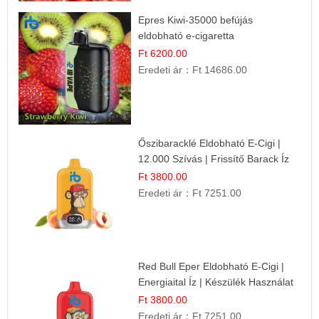
Epres Kiwi-35000 befújás
eldobható e-cigaretta
Ft 6200.00
Eredeti ár：
Ft 14686.00
Őszibaracklé Eldobható E-Cigi |
12.000 Szívás | Frissítő Barack Íz
Ft 3800.00
Eredeti ár：
Ft 7251.00
Red Bull Eper Eldobható E-Cigi |
Energiaital Íz | Készülék Használat
Ft 3800.00
Eredeti ár：
Ft 7251.00