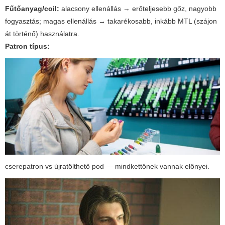
Fűtőanyag/coil:
alacsony ellenállás → erőteljesebb gőz, nagyobb
fogyasztás; magas ellenállás → takarékosabb, inkább MTL (szájon
át történő) használatra.
Patron típus:
cserepatron vs újratölthető pod — mindkettőnek vannak előnyei.