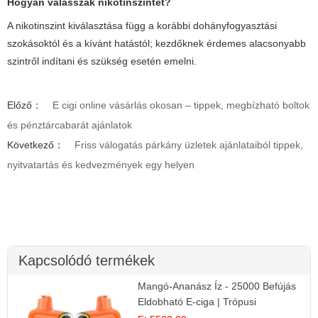
Hogyan válasszak nikotinszintet?
A nikotinszint kiválasztása függ a korábbi dohányfogyasztási
szokásoktól és a kívánt hatástól; kezdőknek érdemes alacsonyabb
szintről indítani és szükség esetén emelni.
Előző：
E cigi online vásárlás okosan – tippek, megbízható boltok
és pénztárcabarát ajánlatok
Következő：
Friss válogatás párkány üzletek ajánlataiból tippek,
nyitvatartás és kedvezmények egy helyen
Kapcsolódó termékek
Mangó-Ananász Íz - 25000 Befújás
Eldobható E-ciga | Trópusi
Gyümölcs Élmény!