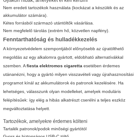
Gyakori hibák, amelyeket el kell kerülni
Nem eredeti tartozékok használata (kockázat a készülék és az
akkumulátor számára).
Kétes forrásból származó utántöltők vásárlása.
Nem megfelelő tárolás (extrém hő, közvetlen napfény).
Fenntarthatóság és hulladékkezelés
A környezetvédelem szempontjából előnyösebb az újratölthető
megoldás az egy alkalomra gyártott, eldobható alternatívákkal
szemben. A
fiesta elektromos cigaretta
esetében érdemes
utánanézni, hogy a gyártó milyen visszavételi vagy újrahasznosítási
programot kínál az akkumulátorok és patronok kezelésére. Ha
lehetséges, válasszunk olyan modelleket, amelyek moduláris
felépítésűek: így elég a hibás alkatrészt cserélni a teljes eszköz
megváltoztatása helyett.
Tartozékok, amelyekre érdemes költeni
Tartalék patronok/podok minőségi gyártótól
Gyors és biztonságos USB-C töltő