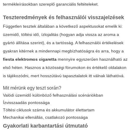
termékleírásokban szereplő garanciális feltételeket.
Teszteredmények és felhasználói visszajelzések
Független tesztek általában a következő aspektusokat emelik ki:
üzemidő, töltési idő, ízlojalitás (hogyan adja vissza az aroma a
gyártó állítása szerint), és a tartósság. A felhasználói értékelések
gyakran kitérnek a mindennapi megbízhatóságra és arra, hogy a
fiesta elektromos cigaretta
mennyire egyszerűen használható az
első héten. Hasznos a közösségi fórumokon és értékelő oldalakon
is tájékozódni, mert hosszútávú tapasztalatok itt válnak láthatóvá.
Mit mérünk egy teszt során?
Valódi üzemidő különböző felhasználási scénáriókban
Ízvisszaadás pontossága
Töltési ciklusok száma és akkumulátor élettartam
Mechanikai ellenállás, csatlakozó pontossága
Gyakorlati karbantartási útmutató