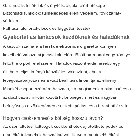
Garanciális feltételek és ügyfélszolgálat elérhetősége
Biztonsági funkciók: túlmelegedés elleni védelem, rövidzárlat-
védelem
Felhasználói értékelések és független tesztek
Gyakorlatias tanácsok kezdőknek és haladóknak
A kezdők számára a
fiesta elektromos cigaretta
könnyen
kezelhető változatai javasoltak: előre töltött patronnal vagy könnyen
feltölthető pod rendszerrel. Haladók viszont érdemesebb egy
állítható teljesítményű készüléket választani, ahol a
levegőszabályozás és a watt beállítása finomítja az élményt.
Mindkét csoport számára hasznos, ha megismerik a nikotinsó és a
szabad bázisú nikotin közötti különbséget, mert ez nagyban
befolyásolja a zökkenőmentes nikotinpótlást és a throat hit érzetet.
Hogyan csökkenthető a költség hosszú távon?
Az üzemeltetési költségek csökkenthetők újratölthető podok és
utántöltő folyadékok használatával, illetve a megfelelő töltési