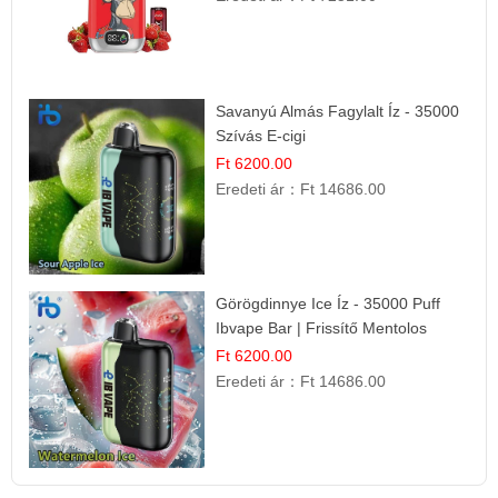
Savanyú Almás Fagylalt Íz - 35000
Szívás E-cigi
Ft 6200.00
Eredeti ár：
Ft 14686.00
Görögdinnye Ice Íz - 35000 Puff
Ibvape Bar | Frissítő Mentolos
Élmény!
Ft 6200.00
Eredeti ár：
Ft 14686.00