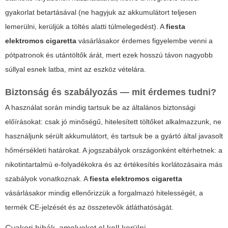
gyakorlat betartásával (ne hagyjuk az akkumulátort teljesen
lemerülni, kerüljük a töltés alatti túlmelegedést). A
fiesta
elektromos cigaretta
vásárlásakor érdemes figyelembe venni a
pótpatronok és utántöltők árát, mert ezek hosszú távon nagyobb
súllyal esnek latba, mint az eszköz vételára.
Biztonság és szabályozás — mit érdemes tudni?
A használat során mindig tartsuk be az általános biztonsági
előírásokat: csak jó minőségű, hitelesített töltőket alkalmazzunk, ne
használjunk sérült akkumulátort, és tartsuk be a gyártó által javasolt
hőmérsékleti határokat. A jogszabályok országonként eltérhetnek: a
nikotintartalmú e-folyadékokra és az értékesítés korlátozásaira más
szabályok vonatkoznak. A
fiesta elektromos cigaretta
vásárlásakor mindig ellenőrizzük a forgalmazó hitelességét, a
termék CE-jelzését és az összetevők átláthatóságát.