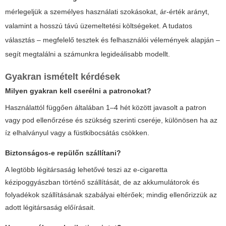
mérlegeljük a személyes használati szokásokat, ár-érték arányt,
valamint a hosszú távú üzemeltetési költségeket. A tudatos
választás – megfelelő tesztek és felhasználói vélemények alapján –
segít megtalálni a számunkra legideálisabb modellt.
Gyakran ismételt kérdések
Milyen gyakran kell cserélni a patronokat?
Használattól függően általában 1–4 hét között javasolt a patron
vagy pod ellenőrzése és szükség szerinti cseréje, különösen ha az
íz elhalványul vagy a füstkibocsátás csökken.
Biztonságos-e repülőn szállítani?
A legtöbb légitársaság lehetővé teszi az e-cigaretta
kézipoggyászban történő szállítását, de az akkumulátorok és
folyadékok szállításának szabályai eltérőek; mindig ellenőrizzük az
adott légitársaság előírásait.