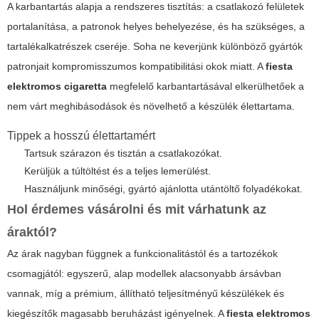
A karbantartás alapja a rendszeres tisztítás: a csatlakozó felületek
portalanítása, a patronok helyes behelyezése, és ha szükséges, a
tartalékalkatrészek cseréje. Soha ne keverjünk különböző gyártók
patronjait kompromisszumos kompatibilitási okok miatt. A
fiesta
elektromos cigaretta
megfelelő karbantartásával elkerülhetőek a
nem várt meghibásodások és növelhető a készülék élettartama.
Tippek a hosszú élettartamért
Tartsuk szárazon és tisztán a csatlakozókat.
Kerüljük a túltöltést és a teljes lemerülést.
Használjunk minőségi, gyártó ajánlotta utántöltő folyadékokat.
Hol érdemes vásárolni és mit várhatunk az
áraktól?
Az árak nagyban függnek a funkcionalitástól és a tartozékok
csomagjától: egyszerű, alap modellek alacsonyabb ársávban
vannak, míg a prémium, állítható teljesítményű készülékek és
kiegészítők magasabb beruházást igényelnek. A
fiesta elektromos