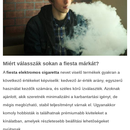
Miért válasszák sokan a
fiesta
márkát?
A
fiesta elektromos cigaretta
nevet viselő termékek gyakran a
következő értékeket képviselik: kedvező ár-érték arány, egyszerű
használat kezdők számára, és széles körű ízválaszték. Azoknak
ajánlott, akik szeretnék minimalizálni a karbantartási igényt, de
mégis megbízható, stabil teljesítményt várnak el. Ugyanakkor
komoly hobbisták is találhatnak prémiumabb kiviteleket a
kínálatban, amelyek részletesebb beállítási lehetőségeket
nyújtanak.