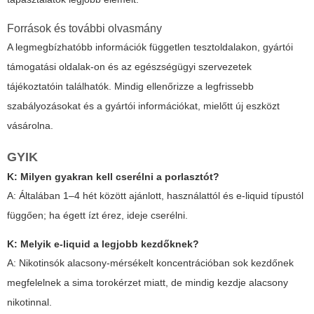
Források és további olvasmány
A legmegbízhatóbb információk független tesztoldalakon, gyártói
támogatási oldalak-on és az egészségügyi szervezetek
tájékoztatóin találhatók. Mindig ellenőrizze a legfrissebb
szabályozásokat és a gyártói információkat, mielőtt új eszközt
vásárolna.
GYIK
K: Milyen gyakran kell cserélni a porlasztót?
A: Általában 1–4 hét között ajánlott, használattól és e-liquid típustól
függően; ha égett ízt érez, ideje cserélni.
K: Melyik e-liquid a legjobb kezdőknek?
A: Nikotinsók alacsony-mérsékelt koncentrációban sok kezdőnek
megfelelnek a sima torokérzet miatt, de mindig kezdje alacsony
nikotinnal.