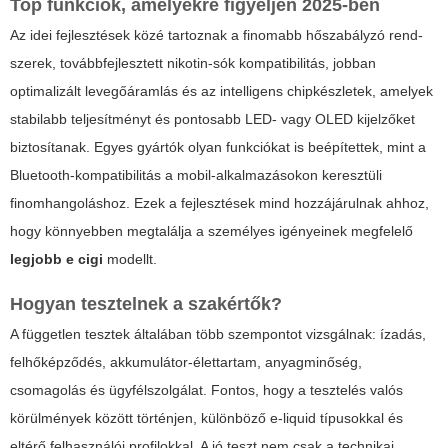
Top funkciók, amelyekre figyeljen 2025-ben
Az idei fejlesztések közé tartoznak a finomabb hőszabályzó rend-
szerek, továbbfejlesztett nikotin-sók kompatibilitás, jobban
optimalizált levegőáramlás és az intelligens chipkészletek, amelyek
stabilabb teljesítményt és pontosabb LED- vagy OLED kijelzőket
biztosítanak. Egyes gyártók olyan funkciókat is beépítettek, mint a
Bluetooth-kompatibilitás a mobil-alkalmazásokon keresztüli
finomhangoláshoz. Ezek a fejlesztések mind hozzájárulnak ahhoz,
hogy könnyebben megtalálja a személyes igényeinek megfelelő
legjobb e cigi
modellt.
Hogyan tesztelnek a szakértők?
A független tesztek általában több szempontot vizsgálnak: ízadás,
felhőképződés, akkumulátor-élettartam, anyagminőség,
csomagolás és ügyfélszolgálat. Fontos, hogy a tesztelés valós
körülmények között történjen, különböző e-liquid típusokkal és
eltérő felhasználói profilokkal. A jó teszt nem csak a technikai