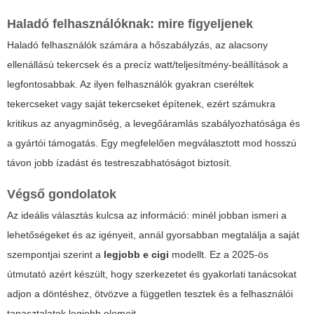
Haladó felhasználóknak: mire figyeljenek
Haladó felhasználók számára a hőszabályzás, az alacsony
ellenállású tekercsek és a precíz watt/teljesítmény-beállítások a
legfontosabbak. Az ilyen felhasználók gyakran cseréltek
tekercseket vagy saját tekercseket építenek, ezért számukra
kritikus az anyagminőség, a levegőáramlás szabályozhatósága és
a gyártói támogatás. Egy megfelelően megválasztott mod hosszú
távon jobb ízadást és testreszabhatóságot biztosít.
Végső gondolatok
Az ideális választás kulcsa az információ: minél jobban ismeri a
lehetőségeket és az igényeit, annál gyorsabban megtalálja a saját
szempontjai szerint a
legjobb e cigi
modellt. Ez a 2025-ös
útmutató azért készült, hogy szerkezetet és gyakorlati tanácsokat
adjon a döntéshez, ötvözve a független tesztek és a felhasználói
tapasztalatok legjobb elemeit.