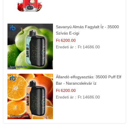
Savanyú Almás Fagylalt Íz - 35000
Szívás E-cigi
Ft 6200.00
Eredeti ár：
Ft 14686.00
Állandó elfogyasztás: 35000 Puff Elf
Bar - Narancslekvár íz
Ft 6200.00
Eredeti ár：
Ft 14686.00