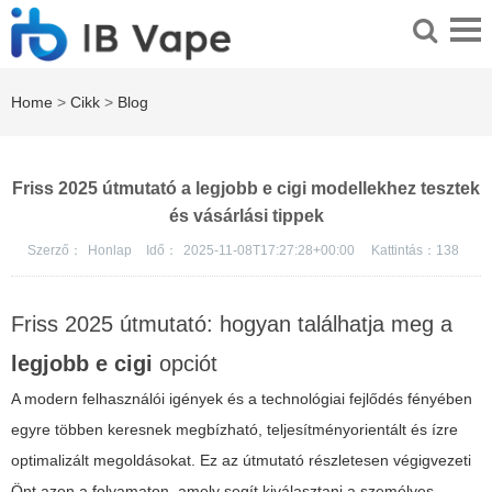
Home
>
Cikk
>
Blog
Friss 2025 útmutató a legjobb e cigi modellekhez tesztek
és vásárlási tippek
Szerző：
Honlap
Idő：
2025-11-08T17:27:28+00:00
Kattintás：
138
Friss 2025 útmutató: hogyan találhatja meg a
legjobb e cigi
opciót
A modern felhasználói igények és a technológiai fejlődés fényében
egyre többen keresnek megbízható, teljesítményorientált és ízre
optimalizált megoldásokat. Ez az útmutató részletesen végigvezeti
Önt azon a folyamaton, amely segít kiválasztani a személyes