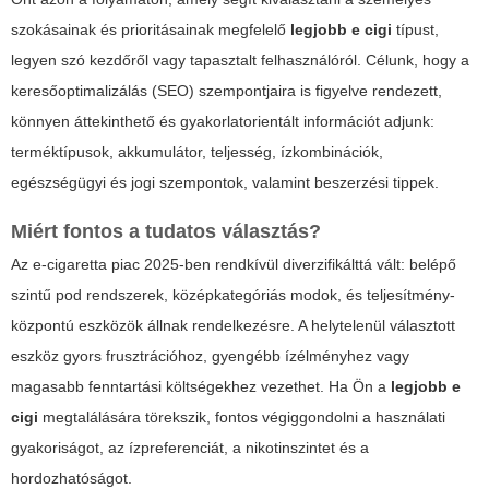
szokásainak és prioritásainak megfelelő
legjobb e cigi
típust,
legyen szó kezdőről vagy tapasztalt felhasználóról. Célunk, hogy a
keresőoptimalizálás (SEO) szempontjaira is figyelve rendezett,
könnyen áttekinthető és gyakorlatorientált információt adjunk:
terméktípusok, akkumulátor, teljesség, ízkombinációk,
egészségügyi és jogi szempontok, valamint beszerzési tippek.
Miért fontos a tudatos választás?
Az e-cigaretta piac 2025-ben rendkívül diverzifikálttá vált: belépő
szintű pod rendszerek, középkategóriás modok, és teljesítmény-
központú eszközök állnak rendelkezésre. A helytelenül választott
eszköz gyors frusztrációhoz, gyengébb ízélményhez vagy
magasabb fenntartási költségekhez vezethet. Ha Ön a
legjobb e
cigi
megtalálására törekszik, fontos végiggondolni a használati
gyakoriságot, az ízpreferenciát, a nikotinszintet és a
hordozhatóságot.