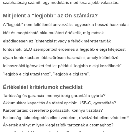
szabhatóság számít, egy moduláris mod lesz a jobb választás.
Mit jelent a "legjobb" az Ön számára?
A "legjobb" nem feltétlenül univerzális: egyesek a hosszú használati
időt és megbízható akkumulátort értékelik, míg mások
elsődlegesen az ízintenzitást vagy a felhők méretét tartják
fontosnak. SEO szempontból érdemes a
legjobb e cigi
kifejezést
olyan kontextusban többszörösen használni, amely különböző
felhasználói igényeket fed le: például "legjobb e cigi kezdőknek",
"legjobb e cigi utazáshoz", "legjobb e cigi ízre".
Értékelési kritériumok checklist
Tartósság és garancia: mennyi ideig garantál a gyártó?
Akkumulátor kapacitás és töltési opciók: USB-C, gyorstöltés?
Karbantartás: cserélhető porlasztók, könnyű tisztítás?
Biztonság: túlmelegedés elleni védelem, rövidzárlat elleni védelem?
Ár-érték arány: milyen kiegészítők tartoznak a csomaghoz?