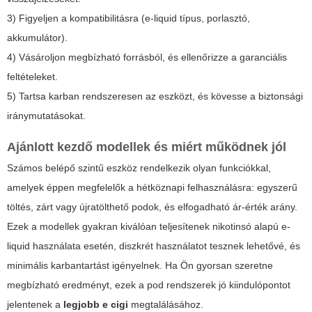
3) Figyeljen a kompatibilitásra (e-liquid típus, porlasztó,
akkumulátor).
4) Vásároljon megbízható forrásból, és ellenőrizze a garanciális
feltételeket.
5) Tartsa karban rendszeresen az eszközt, és kövesse a biztonsági
iránymutatásokat.
Ajánlott kezdő modellek és miért működnek jól
Számos belépő szintű eszköz rendelkezik olyan funkciókkal,
amelyek éppen megfelelők a hétköznapi felhasználásra: egyszerű
töltés, zárt vagy újratölthető podok, és elfogadható ár-érték arány.
Ezek a modellek gyakran kiválóan teljesítenek nikotinsó alapú e-
liquid használata esetén, diszkrét használatot tesznek lehetővé, és
minimális karbantartást igényelnek. Ha Ön gyorsan szeretne
megbízható eredményt, ezek a pod rendszerek jó kiindulópontot
jelentenek a
legjobb e cigi
megtalálásához.