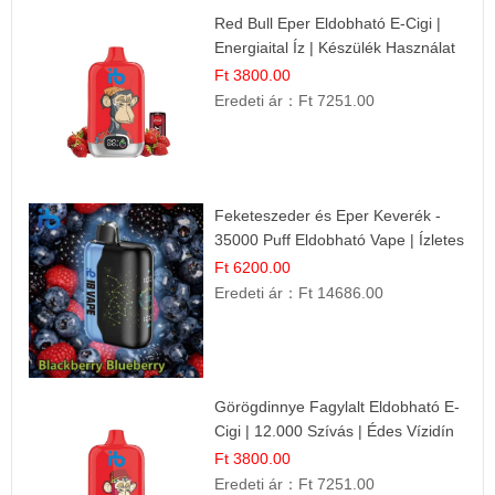
Red Bull Eper Eldobható E-Cigi |
Energiaital Íz | Készülék Használat
Ft 3800.00
Eredeti ár：
Ft 7251.00
Feketeszeder és Eper Keverék -
35000 Puff Eldobható Vape | Ízletes
Gyümölcsökombináció!
Ft 6200.00
Eredeti ár：
Ft 14686.00
Görögdinnye Fagylalt Eldobható E-
Cigi | 12.000 Szívás | Édes Vízidín
Íz
Ft 3800.00
Eredeti ár：
Ft 7251.00