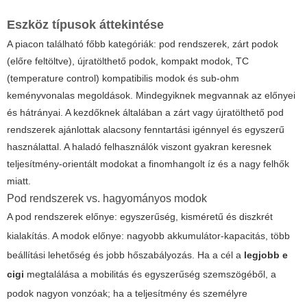
Eszköz típusok áttekintése
A piacon található főbb kategóriák: pod rendszerek, zárt podok
(előre feltöltve), újratölthető podok, kompakt modok, TC
(temperature control) kompatibilis modok és sub-ohm
keményvonalas megoldások. Mindegyiknek megvannak az előnyei
és hátrányai. A kezdőknek általában a zárt vagy újratölthető pod
rendszerek ajánlottak alacsony fenntartási igénnyel és egyszerű
használattal. A haladó felhasználók viszont gyakran keresnek
teljesítmény-orientált modokat a finomhangolt íz és a nagy felhők
miatt.
Pod rendszerek vs. hagyományos modok
A pod rendszerek előnye: egyszerűség, kisméretű és diszkrét
kialakítás. A modok előnye: nagyobb akkumulátor-kapacitás, több
beállítási lehetőség és jobb hőszabályozás. Ha a cél a
legjobb e
cigi
megtalálása a mobilitás és egyszerűség szemszögéből, a
podok nagyon vonzóak; ha a teljesítmény és személyre