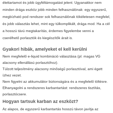
élettartamot és jobb ügyféltámogatást jelent. Ugyanakkor nem
minden drága eszköz jobb minden felhasználónak: egy egyszerű,
megbízható pod rendszer sok felhasználónak tökéletesen megfelel,
és jobb választás lehet, mint egy túlkomplikált, drága mod. Ha a cél
a hosszú távú megtakarítás, érdemes figyelembe venni a
cserélhető porlasztók és kiegészítők árait is.
Gyakori hibák, amelyeket el kell kerülni
Nem megfelelő e-liquid kombináció választása (pl. magas VG
alacsony ellenállású porlasztóhoz).
Túlzott teljesítmény alacsony minőségű porlasztóval, ami égett
ízhez vezet.
Nem figyelni az akkumulátor biztonságára és a megfelelő töltésre.
Elhanyagolni a rendszeres karbantartást: rendszeres tisztítás,
porlasztócsere.
Hogyan tartsuk karban az eszközt?
Az alapos, de egyszerű karbantartás hosszú távon javítja az