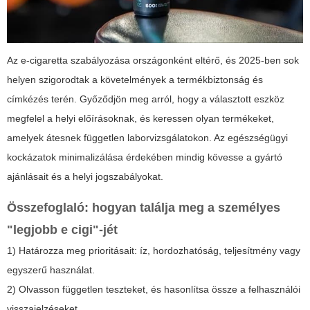
Az e-cigaretta szabályozása országonként eltérő, és 2025-ben sok
helyen szigorodtak a követelmények a termékbiztonság és
címkézés terén. Győződjön meg arról, hogy a választott eszköz
megfelel a helyi előírásoknak, és keressen olyan termékeket,
amelyek átesnek független laborvizsgálatokon. Az egészségügyi
kockázatok minimalizálása érdekében mindig kövesse a gyártó
ajánlásait és a helyi jogszabályokat.
Összefoglaló: hogyan találja meg a személyes
"legjobb e cigi"-jét
1) Határozza meg prioritásait: íz, hordozhatóság, teljesítmény vagy
egyszerű használat.
2) Olvasson független teszteket, és hasonlítsa össze a felhasználói
visszajelzéseket.