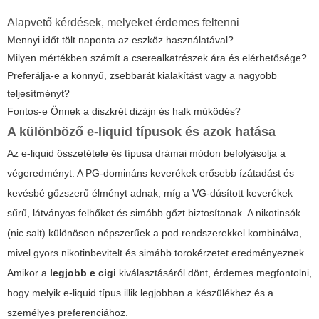
Alapvető kérdések, melyeket érdemes feltenni
Mennyi időt tölt naponta az eszköz használatával?
Milyen mértékben számít a cserealkatrészek ára és elérhetősége?
Preferálja-e a könnyű, zsebbarát kialakítást vagy a nagyobb
teljesítményt?
Fontos-e Önnek a diszkrét dizájn és halk működés?
A különböző e-liquid típusok és azok hatása
Az e-liquid összetétele és típusa drámai módon befolyásolja a
végeredményt. A PG-domináns keverékek erősebb ízátadást és
kevésbé gőzszerű élményt adnak, míg a VG-dúsított keverékek
sűrű, látványos felhőket és simább gőzt biztosítanak. A nikotinsók
(nic salt) különösen népszerűek a pod rendszerekkel kombinálva,
mivel gyors nikotinbevitelt és simább torokérzetet eredményeznek.
Amikor a
legjobb e cigi
kiválasztásáról dönt, érdemes megfontolni,
hogy melyik e-liquid típus illik legjobban a készülékhez és a
személyes preferenciához.