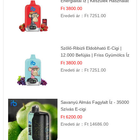
Energiaital Íz | Készülék Használat
Ft 3800.00
Eredeti ár：
Ft 7251.00
Szőlő-Ribizli Eldobható E-Cigi |
12.000 Befújás | Friss Gyümölcs Íz
Ft 3800.00
Eredeti ár：
Ft 7251.00
Savanyú Almás Fagylalt Íz - 35000
Szívás E-cigi
Ft 6200.00
Eredeti ár：
Ft 14686.00