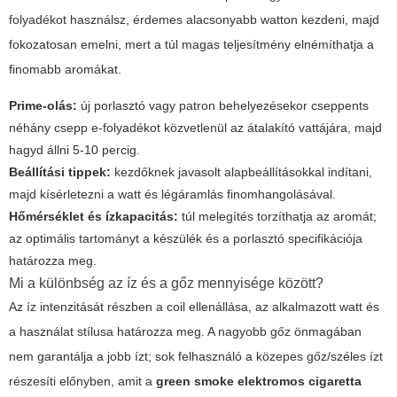
folyadékot használsz, érdemes alacsonyabb watton kezdeni, majd
fokozatosan emelni, mert a túl magas teljesítmény elnémíthatja a
finomabb aromákat.
Prime-olás:
új porlasztó vagy patron behelyezésekor cseppents
néhány csepp e-folyadékot közvetlenül az átalakító vattájára, majd
hagyd állni 5-10 percig.
Beállítási tippek:
kezdőknek javasolt alapbeállításokkal indítani,
majd kísérletezni a watt és légáramlás finomhangolásával.
Hőmérséklet és ízkapacitás:
túl melegítés torzíthatja az aromát;
az optimális tartományt a készülék és a porlasztó specifikációja
határozza meg.
Mi a különbség az íz és a gőz mennyisége között?
Az íz intenzitását részben a coil ellenállása, az alkalmazott watt és
a használat stílusa határozza meg. A nagyobb gőz önmagában
nem garantálja a jobb ízt; sok felhasználó a közepes gőz/széles ízt
részesíti előnyben, amit a
green smoke elektromos cigaretta