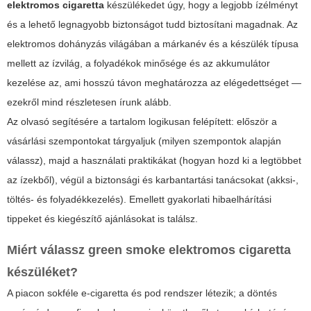
elektromos cigaretta
készülékedet úgy, hogy a legjobb ízélményt
és a lehető legnagyobb biztonságot tudd biztosítani magadnak. Az
elektromos dohányzás világában a márkanév és a készülék típusa
mellett az ízvilág, a folyadékok minősége és az akkumulátor
kezelése az, ami hosszú távon meghatározza az elégedettséget —
ezekről mind részletesen írunk alább.
Az olvasó segítésére a tartalom logikusan felépített: először a
vásárlási szempontokat tárgyaljuk (
milyen szempontok alapján
válassz
), majd a használati praktikákat (
hogyan hozd ki a legtöbbet
az ízekből
), végül a biztonsági és karbantartási tanácsokat (
akksi-,
töltés- és folyadékkezelés
). Emellett gyakorlati hibaelhárítási
tippeket és kiegészítő ajánlásokat is találsz.
Miért válassz
green smoke elektromos cigaretta
készüléket?
A piacon sokféle e-cigaretta és pod rendszer létezik; a döntés