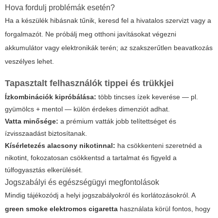
Hova fordulj problémák esetén?
Ha a készülék hibásnak tűnik, keresd fel a hivatalos szervizt vagy a
forgalmazót. Ne próbálj meg otthoni javításokat végezni
akkumulátor vagy elektronikák terén; az szakszerűtlen beavatkozás
veszélyes lehet.
Tapasztalt felhasználók tippei és trükkjei
Ízkombinációk kipróbálása:
több tincses ízek keverése — pl.
gyümölcs + mentol — külön érdekes dimenziót adhat.
Vatta minősége:
a prémium vatták jobb telítettséget és
ízvisszaadást biztosítanak.
Kísérletezés alacsony nikotinnal:
ha csökkenteni szeretnéd a
nikotint, fokozatosan csökkentsd a tartalmat és figyeld a
túlfogyasztás elkerülését.
Jogszabályi és egészségügyi megfontolások
Mindig tájékozódj a helyi jogszabályokról és korlátozásokról. A
green smoke elektromos cigaretta
használata körül fontos, hogy