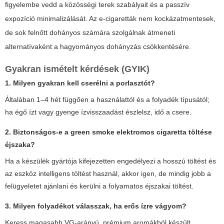
figyelembe vedd a közösségi terek szabályait és a passzív
expozíció minimalizálását. Az e-cigaretták nem kockázatmentesek,
de sok felnőtt dohányos számára szolgálnak átmeneti
alternatívaként a hagyományos dohányzás csökkentésére.
Gyakran ismételt kérdések (GYIK)
1. Milyen gyakran kell cserélni a porlasztót?
Általában 1–4 hét függően a használattól és a folyadék típusától;
ha égő ízt vagy gyenge ízvisszaadást észlelsz, idő a csere.
2. Biztonságos-e a
green smoke elektromos cigaretta
töltése
éjszaka?
Ha a készülék gyártója kifejezetten engedélyezi a hosszú töltést és
az eszköz intelligens töltést használ, akkor igen, de mindig jobb a
felügyeletet ajánlani és kerülni a folyamatos éjszakai töltést.
3. Milyen folyadékot válasszak, ha erős ízre vágyom?
Keress magasabb VG-arányú, prémium aromákból készült