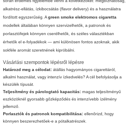
során érdemes figyelembe venni a következőket: megbízhatóság,
alkatrész-ellátás, ízkibocsátás (flavor delivery) és a használatra
fordított egyszerűség. A
green smoke elektromos cigaretta
modellek általában könnyen szervizelhetők, a patronok és
porlasztófejek könnyen cserélhetők, és széles választékban
érhetők el e-folyadékok — ami különösen fontos azoknak, akik
sokféle aromát szeretnének kipróbálni.
Vásárlási szempontok lépésről lépésre
Határozd meg a célodat:
átállás hagyományos cigarettáról,
alkalmi használat, vagy intenzív ízkedvelés? A cél befolyásolja a
készülék típusát.
Teljesítmény és párologtató kapacitás:
magas teljesítményű
eszközöknél gyorsabb gőzképződés és intenzívebb ízélmény
jellemző.
Porlasztók és patronok kompatibilitása:
ellenőrizd, hogy
könnyen beszerezhetőek-e a pótalkatrészek.