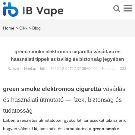
Home
>
Cikk
>
Blog
green smoke elektromos cigaretta vásárlási és
használati tippek az ízvilág és biztonság jegyében
Szerző：
Honlap
Idő：
2025-12-04T17:37:09+00:00
Kattintás：
333
green smoke elektromos cigaretta
vásárlási
és használati útmutató — ízek, biztonság és
tudatosság
Ebben a részletes útmutatóban gyakorlati tanácsokat találsz arról,
hogyan válaszd ki, használd és karbantartsd a
green smoke