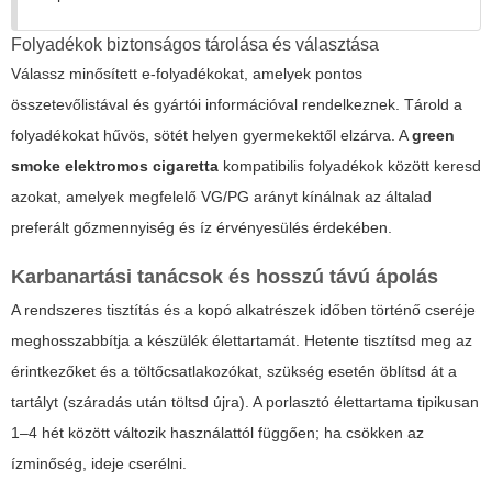
Folyadékok biztonságos tárolása és választása
Válassz minősített e-folyadékokat, amelyek pontos
összetevőlistával és gyártói információval rendelkeznek. Tárold a
folyadékokat hűvös, sötét helyen gyermekektől elzárva. A
green
smoke elektromos cigaretta
kompatibilis folyadékok között keresd
azokat, amelyek megfelelő VG/PG arányt kínálnak az általad
preferált gőzmennyiség és íz érvényesülés érdekében.
Karbanartási tanácsok és hosszú távú ápolás
A rendszeres tisztítás és a kopó alkatrészek időben történő cseréje
meghosszabbítja a készülék élettartamát. Hetente tisztítsd meg az
érintkezőket és a töltőcsatlakozókat, szükség esetén öblítsd át a
tartályt (száradás után töltsd újra). A porlasztó élettartama tipikusan
1–4 hét között változik használattól függően; ha csökken az
ízminőség, ideje cserélni.