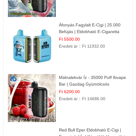
Áfonyás Fagylalt E-Cigi | 25.000
Befújás | Eldobható E-Cigaretta
Ft 5500.00
Eredeti ár：
Ft 11932.00
Málnalekvár Íz - 35000 Puff Ibvape
Bar | Gazdag Gyümölcsös
Ízélmény!
Ft 6200.00
Eredeti ár：
Ft 14686.00
Red Bull Eper Eldobható E-Cigi |