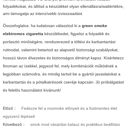
folyadékokat, és állítsd a készüléket olyan ellenállásra/wattértékre,
ami támogatja az intenzívebb ízvisszaadást.
Összefoglalva: ha tudatosan választod ki a
green smoke
elektromos cigaretta
készülékedet, figyelsz a folyadék és
porlasztó minőségére, rendszerezed a töltési és karbantartási
rutinodat, valamint betartod az alapvető biztonsági szabályokat,
hosszú távon élvezetes és biztonságos élményt kapsz. Kísérletezz
finoman az ízekkel, jegyezd fel, mely kombinációk működnek a
legjobban számodra, és mindig tartsd be a gyártói javaslatokat a
karbantartás és a pótalkatrészek cseréje kapcsán. Jó próbálgatást
és felelős használatot kívánunk!
Előző：
Fedezze fel a nosmoke előnyeit és a füstmentes élet
egyszerű lépéseit
Következő：
smok mod vásárlási kalauz és praktikus beállítási