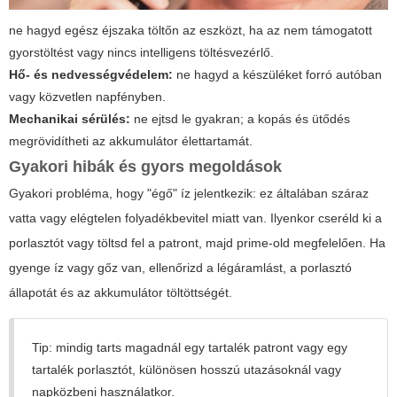
ne hagyd egész éjszaka töltőn az eszközt, ha az nem támogatott
gyorstöltést vagy nincs intelligens töltésvezérlő.
Hő- és nedvességvédelem:
ne hagyd a készüléket forró autóban
vagy közvetlen napfényben.
Mechanikai sérülés:
ne ejtsd le gyakran; a kopás és ütődés
megrövidítheti az akkumulátor élettartamát.
Gyakori hibák és gyors megoldások
Gyakori probléma, hogy "égő" íz jelentkezik: ez általában száraz
vatta vagy elégtelen folyadékbevitel miatt van. Ilyenkor cseréld ki a
porlasztót vagy töltsd fel a patront, majd prime-old megfelelően. Ha
gyenge íz vagy gőz van, ellenőrizd a légáramlást, a porlasztó
állapotát és az akkumulátor töltöttségét.
Tip: mindig tarts magadnál egy tartalék patront vagy egy
tartalék porlasztót, különösen hosszú utazásoknál vagy
napközbeni használatkor.