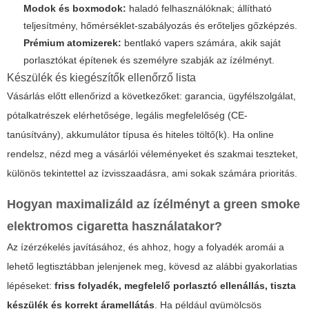
Modok és boxmodok:
haladó felhasználóknak; állítható
teljesítmény, hőmérséklet-szabályozás és erőteljes gőzképzés.
Prémium atomizerek:
bentlakó vapers számára, akik saját
porlasztókat építenek és személyre szabják az ízélményt.
Készülék és kiegészítők ellenőrző lista
Vásárlás előtt ellenőrizd a következőket: garancia, ügyfélszolgálat,
pótalkatrészek elérhetősége, legális megfelelőség (CE-
tanúsítvány), akkumulátor típusa és hiteles töltő(k). Ha online
rendelsz, nézd meg a vásárlói véleményeket és szakmai teszteket,
különös tekintettel az ízvisszaadásra, ami sokak számára prioritás.
Hogyan maximalizáld az ízélményt a
green smoke
elektromos cigaretta
használatakor?
Az ízérzékelés javításához, és ahhoz, hogy a folyadék aromái a
lehető legtisztábban jelenjenek meg, kövesd az alábbi gyakorlatias
lépéseket:
friss folyadék, megfelelő porlasztó ellenállás, tiszta
készülék és korrekt áramellátás
. Ha például gyümölcsös