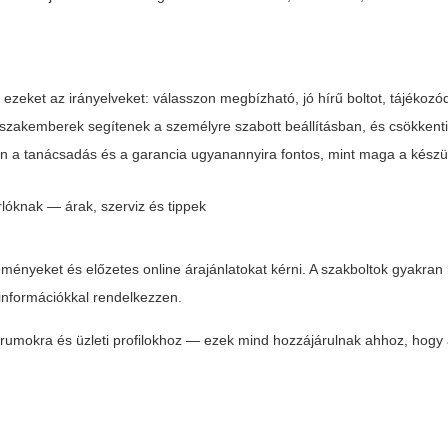
zeket az irányelveket: válasszon megbízható, jó hírű boltot, tájékozód
i szakemberek segítenek a személyre szabott beállításban, és csökkent
én a tanácsadás és a garancia ugyanannyira fontos, mint maga a készü
leményeket és előzetes online árajánlatokat kérni. A szakboltok gyakran
 információkkal rendelkezzen.
órumokra és üzleti profilokhoz — ezek mind hozzájárulnak ahhoz, hogy 