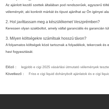
Az ajánlott kezdő szettek általában pod rendszerűek, egyszerű tölt
véleményét, aki konkrét márkát és típust ajánlhat az Ön igényei ala
2. Hol javíttassam meg a készülékemet Veszprémben?
Keressen olyan szakboltot, amely vállal garanciális és garancián túli
3. Milyen költségekre számítsak hosszú távon?
A folyamatos költségek közé tartoznak a folyadékok, tekercsek és 
havi fogyasztását.
Előző：
legjobb e cigi 2025 vásárlási útmutató vélemények teszte
Következő：
Friss e cigi liquid dohánybolt ajánlatok és e cigi li