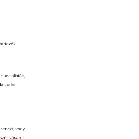
tartozék
 specialisták,
ékozódni
zervizt, vagy
ször vásárol