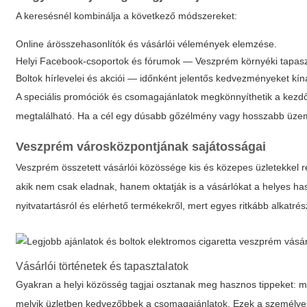
A keresésnél kombinálja a következő módszereket:
Online árösszehasonlítók és vásárlói vélemények elemzése.
Helyi Facebook-csoportok és fórumok — Veszprém környéki tapasz
Boltok hírlevelei és akciói — időnként jelentős kedvezményeket kín
A speciális promóciók és csomagajánlatok megkönnyíthetik a kezd
megtalálható. Ha a cél egy dúsabb gőzélmény vagy hosszabb üzemi
Veszprém városközpontjának sajátosságai
Veszprém összetett vásárlói közössége kis és közepes üzletekkel r
akik nem csak eladnak, hanem oktatják is a vásárlókat a helyes ha
nyitvatartásról és elérhető termékekről, mert egyes ritkább alkatr
Vásárlói történetek és tapasztalatok
Gyakran a helyi közösség tagjai osztanak meg hasznos tippeket: me
melyik üzletben kedvezőbbek a csomagajánlatok. Ezek a személyes 