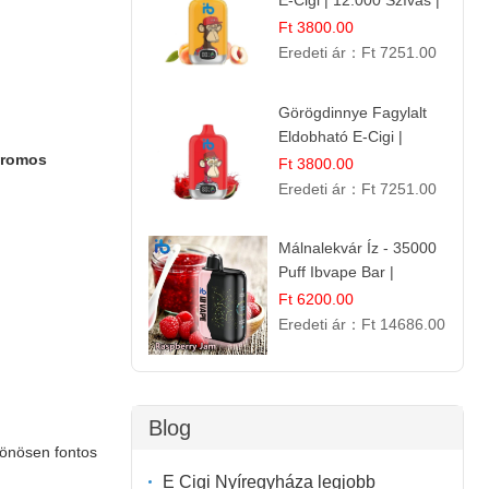
E-Cigi | 12.000 Szívás |
Frissítő Barack Íz
Ft 3800.00
Eredeti ár：
Ft 7251.00
Görögdinnye Fagylalt
Eldobható E-Cigi |
tromos
12.000 Szívás | Édes
Ft 3800.00
Vízidín Íz
Eredeti ár：
Ft 7251.00
Málnalekvár Íz - 35000
Puff Ibvape Bar |
Gazdag Gyümölcsös
Ft 6200.00
Ízélmény!
Eredeti ár：
Ft 14686.00
Blog
ülönösen fontos
E Cigi Nyíregyháza legjobb