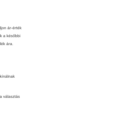
jon ár-érték
ik a későbbi
lék ára.
 kínálnak
a választás