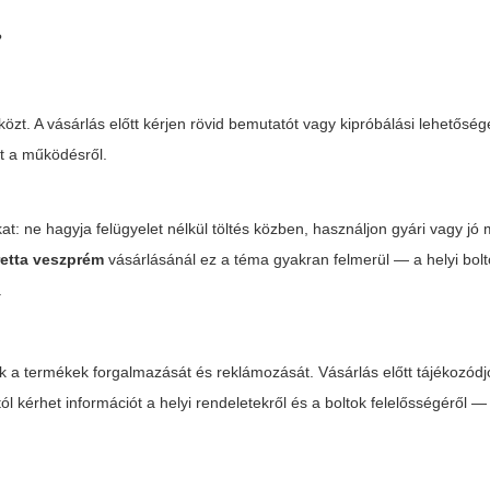
?
zközt. A vásárlás előtt kérjen rövid bemutatót vagy kipróbálási lehetőség
t a működésről.
t: ne hagyja felügyelet nélkül töltés közben, használjon gyári vagy jó
retta veszprém
vásárlásánál ez a téma gyakran felmerül — a helyi bolt
.
k a termékek forgalmazását és reklámozását. Vásárlás előtt tájékozódj
któl kérhet információt a helyi rendeletekről és a boltok felelősségéről 