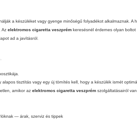
álják a készüléket vagy gyenge minőségű folyadékot alkalmaznak. A he
k. Az
elektromos cigaretta veszprém
keresésnél érdemes olyan boltot 
pot ad a javításról.
.
osztikája.
alapos tisztítás vagy egy új tömítés kell, hogy a készülék ismét optimá
etlen, amikor az
elektromos cigaretta veszprém
szolgáltatásairól van