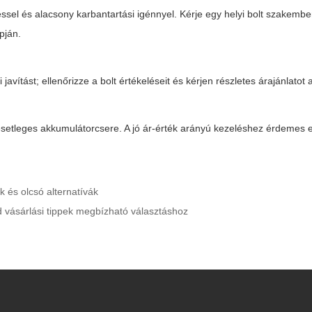
éssel és alacsony karbantartási igénnyel. Kérje egy helyi bolt szakemb
pján.
 javítást; ellenőrizze a bolt értékeléseit és kérjen részletes árajánlatot
esetleges akkumulátorcsere. A jó ár-érték arányú kezeléshez érdemes el
k és olcsó alternatívák
quid vásárlási tippek megbízható választáshoz