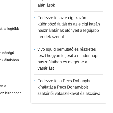
ajánlások
Fedezze fel az e cigi kazán
különböző fajtáit és az e cigi kazán
et; a legtöbb
használatának előnyeit a legújabb
trendek szerint
vivo liquid bemutató és részletes
 minőségű
teszt hogyan teljesít a mindennapi
ok általában
használatban és megéri-e a
vásárlást
Fedezze fel a Pecs Dohanybolt
on a
kínálatát a Pecs Dohanybolt
— ez különösen
szakértői választékával és akcióival