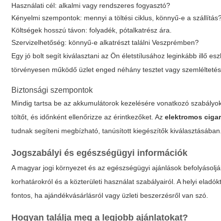
Használati cél: alkalmi vagy rendszeres fogyasztó?
Kényelmi szempontok: mennyi a töltési ciklus, könnyű-e a szállítás
Költségek hosszú távon: folyadék, pótalkatrész ára.
Szervizelhetőség: könnyű-e alkatrészt találni Veszprémben?
Egy jó bolt segít kiválasztani az Ön életstílusához leginkább illő es
törvényesen működő üzlet enged néhány tesztet vagy szemléltetés
Biztonsági szempontok
Mindig tartsa be az akkumulátorok kezelésére vonatkozó szabályoka
töltőt, és időnként ellenőrizze az érintkezőket. Az
elektromos ciga
tudnak segíteni megbízható, tanúsított kiegészítők kiválasztásában
Jogszabályi és egészségügyi információk
A magyar jogi környezet és az egészségügyi ajánlások befolyásoljá
korhatárokról és a közterületi használat szabályairól. A helyi eladó
fontos, ha ajándékvásárlásról vagy üzleti beszerzésről van szó.
Hogyan találja meg a legjobb ajánlatokat?