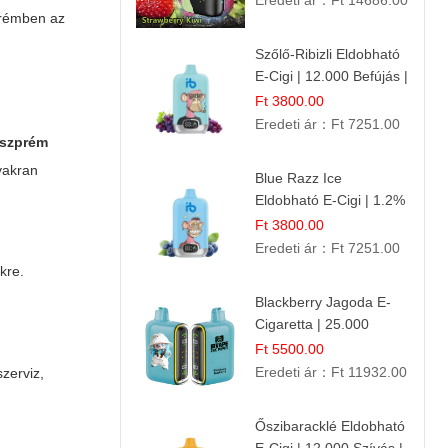
Eredeti ár：
Ft 14686.00
zprémben az
Szőlő-Ribizli Eldobható
E-Cigi | 12.000 Befújás |
Friss Gyümölcs Íz
Ft 3800.00
Eredeti ár：
Ft 7251.00
eszprém
gyakran
Blue Razz Ice
Eldobható E-Cigi | 1.2%
Nikotin | Jéghideg
Ft 3800.00
Málna Íz
Eredeti ár：
Ft 7251.00
kre.
Blackberry Jagoda E-
Cigaretta | 25.000
Szívás | Ízesített E-
Ft 5500.00
Liquid
Eredeti ár：
Ft 11932.00
zerviz,
Őszibaracklé Eldobható