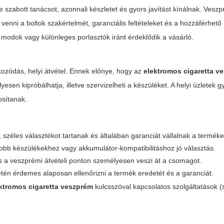
 szabott tanácsot, azonnali készletet és gyors javítást kínálnak. Ves
nni a boltok szakértelmét, garanciális feltételeket és a hozzáférhető
 modok vagy különleges porlasztók iránt érdeklődik a vásárló.
kozódás, helyi átvétel. Ennek előnye, hogy az
elektromos cigaretta v
sen kipróbálhatja, illetve szervizelheti a készüléket. A helyi üzletek 
osítanak.
széles választékot tartanak és általában garanciát vállalnak a terméke
obb készülékekhez vagy akkumulátor-kompatibilitáshoz jó választás.
 a veszprémi átvételi ponton személyesen veszi át a csomagot.
etén érdemes alaposan ellenőrizni a termék eredetét és a garanciát.
ktromos cigaretta veszprém
kulcsszóval kapcsolatos szolgáltatások (s