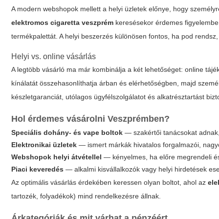
A modern webshopok mellett a helyi üzletek előnye, hogy személyre
elektromos cigaretta veszprém
keresésekor érdemes figyelembe ve
termékpalettát. A helyi beszerzés különösen fontos, ha pod rendsz,
Helyi vs. online vásárlás
A legtöbb vásárló ma már kombinálja a két lehetőséget: online tájé
kínálatát összehasonlíthatja árban és elérhetőségben, majd személye
készletgaranciát, utólagos ügyfélszolgálatot és alkatrésztartást bizt
Hol érdemes vásárolni Veszprémben?
Speciális dohány- és vape boltok
— szakértői tanácsokat adnak, 
Elektronikai üzletek
— ismert márkák hivatalos forgalmazói, nagy
Webshopok helyi átvétellel
— kényelmes, ha előre megrendeli és
Piaci keveredés
— alkalmi kisvállalkozók vagy helyi hirdetések es
Az optimális vásárlás érdekében keressen olyan boltot, ahol az
ele
tartozék, folyadékok) mind rendelkezésre állnak.
Árkategóriák és mit várhat a pénzéért