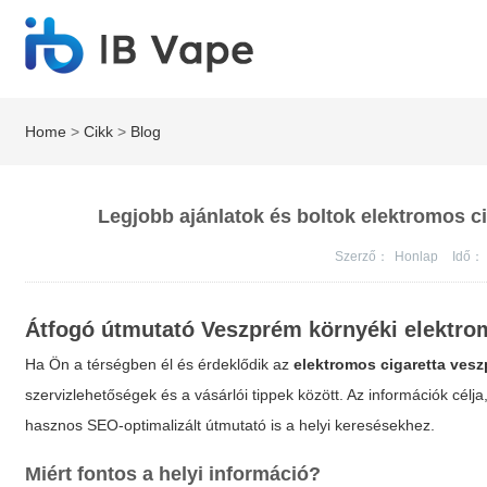
Home
>
Cikk
>
Blog
Legjobb ajánlatok és boltok elektromos c
Szerző：
Honlap
Idő：
Átfogó útmutató Veszprém környéki elektr
Ha Ön a térségben él és érdeklődik az
elektromos cigaretta ves
szervizlehetőségek és a vásárlói tippek között. Az információk célj
hasznos SEO-optimalizált útmutató is a helyi keresésekhez.
Miért fontos a helyi információ?