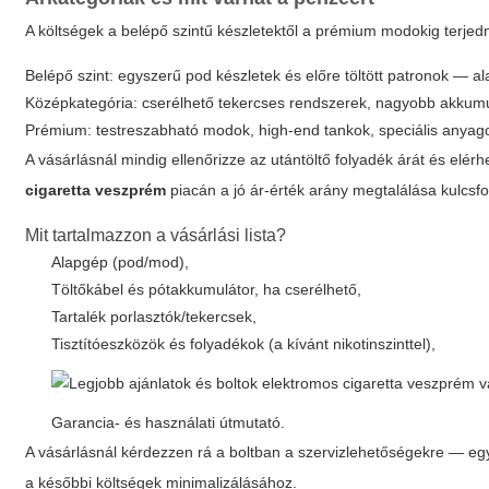
A költségek a belépő szintű készletektől a prémium modokig terjed
Belépő szint: egyszerű pod készletek és előre töltött patronok — 
Középkategória: cserélhető tekercses rendszerek, nagyobb akkumulá
Prémium: testreszabható modok, high-end tankok, speciális anyagok 
A vásárlásnál mindig ellenőrizze az utántöltő folyadék árát és elér
cigaretta veszprém
piacán a jó ár-érték arány megtalálása kulcsf
Mit tartalmazzon a vásárlási lista?
Alapgép (pod/mod),
Töltőkábel és pótakkumulátor, ha cserélhető,
Tartalék porlasztók/tekercsek,
Tisztítóeszközök és folyadékok (a kívánt nikotinszinttel),
Garancia- és használati útmutató.
A vásárlásnál kérdezzen rá a boltban a szervizlehetőségekre — egy j
a későbbi költségek minimalizálásához.