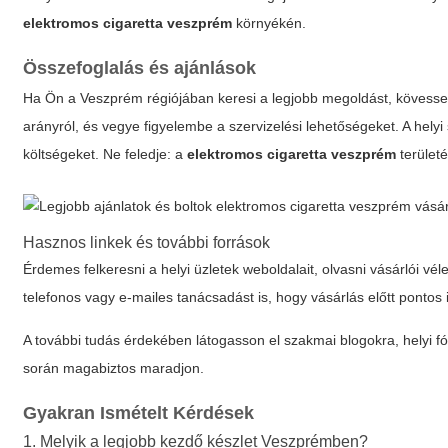
elektromos cigaretta veszprém
környékén.
Összefoglalás és ajánlások
Ha Ön a Veszprém régiójában keresi a legjobb megoldást, kövesse e
arányról, és vegye figyelembe a szervizelési lehetőségeket. A hely
költségeket. Ne feledje: a
elektromos cigaretta veszprém
terület
Hasznos linkek és további források
Érdemes felkeresni a helyi üzletek weboldalait, olvasni vásárlói vé
telefonos vagy e-mailes tanácsadást is, hogy vásárlás előtt pontos
A további tudás érdekében látogasson el szakmai blogokra, helyi f
során magabiztos maradjon.
Gyakran Ismételt Kérdések
1. Melyik a legjobb kezdő készlet Veszprémben?