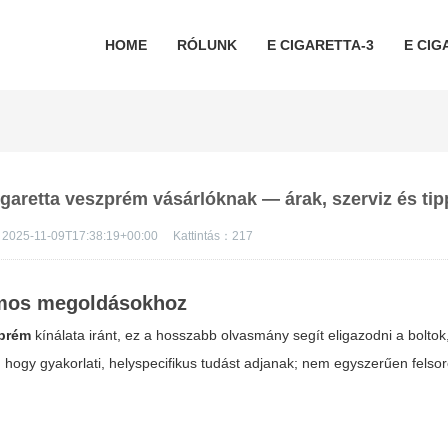
HOME
RÓLUNK
E CIGARETTA-3
E CIG
igaretta veszprém vásárlóknak — árak, szerviz és ti
2025-11-09T17:38:19+00:00
Kattintás：
217
omos megoldásokhoz
zprém
kínálata iránt, ez a hosszabb olvasmány segít eligazodni a boltok
a, hogy gyakorlati, helyspecifikus tudást adjanak; nem egyszerűen fels