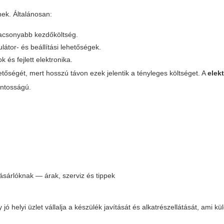
nek. Általánosan:
alacsonyabb kezdőköltség.
tor- és beállítási lehetőségek.
és fejlett elektronika.
hetőségét, mert hosszú távon ezek jelentik a tényleges költséget. A
elek
ontosságú.
ó helyi üzlet vállalja a készülék javítását és alkatrészellátását, ami k