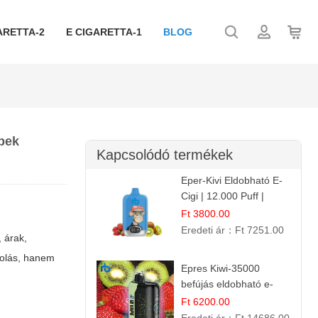
ARETTA-2
E CIGARETTA-1
BLOG
ppek
Kapcsolódó termékek
Eper-Kivi Eldobható E-
Cigi | 12.000 Puff |
Édes-Gyümölcs Íz
Ft 3800.00
Eredeti ár：
Ft 7251.00
, árak,
orolás, hanem
Epres Kiwi-35000
befújás eldobható e-
cigaretta
Ft 6200.00