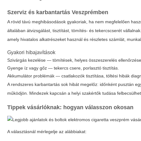
Szerviz és karbantartás Veszprémben
A rövid távú meghibásodások gyakoriak, ha nem megfelelően haszn
általában átvizsgálást, tisztítást, tömítés- és tekercscserét vállalna
amely hivatalos alkatrészeket használ és részletes számlát, munkala
Gyakori hibajavítások
Szivárgás kezelése — tömítések, helyes összeszerelés ellenőrzése
Gyenge íz vagy gőz — tekercs csere, porlasztó tisztítás.
Akkumulátor problémák — csatlakozók tisztítása, töltési hibák diagn
A rendszeres karbantartás sok hibát megelőz: időnként pusztán egy 
működjön. Mindezek kapcsán a helyi szakértők tudása felbecsülhet
Tippek vásárlóknak: hogyan válasszon okosan
A választásnál mérlegelje az alábbiakat: