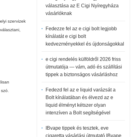
választása az E Cigi Nyíregyháza
vásárlóknak
lyi szervizek
Fedezze fel az e cigi bolt legjobb
választani,
kínálatát e cigi bolt
kedvezményekkel és újdonságokkal
e cigi rendelés külföldről 2026 friss
útmutatója — vám, adó és szállítási
tippek a biztonságos vásárláshoz
lisan
Fedezd fel az e liquid varázsát a
 szó.
Bolt kínálatában és élvezd az e
liquid élményt kétszer olyan
intenzíven a Bolt segítségével
IBvape tippek és tesztek, eve
cigaretta vásárlási útmutató IBvape