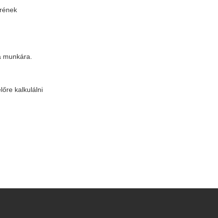
erének
 a munkára.
őre kalkulálni