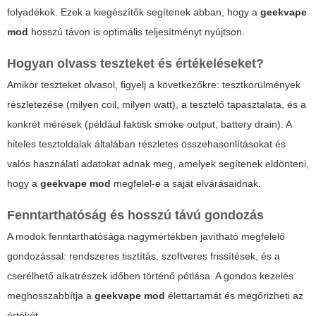
folyadékok. Ezek a kiegészítők segítenek abban, hogy a
geekvape
mod
hosszú távon is optimális teljesítményt nyújtson.
Hogyan olvass teszteket és értékeléseket?
Amikor teszteket olvasol, figyelj a következőkre: tesztkörülmények
részletezése (milyen coil, milyen watt), a tesztelő tapasztalata, és a
konkrét mérések (például faktisk smoke output, battery drain). A
hiteles tesztoldalak általában részletes összehasonlításokat és
valós használati adatokat adnak meg, amelyek segítenek eldönteni,
hogy a
geekvape mod
megfelel-e a saját elvárásaidnak.
Fenntarthatóság és hosszú távú gondozás
A modok fenntarthatósága nagymértékben javítható megfelelő
gondozással: rendszeres tisztítás, szoftveres frissítések, és a
cserélhető alkatrészek időben történő pótlása. A gondos kezelés
meghosszabbítja a
geekvape mod
élettartamát és megőrizheti az
értékét.