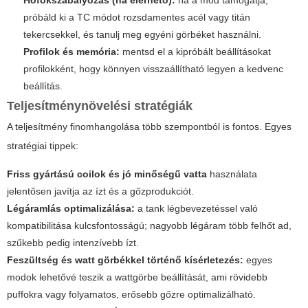
próbáld ki a TC módot rozsdamentes acél vagy titán
tekercsekkel, és tanulj meg egyéni görbéket használni.
Profilok és memória:
mentsd el a kipróbált beállításokat
profilokként, hogy könnyen visszaállítható legyen a kedvenc
beállítás.
Teljesítménynövelési stratégiák
A teljesítmény finomhangolása több szempontból is fontos. Egyes
stratégiai tippek:
Friss gyártású coilok és jó minőségű vatta
használata
jelentősen javítja az ízt és a gőzprodukciót.
Légáramlás optimalizálása:
a tank légbevezetéssel való
kompatibilitása kulcsfontosságú; nagyobb légáram több felhőt ad,
szűkebb pedig intenzívebb ízt.
Feszültség és watt görbékkel történő kísérletezés:
egyes
modok lehetővé teszik a wattgörbe beállítását, ami rövidebb
puffokra vagy folyamatos, erősebb gőzre optimalizálható.