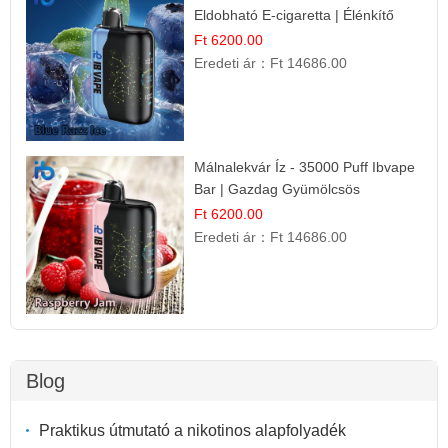
Eldobható E-cigaretta | Élénkítő
Gyümölcsös Frissesség!
Ft 6200.00
Eredeti ár：
Ft 14686.00
Málnalekvár Íz - 35000 Puff Ibvape
Bar | Gazdag Gyümölcsös
Ízélmény!
Ft 6200.00
Eredeti ár：
Ft 14686.00
Blog
Praktikus útmutató a nikotinos alapfolyadék