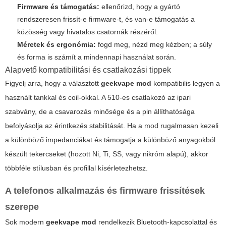
Firmware és támogatás:
ellenőrizd, hogy a gyártó
rendszeresen frissít-e firmware-t, és van-e támogatás a
közösség vagy hivatalos csatornák részéről.
Méretek és ergonómia:
fogd meg, nézd meg kézben; a súly
és forma is számít a mindennapi használat során.
Alapvető kompatibilitási és csatlakozási tippek
Figyelj arra, hogy a választott
geekvape mod
kompatibilis legyen a
használt tankkal és coil-okkal. A 510-es csatlakozó az ipari
szabvány, de a csavarozás minősége és a pin állíthatósága
befolyásolja az érintkezés stabilitását. Ha a mod rugalmasan kezeli
a különböző impedanciákat és támogatja a különböző anyagokból
készült tekercseket (hozott Ni, Ti, SS, vagy nikróm alapú), akkor
többféle stílusban és profillal kísérletezhetsz.
A telefonos alkalmazás és firmware frissítések
szerepe
Sok modern
geekvape mod
rendelkezik Bluetooth-kapcsolattal és