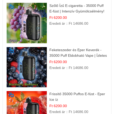
Szőlő Ízű E-cigaretta - 35000 Puff
E-füst | Intenzív Gyümölcsélmény!
Ft 6200.00
Eredeti ár：
Ft 14686.00
Feketeszeder és Eper Keverék -
35000 Puff Eldobható Vape | Ízletes
Gyümölcsökombináció!
Ft 6200.00
Eredeti ár：
Ft 14686.00
Frissítő 35000 Puffos E-füst - Eper
Ice íz
Ft 6200.00
Eredeti ár：
Ft 14686.00