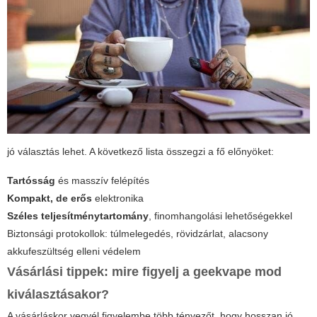
jó választás lehet. A következő lista összegzi a fő előnyöket:
Tartósság
és masszív felépítés
Kompakt, de erős
elektronika
Széles teljesítménytartomány
, finomhangolási lehetőségekkel
Biztonsági protokollok: túlmelegedés, rövidzárlat, alacsony
akkufeszültség elleni védelem
Vásárlási tippek: mire figyelj a
geekvape mod
kiválasztásakor?
A vásárláskor vegyél figyelembe több tényezőt, hogy hosszan jó