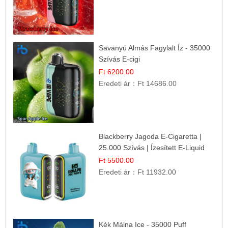
Savanyú Almás Fagylalt Íz - 35000
Szívás E-cigi
Ft 6200.00
Eredeti ár：
Ft 14686.00
Blackberry Jagoda E-Cigaretta |
25.000 Szívás | Ízesített E-Liquid
Ft 5500.00
Eredeti ár：
Ft 11932.00
Kék Málna Ice - 35000 Puff