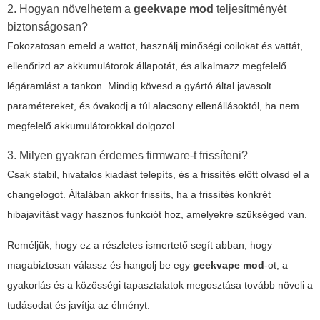
2. Hogyan növelhetem a
geekvape mod
teljesítményét
biztonságosan?
Fokozatosan emeld a wattot, használj minőségi coilokat és vattát,
ellenőrizd az akkumulátorok állapotát, és alkalmazz megfelelő
légáramlást a tankon. Mindig kövesd a gyártó által javasolt
paramétereket, és óvakodj a túl alacsony ellenállásoktól, ha nem
megfelelő akkumulátorokkal dolgozol.
3. Milyen gyakran érdemes firmware-t frissíteni?
Csak stabil, hivatalos kiadást telepíts, és a frissítés előtt olvasd el a
changelogot. Általában akkor frissíts, ha a frissítés konkrét
hibajavítást vagy hasznos funkciót hoz, amelyekre szükséged van.
Reméljük, hogy ez a részletes ismertető segít abban, hogy
magabiztosan válassz és hangolj be egy
geekvape mod
-ot; a
gyakorlás és a közösségi tapasztalatok megosztása tovább növeli a
tudásodat és javítja az élményt.