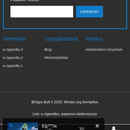
Postafiók / Telefon
Termékek
Szolgáltatások
Politika
e-cigaretta-3
Blog
Adatvédelmi irányelvek
e-cigaretta-2
Webhelytérkép
e-cigaretta-1
IBVape Bolt © 2025. Minden jog fenntartva.
✕
Elż***ta
Nemrég vásárolt
Link:
e-cigarettes
papieros elektroniczny