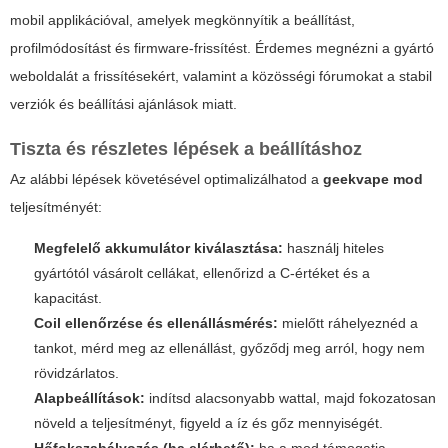
mobil applikációval, amelyek megkönnyítik a beállítást,
profilmódosítást és firmware-frissítést. Érdemes megnézni a gyártó
weboldalát a frissítésekért, valamint a közösségi fórumokat a stabil
verziók és beállítási ajánlások miatt.
Tiszta és részletes lépések a beállításhoz
Az alábbi lépések követésével optimalizálhatod a
geekvape mod
teljesítményét:
Megfelelő akkumulátor kiválasztása:
használj hiteles
gyártótól vásárolt cellákat, ellenőrizd a C-értéket és a
kapacitást.
Coil ellenőrzése és ellenállásmérés:
mielőtt ráhelyeznéd a
tankot, mérd meg az ellenállást, győződj meg arról, hogy nem
rövidzárlatos.
Alapbeállítások:
indítsd alacsonyabb wattal, majd fokozatosan
növeld a teljesítményt, figyeld a íz és gőz mennyiségét.
Hőfokszabályozás (ha elérhető):
ha a mod támogatja,