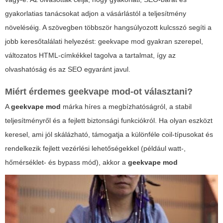
gyakorlatias tanácsokat adjon a vásárlástól a teljesítmény
növeléséig. A szövegben többször hangsúlyozott kulcsszó segíti a
jobb keresőtalálati helyezést:
geekvape mod
gyakran szerepel,
változatos HTML-címkékkel tagolva a tartalmat, így az
olvashatóság és az SEO egyaránt javul.
Miért érdemes
geekvape mod
-ot választani?
A
geekvape mod
márka híres a megbízhatóságról, a stabil
teljesítményről és a fejlett biztonsági funkciókról. Ha olyan eszközt
keresel, ami jól skálázható, támogatja a különféle coil-típusokat és
rendelkezik fejlett vezérlési lehetőségekkel (például watt-,
hőmérséklet- és bypass mód), akkor a
geekvape mod