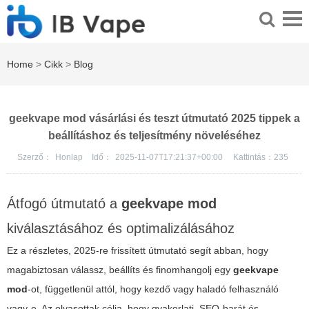
Home
>
Cikk
>
Blog
geekvape mod vásárlási és teszt útmutató 2025 tippek a
beállításhoz és teljesítmény növeléséhez
Szerző：
Honlap
Idő：
2025-11-07T17:21:37+00:00
Kattintás：
235
Átfogó útmutató a
geekvape mod
kiválasztásához és optimalizálásához
Ez a részletes, 2025-re frissített útmutató segít abban, hogy
magabiztosan válassz, beállíts és finomhangolj egy
geekvape
mod
-ot, függetlenül attól, hogy kezdő vagy haladó felhasználó
vagy-e. Az olvasottak célja, hogy gyakorlati, SEO-barát és