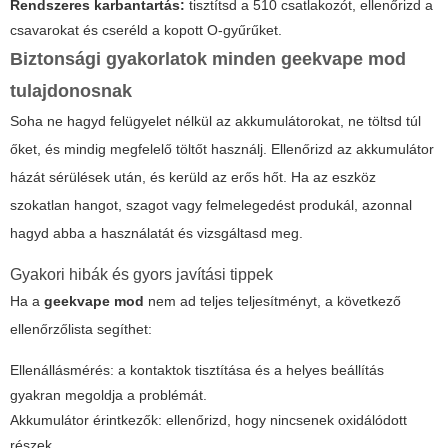
Rendszeres karbantartás:
tisztítsd a 510 csatlakozót, ellenőrizd a
csavarokat és cseréld a kopott O-gyűrűket.
Biztonsági gyakorlatok minden
geekvape mod
tulajdonosnak
Soha ne hagyd felügyelet nélkül az akkumulátorokat, ne töltsd túl
őket, és mindig megfelelő töltőt használj. Ellenőrizd az akkumulátor
házát sérülések után, és kerüld az erős hőt. Ha az eszköz
szokatlan hangot, szagot vagy felmelegedést produkál, azonnal
hagyd abba a használatát és vizsgáltasd meg.
Gyakori hibák és gyors javítási tippek
Ha a
geekvape mod
nem ad teljes teljesítményt, a következő
ellenőrzőlista segíthet:
Ellenállásmérés: a kontaktok tisztítása és a helyes beállítás
gyakran megoldja a problémát.
Akkumulátor érintkezők: ellenőrizd, hogy nincsenek oxidálódott
részek.