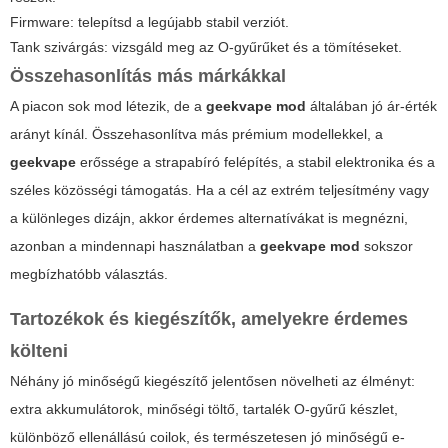
Firmware: telepítsd a legújabb stabil verziót.
Tank szivárgás: vizsgáld meg az O-gyűrűket és a tömítéseket.
Összehasonlítás más márkákkal
A piacon sok mod létezik, de a
geekvape mod
általában jó ár-érték
arányt kínál. Összehasonlítva más prémium modellekkel, a
geekvape
erőssége a strapabíró felépítés, a stabil elektronika és a
széles közösségi támogatás. Ha a cél az extrém teljesítmény vagy
a különleges dizájn, akkor érdemes alternatívákat is megnézni,
azonban a mindennapi használatban a
geekvape mod
sokszor
megbízhatóbb választás.
Tartozékok és kiegészítők, amelyekre érdemes
költeni
Néhány jó minőségű kiegészítő jelentősen növelheti az élményt:
extra akkumulátorok, minőségi töltő, tartalék O-gyűrű készlet,
különböző ellenállású coilok, és természetesen jó minőségű e-