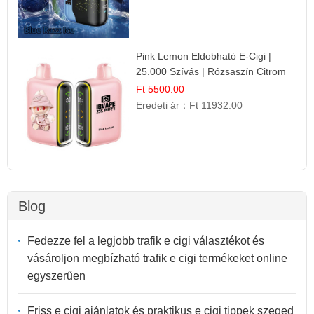
Pink Lemon Eldobható E-Cigi |
25.000 Szívás | Rózsaszín Citrom
Íz
Ft 5500.00
Eredeti ár：
Ft 11932.00
Blog
Fedezze fel a legjobb trafik e cigi választékot és
vásároljon megbízható trafik e cigi termékeket online
egyszerűen
Friss e cigi ajánlatok és praktikus e cigi tippek szeged