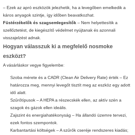
– Ezek az apró eszközök jelezhetik, ha a levegőben emelkedik a
káros anyagok szintje, így időben beavatkozhat.
Füstérzékelők és szagsemlegesítők
– Nem helyettesítik a
szellőztetést, de kiegészítő védelmet nyújtanak és azonnali
visszajelzést adnak.
Hogyan válasszuk ki a megfelelő
nosmoke
eszközt?
A vásárláskor vegye figyelembe:
Szoba mérete és a CADR (Clean Air Delivery Rate) érték – Ez
határozza meg, mennyi levegőt tisztít meg az eszköz egy adott
idő alatt.
Szűrőtípusok – A HEPA a részecskék ellen, az aktív szén a
szagok és gázok ellen ideális.
Zajszint és energiahatékonyság – Ha állandó üzemre tervezi,
ezek fontos szempontok.
Karbantartási költségek – A szűrők cseréje rendszeres kiadás;