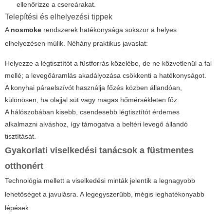
ellenőrizze a csereárakat.
Telepítési és elhelyezési tippek
A
nosmoke
rendszerek hatékonysága sokszor a helyes
elhelyezésen múlik. Néhány praktikus javaslat:
Helyezze a légtisztítót a füstforrás közelébe, de ne közvetlenül a fal
mellé; a levegőáramlás akadályozása csökkenti a hatékonyságot.
A konyhai páraelszívót használja főzés közben állandóan,
különösen, ha olajjal süt vagy magas hőmérsékleten főz.
A hálószobában kisebb, csendesebb légtisztítót érdemes
alkalmazni alváshoz, így támogatva a beltéri levegő állandó
tisztítását.
Gyakorlati viselkedési tanácsok a füstmentes
otthonért
Technológia mellett a viselkedési minták jelentik a legnagyobb
lehetőséget a javulásra. A legegyszerűbb, mégis leghatékonyabb
lépések: