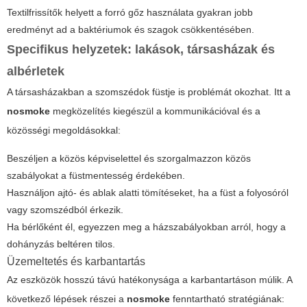
Textilfrissítők helyett a forró gőz használata gyakran jobb
eredményt ad a baktériumok és szagok csökkentésében.
Specifikus helyzetek: lakások, társasházak és
albérletek
A társasházakban a szomszédok füstje is problémát okozhat. Itt a
nosmoke
megközelítés kiegészül a kommunikációval és a
közösségi megoldásokkal:
Beszéljen a közös képviselettel és szorgalmazzon közös
szabályokat a füstmentesség érdekében.
Használjon ajtó- és ablak alatti tömítéseket, ha a füst a folyosóról
vagy szomszédból érkezik.
Ha bérlőként él, egyezzen meg a házszabályokban arról, hogy a
dohányzás beltéren tilos.
Üzemeltetés és karbantartás
Az eszközök hosszú távú hatékonysága a karbantartáson múlik. A
következő lépések részei a
nosmoke
fenntartható stratégiának: