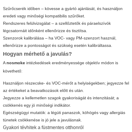
Szűrőcserék időben – kövesse a gyártó ajánlását, és használjon
eredeti vagy minőségi kompatibilis szűrőket.
Rendszeres felülvizsgálat – a szellőztetők és páraelszívók
légcsatornáit időnként ellenőrizze és tisztítsa.
Szenzorok kalibrálása – ha VOC- vagy PM-szenzort használ,
ellenőrizze a pontosságot és szükség esetén kalibráltassa.
Hogyan mérhető a javulás?
A
nosmoke
intézkedések eredményessége objektív módon is
követhető:
Használjon részecske- és VOC-mérőt a helyiségekben; jegyezze fel
az értékeket a beavatkozások előtt és után.
Jegyezze a kellemetlen szagok gyakoriságát és intenzitását; a
csökkenés egy jó minőségi indikátor.
Egészségügyi mutatók: a légúti panaszok, köhögés vagy allergiás
tünetek csökkenése is jó jele a javulásnak.
Gyakori tévhitek a füstmentes otthonról