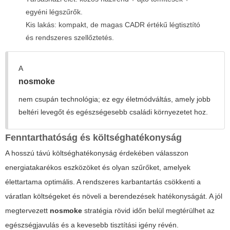
egyéni légszűrők.
Kis lakás: kompakt, de magas CADR értékű légtisztító
és rendszeres szellőztetés.
A
nosmoke
nem csupán technológia; ez egy életmódváltás, amely jobb
beltéri levegőt és egészségesebb családi környezetet hoz.
Fenntarthatóság és költséghatékonyság
A hosszú távú költséghatékonyság érdekében válasszon
energiatakarékos eszközöket és olyan szűrőket, amelyek
élettartama optimális. A rendszeres karbantartás csökkenti a
váratlan költségeket és növeli a berendezések hatékonyságát. A jól
megtervezett
nosmoke
stratégia rövid időn belül megtérülhet az
egészségjavulás és a kevesebb tisztítási igény révén.