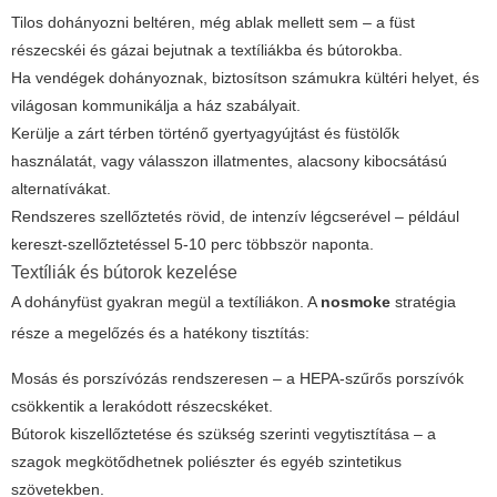
Tilos dohányozni beltéren, még ablak mellett sem – a füst
részecskéi és gázai bejutnak a textíliákba és bútorokba.
Ha vendégek dohányoznak, biztosítson számukra kültéri helyet, és
világosan kommunikálja a ház szabályait.
Kerülje a zárt térben történő gyertyagyújtást és füstölők
használatát, vagy válasszon illatmentes, alacsony kibocsátású
alternatívákat.
Rendszeres szellőztetés rövid, de intenzív légcserével – például
kereszt-szellőztetéssel 5-10 perc többször naponta.
Textíliák és bútorok kezelése
A dohányfüst gyakran megül a textíliákon. A
nosmoke
stratégia
része a megelőzés és a hatékony tisztítás:
Mosás és porszívózás rendszeresen – a HEPA-szűrős porszívók
csökkentik a lerakódott részecskéket.
Bútorok kiszellőztetése és szükség szerinti vegytisztítása – a
szagok megkötődhetnek poliészter és egyéb szintetikus
szövetekben.