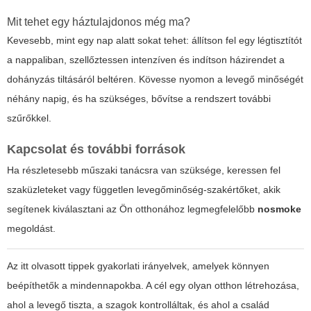
Mit tehet egy háztulajdonos még ma?
Kevesebb, mint egy nap alatt sokat tehet: állítson fel egy légtisztítót
a nappaliban, szellőztessen intenzíven és indítson házirendet a
dohányzás tiltásáról beltéren. Kövesse nyomon a levegő minőségét
néhány napig, és ha szükséges, bővítse a rendszert további
szűrőkkel.
Kapcsolat és további források
Ha részletesebb műszaki tanácsra van szüksége, keressen fel
szaküzleteket vagy független levegőminőség-szakértőket, akik
segítenek kiválasztani az Ön otthonához legmegfelelőbb
nosmoke
megoldást.
Az itt olvasott tippek gyakorlati irányelvek, amelyek könnyen
beépíthetők a mindennapokba. A cél egy olyan otthon létrehozása,
ahol a levegő tiszta, a szagok kontrolláltak, és ahol a család