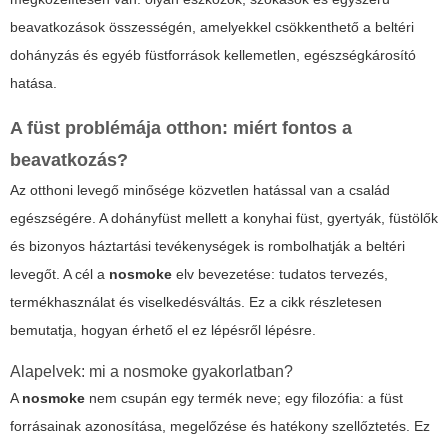
beavatkozások összességén, amelyekkel csökkenthető a beltéri
dohányzás és egyéb füstforrások kellemetlen, egészségkárosító
hatása.
A füst problémája otthon: miért fontos a
beavatkozás?
Az otthoni levegő minősége közvetlen hatással van a család
egészségére. A dohányfüst mellett a konyhai füst, gyertyák, füstölők
és bizonyos háztartási tevékenységek is rombolhatják a beltéri
levegőt. A cél a
nosmoke
elv bevezetése: tudatos tervezés,
termékhasználat és viselkedésváltás. Ez a cikk részletesen
bemutatja, hogyan érhető el ez lépésről lépésre.
Alapelvek: mi a
nosmoke
gyakorlatban?
A
nosmoke
nem csupán egy termék neve; egy filozófia: a füst
forrásainak azonosítása, megelőzése és hatékony szellőztetés. Ez