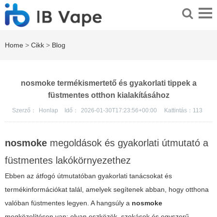
Home
>
Cikk
>
Blog
nosmoke termékismertető és gyakorlati tippek a
füstmentes otthon kialakításához
Szerző：
Honlap
Idő：
2026-01-30T17:23:56+00:00
Kattintás：
113
nosmoke
megoldások és gyakorlati útmutató a
füstmentes lakókörnyezethez
Ebben az átfogó útmutatóban gyakorlati tanácsokat és
termékinformációkat talál, amelyek segítenek abban, hogy otthona
valóban füstmentes legyen. A hangsúly a
nosmoke
megközelítésen van: olyan eszközök, szokások és egyszerű