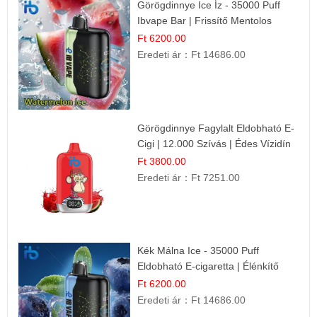
Görögdinnye Ice Íz - 35000 Puff
Ibvape Bar | Frissítő Mentolos
Élmény!
Ft 6200.00
Eredeti ár：
Ft 14686.00
Görögdinnye Fagylalt Eldobható E-
Cigi | 12.000 Szívás | Édes Vízidín
Íz
Ft 3800.00
Eredeti ár：
Ft 7251.00
Kék Málna Ice - 35000 Puff
Eldobható E-cigaretta | Élénkítő
Gyümölcsös Frissesség!
Ft 6200.00
Eredeti ár：
Ft 14686.00