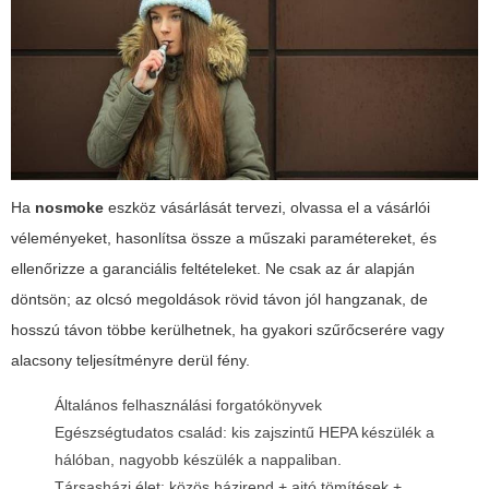
Ha
nosmoke
eszköz vásárlását tervezi, olvassa el a vásárlói
véleményeket, hasonlítsa össze a műszaki paramétereket, és
ellenőrizze a garanciális feltételeket. Ne csak az ár alapján
döntsön; az olcsó megoldások rövid távon jól hangzanak, de
hosszú távon többe kerülhetnek, ha gyakori szűrőcserére vagy
alacsony teljesítményre derül fény.
Általános felhasználási forgatókönyvek
Egészségtudatos család: kis zajszintű HEPA készülék a
hálóban, nagyobb készülék a nappaliban.
Társasházi élet: közös házirend + ajtó tömítések +