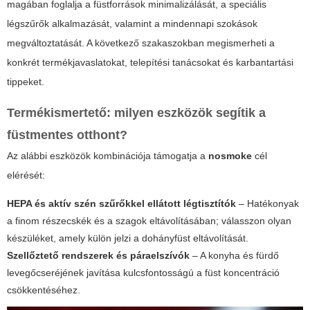
magában foglalja a füstforrások minimalizálását, a speciális
légszűrők alkalmazását, valamint a mindennapi szokások
megváltoztatását. A következő szakaszokban megismerheti a
konkrét termékjavaslatokat, telepítési tanácsokat és karbantartási
tippeket.
Termékismertető: milyen eszközök segítik a
füstmentes otthont?
Az alábbi eszközök kombinációja támogatja a
nosmoke
cél
elérését:
HEPA és aktív szén szűrőkkel ellátott légtisztítók
– Hatékonyak
a finom részecskék és a szagok eltávolításában; válasszon olyan
készüléket, amely külön jelzi a dohányfüst eltávolítását.
Szellőztető rendszerek és páraelszívók
– A konyha és fürdő
levegőcseréjének javítása kulcsfontosságú a füst koncentráció
csökkentéséhez.