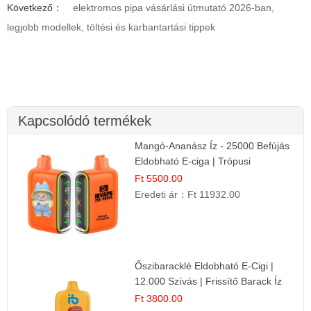
Következő：
elektromos pipa vásárlási útmutató 2026-ban,
legjobb modellek, töltési és karbantartási tippek
Kapcsolódó termékek
Mangó-Ananász Íz - 25000 Befújás
Eldobható E-ciga | Trópusi
Gyümölcs Élmény!
Ft 5500.00
Eredeti ár：
Ft 11932.00
Őszibaracklé Eldobható E-Cigi |
12.000 Szívás | Frissítő Barack Íz
Ft 3800.00