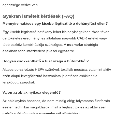
egészsége védve van.
Gyakran ismételt kérdések (FAQ)
Mennyire hatásos egy kisebb légtisztító a dohányfüst ellen?
Egy kisebb légtisztító hatékony lehet kis helyiségekben rövid távon,
de tökéletes eredményhez általában nagyobb CADR értékű vagy
több eszköz kombinációja szükséges. A
nosmoke
stratégia
általában több intézkedést javasol egyszerre.
Hogyan csökkenthető a füst szaga a bútorokból?
Alapos porszívózás HEPA-szűrővel, textíliák mosása, valamint aktív
szén alapú levegőtisztító használata jelentősen csökkenti a
lerakódott szagokat.
Vajon az ablak nyitása elegendő?
Az ablaknyitás hasznos, de nem mindig elég; folyamatos füstforrás
esetén technikai megoldások, mint a légtisztítók és az aktív szén
szűrők szükségesek a
nosmoke
cél eléréséhez.