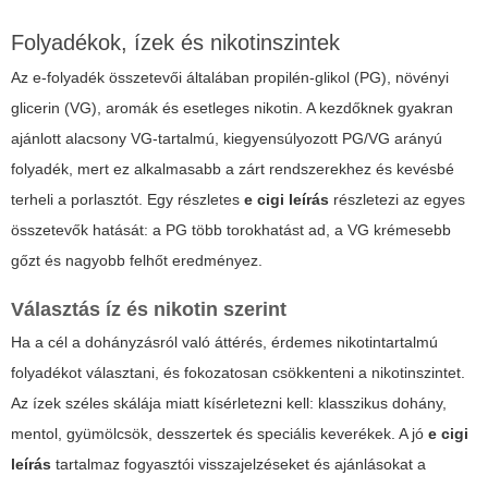
Folyadékok, ízek és nikotinszintek
Az e-folyadék összetevői általában propilén-glikol (PG), növényi
glicerin (VG), aromák és esetleges nikotin. A kezdőknek gyakran
ajánlott alacsony VG-tartalmú, kiegyensúlyozott PG/VG arányú
folyadék, mert ez alkalmasabb a zárt rendszerekhez és kevésbé
terheli a porlasztót. Egy részletes
e cigi leírás
részletezi az egyes
összetevők hatását: a PG több torokhatást ad, a VG krémesebb
gőzt és nagyobb felhőt eredményez.
Választás íz és nikotin szerint
Ha a cél a dohányzásról való áttérés, érdemes nikotintartalmú
folyadékot választani, és fokozatosan csökkenteni a nikotinszintet.
Az ízek széles skálája miatt kísérletezni kell: klasszikus dohány,
mentol, gyümölcsök, desszertek és speciális keverékek. A jó
e cigi
leírás
tartalmaz fogyasztói visszajelzéseket és ajánlásokat a