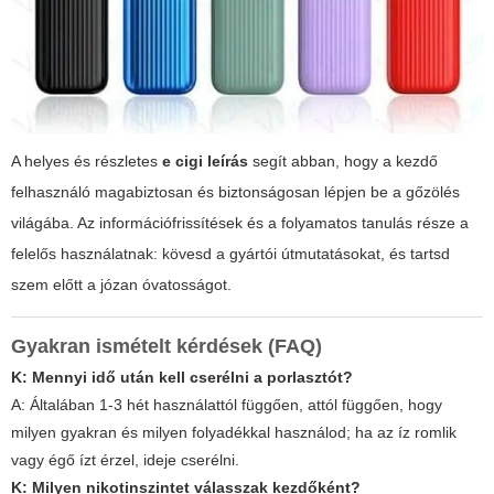
A helyes és részletes
e cigi leírás
segít abban, hogy a kezdő
felhasználó magabiztosan és biztonságosan lépjen be a gőzölés
világába. Az információfrissítések és a folyamatos tanulás része a
felelős használatnak: kövesd a gyártói útmutatásokat, és tartsd
szem előtt a józan óvatosságot.
Gyakran ismételt kérdések (FAQ)
K: Mennyi idő után kell cserélni a porlasztót?
A: Általában 1-3 hét használattól függően, attól függően, hogy
milyen gyakran és milyen folyadékkal használod; ha az íz romlik
vagy égő ízt érzel, ideje cserélni.
K: Milyen nikotinszintet válasszak kezdőként?