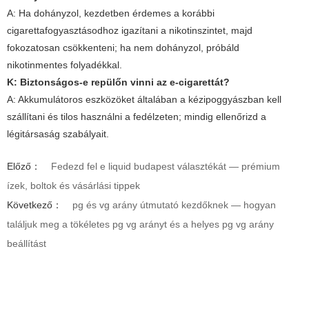
A: Ha dohányzol, kezdetben érdemes a korábbi
cigarettafogyasztásodhoz igazítani a nikotinszintet, majd
fokozatosan csökkenteni; ha nem dohányzol, próbáld
nikotinmentes folyadékkal.
K: Biztonságos-e repülőn vinni az e-cigarettát?
A: Akkumulátoros eszközöket általában a kézipoggyászban kell
szállítani és tilos használni a fedélzeten; mindig ellenőrizd a
légitársaság szabályait.
Előző：
Fedezd fel e liquid budapest választékát — prémium
ízek, boltok és vásárlási tippek
Következő：
pg és vg arány útmutató kezdőknek — hogyan
találjuk meg a tökéletes pg vg arányt és a helyes pg vg arány
beállítást