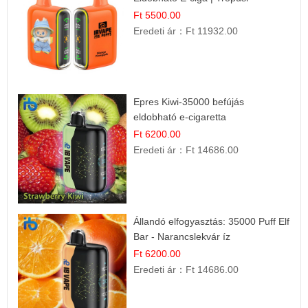
Gyümölcs Élmény!
Ft 5500.00
Eredeti ár：
Ft 11932.00
Epres Kiwi-35000 befújás
eldobható e-cigaretta
Ft 6200.00
Eredeti ár：
Ft 14686.00
Állandó elfogyasztás: 35000 Puff Elf
Bar - Narancslekvár íz
Ft 6200.00
Eredeti ár：
Ft 14686.00