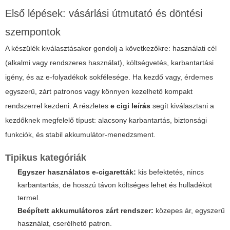
Első lépések: vásárlási útmutató és döntési
szempontok
A készülék kiválasztásakor gondolj a következőkre: használati cél
(alkalmi vagy rendszeres használat), költségvetés, karbantartási
igény, és az e-folyadékok sokfélesége. Ha kezdő vagy, érdemes
egyszerű, zárt patronos vagy könnyen kezelhető kompakt
rendszerrel kezdeni. A részletes
e cigi leírás
segít kiválasztani a
kezdőknek megfelelő típust: alacsony karbantartás, biztonsági
funkciók, és stabil akkumulátor-menedzsment.
Tipikus kategóriák
Egyszer használatos e-cigaretták:
kis befektetés, nincs
karbantartás, de hosszú távon költséges lehet és hulladékot
termel.
Beépített akkumulátoros zárt rendszer:
közepes ár, egyszerű
használat, cserélhető patron.