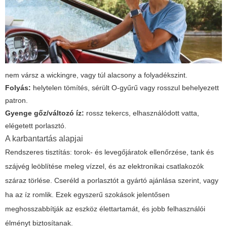
nem vársz a wickingre, vagy túl alacsony a folyadékszint.
Folyás:
helytelen tömítés, sérült O-gyűrű vagy rosszul behelyezett
patron.
Gyenge gőz/változó íz:
rossz tekercs, elhasználódott vatta,
elégetett porlasztó.
A karbantartás alapjai
Rendszeres tisztítás: torok- és levegőjáratok ellenőrzése, tank és
szájvég leöblítése meleg vízzel, és az elektronikai csatlakozók
száraz törlése. Cseréld a porlasztót a gyártó ajánlása szerint, vagy
ha az íz romlik. Ezek egyszerű szokások jelentősen
meghosszabbítják az eszköz élettartamát, és jobb felhasználói
élményt biztosítanak.