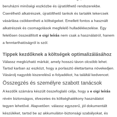
beruházni minőségi eszközbe és újratölthető rendszerekbe.
Cserélhető alkatrészek, újratölthető tankok és tartalék tekercsek
vásárlása csökkentheti a költségeket. Emellett fontos a használt
alkatrészek és csomagolások megfelelő hulladékkezelése. Egy
felelősen összeállított
e cigi leírás
nem csak a használatról, hanem
a fenntarthatóságról is szól.
Tippek kezdőknek a költségek optimalizálásához
Válassz megbízható márkát, amely hosszú távon olcsóbb lehet.
Tartsd karban az eszközt, hogy a porlasztó élettartama növekedjen.
Vásárolj nagyobb kiszerelésű e-folyadékot, ha találtál kedvencet.
Összegzés és személyre szabott tanácsok
A kezdők számára készült összefoglaló célja, hogy a
e cigi leírás
révén biztonságos, élvezetes és költséghatékony használatot
tegyen lehetővé. Alapvetően: válassz egyszerű, jól dokumentált
készüléket, tartsd be az akkumulátor-biztonsági szabályokat, és