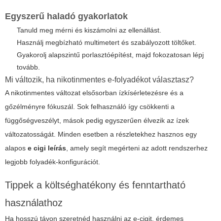
Egyszerű haladó gyakorlatok
Tanuld meg mérni és kiszámolni az ellenállást.
Használj megbízható multimetert és szabályozott töltőket.
Gyakorolj alapszintű porlasztóépítést, majd fokozatosan lépj
tovább.
Mi változik, ha nikotinmentes e-folyadékot választasz?
A nikotinmentes változat elsősorban ízkísérletezésre és a
gőzélményre fókuszál. Sok felhasználó így csökkenti a
függőségveszélyt, mások pedig egyszerűen élvezik az ízek
változatosságát. Minden esetben a részletekhez hasznos egy
alapos
e cigi leírás
, amely segít megérteni az adott rendszerhez
legjobb folyadék-konfigurációt.
Tippek a költséghatékony és fenntartható
használathoz
Ha hosszú távon szeretnéd használni az e-cigit, érdemes