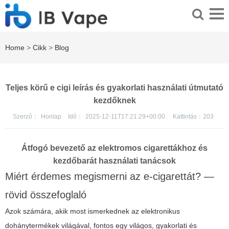
Home
>
Cikk
>
Blog
Teljes körű e cigi leírás és gyakorlati használati útmutató
kezdőknek
Szerző：
Honlap
Idő：
2025-12-11T17:21:29+00:00
Kattintás：
203
Átfogó bevezető az elektromos cigarettákhoz és
kezdőbarát használati tanácsok
Miért érdemes megismerni az e-cigarettát? —
rövid összefoglaló
Azok számára, akik most ismerkednek az elektronikus
dohánytermékek világával, fontos egy világos, gyakorlati és