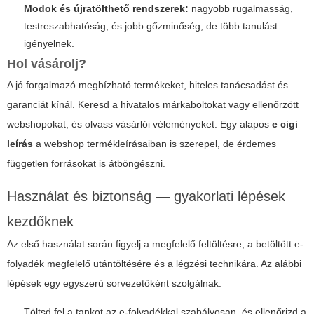
Modok és újratölthető rendszerek:
nagyobb rugalmasság,
testreszabhatóság, és jobb gőzminőség, de több tanulást
igényelnek.
Hol vásárolj?
A jó forgalmazó megbízható termékeket, hiteles tanácsadást és
garanciát kínál. Keresd a hivatalos márkaboltokat vagy ellenőrzött
webshopokat, és olvass vásárlói véleményeket. Egy alapos
e cigi
leírás
a webshop termékleírásaiban is szerepel, de érdemes
független forrásokat is átböngészni.
Használat és biztonság — gyakorlati lépések
kezdőknek
Az első használat során figyelj a megfelelő feltöltésre, a betöltött e-
folyadék megfelelő utántöltésére és a légzési technikára. Az alábbi
lépések egy egyszerű sorvezetőként szolgálnak:
Töltsd fel a tankot az e-folyadékkal szabályosan, és ellenőrizd a