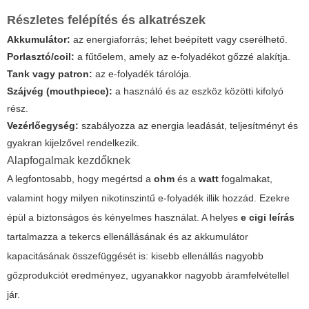
Részletes felépítés és alkatrészek
Akkumulátor:
az energiaforrás; lehet beépített vagy cserélhető.
Porlasztó/coil:
a fűtőelem, amely az e-folyadékot gőzzé alakítja.
Tank vagy patron:
az e-folyadék tárolója.
Szájvég (mouthpiece):
a használó és az eszköz közötti kifolyó
rész.
Vezérlőegység:
szabályozza az energia leadását, teljesítményt és
gyakran kijelzővel rendelkezik.
Alapfogalmak kezdőknek
A legfontosabb, hogy megértsd a
ohm
és a
watt
fogalmakat,
valamint hogy milyen nikotinszintű e-folyadék illik hozzád. Ezekre
épül a biztonságos és kényelmes használat. A helyes
e cigi leírás
tartalmazza a tekercs ellenállásának és az akkumulátor
kapacitásának összefüggését is: kisebb ellenállás nagyobb
gőzprodukciót eredményez, ugyanakkor nagyobb áramfelvétellel
jár.