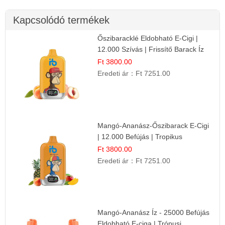
Kapcsolódó termékek
Őszibaracklé Eldobható E-Cigi |
12.000 Szívás | Frissítő Barack Íz
Ft 3800.00
Eredeti ár：
Ft 7251.00
Mangó-Ananász-Őszibarack E-Cigi
| 12.000 Befújás | Tropikus
Gyümölcs Íz
Ft 3800.00
Eredeti ár：
Ft 7251.00
Mangó-Ananász Íz - 25000 Befújás
Eldobható E-ciga | Trópusi