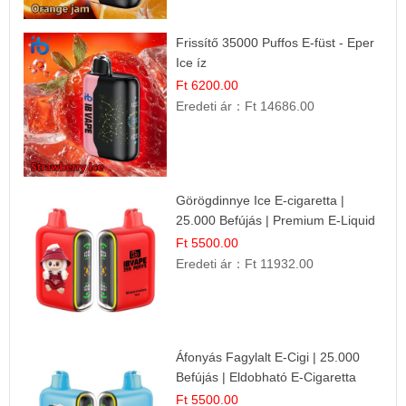
Frissítő 35000 Puffos E-füst - Eper
Ice íz
Ft 6200.00
Eredeti ár：
Ft 14686.00
Görögdinnye Ice E-cigaretta |
25.000 Befújás | Premium E-Liquid
Ft 5500.00
Eredeti ár：
Ft 11932.00
Áfonyás Fagylalt E-Cigi | 25.000
Befújás | Eldobható E-Cigaretta
Ft 5500.00