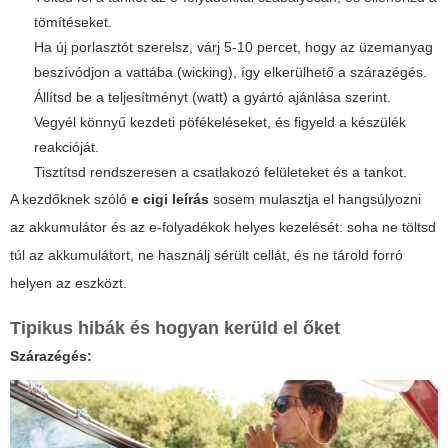
tömítéseket.
Ha új porlasztót szerelsz, várj 5-10 percet, hogy az üzemanyag
beszívódjon a vattába (wicking), így elkerülhető a szárazégés.
Állítsd be a teljesítményt (watt) a gyártó ajánlása szerint.
Vegyél könnyű kezdeti pöfékeléseket, és figyeld a készülék
reakcióját.
Tisztítsd rendszeresen a csatlakozó felületeket és a tankot.
A kezdőknek szóló
e cigi leírás
sosem mulasztja el hangsúlyozni
az akkumulátor és az e-folyadékok helyes kezelését: soha ne töltsd
túl az akkumulátort, ne használj sérült cellát, és ne tárold forró
helyen az eszközt.
Tipikus hibák és hogyan kerüld el őket
Szárazégés: