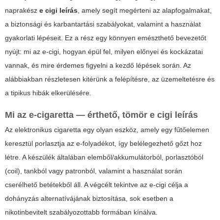
naprakész
e cigi leírás
, amely segít megérteni az alapfogalmakat,
a biztonsági és karbantartási szabályokat, valamint a használat
gyakorlati lépéseit. Ez a rész egy könnyen emészthető bevezetőt
nyújt: mi az e-cigi, hogyan épül fel, milyen előnyei és kockázatai
vannak, és mire érdemes figyelni a kezdő lépések során. Az
alábbiakban részletesen kitérünk a felépítésre, az üzemeltetésre és
a tipikus hibák elkerülésére.
Mi az e-cigaretta — érthető, tömör
e cigi leírás
Az elektronikus cigaretta egy olyan eszköz, amely egy fűtőelemen
keresztül porlasztja az e-folyadékot, így belélegezhető gőzt hoz
létre. A készülék általában elemből/akkumulátorból, porlasztóból
(coil), tankból vagy patronból, valamint a használat során
cserélhető betétekből áll. A
végcélt
tekintve az e-cigi célja a
dohányzás alternatívájának biztosítása, sok esetben a
nikotinbevitelt szabályozottabb formában kínálva.