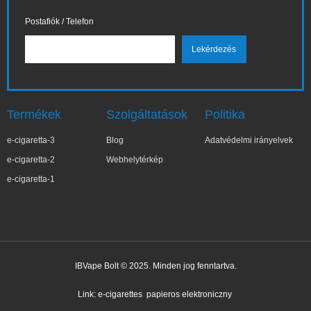
Postafiók / Telefon
Termékek
Szolgáltatások
Politika
e-cigaretta-3
Blog
Adatvédelmi irányelvek
e-cigaretta-2
Webhelytérkép
e-cigaretta-1
IBVape Bolt © 2025. Minden jog fenntartva.
✕
Magd***na
Nemrég vásárolt
Link:
e-cigarettes
papieros elektroniczny