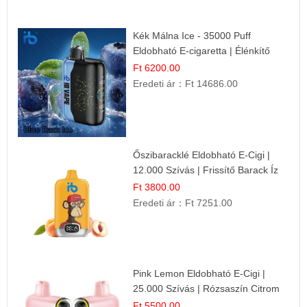
Kék Málna Ice - 35000 Puff
Eldobható E-cigaretta | Élénkítő
Gyümölcsös Frissesség!
Ft 6200.00
Eredeti ár：
Ft 14686.00
Őszibaracklé Eldobható E-Cigi |
12.000 Szívás | Frissítő Barack Íz
Ft 3800.00
Eredeti ár：
Ft 7251.00
Pink Lemon Eldobható E-Cigi |
25.000 Szívás | Rózsaszín Citrom
Íz
Ft 5500.00