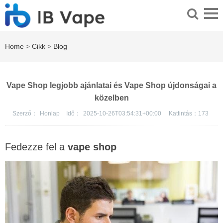
Home
>
Cikk
>
Blog
Vape Shop legjobb ajánlatai és Vape Shop újdonságai a
közelben
Szerző：
Honlap
Idő：
2025-10-26T03:54:31+00:00
Kattintás：
173
Fedezze fel a
vape shop