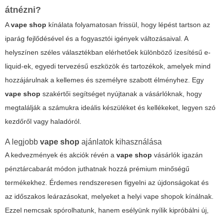
átnézni?
A
vape shop
kínálata folyamatosan frissül, hogy lépést tartson az
iparág fejlődésével és a fogyasztói igények változásaival. A
helyszínen széles választékban elérhetőek különböző ízesítésű e-
liquid-ek, egyedi tervezésű eszközök és tartozékok, amelyek mind
hozzájárulnak a kellemes és személyre szabott élményhez. Egy
vape shop
szakértői segítséget nyújtanak a vásárlóknak, hogy
megtalálják a számukra ideális készüléket és kellékeket, legyen szó
kezdőről vagy haladóról.
A legjobb
vape shop
ajánlatok kihasználása
A kedvezmények és akciók révén a
vape shop
vásárlók igazán
pénztárcabarát módon juthatnak hozzá prémium minőségű
termékekhez. Érdemes rendszeresen figyelni az újdonságokat és
az időszakos leárazásokat, melyeket a
helyi vape shopok
kínálnak.
Ezzel nemcsak spórolhatunk, hanem esélyünk nyílik kipróbálni új,