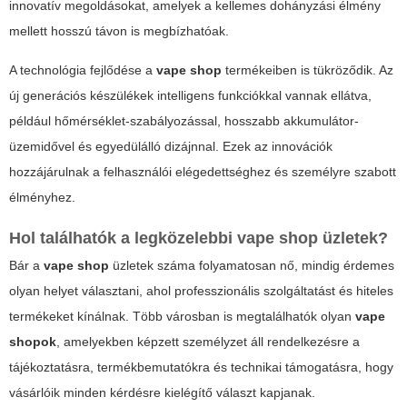
innovatív megoldásokat, amelyek a kellemes dohányzási élmény
mellett hosszú távon is megbízhatóak.
A technológia fejlődése a
vape shop
termékeiben is tükröződik. Az
új generációs készülékek intelligens funkciókkal vannak ellátva,
például hőmérséklet-szabályozással, hosszabb akkumulátor-
üzemidővel és egyedülálló dizájnnal. Ezek az innovációk
hozzájárulnak a felhasználói elégedettséghez és személyre szabott
élményhez.
Hol találhatók a legközelebbi
vape shop
üzletek?
Bár a
vape shop
üzletek száma folyamatosan nő, mindig érdemes
olyan helyet választani, ahol professzionális szolgáltatást és hiteles
termékeket kínálnak. Több városban is megtalálhatók olyan
vape
shopok
, amelyekben képzett személyzet áll rendelkezésre a
tájékoztatásra, termékbemutatókra és technikai támogatásra, hogy
vásárlóik minden kérdésre kielégítő választ kapjanak.