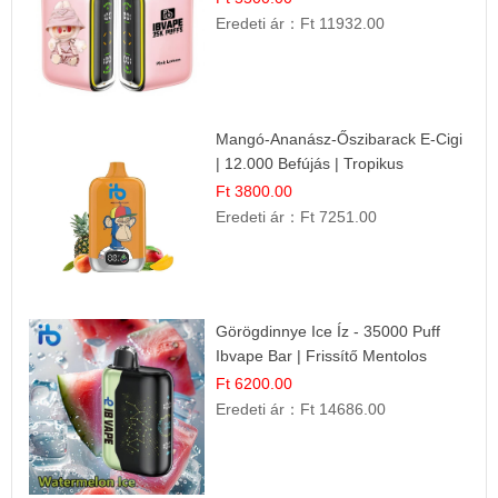
Eredeti ár：
Ft 11932.00
Mangó-Ananász-Őszibarack E-Cigi
| 12.000 Befújás | Tropikus
Gyümölcs Íz
Ft 3800.00
Eredeti ár：
Ft 7251.00
Görögdinnye Ice Íz - 35000 Puff
Ibvape Bar | Frissítő Mentolos
Élmény!
Ft 6200.00
Eredeti ár：
Ft 14686.00