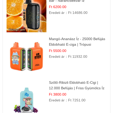
Bar - Narancslekvár íz
Ft 6200.00
Eredeti ár：
Ft 14686.00
Mangó-Ananász Íz - 25000 Befújás
Eldobható E-ciga | Trópusi
Gyümölcs Élmény!
Ft 5500.00
Eredeti ár：
Ft 11932.00
Szőlő-Ribizli Eldobható E-Cigi |
12.000 Befújás | Friss Gyümölcs Íz
Ft 3800.00
Eredeti ár：
Ft 7251.00