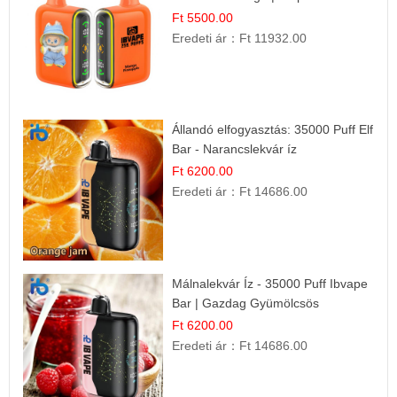
Gyümölcs Élmény!
Ft 5500.00
Eredeti ár：
Ft 11932.00
Állandó elfogyasztás: 35000 Puff Elf
Bar - Narancslekvár íz
Ft 6200.00
Eredeti ár：
Ft 14686.00
Málnalekvár Íz - 35000 Puff Ibvape
Bar | Gazdag Gyümölcsös
Ízélmény!
Ft 6200.00
Eredeti ár：
Ft 14686.00