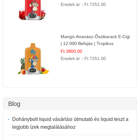
Eredeti ár：
Ft 7251.00
Mangó-Ananász-Őszibarack E-Cigi
| 12.000 Befújás | Tropikus
Gyümölcs Íz
Ft 3800.00
Eredeti ár：
Ft 7251.00
Blog
Dohánybolt liquid vásárlási útmutató és liquid teszt a
legjobb ízek megtalálásához