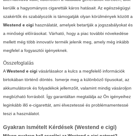
kerülik a hagyományos cigaretták káros hatásait. Az egészségügyi
szakértők és szabályozók is támogatják olyan körülmények között a
Westend e cigi
használatát, amelyek betartják a jogszabályokat és
a minőségi előírásokat. Várható, hogy a piac további növekedése
mellett még több innovatív termék jelenik meg, amely még inkább
megfelel a fogyasztói igényeknek.
Összefoglalás
A
Westend e cigi
vásárlásakor a kulcs a megfelelő információk
birtokában történő döntés. Ismerje meg a különböző típusokat, az
akkumulátorok és folyadékok jellemzőit, valamint mindig vásároljon
megbízható forrásból. Így garantáltan megtalálja az Ön igényeihez
leginkább illő e-cigarettát, ami élvezetessé és problémamentessé
teszi a használatot.
Gyakran Ismételt Kérdések (
Westend e cigi
)
Milyen gyakran kell cserélni az
Westend e cigi
patront?