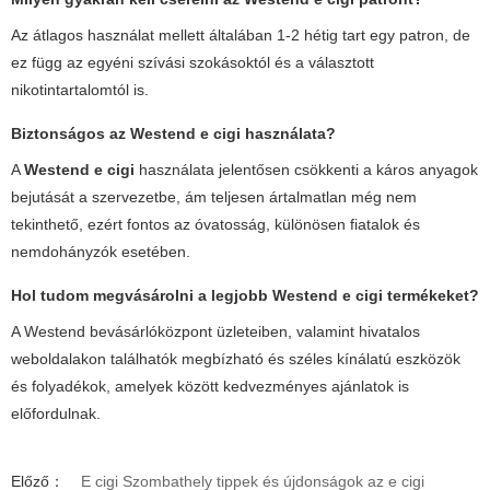
Az átlagos használat mellett általában 1-2 hétig tart egy patron, de
ez függ az egyéni szívási szokásoktól és a választott
nikotintartalomtól is.
Biztonságos az
Westend e cigi
használata?
A
Westend e cigi
használata jelentősen csökkenti a káros anyagok
bejutását a szervezetbe, ám teljesen ártalmatlan még nem
tekinthető, ezért fontos az óvatosság, különösen fiatalok és
nemdohányzók esetében.
Hol tudom megvásárolni a legjobb
Westend e cigi
termékeket?
A Westend bevásárlóközpont üzleteiben, valamint hivatalos
weboldalakon találhatók megbízható és széles kínálatú eszközök
és folyadékok, amelyek között kedvezményes ajánlatok is
előfordulnak.
Előző：
E cigi Szombathely tippek és újdonságok az e cigi