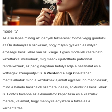
modellt?
Az első lépés mindig az igények felmérése: fontos végig gondolni
az Ön dohányzási szokásait, hogy milyen gyakran és milyen
erősségű készülékre van szüksége. Egyes modellek cserélhető
kazettákkal működnek, míg mások újratölthető patronnal
rendelkeznek, ez pedig nagyban befolyásolja a használat és a
költségek szempontjait is. A
Westend e cigi
kínálatában
megtalálhatók mind a kezdőknek ajánlott egyszerűbb megoldások,
mind a haladó használók számára ideális, sokfunkciós készülékek
is. Fontos továbbá az akkumulátor kapacitása és a készülék
mérete, valamint, hogy mennyire egyszerű a töltés és a
karbantartás.