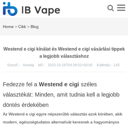
Home
>
Cikk
>
Blog
Westend e cigi kínálat és Westend e cigi vásárlási tippek
a legjobb választáshoz
Szerző：
Honlap
Idő：
2025-10-26T04:39:52+00:00
Kattintás：
145
Fedezze fel a
Westend e cigi
széles
választékát: Minden, amit tudnia kell a legjobb
döntés érdekében
Az
Westend e cigi
egyre népszerűbb választás azok körében, akik
modern, egészségtudatos alternatívát keresnek a hagyományos