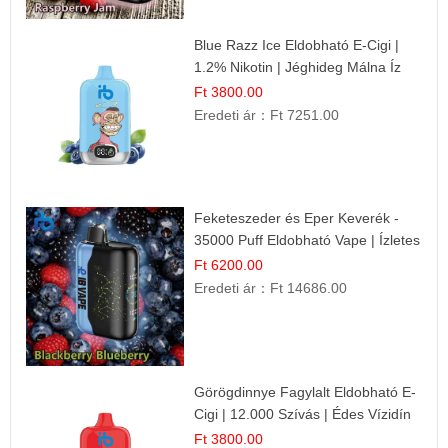
Blue Razz Ice Eldobható E-Cigi |
1.2% Nikotin | Jéghideg Málna Íz
Ft 3800.00
Eredeti ár：
Ft 7251.00
Feketeszeder és Eper Keverék -
35000 Puff Eldobható Vape | Ízletes
Gyümölcsökombináció!
Ft 6200.00
Eredeti ár：
Ft 14686.00
Görögdinnye Fagylalt Eldobható E-
Cigi | 12.000 Szívás | Édes Vízidín
Íz
Ft 3800.00