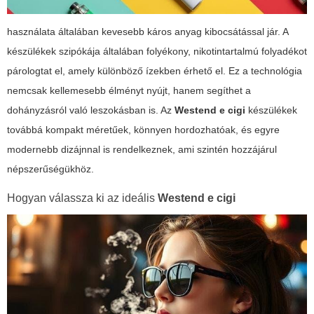
használata általában kevesebb káros anyag kibocsátással jár. A
készülékek
szipókája
általában folyékony, nikotintartalmú folyadékot
párologtat el, amely különböző ízekben érhető el. Ez a technológia
nemcsak kellemesebb élményt nyújt, hanem segíthet a
dohányzásról való leszokásban is. Az
Westend e cigi
készülékek
továbbá kompakt méretűek, könnyen hordozhatóak, és egyre
modernebb dizájnnal is rendelkeznek, ami szintén hozzájárul
népszerűségükhöz.
Hogyan válassza ki az ideális
Westend e cigi