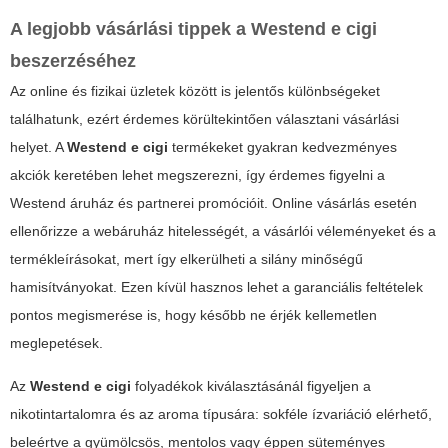
A legjobb vásárlási tippek a
Westend e cigi
beszerzéséhez
Az online és fizikai üzletek között is jelentős különbségeket
találhatunk, ezért érdemes körültekintően választani vásárlási
helyet. A
Westend e cigi
termékeket gyakran kedvezményes
akciók keretében lehet megszerezni, így érdemes figyelni a
Westend áruház és partnerei promócióit. Online vásárlás esetén
ellenőrizze a webáruház hitelességét, a vásárlói véleményeket és a
termékleírásokat, mert így elkerülheti a silány minőségű
hamisítványokat. Ezen kívül hasznos lehet a garanciális feltételek
pontos megismerése is, hogy később ne érjék kellemetlen
meglepetések.
Az
Westend e cigi
folyadékok kiválasztásánál figyeljen a
nikotintartalomra és az aroma típusára: sokféle ízvariáció elérhető,
beleértve a gyümölcsös, mentolos vagy éppen süteményes