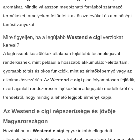
aromákat. Mindig válasszon megbízható forrásból származó
termékeket, amelyeken feltüntetik az összetevőket és a minőségi
tanúsítványokat.
Mire figyeljen, ha a legújabb
Westend e cigi
verziókat
keresi?
A legfrissebb készülékek általában fejlettebb technológiával
rendelkeznek, mint például a hosszabb akkumulátor-élettartam,
gyorsabb töltés és okos funkciók, mint az érintőképernyő vagy az
alkalmazásvezérlés. Az
Westend e cigi
piac folyamatosan fejlődik,
ezért ajánlott rendszeresen tájékozódni a legújabb modellekről és
trendekről, hogy mindig a lehető legjobb élményt kapja.
Az
Westend e cigi
népszerűsége és jövője
Magyarországon
Hazánkban az
Westend e cigi
egyre inkább elfogadott
alternatívává válik, különösen a fiatalabb generációk körében, akik