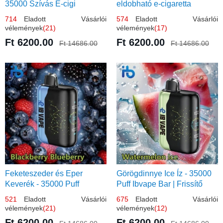
35000 Szívás E-cigi
eldobható e-cigaretta
714
Eladott Vásárlói
574
Eladott Vásárlói
vélemények
(21)
vélemények
(17)
Ft 6200.00
Ft 6200.00
Ft 14686.00
Ft 14686.00
Feketeszeder és Eper
Görögdinnye Ice Íz - 35000
Keverék - 35000 Puff
Puff Ibvape Bar | Frissítő
Eldobható Vape | Ízletes
Mentolos Élmény!
521
Eladott Vásárlói
675
Eladott Vásárlói
Gyümölcsökombináció!
vélemények
(21)
vélemények
(12)
Ft 6200.00
Ft 6200.00