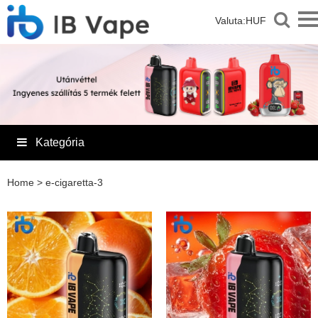
Valuta:
HUF
Kategória
Home
>
e-cigaretta-3