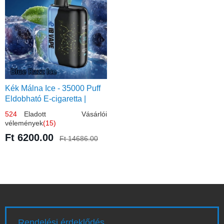
Kék Málna Ice - 35000 Puff
Eldobható E-cigaretta |
Élénkítő Gyümölcsös
524
Eladott Vásárlói
Frissesség!
vélemények
(15)
Ft 6200.00
Ft 14686.00
Rendelési érdeklődés