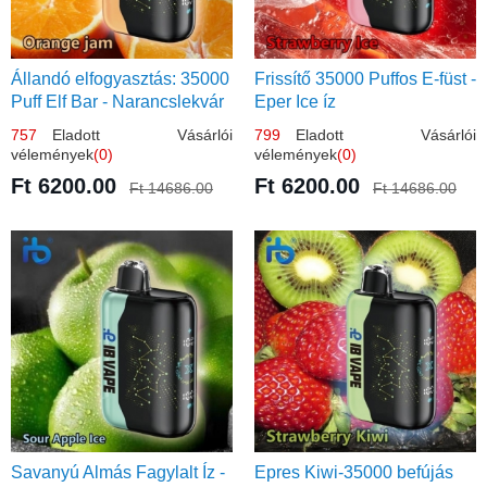
Állandó elfogyasztás: 35000
Frissítő 35000 Puffos E-füst -
Puff Elf Bar - Narancslekvár
Eper Ice íz
íz
757
Eladott Vásárlói
799
Eladott Vásárlói
vélemények
(0)
vélemények
(0)
Ft 6200.00
Ft 6200.00
Ft 14686.00
Ft 14686.00
Savanyú Almás Fagylalt Íz -
Epres Kiwi-35000 befújás