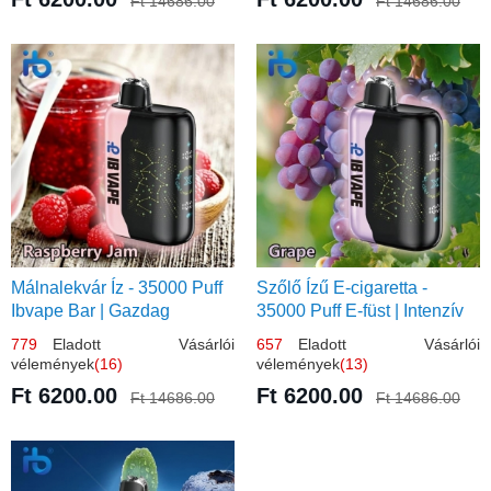
Ft 14686.00
Ft 14686.00
Málnalekvár Íz - 35000 Puff
Szőlő Ízű E-cigaretta -
Ibvape Bar | Gazdag
35000 Puff E-füst | Intenzív
Gyümölcsös Ízélmény!
Gyümölcsélmény!
779
Eladott Vásárlói
657
Eladott Vásárlói
vélemények
(16)
vélemények
(13)
Ft 6200.00
Ft 6200.00
Ft 14686.00
Ft 14686.00