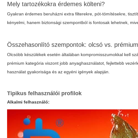
Mely tartozékokra érdemes költeni?
Gyakran érdemes beruházni extra filterekre, pót-tömítésekre, tis
kényelmi, hanem biztonsági szempontból is fontosak lehetnek, miv
Összehasonlító szempontok: olcsó vs. prémium
Olcsóbb készülékek esetén általában kompromisszumokkal kell szám
prémium kategória viszont jobb anyaghasználatot, fejlettebb vezérlé
használat gyakorisága és az egyéni igények alapján.
Tipikus felhasználói profilok
Alkalmi felhasználó: