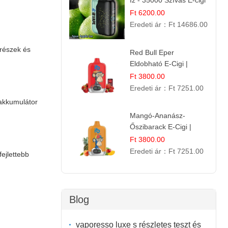
Íz - 35000 Szívás E-cigi
Ft 6200.00
Eredeti ár：
Ft 14686.00
trészek és
Red Bull Eper
Eldobható E-Cigi |
Energiaital Íz | Készülék
Ft 3800.00
Használat
Eredeti ár：
Ft 7251.00
 akkumulátor
Mangó-Ananász-
Őszibarack E-Cigi |
12.000 Befújás |
Ft 3800.00
Tropikus Gyümölcs Íz
Eredeti ár：
Ft 7251.00
fejlettebb
Blog
vaporesso luxe s részletes teszt és