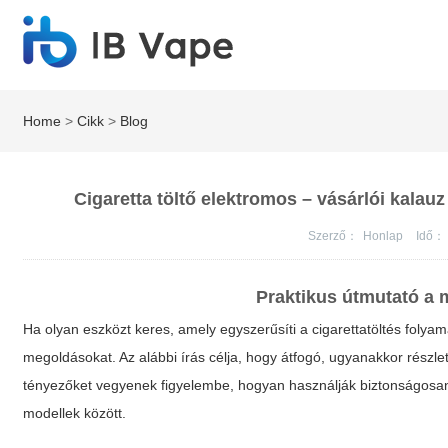
Home
>
Cikk
>
Blog
Cigaretta töltő elektromos – vásárlói kalauz
Szerző：
Honlap
Idő：
Praktikus útmutató a 
Ha olyan eszközt keres, amely egyszerűsíti a cigarettatöltés foly
megoldásokat. Az alábbi írás célja, hogy átfogó, ugyanakkor részl
tényezőket vegyenek figyelembe, hogyan használják biztonságosan
modellek között.