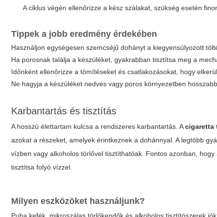
A ciklus végén ellenőrizze a kész szálakat, szükség esetén fino
Tippek a jobb eredmény érdekében
Használjon egységesen szemcséjű dohányt a kiegyensúlyozott tölt
Ha porosnak találja a készüléket, gyakrabban tisztítsa meg a mechan
Időnként ellenőrizze a tömítéseket és csatlakozásokat, hogy elkerül
Ne hagyja a készüléket nedves vagy poros környezetben hosszabb 
Karbantartás és tisztítás
A hosszú élettartam kulcsa a rendszeres karbantartás. A
cigaretta
azokat a részeket, amelyek érintkeznek a dohánnyal. A legtöbb gy
vízben vagy alkoholos törlővel tisztíthatóak. Fontos azonban, hog
tisztítsa folyó vízzel.
Milyen eszközöket használjunk?
Puha kefék, mikroszálas törlőkendők és alkoholos tisztítószerek jók