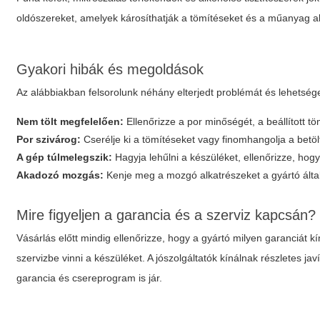
oldószereket, amelyek károsíthatják a tömítéseket és a műanyag a
Gyakori hibák és megoldások
Az alábbiakban felsorolunk néhány elterjedt problémát és lehetséges
Nem tölt megfelelően:
Ellenőrizze a por minőségét, a beállított t
Por szivárog:
Cserélje ki a tömítéseket vagy finomhangolja a betölt
A gép túlmelegszik:
Hagyja lehűlni a készüléket, ellenőrizze, hogy
Akadozó mozgás:
Kenje meg a mozgó alkatrészeket a gyártó által a
Mire figyeljen a garancia és a szerviz kapcsán?
Vásárlás előtt mindig ellenőrizze, hogy a gyártó milyen garanciát kí
szervizbe vinni a készüléket. A jószolgáltatók kínálnak részletes 
garancia és csereprogram is jár.