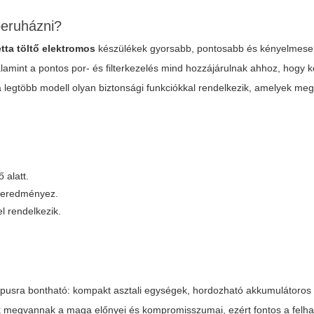
beruházni?
etta töltő elektromos
készülékek gyorsabb, pontosabb és kényelmeseb
valamint a pontos por- és filterkezelés mind hozzájárulnak ahhoz, hogy
 a legtöbb modell olyan biztonsági funkciókkal rendelkezik, amelyek m
 alatt.
t eredményez.
l rendelkezik.
típusra bontható: kompakt asztali egységek, hordozható akkumulátoros
ak megvannak a maga előnyei és kompromisszumai, ezért fontos a felha