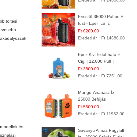
Eredeti ár：
Ft 14686.00
Frissítő 35000 Puffos E-
b töltési
füst - Eper Ice íz
 kevesebb
Ft 6200.00
Eredeti ár：
Ft 14686.00
egakadályozzák
Eper-Kivi Eldobható E-
Cigi | 12.000 Puff |
Édes-Gyümölcs Íz
Ft 3800.00
Eredeti ár：
Ft 7251.00
Mangó-Ananász Íz -
25000 Befújás
Eldobható E-ciga |
Ft 5500.00
Trópusi Gyümölcs
Eredeti ár：
Ft 11932.00
Élmény!
 modellek és
Savanyú Almás Fagylalt
sználási