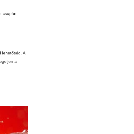
em csupán
.
 lehetőség. A
egeljen a