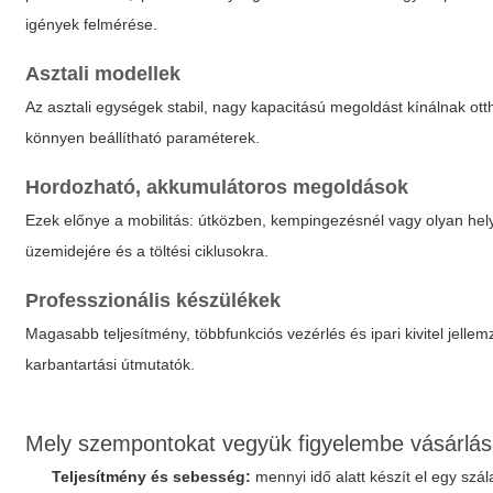
igények felmérése.
Asztali modellek
Az asztali egységek stabil, nagy kapacitású megoldást kínálnak ot
könnyen beállítható paraméterek.
Hordozható, akkumulátoros megoldások
Ezek előnye a mobilitás: útközben, kempingezésnél vagy olyan hely
üzemidejére és a töltési ciklusokra.
Professzionális készülékek
Magasabb teljesítmény, többfunkciós vezérlés és ipari kivitel jellem
karbantartási útmutatók.
Mely szempontokat vegyük figyelembe vásárlás
Teljesítmény és sebesség:
mennyi idő alatt készít el egy szál