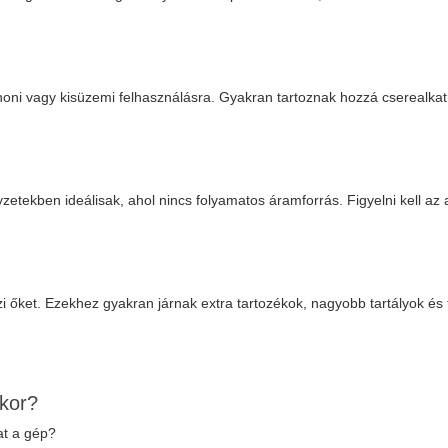
thoni vagy kisüzemi felhasználásra. Gyakran tartoznak hozzá cserealka
zetekben ideálisak, ahol nincs folyamatos áramforrás. Figyelni kell az
zi őket. Ezekhez gyakran járnak extra tartozékok, nagyobb tartályok és 
kor?
at a gép?