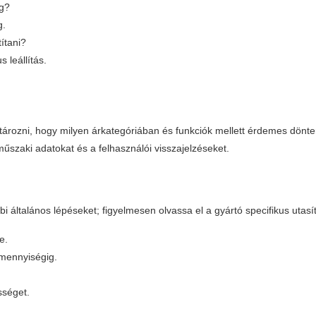
ég?
g.
ítani?
 leállítás.
atározni, hogy milyen árkategóriában és funkciók mellett érdemes dönte
műszaki adatokat és a felhasználói visszajelzéseket.
ltalános lépéseket; figyelmesen olvassa el a gyártó specifikus utasítá
e.
 mennyiségig.
sséget.