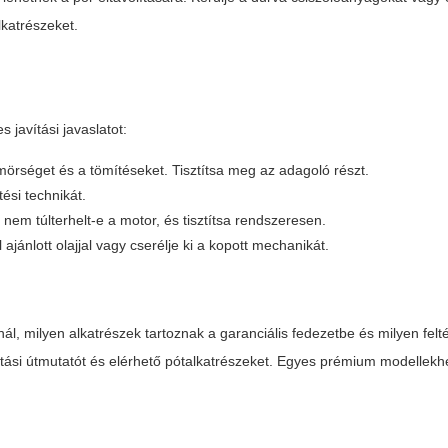
lkatrészeket.
 javítási javaslatot:
ömörséget és a tömítéseket. Tisztítsa meg az adagoló részt.
ési technikát.
 nem túlterhelt-e a motor, és tisztítsa rendszeresen.
jánlott olajjal vagy cserélje ki a kopott mechanikát.
nál, milyen alkatrészek tartoznak a garanciális fedezetbe és milyen felté
javítási útmutatót és elérhető pótalkatrészeket. Egyes prémium modelle