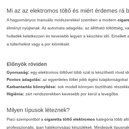
Mi az az elektromos töltő és miért érdemes rá 
A hagyományos manuális módszerekkel szemben a modern
cigar
élményt nyújtanak. Az automata adagolás, az állítható töltöttség, 
hulladék keletkezzen és kevesebb legyen a készítési idő. Emellett
a túlterhelést vagy a por kiömlését.
Előnyök röviden
Gyorsaság:
egy elektromos töltővel több szál is készíthető rövid idő
Pontos adagolás:
az egyenletes töltet jobb égési tulajdonságoka
Karbantartás könnyítése:
sok modell könnyen tisztítható részekke
Higiénia:
zárt rendszerekben kevesebb por kerül a levegőbe.
Milyen típusok léteznek?
Piaci szempontból a
cigaretta töltő elektromos
kategória több al
professzionális, ipari hatékonyságú készülékek. Mindegyik típusn