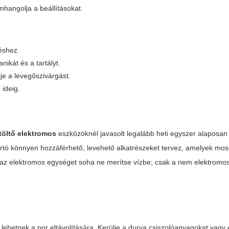
mhangolja a beállításokat.
éshez.
ikát és a tartályt.
je a levegőszivárgást.
ideig.
 töltő elektromos
eszközöknél javasolt legalább heti egyszer alaposan 
ártó könnyen hozzáférhető, levehető alkatrészeket tervez, amelyek mo
y az elektromos egységet soha ne merítse vízbe; csak a nem elektromo
 lehetnek a por eltávolítására. Kerülje a durva csiszolóanyagokat vagy