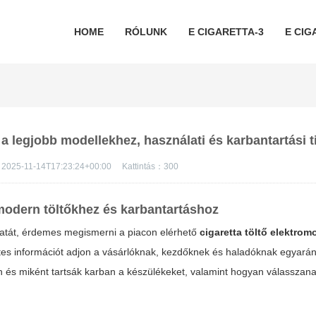
HOME
RÓLUNK
E CIGARETTA-3
E CIG
 a legjobb modellekhez, használati és karbantartási 
2025-11-14T17:23:24+00:00
Kattintás：
300
modern töltőkhez és karbantartáshoz
amatát, érdemes megismerni a piacon elérhető
cigaretta töltő elektrom
etes információt adjon a vásárlóknak, kezdőknek és haladóknak egyarán
 és miként tartsák karban a készülékeket, valamint hogyan válasszan