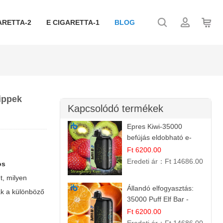
ARETTA-2
E CIGARETTA-1
BLOG
tippek
Kapcsolódó termékek
Epres Kiwi-35000
befújás eldobható e-
cigaretta
Ft 6200.00
Eredeti ár：
Ft 14686.00
os
t, milyen
Állandó elfogyasztás:
ak a különböző
35000 Puff Elf Bar -
Narancslekvár íz
Ft 6200.00