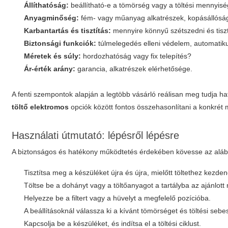
Állíthatóság:
beállítható-e a tömörség vagy a töltési mennyis
Anyagminőség:
fém- vagy műanyag alkatrészek, kopásállósá
Karbantartás és tisztítás:
mennyire könnyű szétszedni és tiszt
Biztonsági funkciók:
túlmelegedés elleni védelem, automatikus
Méretek és súly:
hordozhatóság vagy fix telepítés?
Ár-érték arány:
garancia, alkatrészek elérhetősége.
A fenti szempontok alapján a legtöbb vásárló reálisan meg tudja h
töltő elektromos
opciók között fontos összehasonlítani a konkrét 
Használati útmutató: lépésről lépésre
A biztonságos és hatékony működtetés érdekében kövesse az alábbi á
Tisztítsa meg a készüléket újra és újra, mielőtt töltethez kezden
Töltse be a dohányt vagy a töltőanyagot a tartályba az ajánlott
Helyezze be a filtert vagy a hüvelyt a megfelelő pozícióba.
A beállításoknál válassza ki a kívánt tömörséget és töltési sebe
Kapcsolja be a készüléket, és indítsa el a töltési ciklust.