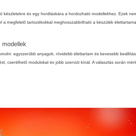
ztító készletekre és egy hordtáskára a hordozható modellekhez. Ezek n
el a megfelelő tartozékokkal meghosszabbítható a készülék élettartama
 modellek
olni: egyszerűbb anyagok, rövidebb élettartam és kevesebb beállítási
st, cserélhető modulokat és jobb szervizt kínál. A választás során mérl