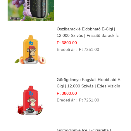
Őszibaracklé Eldobható E-Cigi |
12.000 Szívás | Frissítő Barack Íz
Ft 3800.00
Eredeti ár：
Ft 7251.00
Görögdinnye Fagylalt Eldobható E-
Cigi | 12.000 Szívás | Édes Vízidín
Íz
Ft 3800.00
Eredeti ár：
Ft 7251.00
Görögdinnye Ice E-cigaretta |