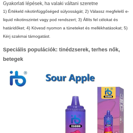
Gyakorlati lépések, ha valaki váltani szeretne
1) Értékeld nikotinfüggőséged súlyosságát; 2) Válassz megfelelő e-
liquid nikotinszintet vagy pod rendszert; 3) Állíts fel célokat és
határidőket; 4) Kövesd nyomon a tüneteket és mellékhatásokat; 5)
Kérj szakmai támogatást.
Speciális populációk: tinédzserek, terhes nők,
betegek