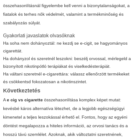
összehasonlításnál figyelembe kell venni a bizonytalanságokat, a
fiatalok és terhes nők védelmét, valamint a termékminőség és
szabályozás súlyát.
Gyakorlati javaslatok olvasóknak
Ha soha nem dohányoztál: ne kezdj se e-cigit, se hagyományos
cigarettát.
Ha dohányzol és szeretnél leszokni: beszélj orvossal, mérlegeld a
bizonyított nikotinpótló terápiákat és viselkedésterápiát.
Ha váltani szeretnél e-cigarettára: válassz ellenőrzött termékeket
és csökkentsd fokozatosan a nikotinszintet.
Következtetés
A
e cig vs cigarette
összehasonlítása komplex képet mutat:
kevésbé káros alternatíva létezhet, de a legjobb egészségügyi
kimenetel a teljes leszokással érhető el. Fontos, hogy az egyéni
döntést megalapozza a hiteles információ, az orvosi tanács és a
hosszú távú szemlélet. Azoknak, akik változtatni szeretnének,