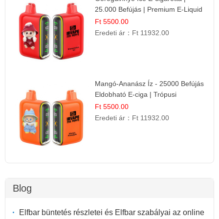
25.000 Befújás | Premium E-Liquid
Ft 5500.00
Eredeti ár：
Ft 11932.00
Mangó-Ananász Íz - 25000 Befújás
Eldobható E-ciga | Trópusi
Gyümölcs Élmény!
Ft 5500.00
Eredeti ár：
Ft 11932.00
Blog
Elfbar büntetés részletei és Elfbar szabályai az online