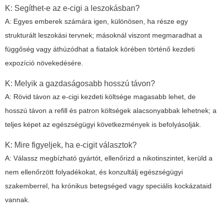
K: Segíthet-e az e-cigi a leszokásban?
A: Egyes emberek számára igen, különösen, ha része egy
strukturált leszokási tervnek; másoknál viszont megmaradhat a
függőség vagy áthúzódhat a fiatalok körében történő kezdeti
expozíció növekedésére.
K: Melyik a gazdaságosabb hosszú távon?
A: Rövid távon az e-cigi kezdeti költsége magasabb lehet, de
hosszú távon a refill és patron költségek alacsonyabbak lehetnek; a
teljes képet az egészségügyi következmények is befolyásolják.
K: Mire figyeljek, ha e-cigit választok?
A: Válassz megbízható gyártót, ellenőrizd a nikotinszintet, kerüld a
nem ellenőrzött folyadékokat, és konzultálj egészségügyi
szakemberrel, ha krónikus betegséged vagy speciális kockázataid
vannak.