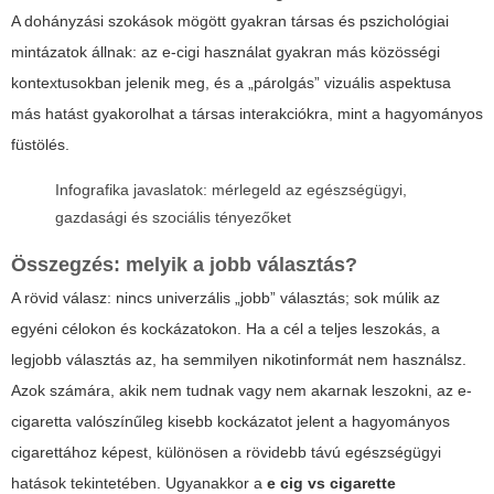
A dohányzási szokások mögött gyakran társas és pszichológiai
mintázatok állnak: az e-cigi használat gyakran más közösségi
kontextusokban jelenik meg, és a „párolgás” vizuális aspektusa
más hatást gyakorolhat a társas interakciókra, mint a hagyományos
füstölés.
Infografika javaslatok: mérlegeld az egészségügyi,
gazdasági és szociális tényezőket
Összegzés: melyik a jobb választás?
A rövid válasz: nincs univerzális „jobb” választás; sok múlik az
egyéni célokon és kockázatokon. Ha a cél a teljes leszokás, a
legjobb választás az, ha semmilyen nikotinformát nem használsz.
Azok számára, akik nem tudnak vagy nem akarnak leszokni, az e-
cigaretta valószínűleg kisebb kockázatot jelent a hagyományos
cigarettához képest, különösen a rövidebb távú egészségügyi
hatások tekintetében. Ugyanakkor a
e cig vs cigarette