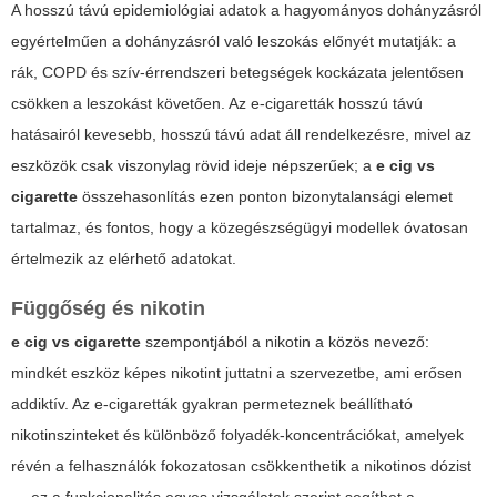
A hosszú távú epidemiológiai adatok a hagyományos dohányzásról
egyértelműen a dohányzásról való leszokás előnyét mutatják: a
rák, COPD és szív-érrendszeri betegségek kockázata jelentősen
csökken a leszokást követően. Az e-cigaretták hosszú távú
hatásairól kevesebb, hosszú távú adat áll rendelkezésre, mivel az
eszközök csak viszonylag rövid ideje népszerűek; a
e cig vs
cigarette
összehasonlítás ezen ponton bizonytalansági elemet
tartalmaz, és fontos, hogy a közegészségügyi modellek óvatosan
értelmezik az elérhető adatokat.
Függőség és nikotin
e cig vs cigarette
szempontjából a nikotin a közös nevező:
mindkét eszköz képes nikotint juttatni a szervezetbe, ami erősen
addiktív. Az e-cigaretták gyakran permeteznek beállítható
nikotinszinteket és különböző folyadék-koncentrációkat, amelyek
révén a felhasználók fokozatosan csökkenthetik a nikotinos dózist
— ez a funkcionalitás egyes vizsgálatok szerint segíthet a