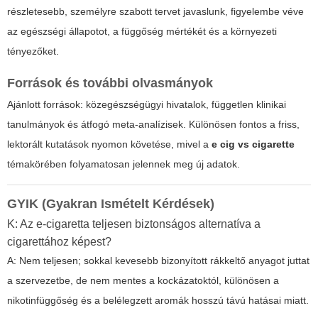
részletesebb, személyre szabott tervet javaslunk, figyelembe véve
az egészségi állapotot, a függőség mértékét és a környezeti
tényezőket.
Források és további olvasmányok
Ajánlott források: közegészségügyi hivatalok, független klinikai
tanulmányok és átfogó meta-analízisek. Különösen fontos a friss,
lektorált kutatások nyomon követése, mivel a
e cig vs cigarette
témakörében folyamatosan jelennek meg új adatok.
GYIK (Gyakran Ismételt Kérdések)
K: Az e-cigaretta teljesen biztonságos alternatíva a
cigarettához képest?
A: Nem teljesen; sokkal kevesebb bizonyított rákkeltő anyagot juttat
a szervezetbe, de nem mentes a kockázatoktól, különösen a
nikotinfüggőség és a belélegzett aromák hosszú távú hatásai miatt.