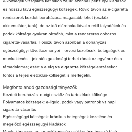
A költségek vizsgálata két síkon zajlik: azonnali pénzügyi kiadások
és hosszú távú egészségügyi költségek. Rövid távon az e-cigaretta
rendszerek kezdeti beruházása magasabb lehet (eszköz,
akkumulátor, tank), de az idő előrehaladtával a refill folyadékok és
podok költsége gyakran olcsóbb, mint a rendszeres dobozos
cigaretta-vásárlás. Hosszú távon azonban a dohányzás
egészségügyi következményei – orvosi kezelések, betegségek és
munkakiesés – jelentős gazdasági terhet rónak az egyénre és a
társadalomra; ezért a
e cig vs cigarette
költségelemzésekor
fontos a teljes életciklus-költséget is mérlegelni.
Megfontolandó gazdasági tényezők
Kezdeti beruházás: e-cigi eszköz és tartozékok költsége
Folyamatos költségek: e-liquid, podok vagy patronok vs napi
cigaretta vásárlás
Egészségügyi költségek: krónikus betegségek kezelése és
megelőző egészségügyi kiadások
Munkaképesség és termelékenység csökkenése hosszú távú