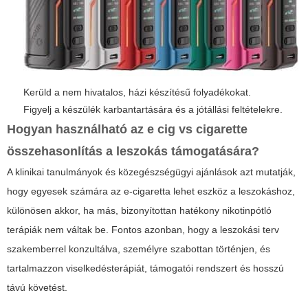
Kerüld a nem hivatalos, házi készítésű folyadékokat.
Figyelj a készülék karbantartására és a jótállási feltételekre.
Hogyan használható az
e cig vs cigarette
összehasonlítás a leszokás támogatására?
A klinikai tanulmányok és közegészségügyi ajánlások azt mutatják,
hogy egyesek számára az e-cigaretta lehet eszköz a leszokáshoz,
különösen akkor, ha más, bizonyítottan hatékony nikotinpótló
terápiák nem váltak be. Fontos azonban, hogy a leszokási terv
szakemberrel konzultálva, személyre szabottan történjen, és
tartalmazzon viselkedésterápiát, támogatói rendszert és hosszú
távú követést.