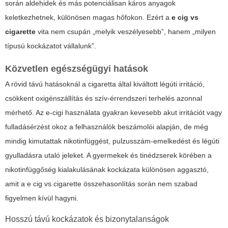
során aldehidek és más potenciálisan káros anyagok
keletkezhetnek, különösen magas hőfokon. Ezért a
e cig vs
cigarette
vita nem csupán „melyik veszélyesebb”, hanem „milyen
típusú kockázatot vállalunk”.
Közvetlen egészségügyi hatások
A rövid távú hatásoknál a cigaretta által kiváltott légúti irritáció,
csökkent oxigénszállítás és szív-érrendszeri terhelés azonnal
mérhető. Az e-cigi használata gyakran kevesebb akut irritációt vagy
fulladásérzést okoz a felhasználók beszámolói alapján, de még
mindig kimutattak nikotinfüggést, pulzusszám-emelkedést és légúti
gyulladásra utaló jeleket. A gyermekek és tinédzserek körében a
nikotinfüggőség kialakulásának kockázata különösen aggasztó,
amit a
e cig vs cigarette
összehasonlítás során nem szabad
figyelmen kívül hagyni.
Hosszú távú kockázatok és bizonytalanságok