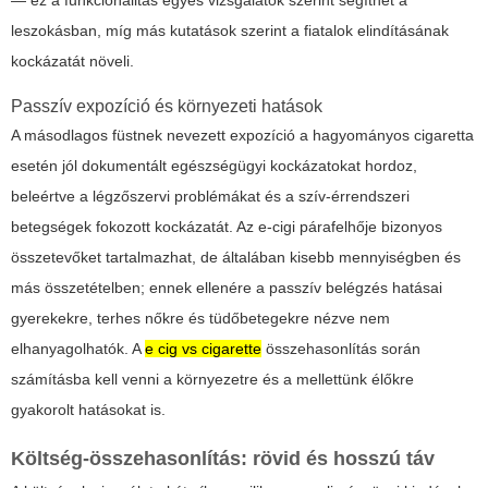
leszokásban, míg más kutatások szerint a fiatalok elindításának
kockázatát növeli.
Passzív expozíció és környezeti hatások
A másodlagos füstnek nevezett expozíció a hagyományos cigaretta
esetén jól dokumentált egészségügyi kockázatokat hordoz,
beleértve a légzőszervi problémákat és a szív-érrendszeri
betegségek fokozott kockázatát. Az e-cigi párafelhője bizonyos
összetevőket tartalmazhat, de általában kisebb mennyiségben és
más összetételben; ennek ellenére a passzív belégzés hatásai
gyerekekre, terhes nőkre és tüdőbetegekre nézve nem
elhanyagolhatók. A
e cig vs cigarette
összehasonlítás során
számításba kell venni a környezetre és a mellettünk élőkre
gyakorolt hatásokat is.
Költség-összehasonlítás: rövid és hosszú táv