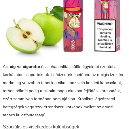
A
e cig vs cigarette
összehasonlítás külön figyelmet szentel a
kockázatos csoportoknak: tinédzserek esetében az e-cigis ízek és
marketing vonzóbbá tehetik a nikotinhoz való kezdeti kapcsolatot,
terhes nőknél pedig a nikotin maga okozhat fejlődési károsodást,
ezért semmilyen formában nem ajánlott. Krónikus légzőszervi
betegségek vagy szív-érrendszeri kórképek mellett az orvosi
tanács kulcsfontosságú.
Szociális és viselkedési különbségek