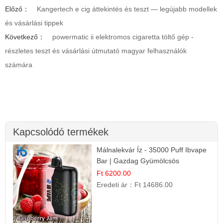
Előző：
Kangertech e cig áttekintés és teszt — legújabb modellek
és vásárlási tippek
Következő：
powermatic ii elektromos cigaretta töltő gép -
részletes teszt és vásárlási útmutató magyar felhasználók
számára
Kapcsolódó termékek
Málnalekvár Íz - 35000 Puff Ibvape
Bar | Gazdag Gyümölcsös
Ízélmény!
Ft 6200.00
Eredeti ár：
Ft 14686.00