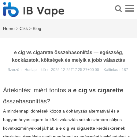
Home
>
Cikk
>
Blog
e cig vs cigarette összehasonlítás — egészség,
kockázatok, költségek és melyik a jobb választás
Szerző：
Honlap
Idő：
2025-12-25T17:25:27+00:00
Kattintás：
187
Áttekintés: miért fontos a
e cig vs cigarette
összehasonlítás?
A mindennapi döntések között a dohányzás alternatívái és a
hagyományos cigaretta közti választás sokak számára súlyos
következményekkel járhat; a
e cig vs cigarette
kérdéskörének
részletes vizsgálata segít megérteni az egészségi kockázatokat, a