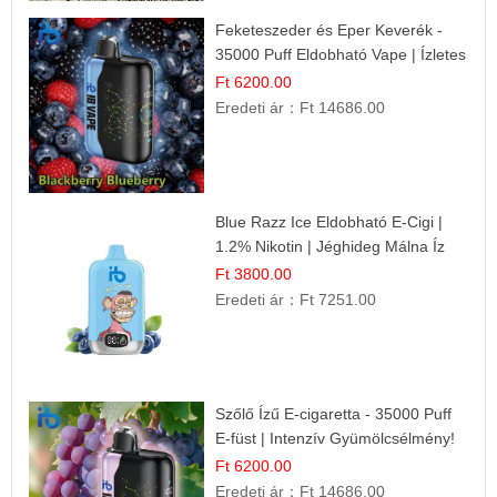
Feketeszeder és Eper Keverék -
35000 Puff Eldobható Vape | Ízletes
Gyümölcsökombináció!
Ft 6200.00
Eredeti ár：
Ft 14686.00
Blue Razz Ice Eldobható E-Cigi |
1.2% Nikotin | Jéghideg Málna Íz
Ft 3800.00
Eredeti ár：
Ft 7251.00
Szőlő Ízű E-cigaretta - 35000 Puff
E-füst | Intenzív Gyümölcsélmény!
Ft 6200.00
Eredeti ár：
Ft 14686.00