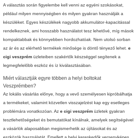
A választás során figyelembe kell venni az egyéni szokásokat,
például milyen mennyiségben és milyen gyakran használják a
készüléket. Egyes készülékek nagyobb akkumulátor-kapacitással
rendelkeznek, ami hosszabb használatot tesz lehetővé, míg mások
kompaktabbak és könnyebben hordozhatóak. Nem utolsó sorban
az ár és az elérhető termékek minősége is döntő tényező lehet.
e
cigi veszprém
üzleteiben szakértők készséggel segítenek a
legmegfelelőbb eszköz és íz kiválasztásában.
Miért választják egyre többen a helyi boltokat
Veszprémben?
Az lokális vásárlás előnye, hogy a vevő személyesen kipróbálhatja
a termékeket, valamint közvetlen visszajelzést kap egy esetleges
problémára vonatkozóan. Az
e cigi veszprém
üzletek gyakran
tesztlehetőségeket és bemutatókat kínálnak, amelyek segítségével
a vásárlók alaposabban megismerhetik az újításokat és az
eszközök használatát. Emellett a helyi kereskedők versenyképes