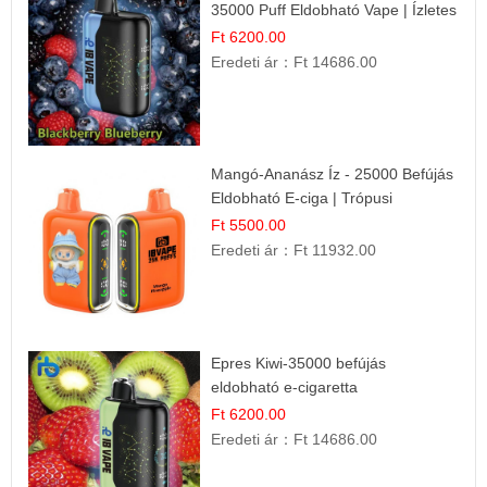
35000 Puff Eldobható Vape | Ízletes
Gyümölcsökombináció!
Ft 6200.00
Eredeti ár：
Ft 14686.00
Mangó-Ananász Íz - 25000 Befújás
Eldobható E-ciga | Trópusi
Gyümölcs Élmény!
Ft 5500.00
Eredeti ár：
Ft 11932.00
Epres Kiwi-35000 befújás
eldobható e-cigaretta
Ft 6200.00
Eredeti ár：
Ft 14686.00