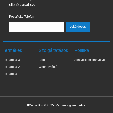
ellenőrzéséhez.
Postafiók / Telefon
Termékek
Szolgáltatások
Politika
e-cigaretta-3
Blog
Adatvédelmi irányelvek
e-cigaretta-2
Webhelytérkép
e-cigaretta-1
IBVape Bolt © 2025. Minden jog fenntartva.