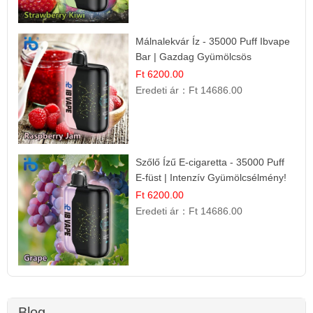
Málnalekvár Íz - 35000 Puff Ibvape
Bar | Gazdag Gyümölcsös
Ízélmény!
Ft 6200.00
Eredeti ár：
Ft 14686.00
Szőlő Ízű E-cigaretta - 35000 Puff
E-füst | Intenzív Gyümölcsélmény!
Ft 6200.00
Eredeti ár：
Ft 14686.00
Blog