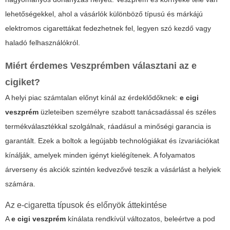
lehetőségekkel, ahol a vásárlók különböző típusú és márkájú
elektromos cigarettákat fedezhetnek fel, legyen szó kezdő vagy
haladó felhasználókról.
Miért érdemes Veszprémben választani az e
cigiket?
A helyi piac számtalan előnyt kínál az érdeklődőknek:
e cigi
veszprém
üzleteiben személyre szabott tanácsadással és széles
termékválasztékkal szolgálnak, ráadásul a minőségi garancia is
garantált. Ezek a boltok a legújabb technológiákat és ízvariációkat
kínálják, amelyek minden igényt kielégítenek. A folyamatos
árverseny és akciók szintén kedvezővé teszik a vásárlást a helyiek
számára.
Az e-cigaretta típusok és előnyök áttekintése
A
e cigi veszprém
kínálata rendkívül változatos, beleértve a pod