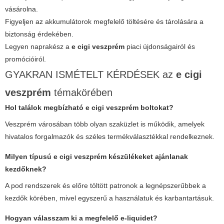
vásárolna.
Figyeljen az akkumulátorok megfelelő töltésére és tárolására a
biztonság érdekében.
Legyen naprakész a
e cigi veszprém
piaci újdonságairól és
promócióiról.
GYAKRAN ISMÉTELT KÉRDÉSEK az
e cigi
veszprém
témakörében
Hol találok megbízható
e cigi veszprém
boltokat?
Veszprém városában több olyan szaküzlet is működik, amelyek
hivatalos forgalmazók és széles termékválasztékkal rendelkeznek.
Milyen típusú
e cigi veszprém
készülékeket ajánlanak
kezdőknek?
A pod rendszerek és előre töltött patronok a legnépszerűbbek a
kezdők körében, mivel egyszerű a használatuk és karbantartásuk.
Hogyan válasszam ki a megfelelő e-liquidet?