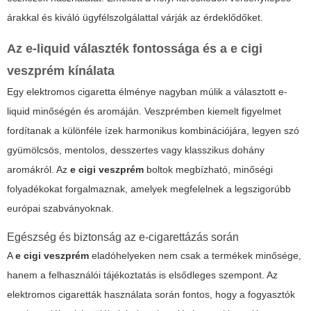
árakkal és kiváló ügyfélszolgálattal várják az érdeklődőket.
Az e-liquid választék fontossága és a
e cigi
veszprém
kínálata
Egy elektromos cigaretta élménye nagyban múlik a választott e-
liquid minőségén és aromáján. Veszprémben kiemelt figyelmet
fordítanak a különféle ízek harmonikus kombinációjára, legyen szó
gyümölcsös, mentolos, desszertes vagy klasszikus dohány
aromákról. Az
e cigi veszprém
boltok megbízható, minőségi
folyadékokat forgalmaznak, amelyek megfelelnek a legszigorúbb
európai szabványoknak.
Egészség és biztonság az e-cigarettázás során
A
e cigi veszprém
eladóhelyeken nem csak a termékek minősége,
hanem a felhasználói tájékoztatás is elsődleges szempont. Az
elektromos cigaretták használata során fontos, hogy a fogyasztók