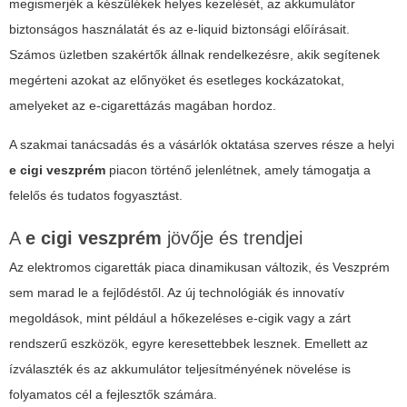
megismerjék a készülékek helyes kezelését, az akkumulátor
biztonságos használatát és az e-liquid biztonsági előírásait.
Számos üzletben szakértők állnak rendelkezésre, akik segítenek
megérteni azokat az előnyöket és esetleges kockázatokat,
amelyeket az e-cigarettázás magában hordoz.
A szakmai tanácsadás és a vásárlók oktatása szerves része a helyi
e cigi veszprém
piacon történő jelenlétnek, amely támogatja a
felelős és tudatos fogyasztást.
A
e cigi veszprém
jövője és trendjei
Az elektromos cigaretták piaca dinamikusan változik, és Veszprém
sem marad le a fejlődéstől. Az új technológiák és innovatív
megoldások, mint például a hőkezeléses e-cigik vagy a zárt
rendszerű eszközök, egyre keresettebbek lesznek. Emellett az
ízválaszték és az akkumulátor teljesítményének növelése is
folyamatos cél a fejlesztők számára.