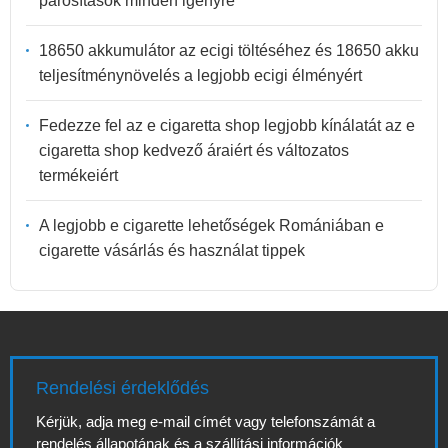
párosítások minden igényre
18650 akkumulátor az ecigi töltéséhez és 18650 akku
teljesítménynövelés a legjobb ecigi élményért
Fedezze fel az e cigaretta shop legjobb kínálatát az e
cigaretta shop kedvező áraiért és változatos
termékeiért
A legjobb e cigarette lehetőségek Romániában e
cigarette vásárlás és használat tippek
Rendelési érdeklődés
Kérjük, adja meg e-mail címét vagy telefonszámát a
rendelés állapotának és a szállítási információk