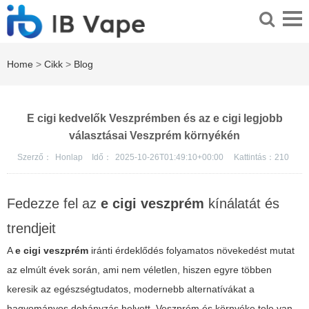
Home
>
Cikk
>
Blog
E cigi kedvelők Veszprémben és az e cigi legjobb
választásai Veszprém környékén
Szerző：
Honlap
Idő：
2025-10-26T01:49:10+00:00
Kattintás：
210
Fedezze fel az
e cigi veszprém
kínálatát és
trendjeit
A
e cigi veszprém
iránti érdeklődés folyamatos növekedést mutat
az elmúlt évek során, ami nem véletlen, hiszen egyre többen
keresik az egészségtudatos, modernebb alternatívákat a
hagyományos dohányzás helyett. Veszprém és környéke tele van