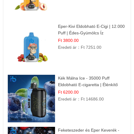
Eper-Kivi Eldobható E-Cigi | 12.000
Puff | Édes-Gyümölcs Íz
Ft 3800.00
Eredeti ár：
Ft 7251.00
Kék Málna Ice - 35000 Puff
Eldobható E-cigaretta | Élénkítő
Gyümölcsös Frissesség!
Ft 6200.00
Eredeti ár：
Ft 14686.00
Feketeszeder és Eper Keverék -