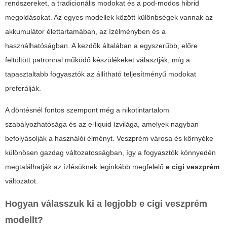
rendszereket, a tradicionális modokat és a pod-modos hibrid
megoldásokat. Az egyes modellek között különbségek vannak az
akkumulátor élettartamában, az ízélményben és a
használhatóságban. A kezdők általában a egyszerűbb, előre
feltöltött patronnal működő készülékeket választják, míg a
tapasztaltabb fogyasztók az állítható teljesítményű modokat
preferálják.
A döntésnél fontos szempont még a nikotintartalom
szabályozhatósága és az e-liquid ízvilága, amelyek nagyban
befolyásolják a használói élményt. Veszprém városa és környéke
különösen gazdag változatosságban, így a fogyasztók könnyedén
megtalálhatják az ízlésüknek leginkább megfelelő
e cigi veszprém
változatot.
Hogyan válasszuk ki a legjobb
e cigi veszprém
modellt?