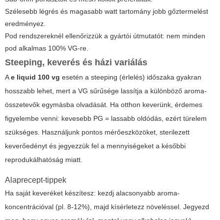
Szélesebb légrés és magasabb watt tartomány jobb gőztermelést
eredményez.
Pod rendszereknél ellenőrizzük a gyártói útmutatót: nem minden
pod alkalmas 100% VG-re.
Steeping, keverés és házi variálás
A
e liquid 100 vg
esetén a steeping (érlelés) időszaka gyakran
hosszabb lehet, mert a VG sűrűsége lassítja a különböző aroma-
összetevők egymásba olvadását. Ha otthon keverünk, érdemes
figyelembe venni: kevesebb PG = lassabb oldódás, ezért türelem
szükséges. Használjunk pontos mérőeszközöket, sterilezett
keverőedényt és jegyezzük fel a mennyiségeket a későbbi
reprodukálhatóság miatt.
Alaprecept-tippek
Ha saját keveréket készítesz: kezdj alacsonyabb aroma-
koncentrációval (pl. 8-12%), majd kísérletezz növeléssel. Jegyezd