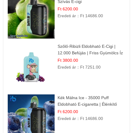
Szívás E-cigi
Ft 6200.00
Eredeti ár：
Ft 14686.00
Szőlő-Ribizli Eldobható E-Cigi |
12.000 Befújás | Friss Gyümölcs Íz
Ft 3800.00
Eredeti ár：
Ft 7251.00
Kék Málna Ice - 35000 Puff
Eldobható E-cigaretta | Élénkítő
Gyümölcsös Frissesség!
Ft 6200.00
Eredeti ár：
Ft 14686.00