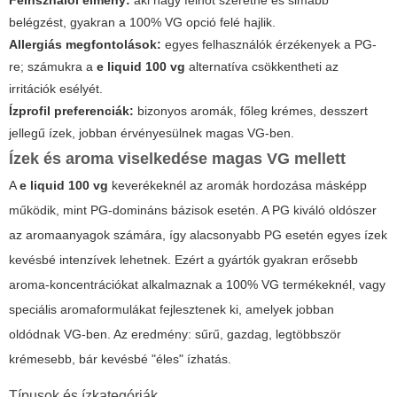
Felhsználói élmény:
aki nagy felhőt szeretne és simább
belégzést, gyakran a
100% VG
opció felé hajlik.
Allergiás megfontolások:
egyes felhasználók érzékenyek a PG-
re; számukra a
e liquid 100 vg
alternatíva csökkentheti az
irritációk esélyét.
Ízprofil preferenciák:
bizonyos aromák, főleg krémes, desszert
jellegű ízek, jobban érvényesülnek magas VG-ben.
Ízek és aroma viselkedése magas VG mellett
A
e liquid 100 vg
keverékeknél az aromák hordozása másképp
működik, mint PG-domináns bázisok esetén. A PG kiváló oldószer
az aromaanyagok számára, így alacsonyabb PG esetén egyes ízek
kevésbé intenzívek lehetnek. Ezért a gyártók gyakran erősebb
aroma-koncentrációkat alkalmaznak a 100% VG termékeknél, vagy
speciális aromaformulákat fejlesztenek ki, amelyek jobban
oldódnak VG-ben. Az eredmény: sűrű, gazdag, legtöbbször
krémesebb, bár kevésbé "éles" ízhatás.
Típusok és ízkategóriák