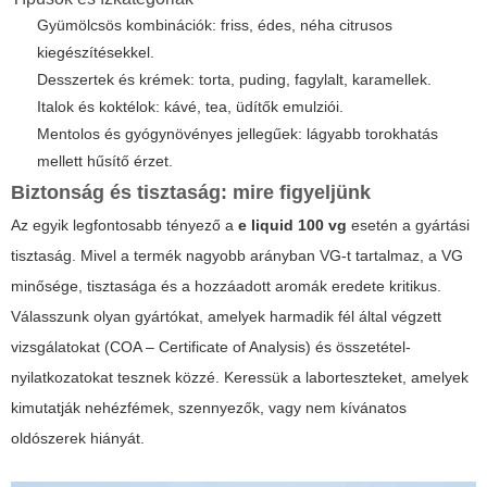
Gyümölcsös kombinációk: friss, édes, néha citrusos
kiegészítésekkel.
Desszertek és krémek: torta, puding, fagylalt, karamellek.
Italok és koktélok: kávé, tea, üdítők emulziói.
Mentolos és gyógynövényes jellegűek: lágyabb torokhatás
mellett hűsítő érzet.
Biztonság és tisztaság: mire figyeljünk
Az egyik legfontosabb tényező a
e liquid 100 vg
esetén a gyártási
tisztaság. Mivel a termék nagyobb arányban VG-t tartalmaz, a VG
minősége, tisztasága és a hozzáadott aromák eredete kritikus.
Válasszunk olyan gyártókat, amelyek harmadik fél által végzett
vizsgálatokat (COA – Certificate of Analysis) és összetétel-
nyilatkozatokat tesznek közzé. Keressük a laborteszteket, amelyek
kimutatják nehézfémek, szennyezők, vagy nem kívánatos
oldószerek hiányát.