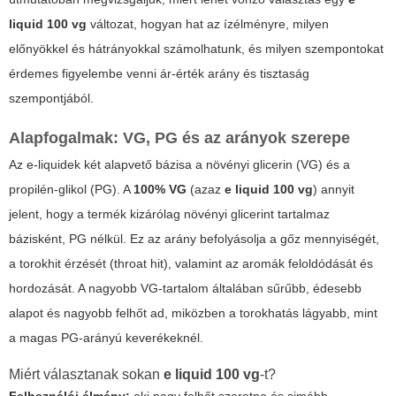
liquid 100 vg
változat, hogyan hat az ízélményre, milyen
előnyökkel és hátrányokkal számolhatunk, és milyen szempontokat
érdemes figyelembe venni ár-érték arány és tisztaság
szempontjából.
Alapfogalmak: VG, PG és az arányok szerepe
Az e-liquidek két alapvető bázisa a növényi glicerin (VG) és a
propilén-glikol (PG). A
100% VG
(azaz
e liquid 100 vg
) annyit
jelent, hogy a termék kizárólag növényi glicerint tartalmaz
bázisként, PG nélkül. Ez az arány befolyásolja a gőz mennyiségét,
a torokhit érzését (throat hit), valamint az aromák feloldódását és
hordozását. A nagyobb VG-tartalom általában sűrűbb, édesebb
alapot és nagyobb felhőt ad, miközben a torokhatás lágyabb, mint
a magas PG-arányú keverékeknél.
Miért választanak sokan
e liquid 100 vg
-t?