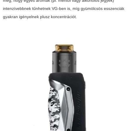
meg, hogy egyes aromák (pl. mentol vagy alkoholos jegyek)
intenzívebbnek tűnhetnek VG-ben is, míg gyümölcsös esszenciák
gyakran igényelnek plusz koncentrációt.