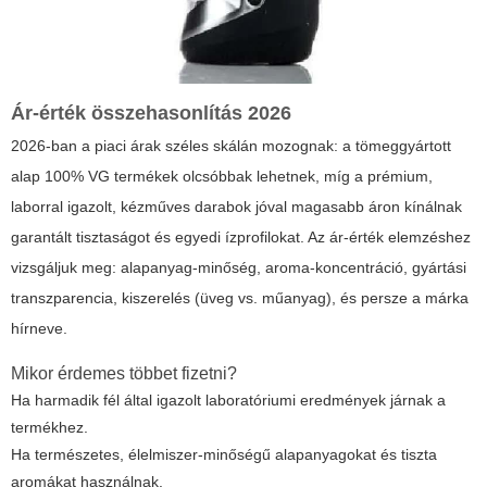
Ár-érték összehasonlítás 2026
2026-ban a piaci árak széles skálán mozognak: a tömeggyártott
alap 100% VG termékek olcsóbbak lehetnek, míg a prémium,
laborral igazolt, kézműves darabok jóval magasabb áron kínálnak
garantált tisztaságot és egyedi ízprofilokat. Az ár-érték elemzéshez
vizsgáljuk meg: alapanyag-minőség, aroma-koncentráció, gyártási
transzparencia, kiszerelés (üveg vs. műanyag), és persze a márka
hírneve.
Mikor érdemes többet fizetni?
Ha harmadik fél által igazolt laboratóriumi eredmények járnak a
termékhez.
Ha természetes, élelmiszer-minőségű alapanyagokat és tiszta
aromákat használnak.