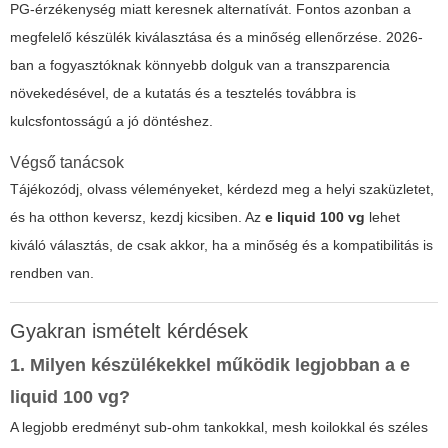
PG-érzékenység miatt keresnek alternatívát. Fontos azonban a
megfelelő készülék kiválasztása és a minőség ellenőrzése. 2026-
ban a fogyasztóknak könnyebb dolguk van a transzparencia
növekedésével, de a kutatás és a tesztelés továbbra is
kulcsfontosságú a jó döntéshez.
Végső tanácsok
Tájékozódj, olvass véleményeket, kérdezd meg a helyi szaküzletet,
és ha otthon keversz, kezdj kicsiben. Az
e liquid 100 vg
lehet
kiváló választás, de csak akkor, ha a minőség és a kompatibilitás is
rendben van.
Gyakran ismételt kérdések
1. Milyen készülékekkel működik legjobban a
e
liquid 100 vg
?
A legjobb eredményt sub-ohm tankokkal, mesh koilokkal és széles