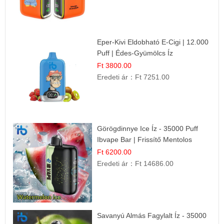
Eper-Kivi Eldobható E-Cigi | 12.000
Puff | Édes-Gyümölcs Íz
Ft 3800.00
Eredeti ár：
Ft 7251.00
Görögdinnye Ice Íz - 35000 Puff
Ibvape Bar | Frissítő Mentolos
Élmény!
Ft 6200.00
Eredeti ár：
Ft 14686.00
Savanyú Almás Fagylalt Íz - 35000