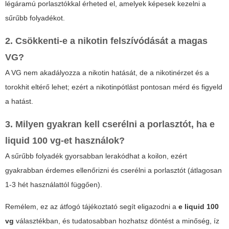
légáramú porlasztókkal érheted el, amelyek képesek kezelni a
sűrűbb folyadékot.
2. Csökkenti-e a nikotin felszívódását a magas
VG?
A VG nem akadályozza a nikotin hatását, de a nikotinérzet és a
torokhit eltérő lehet; ezért a nikotinpótlást pontosan mérd és figyeld
a hatást.
3. Milyen gyakran kell cserélni a porlasztót, ha
e
liquid 100 vg
-et használok?
A sűrűbb folyadék gyorsabban lerakódhat a koilon, ezért
gyakrabban érdemes ellenőrizni és cserélni a porlasztót (átlagosan
1-3 hét használattól függően).
Remélem, ez az átfogó tájékoztató segít eligazodni a
e liquid 100
vg
választékban, és tudatosabban hozhatsz döntést a minőség, íz