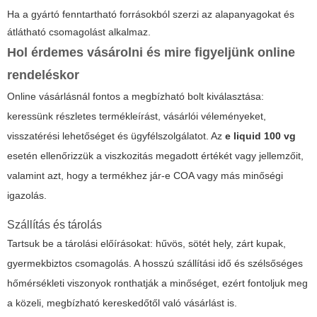
Ha a gyártó fenntartható forrásokból szerzi az alapanyagokat és
átlátható csomagolást alkalmaz.
Hol érdemes vásárolni és mire figyeljünk online
rendeléskor
Online vásárlásnál fontos a megbízható bolt kiválasztása:
keressünk részletes termékleírást, vásárlói véleményeket,
visszatérési lehetőséget és ügyfélszolgálatot. Az
e liquid 100 vg
esetén ellenőrizzük a viszkozitás megadott értékét vagy jellemzőit,
valamint azt, hogy a termékhez jár-e COA vagy más minőségi
igazolás.
Szállítás és tárolás
Tartsuk be a tárolási előírásokat: hűvös, sötét hely, zárt kupak,
gyermekbiztos csomagolás. A hosszú szállítási idő és szélsőséges
hőmérsékleti viszonyok ronthatják a minőséget, ezért fontoljuk meg
a közeli, megbízható kereskedőtől való vásárlást is.