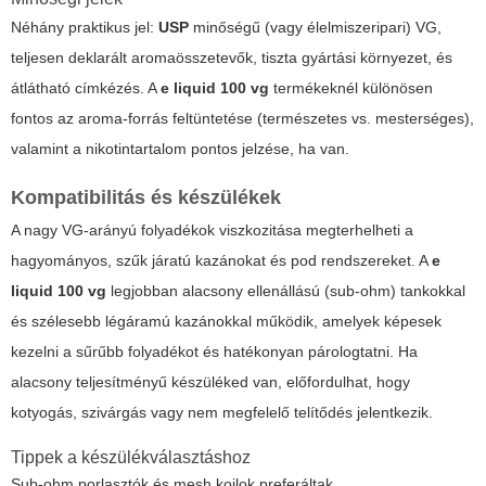
Néhány praktikus jel:
USP
minőségű (vagy élelmiszeripari) VG,
teljesen deklarált aromaösszetevők, tiszta gyártási környezet, és
átlátható címkézés. A
e liquid 100 vg
termékeknél különösen
fontos az aroma-forrás feltüntetése (természetes vs. mesterséges),
valamint a nikotintartalom pontos jelzése, ha van.
Kompatibilitás és készülékek
A nagy VG-arányú folyadékok viszkozitása megterhelheti a
hagyományos, szűk járatú kazánokat és pod rendszereket. A
e
liquid 100 vg
legjobban alacsony ellenállású (sub-ohm) tankokkal
és szélesebb légáramú kazánokkal működik, amelyek képesek
kezelni a sűrűbb folyadékot és hatékonyan párologtatni. Ha
alacsony teljesítményű készüléked van, előfordulhat, hogy
kotyogás, szivárgás vagy nem megfelelő telítődés jelentkezik.
Tippek a készülékválasztáshoz
Sub-ohm porlasztók és mesh koilok preferáltak.