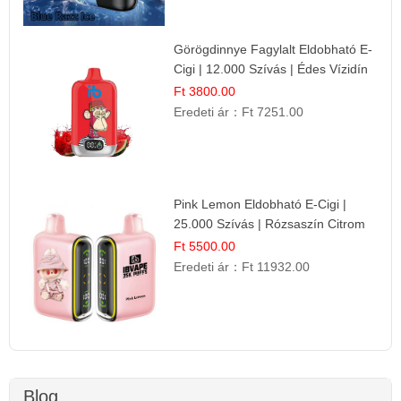
Görögdinnye Fagylalt Eldobható E-
Cigi | 12.000 Szívás | Édes Vízidín
Íz
Ft 3800.00
Eredeti ár：
Ft 7251.00
Pink Lemon Eldobható E-Cigi |
25.000 Szívás | Rózsaszín Citrom
Íz
Ft 5500.00
Eredeti ár：
Ft 11932.00
Blog