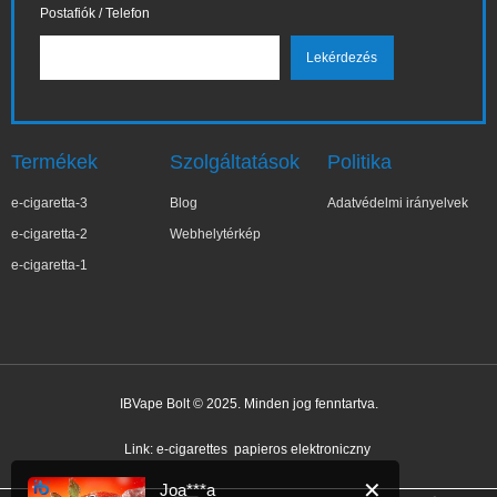
Postafiók / Telefon
Termékek
Szolgáltatások
Politika
e-cigaretta-3
Blog
Adatvédelmi irányelvek
e-cigaretta-2
Webhelytérkép
e-cigaretta-1
IBVape Bolt © 2025. Minden jog fenntartva.
✕
Joa***a
Nemrég vásárolt
Link:
e-cigarettes
papieros elektroniczny