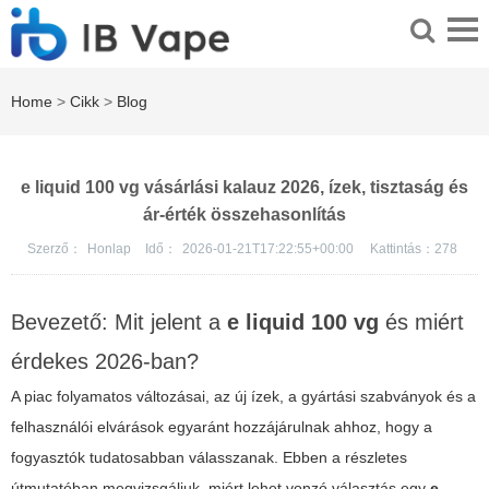
Home
>
Cikk
>
Blog
e liquid 100 vg vásárlási kalauz 2026, ízek, tisztaság és
ár-érték összehasonlítás
Szerző：
Honlap
Idő：
2026-01-21T17:22:55+00:00
Kattintás：
278
Bevezető: Mit jelent a
e liquid 100 vg
és miért
érdekes 2026-ban?
A piac folyamatos változásai, az új ízek, a gyártási szabványok és a
felhasználói elvárások egyaránt hozzájárulnak ahhoz, hogy a
fogyasztók tudatosabban válasszanak. Ebben a részletes
útmutatóban megvizsgáljuk, miért lehet vonzó választás egy
e