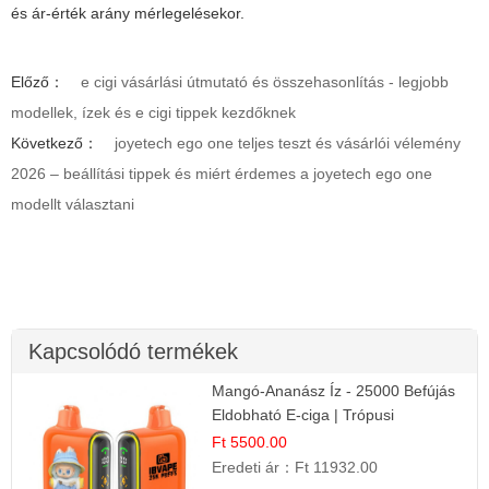
és ár-érték arány mérlegelésekor.
Előző：
e cigi vásárlási útmutató és összehasonlítás - legjobb
modellek, ízek és e cigi tippek kezdőknek
Következő：
joyetech ego one teljes teszt és vásárlói vélemény
2026 – beállítási tippek és miért érdemes a joyetech ego one
modellt választani
Kapcsolódó termékek
Mangó-Ananász Íz - 25000 Befújás
Eldobható E-ciga | Trópusi
Gyümölcs Élmény!
Ft 5500.00
Eredeti ár：
Ft 11932.00