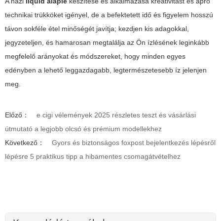
A házi
liquid alaplé
készítése és alkalmazása kreativitást és apró
technikai trükköket igényel, de a befektetett idő és figyelem hosszú
távon sokféle étel minőségét javítja; kezdjen kis adagokkal,
jegyzeteljen, és hamarosan megtalálja az Ön ízlésének leginkább
megfelelő arányokat és módszereket, hogy minden egyes
edényben a lehető leggazdagabb, legtermészetesebb íz jelenjen
meg.
Előző：
e cigi vélemények 2025 részletes teszt és vásárlási
útmutató a legjobb olcsó és prémium modellekhez
Következő：
Gyors és biztonságos foxpost bejelentkezés lépésről
lépésre 5 praktikus tipp a hibamentes csomagátvételhez