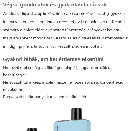
Végső gondolatok és gyakorlati tanácsok
Az ideális
liquid alaplé
készítése a kísérletezésről szól: jegyezzük
fel, mi vált be, és finomítsuk a receptet az ízlésünk szerint. Kezdők
számára ajánlott előre elkészített fűszerezési arányokat követni,
majd apránként módosítani. A tárolás és címkézés kulcsfontosságú:
mindig írjuk rá a tartót, mikor készült a lé, és miből áll.
Gyakori hibák, amiket érdemes elkerülni
Ne főzzük túl sokáig a zöldséges alaplét, hogy elkerüljük a
keserűséget.
Ne sózzuk túl a kész alaplét, hiszen a főzés során a koncentráció
növekedhet.
Fagyasztás előtt hagyjuk teljesen kihűlni a lét.