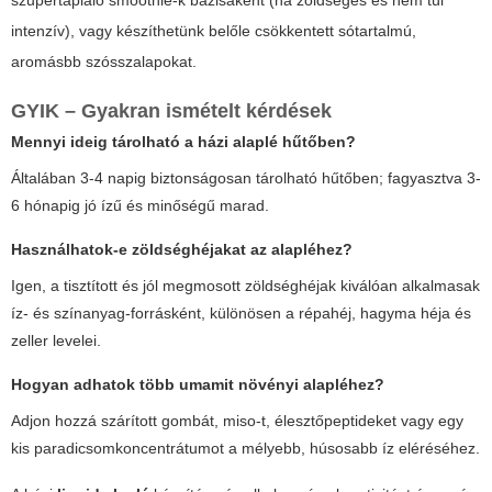
intenzív), vagy készíthetünk belőle csökkentett sótartalmú,
aromásbb szósszalapokat.
GYIK – Gyakran ismételt kérdések
Mennyi ideig tárolható a házi alaplé hűtőben?
Általában 3-4 napig biztonságosan tárolható hűtőben; fagyasztva 3-
6 hónapig jó ízű és minőségű marad.
Használhatok-e zöldséghéjakat az alapléhez?
Igen, a tisztított és jól megmosott zöldséghéjak kiválóan alkalmasak
íz- és színanyag-forrásként, különösen a répahéj, hagyma héja és
zeller levelei.
Hogyan adhatok több umamit növényi alapléhez?
Adjon hozzá szárított gombát, miso-t, élesztőpeptideket vagy egy
kis paradicsomkoncentrátumot a mélyebb, húsosabb íz eléréséhez.