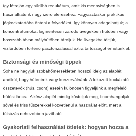
így létrejön egy sűrűbb redukátum, amit kis mennyiségben is
használhatunk nagy ízerő eléréséhez. Fagyasztáskor praktikus
jégkockatartóba önteni a folyadékot, így könnyen adagolhatjuk; a
koncentrátumokat légmentesen záródó üvegekben hűtőben vagy
hosszabb távon mélyhűtőben tároljuk. Ha üvegekbe töltjük,
vízfürdőben történő pasztörizálással extra tartósságot érhetünk el.
Biztonsági és minőségi tippek
Soha ne hagyjuk szobahőmérsékleten hosszú ideig az alaplét
anélkül, hogy hűtenénk vagy konzerválnánk. A fokozott kockázatú
összetevők (hús, csont) esetén különösen figyeljünk a megfelelő
hűtési láncra. A kész alaplét mindig kóstoljuk meg, finomhangoljuk
sóval és friss fűszerekkel közvetlenül a használat előtt, mert a
túlsózás nehezebben javítható.
Gyakorlati felhasználási ötletek: hogyan hozza a