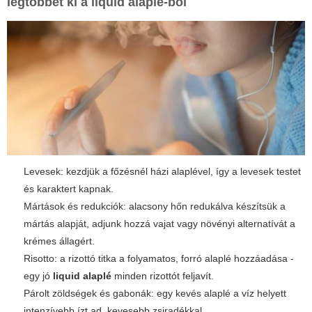
legtöbbet ki a
liquid alaplé
-ból
Levesek: kezdjük a főzésnél házi alaplével, így a levesek testet
és karaktert kapnak.
Mártások és redukciók: alacsony hőn redukálva készítsük a
mártás alapját, adjunk hozzá vajat vagy növényi alternatívát a
krémes állagért.
Risotto: a rizottó titka a folyamatos, forró alaplé hozzáadása -
egy jó
liquid alaplé
minden rizottót feljavít.
Párolt zöldségek és gabonák: egy kevés alaplé a víz helyett
intenzívebb ízt ad, kevesebb zsiradékkal.