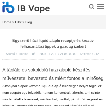
Home
>
Cikk
>
Blog
Egyszerű házi liquid alaplé receptje és kreatív
felhasználási tippek a gazdag ízekért
Szerző：
Honlap
Idő：
2025-11-22T17:21:04+00:00
Kattintás：
312
A tápláló és sokoldalú házi alaplé készítés
művészete: bevezető és miért fontos a minőség
A konyhai alapok között a
liquid alaplé
különleges helyet foglal el:
nem csupán egy folyadék, hanem koncentrált ízforrás, ami szinte
minden ételt - leveseket, mártásokat, rizottót, párolt zöldségeket és
húsokat - magasabb szintre emel. Az otthoni készítés előnyei