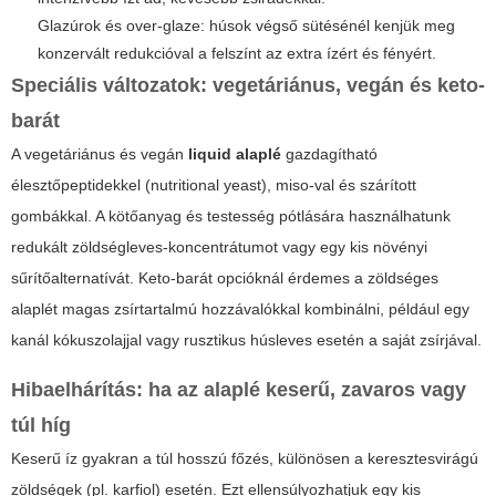
Glazúrok és over-glaze: húsok végső sütésénél kenjük meg
konzervált redukcióval a felszínt az extra ízért és fényért.
Speciális változatok: vegetáriánus, vegán és keto-
barát
A vegetáriánus és vegán
liquid alaplé
gazdagítható
élesztőpeptidekkel (nutritional yeast), miso-val és szárított
gombákkal. A kötőanyag és testesség pótlására használhatunk
redukált zöldségleves-koncentrátumot vagy egy kis növényi
sűrítőalternatívát. Keto-barát opcióknál érdemes a zöldséges
alaplét magas zsírtartalmú hozzávalókkal kombinálni, például egy
kanál kókuszolajjal vagy rusztikus húsleves esetén a saját zsírjával.
Hibaelhárítás: ha az alaplé keserű, zavaros vagy
túl híg
Keserű íz gyakran a túl hosszú főzés, különösen a keresztesvirágú
zöldségek (pl. karfiol) esetén. Ezt ellensúlyozhatjuk egy kis