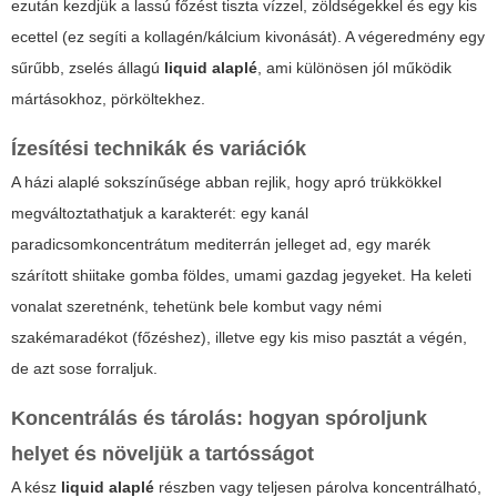
ezután kezdjük a lassú főzést tiszta vízzel, zöldségekkel és egy kis
ecettel (ez segíti a kollagén/kálcium kivonását). A végeredmény egy
sűrűbb, zselés állagú
liquid alaplé
, ami különösen jól működik
mártásokhoz, pörköltekhez.
Ízesítési technikák és variációk
A házi alaplé sokszínűsége abban rejlik, hogy apró trükkökkel
megváltoztathatjuk a karakterét: egy kanál
paradicsomkoncentrátum mediterrán jelleget ad, egy marék
szárított shiitake gomba földes, umami gazdag jegyeket. Ha keleti
vonalat szeretnénk, tehetünk bele kombut vagy némi
szakémaradékot (főzéshez), illetve egy kis miso pasztát a végén,
de azt sose forraljuk.
Koncentrálás és tárolás: hogyan spóroljunk
helyet és növeljük a tartósságot
A kész
liquid alaplé
részben vagy teljesen párolva koncentrálható,