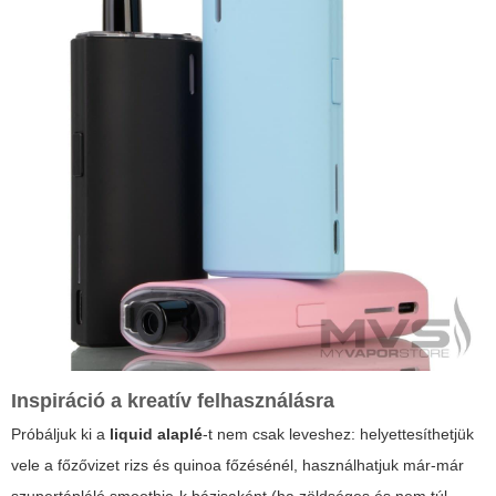
Inspiráció a kreatív felhasználásra
Próbáljuk ki a
liquid alaplé
-t nem csak leveshez: helyettesíthetjük
vele a főzővizet rizs és quinoa főzésénél, használhatjuk már-már
szupertápláló smoothie-k bázisaként (ha zöldséges és nem túl