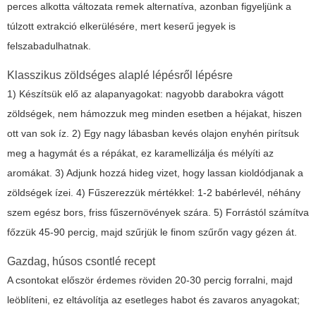
perces alkotta változata remek alternatíva, azonban figyeljünk a
túlzott extrakció elkerülésére, mert keserű jegyek is
felszabadulhatnak.
Klasszikus zöldséges alaplé lépésről lépésre
1) Készítsük elő az alapanyagokat: nagyobb darabokra vágott
zöldségek, nem hámozzuk meg minden esetben a héjakat, hiszen
ott van sok íz. 2) Egy nagy lábasban kevés olajon enyhén pirítsuk
meg a hagymát és a répákat, ez karamellizálja és mélyíti az
aromákat. 3) Adjunk hozzá hideg vizet, hogy lassan kioldódjanak a
zöldségek ízei. 4) Fűszerezzük mértékkel: 1-2 babérlevél, néhány
szem egész bors, friss fűszernövények szára. 5) Forrástól számítva
főzzük 45-90 percig, majd szűrjük le finom szűrőn vagy gézen át.
Gazdag, húsos csontlé recept
A csontokat először érdemes röviden 20-30 percig forralni, majd
leöblíteni, ez eltávolítja az esetleges habot és zavaros anyagokat;