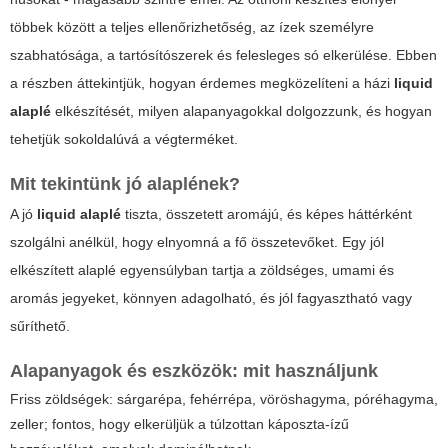
többek között a teljes ellenőrizhetőség, az ízek személyre
szabhatósága, a tartósítószerek és felesleges só elkerülése. Ebben
a részben áttekintjük, hogyan érdemes megközelíteni a házi
liquid
alaplé
elkészítését, milyen alapanyagokkal dolgozzunk, és hogyan
tehetjük sokoldalúvá a végterméket.
Mit tekintünk jó
alaplének
?
A jó
liquid alaplé
tiszta, összetett aromájú, és képes háttérként
szolgálni anélkül, hogy elnyomná a fő összetevőket. Egy jól
elkészített alaplé egyensúlyban tartja a zöldséges, umami és
aromás jegyeket, könnyen adagolható, és jól fagyasztható vagy
sűríthető.
Alapanyagok és eszközök: mit használjunk
Friss zöldségek: sárgarépa, fehérrépa, vöröshagyma, póréhagyma,
zeller; fontos, hogy elkerüljük a túlzottan káposzta-ízű