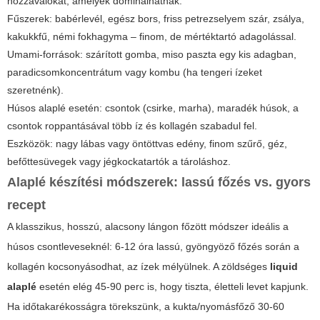
hozzávalókat, amelyek dominálhatnak.
Fűszerek: babérlevél, egész bors, friss petrezselyem szár, zsálya,
kakukkfű, némi fokhagyma – finom, de mértéktartó adagolással.
Umami-források: szárított gomba, miso paszta egy kis adagban,
paradicsomkoncentrátum vagy kombu (ha tengeri ízeket
szeretnénk).
Húsos alaplé esetén: csontok (csirke, marha), maradék húsok, a
csontok roppantásával több íz és kollagén szabadul fel.
Eszközök: nagy lábas vagy öntöttvas edény, finom szűrő, géz,
befőttesüvegek vagy jégkockatartók a tároláshoz.
Alaplé készítési módszerek: lassú főzés vs. gyors
recept
A klasszikus, hosszú, alacsony lángon főzött módszer ideális a
húsos csontleveseknél: 6-12 óra lassú, gyöngyöző főzés során a
kollagén kocsonyásodhat, az ízek mélyülnek. A zöldséges
liquid
alaplé
esetén elég 45-90 perc is, hogy tiszta, életteli levet kapjunk.
Ha időtakarékosságra törekszünk, a kukta/nyomásfőző 30-60