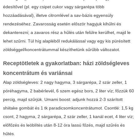
édesítővel (pl. egy csipet cukor vagy sárgarépa több
hozzáadásával), illetve citromlével a sav-bázis egyensúly
rendezéséhez. Zavarosság esetén először hagyjuk kihűlni és
dekanterezni; a zavaros rész a hűlés után felülre kerülhet, majd le
lehet szűrni. Túl híg alapléből redukálással vagy egy kis pürésített
zöldséggel/koncentrátummal készíthetünk sűrűbb változatot.
Receptötletek a gyakorlatban: házi zöldségleves
koncentrátum és variánsai
Alap zöldségleves: 2 nagy hagyma, 3 sárgarépa, 2 szár zeller, 1
póréhagyma, 2 babérlevél, 6 szem egész bors, 2 liter víz; főzzük 60
percig, majd szűrjük. Umami boost: adjunk hozzá 2-3 szárított
shiitake gombát és 1 tk paradicsomkoncentrátumot. Csontlé: 1,5 kg
csont, 2 hagyma, 2 sárgarépa, 2 szár zeller, 1 kanál ecet, 4 liter víz;
előfőzés és leöblítés után 8-12 óra lassú főzés, majd szűrés és
hűtés.