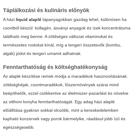
Táplálkozási és kulináris előnyök
A házi
liquid alaplé
tápanyagokban gazdag lehet, különösen ha
csontból készül: kollagén, ásványi anyagok és ízek koncentrátuma
található meg benne. A zöldséges változat vitaminokat és
természetes rostokat kínál, míg a tengeri összetevők (kombu,
algák) jódot és tengeri umamit adhatnak.
Fenntarthatóság és költséghatékonyság
Az alaplé készítése remek módja a maradékok hasznosításának:
zöldséghéjak, csontmaradékok, fűszernövények szárai mind
beépíthetők, ezzel csökkentve az élelmiszer-pazarlást és növelve
az otthoni konyha fenntarthatóságát. Egy adag házi alaplé
előállítása gyakran sokkal olcsóbb, mint a kereskedelemben
kapható konzervek vagy porok bármelyike, ráadásul jobb ízű és
egészségesebb.